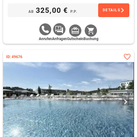
325,00 €
DETAILS
AB
P.P.
Anrufen
Anfragen
Gutschein
Buchung
ID: 49676