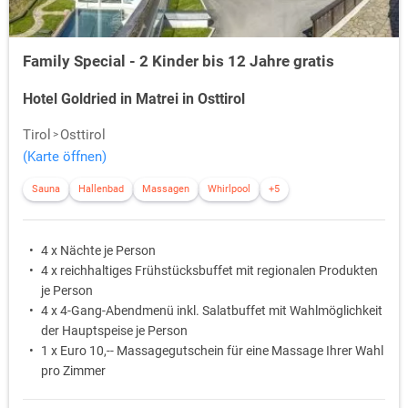
Family Special - 2 Kinder bis 12 Jahre gratis
Hotel Goldried in Matrei in Osttirol
Tirol
Osttirol
(Karte öffnen)
Sauna
Hallenbad
Massagen
Whirlpool
+5
4 x Nächte je Person
4 x reichhaltiges Frühstücksbuffet mit regionalen Produkten
je Person
4 x 4-Gang-Abendmenü inkl. Salatbuffet mit Wahlmöglichkeit
der Hauptspeise je Person
1 x Euro 10,-- Massagegutschein für eine Massage Ihrer Wahl
pro Zimmer