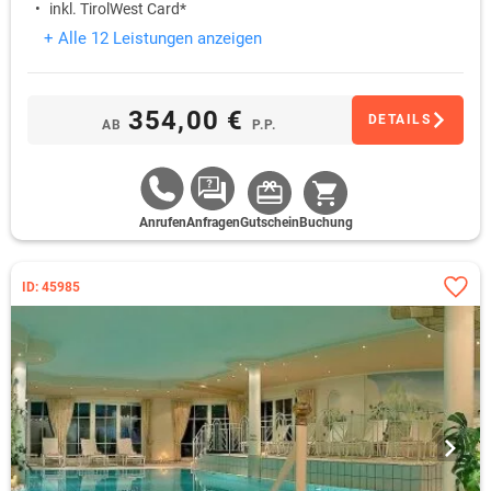
inkl. TirolWest Card*
+ Alle 12 Leistungen anzeigen
354,00 €
DETAILS
AB
P.P.
Anrufen
Anfragen
Gutschein
Buchung
ID: 45985