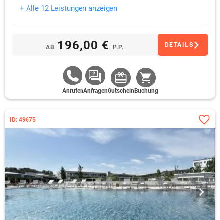
+ Alle 12 Leistungen anzeigen
196,00 €
DETAILS
AB
P.P.
Anrufen
Anfragen
Gutschein
Buchung
ID: 49675