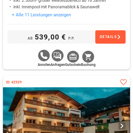
inkl. 2.500m² großer Wellnessbereich ab 16 Jahren
inkl. Innenpool mit Panoramablick & Saunawelt
+ Alle 11 Leistungen anzeigen
539,00 €
DETAILS
AB
P.P.
Anrufen
Anfragen
Gutschein
Buchung
ID: 42929