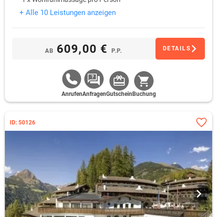
+ Alle 10 Leistungen anzeigen
609,00 €
DETAILS
AB
P.P.
Anrufen
Anfragen
Gutschein
Buchung
ID: 50126