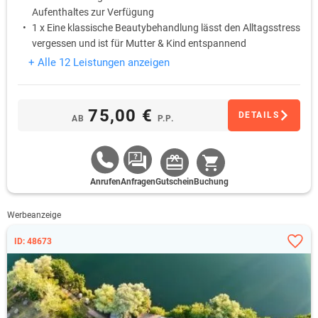
Aufenthaltes zur Verfügung
1 x Eine klassische Beautybehandlung lässt den Alltagsstress
vergessen und ist für Mutter & Kind entspannend
1 x Wohltuender Kräutertee beruhigt Körper & Geist und wird
+ Alle 12 Leistungen anzeigen
im Anschluss an die Beautybehandlung gereicht
1 x Auf dem Zimmer stehen eine Flasche Mineralwasser und
frisches Obst bereit
75,00 €
DETAILS
AB
P.P.
Anrufen
Anfragen
Gutschein
Buchung
Werbeanzeige
ID: 48673