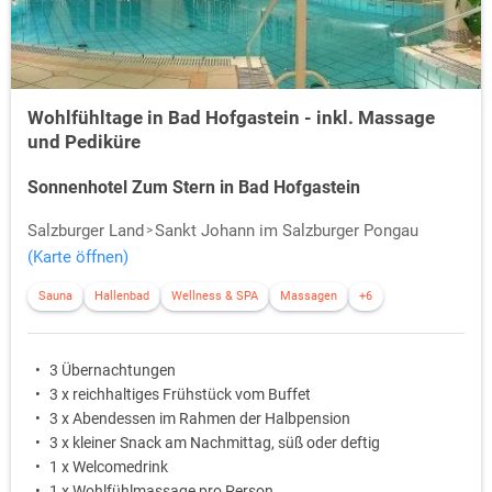
Wohlfühltage in Bad Hofgastein - inkl. Massage
und Pediküre
Sonnenhotel Zum Stern in Bad Hofgastein
Salzburger Land
Sankt Johann im Salzburger Pongau
(Karte öffnen)
Sauna
Hallenbad
Wellness & SPA
Massagen
+6
3 Übernachtungen
3 x reichhaltiges Frühstück vom Buffet
3 x Abendessen im Rahmen der Halbpension
3 x kleiner Snack am Nachmittag, süß oder deftig
1 x Welcomedrink
1 x Wohlfühlmassage pro Person