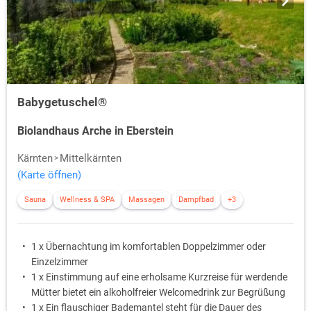
Babygetuschel®
Biolandhaus Arche in Eberstein
Kärnten
Mittelkärnten
(Karte öffnen)
Sauna
Wellness & SPA
Massagen
Dampfbad
+3
1 x Übernachtung im komfortablen Doppelzimmer oder
Einzelzimmer
1 x Einstimmung auf eine erholsame Kurzreise für werdende
Mütter bietet ein alkoholfreier Welcomedrink zur Begrüßung
1 x Ein flauschiger Bademantel steht für die Dauer des