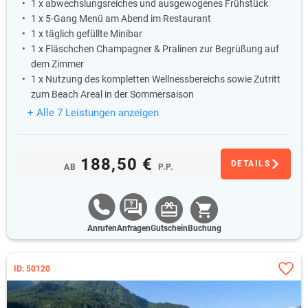
1 x abwechslungsreiches und ausgewogenes Frühstück
1 x 5-Gang Menü am Abend im Restaurant
1 x täglich gefüllte Minibar
1 x Fläschchen Champagner & Pralinen zur Begrüßung auf
dem Zimmer
1 x Nutzung des kompletten Wellnessbereichs sowie Zutritt
zum Beach Areal in der Sommersaison
+ Alle 7 Leistungen anzeigen
188,50 €
DETAILS
AB
P.P.
Anrufen
Anfragen
Gutschein
Buchung
ID: 50120