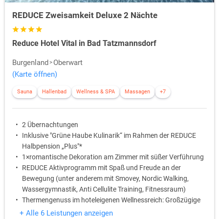
REDUCE Zweisamkeit Deluxe 2 Nächte
Reduce Hotel Vital in Bad Tatzmannsdorf
Burgenland
Oberwart
(Karte öffnen)
Sauna
Hallenbad
Wellness & SPA
Massagen
+7
2 Übernachtungen
Inklusive "Grüne Haube Kulinarik“ im Rahmen der REDUCE
Halbpension „Plus"*
1×romantische Dekoration am Zimmer mit süßer Verführung
REDUCE Aktivprogramm mit Spaß und Freude an der
Bewegung (unter anderem mit Smovey, Nordic Walking,
Wassergymnastik, Anti Cellulite Training, Fitnessraum)
Thermengenuss im hoteleigenen Wellnessreich: Großzügige
Thermenpools (innen und außen), Whirlpools,
+ Alle 6 Leistungen anzeigen