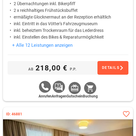
2 Übernachtungen inkl. Bikerpfiff
2 x reichhaltiges Frühstücksbuffet
ermäßigte Glocknermaut an der Rezeption erhältlich
inkl. Eintritt in das Vötter's Fahrzeugmuseum
inkl. beheiztem Trockenraum für das Lederdress
inkl. Einstellen des Bikes & Reparaturmöglichkeit
+ Alle 12 Leistungen anzeigen
218,00 €
DETAILS
AB
P.P.
Anrufen
Anfragen
Gutschein
Buchung
ID: 46881