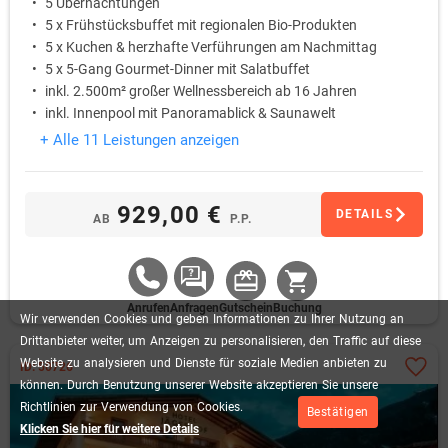
5 Übernachtungen
5 x Frühstücksbuffet mit regionalen Bio-Produkten
5 x Kuchen & herzhafte Verführungen am Nachmittag
5 x 5-Gang Gourmet-Dinner mit Salatbuffet
inkl. 2.500m² großer Wellnessbereich ab 16 Jahren
inkl. Innenpool mit Panoramablick & Saunawelt
+ Alle 11 Leistungen anzeigen
929,00 €
DETAILS
AB
P.P.
Anrufen
Anfragen
Gutschein
Buchung
Wir
verwenden
Cookies
und
geben
Informationen
zu
Ihrer
Nutzung
an
Drittanbieter
weiter,
um
Anzeigen
zu
personalisieren,
den
Traffic
auf
diese
Website
zu
analysieren
und
Dienste
für
soziale
Medien
anbieten
zu
ID: 50726
können.
Durch
Benutzung
unserer
Website
akzeptieren
Sie
unsere
Richtlinien
zur
Verwendung
von
Cookies.
Bestätigen
Klicken Sie hier für weitere Details