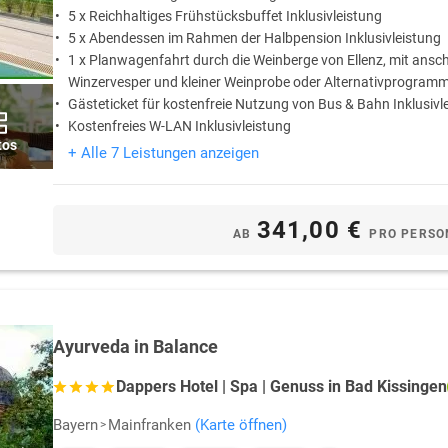
5 x Reichhaltiges Frühstücksbuffet Inklusivleistung
5 x Abendessen im Rahmen der Halbpension Inklusivleistung
1 x Planwagenfahrt durch die Weinberge von Ellenz, mit ansc
Winzervesper und kleiner Weinprobe oder Alternativprogramm 
Gästeticket für kostenfreie Nutzung von Bus & Bahn Inklusivl
Kostenfreies W-LAN Inklusivleistung
tos
+ Alle 7 Leistungen anzeigen
341,00 €
AB
PRO PERSO
Ayurveda in Balance
Dappers Hotel | Spa | Genuss in Bad Kissingen
Bayern
Mainfranken
(Karte öffnen)