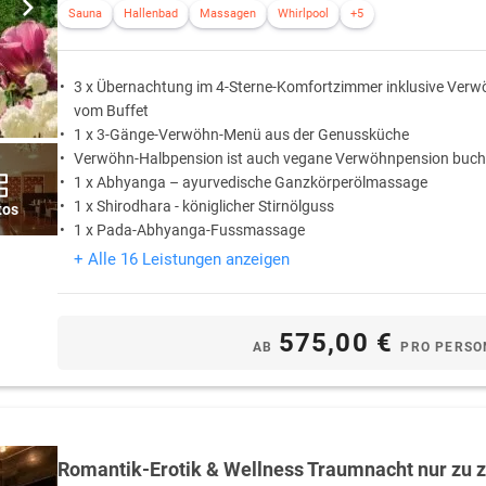
Sauna
Hallenbad
Massagen
Whirlpool
+5
3 x Übernachtung im 4-Sterne-Komfortzimmer inklusive Verw
vom Buffet
1 x 3-Gänge-Verwöhn-Menü aus der Genussküche
Verwöhn-Halbpension ist auch vegane Verwöhnpension buch
1 x Abhyanga – ayurvedische Ganzkörperölmassage
1 x Shirodhara - königlicher Stirnölguss
tos
1 x Pada-Abhyanga-Fussmassage
+ Alle 16 Leistungen anzeigen
575,00 €
AB
PRO PERSO
Romantik-Erotik & Wellness Traumnacht nur zu z