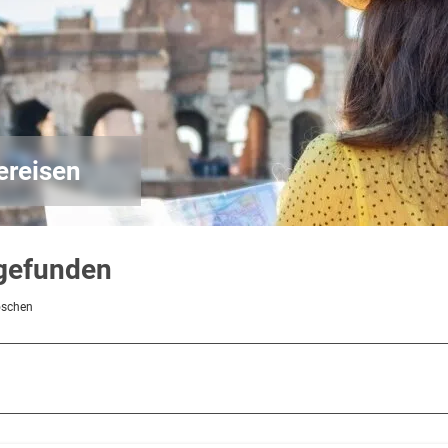
ereisen
 gefunden
öschen