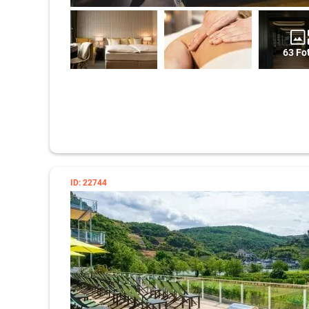
63 Fo
ID: 22744