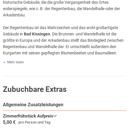
historische Gebäude, die die große Vergangenheit des Ortes
widerspiegeln, wie z. B. der Regentenbau, die Wandelhalle oder der
Arkadenbau.
Der Regentenbau ist das Wahrzeichen und das wohl großartigste
Gebäude in
Bad Kissingen
. Die Brunnen- und Wandelhalle ist die
größte in Europa und der Arkadenbau stellt das Bindeglied zwischen
Regentenbau und Wandelhalle dar. Er umschließt außerdem den
Kurgarten mit seinen gepflegten Blumenbeeten und Baumalleen.
Mehr lesen
Die im Jahr 2004 errichtete KissSalis-Therme bildet einen Kontrast zu
den historischen Bauten. Sie ist nach einem organischen Grundriss
aufgebaut - es gibt hier ausschließlich runde Becken. Weiterhin
sorgen Säulen, die die Farbe verändern, für wechselndes Ambiente.
Zubuchbare Extras
In der Oberen Saline, am Rande von
Bad Kissingen
gelegen, befindet
sich das Bismarck-Museum. Otto Fürst von Bismarck ist einer der
Allgemeine Zusatzleistungen
wohl bekanntesten Gäste des Kurortes. Das Museum zeigt die
Zimmerfrühstück Aufpreis
historische Bismarck-Sommer-Residenz mit originalem Interieur,
5,00 €
pro Person und Tag
sowie eine Ausstellung über das Wirken Bismarcks in
Bad Kissingen
.