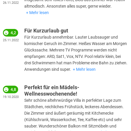
26.11.2022
altmodisch. Ansonsten alles super, gerne wieder.
Mehr lesen
Für Kurzurlaub gut
4,2
Für Kurzurlaub annehmbar. Lauter Laubsauger und
25.11.2022
komischer Geruch im Zimmer. Heißes Wasser am Morgen
Glückssache. Mehrere TV Programme werden nicht
empfangen: ARD, Sat1, Vox, NTV. Pool relativ klein, bei
drei Schwimmern hat man Probleme eine Bahn zu ziehen.
Anwendungen sind super.
Mehr lesen
Perfekt für ein Mädels-
4,8
Wellnesswochenende!
19.10.2020
Sehr schöne altehrwürdige Villa in perfekter Lage zum
Städtchen, reichliches Frühstück, leckeres Abendessen.
Die Zimmer sind äußert geräumig mit Kitchenecke
(Kühlschrank, Wasserkocher, Tee, Kaffee etc) und sehr
sauber. Wunderschöner Balkon mit Sitzmöbeln und