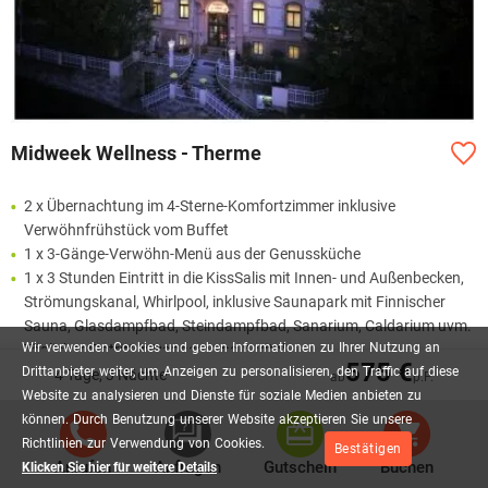
Midweek Wellness - Therme
2 x Übernachtung im 4-Sterne-Komfortzimmer inklusive
Verwöhnfrühstück vom Buffet
1 x 3-Gänge-Verwöhn-Menü aus der Genussküche
1 x 3 Stunden Eintritt in die KissSalis mit Innen- und Außenbecken,
Strömungskanal, Whirlpool, inklusive Saunapark mit Finnischer
Sauna, Glasdampfbad, Steindampfbad, Sanarium, Caldarium uvm.
Wir
verwenden
Cookies
und
geben
Informationen
zu
Ihrer
Nutzung
an
Täglicher Eintritt in Dappers Spa & Vital
575 €
Drittanbieter
weiter,
um
Anzeigen
zu
personalisieren,
den
Traffic
auf
diese
Kostenloser Parkplatz vor dem Haus
4 Tage, 3 Nächte
ab
p.P.
Website
zu
analysieren
und
Dienste
für
soziale
Medien
anbieten
zu
1 x Flasche Mineralwasser bei der Anreise auf dem Zimmer
können.
Durch
Benutzung
unserer
Website
akzeptieren
Sie
unsere
Mehr lesen
Richtlinien
zur
Verwendung
von
Cookies.
Bestätigen
Anrufen
Anfragen
Gutschein
Buchen
Klicken Sie hier für weitere Details