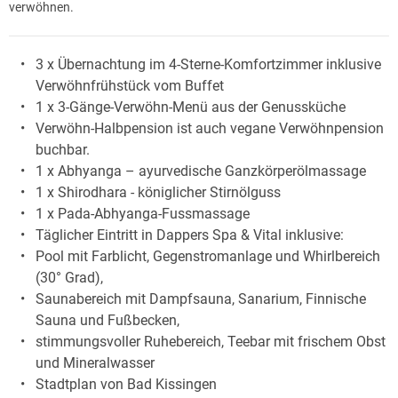
verwöhnen.
3 x Übernachtung im 4-Sterne-Komfortzimmer inklusive
Verwöhnfrühstück vom Buffet
1 x 3-Gänge-Verwöhn-Menü aus der Genussküche
Verwöhn-Halbpension ist auch vegane Verwöhnpension
buchbar.
1 x Abhyanga – ayurvedische Ganzkörperölmassage
1 x Shirodhara - königlicher Stirnölguss
1 x Pada-Abhyanga-Fussmassage
Täglicher Eintritt in Dappers Spa & Vital inklusive:
Pool mit Farblicht, Gegenstromanlage und Whirlbereich
(30° Grad),
Saunabereich mit Dampfsauna, Sanarium, Finnische
Sauna und Fußbecken,
stimmungsvoller Ruhebereich, Teebar mit frischem Obst
und Mineralwasser
Stadtplan von Bad Kissingen