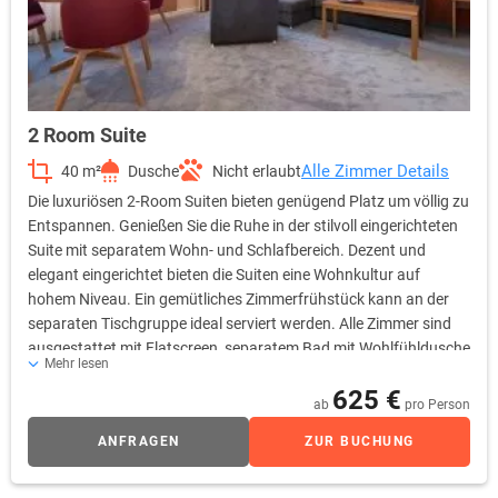
2 Room Suite
Alle Zimmer Details
40 m²
Dusche
Nicht erlaubt
Die luxuriösen 2-Room Suiten bieten genügend Platz um völlig zu
Entspannen. Genießen Sie die Ruhe in der stilvoll eingerichteten
Suite mit separatem Wohn- und Schlafbereich. Dezent und
elegant eingerichtet bieten die Suiten eine Wohnkultur auf
hohem Niveau. Ein gemütliches Zimmerfrühstück kann an der
separaten Tischgruppe ideal serviert werden. Alle Zimmer sind
ausgestattet mit Flatscreen, separatem Bad mit Wohlfühldusche
Mehr lesen
und einer Pantryküche. Im kompletten Hotel haben Sie
625 €
kostenfreien WLAN-Zugang. Für 1-3 Personen geeignet.
ab
pro Person
ANFRAGEN
ZUR BUCHUNG