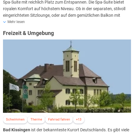
Spa-Suite mit reichlich Platz zum Entspannen. Die Spa-Suite bietet
royalen Komfort auf höchstem Niveau. Ob in der separaten, stilvoll
eingerichteten Sitzlounge, oder auf dem gemütlichen Balkon mit
Ausblick in Richtung Kurpark, hier findet sicher jeder ein Wohlfühl-
Mehr lesen
Plätzchen.
Freizeit & Umgebung
Die Spa-Suite verfügt über einen separaten Zugang zum
Wellnessbereich, der Ihnen täglich von 18:30 bis 23 Uhr zur
Verfügung steht. Für Ihr "Private Spa" können Sie das Infrarotbad, ein
Aromadampfbad und die Pärchenbadewanne ungestört nutzen und
in Ruhe komplett entspannen und abschalten.
Schwimmen
Therme
Fahrrad fahren
+13
Bad Kissingen
ist der bekannteste Kurort Deutschlands. Es gibt viele