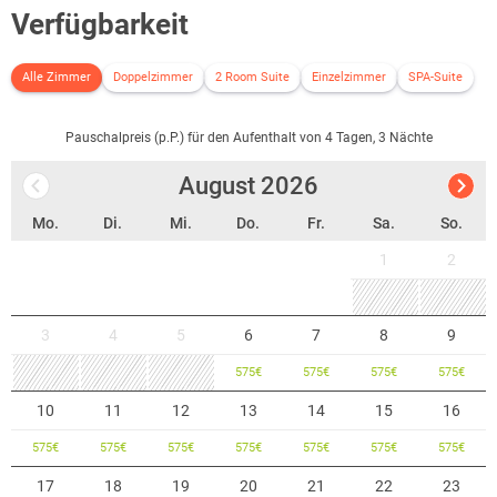
Verfügbarkeit
Alle Zimmer
Doppelzimmer
2 Room Suite
Einzelzimmer
SPA-Suite
Pauschalpreis (p.P.) für den Aufenthalt von 4 Tagen, 3 Nächte
August
2026
Mo.
Di.
Mi.
Do.
Fr.
Sa.
So.
1
2
3
4
5
6
7
8
9
575
€
575
€
575
€
575
€
10
11
12
13
14
15
16
575
€
575
€
575
€
575
€
575
€
575
€
575
€
17
18
19
20
21
22
23