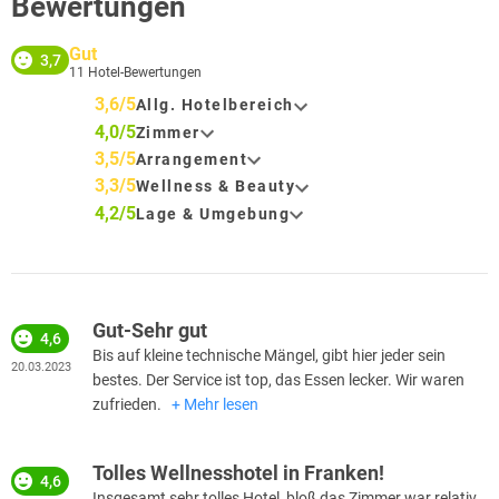
Bewertungen
Gut
3,7
11
Hotel-Bewertungen
3,6/5
Allg. Hotelbereich
4,0/5
Zimmer
3,5/5
Arrangement
3,3/5
Wellness & Beauty
4,2/5
Lage & Umgebung
Gut-Sehr gut
4,6
Bis auf kleine technische Mängel, gibt hier jeder sein
20.03.2023
bestes. Der Service ist top, das Essen lecker. Wir waren
zufrieden.
Mehr lesen
Tolles Wellnesshotel in Franken!
4,6
Insgesamt sehr tolles Hotel, bloß das Zimmer war relativ