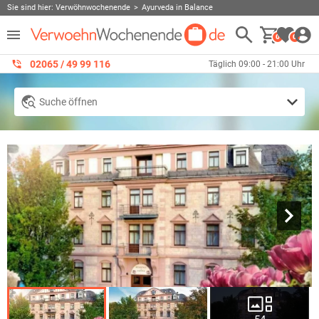
Sie sind hier:
Verwöhnwochenende
Ayurveda in Balance
0
0
02065 / 49 ‌99 116
Täglich 09:00 - 21:00 Uhr
Suche öffnen