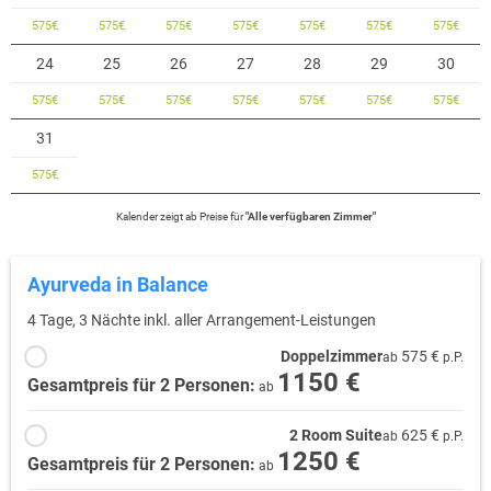
575
€
575
€
575
€
575
€
575
€
575
€
575
€
24
25
26
27
28
29
30
575
€
575
€
575
€
575
€
575
€
575
€
575
€
31
575
€
Kalender zeigt
ab
Preise für
"
Alle verfügbaren Zimmer
"
Ayurveda in Balance
4 Tage, 3 Nächte inkl. aller Arrangement-Leistungen
Doppelzimmer
575 €
ab
p.P.
1150 €
Gesamtpreis für 2 Personen:
ab
2 Room Suite
625 €
ab
p.P.
1250 €
Gesamtpreis für 2 Personen:
ab