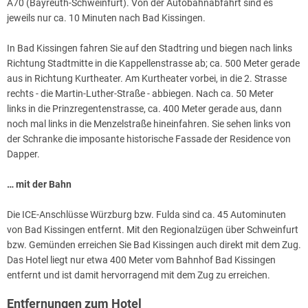
A70 (Bayreuth-Schweinfurt). Von der Autobahnabfahrt sind es
jeweils nur ca. 10 Minuten nach Bad Kissingen.
In Bad Kissingen fahren Sie auf den Stadtring und biegen nach links
Richtung Stadtmitte in die Kappellenstrasse ab; ca. 500 Meter gerade
aus in Richtung Kurtheater. Am Kurtheater vorbei, in die 2. Strasse
rechts - die Martin-Luther-Straße - abbiegen. Nach ca. 50 Meter
links in die Prinzregentenstrasse, ca. 400 Meter gerade aus, dann
noch mal links in die Menzelstraße hineinfahren. Sie sehen links von
der Schranke die imposante historische Fassade der Residence von
Dapper.
… mit der Bahn
Die ICE-Anschlüsse Würzburg bzw. Fulda sind ca. 45 Autominuten
von Bad Kissingen entfernt. Mit den Regionalzügen über Schweinfurt
bzw. Gemünden erreichen Sie Bad Kissingen auch direkt mit dem Zug.
Das Hotel liegt nur etwa 400 Meter vom Bahnhof Bad Kissingen
entfernt und ist damit hervorragend mit dem Zug zu erreichen.
Entfernungen zum Hotel