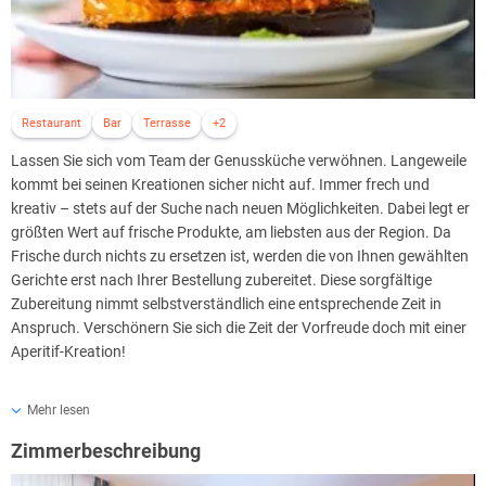
verschiedenen Körperpackungen.
Restaurant
Bar
Terrasse
+2
Lassen Sie sich vom Team der Genussküche verwöhnen. Langeweile
kommt bei seinen Kreationen sicher nicht auf. Immer frech und
kreativ – stets auf der Suche nach neuen Möglichkeiten. Dabei legt er
größten Wert auf frische Produkte, am liebsten aus der Region. Da
Frische durch nichts zu ersetzen ist, werden die von Ihnen gewählten
Gerichte erst nach Ihrer Bestellung zubereitet. Diese sorgfältige
Zubereitung nimmt selbstverständlich eine entsprechende Zeit in
Anspruch. Verschönern Sie sich die Zeit der Vorfreude doch mit einer
Aperitif-Kreation!
Die Dappers Genussküche bietet jeden Abend sowohl ein 3-Gänge-
Mehr lesen
Verwöhn-Menü als auch Essen á la Carte an; vegetarische, vegane,
Zimmerbeschreibung
laktosefreie oder glutenfreie Speisen & Getränke sind auch möglich.
Bitte geben Sie bei Ihrer Buchung einen Hinweis, wenn Sie spezielle