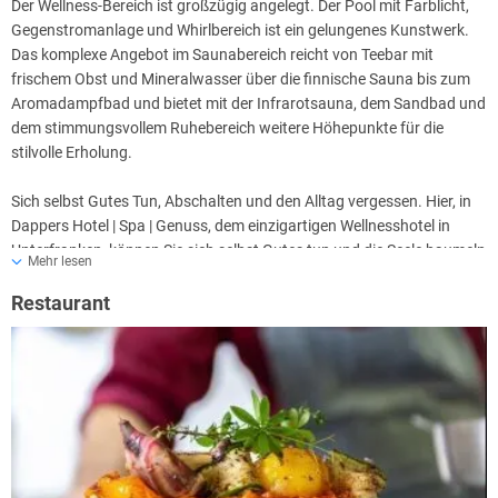
Der Wellness-Bereich ist großzügig angelegt. Der Pool mit Farblicht,
Gegenstromanlage und Whirlbereich ist ein gelungenes Kunstwerk.
Das komplexe Angebot im Saunabereich reicht von Teebar mit
frischem Obst und Mineralwasser über die finnische Sauna bis zum
Aromadampfbad und bietet mit der Infrarotsauna, dem Sandbad und
dem stimmungsvollem Ruhebereich weitere Höhepunkte für die
stilvolle Erholung.
Sich selbst Gutes Tun, Abschalten und den Alltag vergessen. Hier, in
Dappers Hotel | Spa | Genuss, dem einzigartigen Wellnesshotel in
Unterfranken, können Sie sich selbst Gutes tun und die Seele baumeln
Mehr lesen
lassen.
Restaurant
Klassische Kosmetikbehandlungen für Körper und Gesicht bereichern
das Angebot in der Beauty- und Wellnesslandschaft des Hotels in Bad
Kissingen. Erfahrene und freundliche Kosmetikerinnen begleiten Ihre
Exkursionen in die Welt der Wellness. Dazu gehören Ayurveda und
Hot-Stone-Massagen ebenso wie Thalasso-Anwendungen. Den
Zauber aus 1001 Nacht vermittelt eine Seifenbürstenmassage auf
der Hamamliege. Die Vollendung des Sich-Selbst-Verwöhnens bringt
im Anschluss eine Honig-Mandel-Packung oder eine der