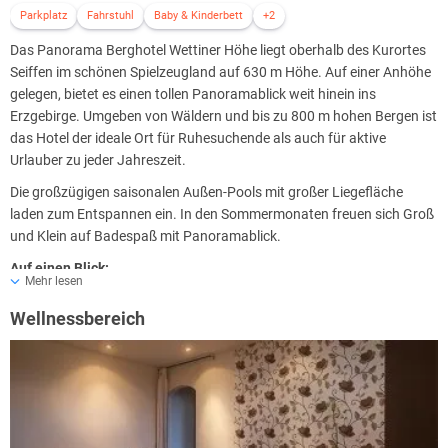
Parkplatz
Fahrstuhl
Baby & Kinderbett
+2
Das Panorama Berghotel Wettiner Höhe liegt oberhalb des Kurortes
Seiffen im schönen Spielzeugland auf 630 m Höhe. Auf einer Anhöhe
gelegen, bietet es einen tollen Panoramablick weit hinein ins
Erzgebirge. Umgeben von Wäldern und bis zu 800 m hohen Bergen ist
das Hotel der ideale Ort für Ruhesuchende als auch für aktive
Urlauber zu jeder Jahreszeit.
Die großzügigen saisonalen Außen-Pools mit großer Liegefläche
laden zum Entspannen ein. In den Sommermonaten freuen sich Groß
und Klein auf Badespaß mit Panoramablick.
Auf einen Blick:
Mehr lesen
· 64 Doppelzimmer und Suiten
· Nichtraucherzimmer mit WC, Dusche oder Badewanne, TV, Radio
Wellnessbereich
und WLAN
· Hotel-Restaurant „TafelSPIZZ“ & Lobby-Bar „Orangerie“
· großzügige saisonale Außen-Pools mit großer Liegefläche
· Massage-/Beautyabteilung, Dampf- und Trockensauna
· 4 Tagungs- und Banketträume für bis zu 200 Pers.
· Terrasse und Biergarten; Lift im Haus