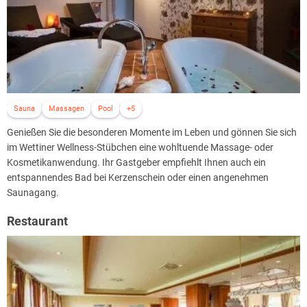
· Bowlingbahn, Billard, Tischfußball
· Parkplätze direkt am Hotel (kostenpflichtig, 2,00€ pro PKW/Nacht)
Sauna
Massagen
Pool
+5
Genießen Sie die besonderen Momente im Leben und gönnen Sie sich
im Wettiner Wellness-Stübchen eine wohltuende Massage- oder
Kosmetikanwendung. Ihr Gastgeber empfiehlt Ihnen auch ein
entspannendes Bad bei Kerzenschein oder einen angenehmen
Saunagang.
Restaurant