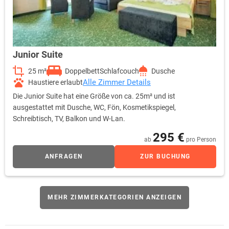
Junior Suite
25 m²
Doppelbett
Schlafcouch
Dusche
Alle Zimmer Details
Haustiere erlaubt
Die Junior Suite hat eine Größe von ca. 25m² und ist
ausgestattet mit Dusche, WC, Fön, Kosmetikspiegel,
Schreibtisch, TV, Balkon und W-Lan.
295 €
ab
pro Person
ANFRAGEN
ZUR BUCHUNG
MEHR ZIMMERKATEGORIEN ANZEIGEN