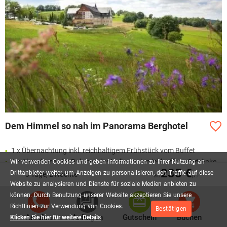
Dem Himmel so nah im Panorama Berghotel
1 x Übernachtung inkl. reichhaltigem Frühstück vom Buffet
1 x Abendessen im Rahmen der Halbpension inkl. offene Getränke
Wir
verwenden
Cookies
und
geben
Informationen
zu
Ihrer
Nutzung
an
235 €
(Bier, Wein, Softdrinks) während Ihrer Essenzeit von max. 1,5
Drittanbieter
weiter,
um
Anzeigen
zu
personalisieren,
den
Traffic
auf
diese
3 Tage, 2 Nächte
ab
p.P.
Stunden
Website
zu
analysieren
und
Dienste
für
soziale
Medien
anbieten
zu
tägl. Nutzung der 2 Panorama - Außenpool´s (saison- und
können.
Durch
Benutzung
unserer
Website
akzeptieren
Sie
unsere
witterungsabhängig)
Richtlinien
zur
Verwendung
von
Cookies.
Bestätigen
Anrufen
Anfragen
Gutschein
Buchen
tägl. Nutzung des Saunabereiches (15-21 Uhr)
Klicken Sie hier für weitere Details