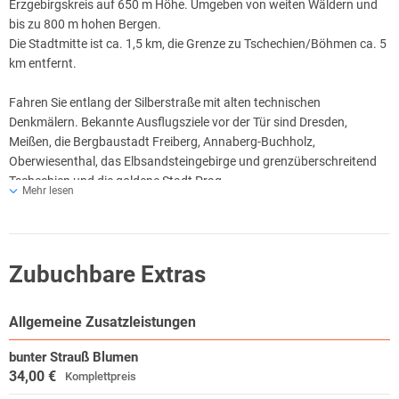
Erzgebirgskreis auf 650 m Höhe. Umgeben von weiten Wäldern und
bis zu 800 m hohen Bergen.
Die Stadtmitte ist ca. 1,5 km, die Grenze zu Tschechien/Böhmen ca. 5
km entfernt.
Fahren Sie entlang der Silberstraße mit alten technischen
Denkmälern. Bekannte Ausflugsziele vor der Tür sind Dresden,
Meißen, die Bergbaustadt Freiberg, Annaberg-Buchholz,
Oberwiesenthal, das Elbsandsteingebirge und grenzüberschreitend
Tschechien und die goldene Stadt Prag.
Mehr lesen
Direkt vor dem Hotel befindet sich eine Sommerrodelbahn und im
Winter führen Langlaufloipen direkt ab dem Hotel durch das schöne
Erzgebirge. Im Ort befindet sich außerdem ein Verleih von:
Zubuchbare Extras
Langlaufski, Alpinski, Schlittschuhe, Schlitten
Seiffen - Spielzeugmuseum & Schauwerkstatt
Allgemeine Zusatzleistungen
Das erzgebirgischen Spielzeugmuseum Seiffen bietet eine einmalige
bunter Strauß Blumen
Begegnung mit wertvollen Originalen der Vergangenheit und
34,00 €
Komplettpreis
Gegenwart. Zur "Erlebniswelt HOLZ" in Seiffen gehören mehrere
Schauwerkstätten und die historische Anlage eines