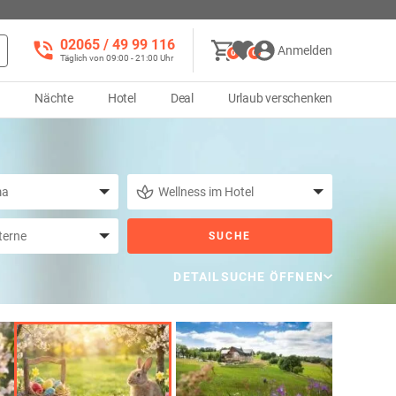
02065 / 49 ‌99 116
Anmelden
0
0
Täglich von 09:00 - 21:00 Uhr
d
Nächte
Hotel
Deal
Urlaub verschenken
SUCHE
DETAILSUCHE ÖFFNEN