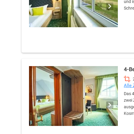
und i
Schre
4-B
Alle
Das 4
zwei
ausge
Kosme