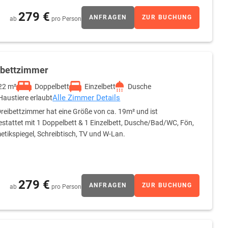
279 €
ANFRAGEN
ZUR BUCHUNG
ab
pro Person
ibettzimmer
22 m²
Doppelbett
Einzelbett
Dusche
Alle Zimmer Details
Haustiere erlaubt
reibettzimmer hat eine Größe von ca. 19m² und ist
stattet mit 1 Doppelbett & 1 Einzelbett, Dusche/Bad/WC, Fön,
tikspiegel, Schreibtisch, TV und W-Lan.
279 €
ANFRAGEN
ZUR BUCHUNG
ab
pro Person