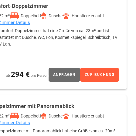
fort-Doppelzimmer
22 m²
Doppelbett
Dusche
Haustiere erlaubt
 Zimmer Details
omfort-Doppelzimmer hat eine Größe von ca. 23m² und ist
stattet mit Dusche, WC, Fön, Kosmetikspiegel, Schreibtisch, TV
W-Lan.
294 €
ANFRAGEN
ZUR BUCHUNG
ab
pro Person
pelzimmer mit Panoramablick
22 m²
Doppelbett
Dusche
Haustiere erlaubt
 Zimmer Details
oppelzimmer mit Panoramablick hat eine Größe von ca. 20m²