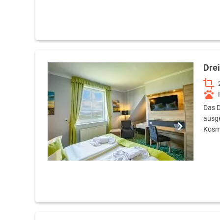
Dre
Das D
ausge
Kosme