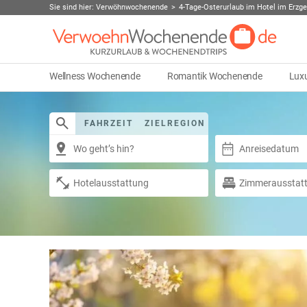
Sie sind hier:
Verwöhnwochenende
4-Tage-Osterurlaub im Hotel im Erzge
Wellness Wochenende
Romantik Wochenende
Lux
FAHRZEIT
ZIELREGION