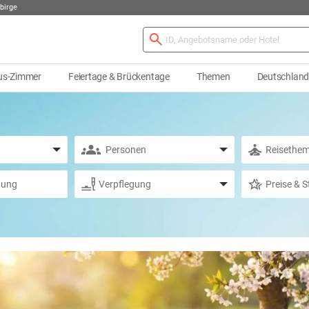
birge
us-Zimmer
Feiertage & Brückentage
Themen
Deutschlan