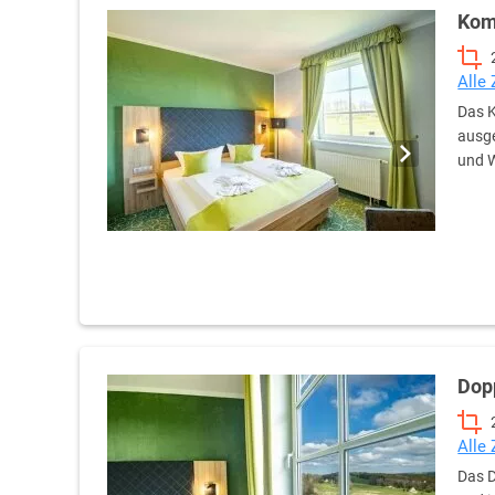
Kom
Alle
Das K
ausge
und 
Dop
Alle
Das D