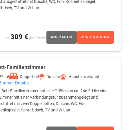
st ausgestattet mit Dusche, WC, Fön, Kosmetikspiegel,
ibtisch, TV und W-Lan.
309 €
ANFRAGEN
ZUR BUCHUNG
ab
pro Person
ett-Familienzimmer
22 m²
Doppelbett
Dusche
Haustiere erlaubt
 Zimmer Details
-Bett-Familienzimmer hat eine Größe von ca. 26m². Hier sind
 Zimmer mit einer Verbindungstür zusammengelegt und
stattet mit zwei Doppelbetten, Dusche, WC, Fön,
tikspiegel, Schreibtisch, TV und W-Lan.