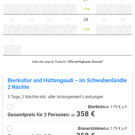
179
€
24
25
26
27
28
29
30
179
€
31
Kalender zeigt
ab
Preise für
"
Alle verfügbaren Zimmer
"
Bierkultur und Hüttengaudi – im Schwabenländle
2 Nächte
3 Tage, 2 Nächte inkl. aller Arrangement-Leistungen
Bierkiste
179 €
ab
p.P.
358 €
Gesamtpreis für 2 Personen:
ab
Brauerzimmer
179 €
ab
p.P.