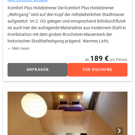
Komfort Plus Hotelzimmer Die Komfort Plus Hotelzimmer
„Wehrgang“ sind auf den Kopf der mittelalterlichen Stadtmauer
aufgesetzt. Im 2. OG gelegen und entsprechend lichtdurchflutet
ist auch hier der aufregende Materialmix aus modernem Stahl in
Kombination mit dem groben Bruchstein-Mauerwerk der
historischen Stadtbefestigung prägend. Warmes Licht,
harmonische Stoffe und frische Accessoires sorgen für die
Mehr lesen
Balance der Materialkontraste und für ein behagliches
189 €
ab
pro Person
Wohlgefühl. Eine weitere Besonderheit dieser Zimmer ist der
originelle Zugang zur Loggia. Über zwei kleine Stufen
ANFRAGEN
ZUR BUCHUNG
überwinden Sie dabei die Wehrgangsbrüstung, bevor Sie es sich
auf ihrem Ausguck gemütlich machen können.
Selbstverständlich erfüllen die Wehrgang-Zimmer sämtliche
Standards der internationalen Hotellerie. Als Gast verfügen Sie
u.a. über eine regelbare Klimaanlage, 40 Zoll LCD-TV, Sky-free-to-
Guest, kostenfreies WLan, Radio, Telefon, Safe, Wecker sowie
eine Kaffee- und Teestation.