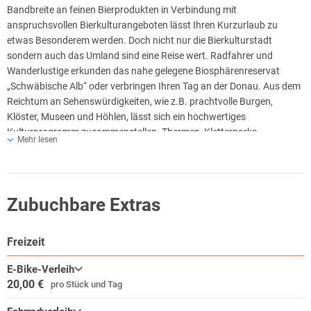
Bandbreite an feinen Bierprodukten in Verbindung mit
anspruchsvollen Bierkulturangeboten lässt Ihren Kurzurlaub zu
etwas Besonderem werden. Doch nicht nur die Bierkulturstadt
sondern auch das Umland sind eine Reise wert. Radfahrer und
Wanderlustige erkunden das nahe gelegene Biosphärenreservat
„Schwäbische Alb“ oder verbringen Ihren Tag an der Donau. Aus dem
Reichtum an Sehenswürdigkeiten, wie z.B. prachtvolle Burgen,
Klöster, Museen und Höhlen, lässt sich ein hochwertiges
Kulturprogramm zusammenstellen. Thermen, Kletterparks,
Mehr lesen
ein Fahrradverleih, der nahe gelegene Golfplatz und ein kleiner
Einkaufs- und Sight-Seeing-Bummel durch die Münsterstadt Ulm
runden das Angebot ab.
Zubuchbare Extras
Freizeit
E-Bike-Verleih
20,00 €
pro Stück und Tag