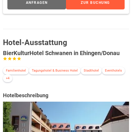
Kategorien Komfort bzw. Komfort Plus zur Verfügung. Auf
ANFRAGEN
ZUR BUCHUNG
Wunsch können Sie die Minibar, selbstverständlich gefüllt nach
Ihrem Gusto, ordern. Diese Kategorie wird auch als
Familienzimmer empfohlen!
Hotel-Ausstattung
BierKulturHotel Schwanen in Ehingen/Donau
Familienhotel
Tagungshotel & Business Hotel
Stadthotel
Eventhotels
+4
Hotelbeschreibung