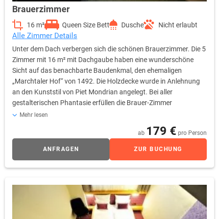
Brauerzimmer
16 m²
Queen Size Bett
Dusche
Nicht erlaubt
Alle Zimmer Details
Unter dem Dach verbergen sich die schönen Brauerzimmer. Die 5
Zimmer mit 16 m² mit Dachgaube haben eine wunderschöne
Sicht auf das benachbarte Baudenkmal, den ehemaligen
„Marchtaler Hof“ von 1492. Die Holzdecke wurde in Anlehnung
an den Kunststil von Piet Mondrian angelegt. Bei aller
gestalterischen Phantasie erfüllen die Brauer-Zimmer
selbstverständlich sämtliche Standards der internationalen
Mehr lesen
Hotellerie. Als Gast verfügen Sie u.a. über eine regelbare
179 €
ab
pro Person
Klimaanlage, 40Zoll LCD-TV, Sky-free-to-Guest, kostenfreies
WLAN, Radio, Telefon, Safe, Wecker sowie eine Kaffee- und
ANFRAGEN
ZUR BUCHUNG
Teestation.