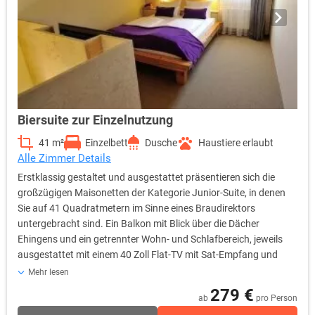
Biersuite zur Einzelnutzung
41 m²
Einzelbett
Dusche
Haustiere erlaubt
Alle Zimmer Details
Erstklassig gestaltet und ausgestattet präsentieren sich die
großzügigen Maisonetten der Kategorie Junior-Suite, in denen
Sie auf 41 Quadratmetern im Sinne eines Braudirektors
untergebracht sind. Ein Balkon mit Blick über die Dächer
Ehingens und ein getrennter Wohn- und Schlafbereich, jeweils
ausgestattet mit einem 40 Zoll Flat-TV mit Sat-Empfang und
Sky-free-to-Guest, sind die Highlights dieser Premium-Kategorie.
Mehr lesen
Selbstverständlich stehen Ihnen in den Junior-Suiten ebenfalls
279 €
ab
pro Person
sämtliche Annehmlichkeiten und Ausstattungsdetails der