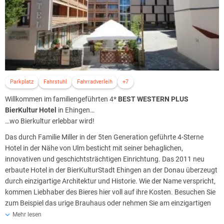
Parkplatz
Fahrstuhl
Fahrradverleih
+7
Willkommen im familiengeführten 4*
BEST WESTERN PLUS
BierKultur Hotel
in Ehingen…
…wo Bierkultur erlebbar wird!
Das durch Familie Miller in der 5ten Generation geführte 4-Sterne
Hotel in der Nähe von Ulm besticht mit seiner behaglichen,
innovativen und geschichtsträchtigen Einrichtung. Das 2011 neu
erbaute Hotel in der BierKulturStadt Ehingen an der Donau überzeugt
durch einzigartige Architektur und Historie. Wie der Name verspricht,
kommen Liebhaber des Bieres hier voll auf ihre Kosten. Besuchen Sie
zum Beispiel das urige Brauhaus oder nehmen Sie am einzigartigen
Brauseminar teil.
Mehr lesen