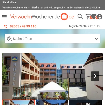
Sie sind hier:
Verwöhnwochenende
Bierkultur und Hüttengaudi – im Schwabenländle 2 Nächte
0
0
02065 / 49 ‌99 116
Täglich 09:00 - 21:00 Uhr
Suche öffnen