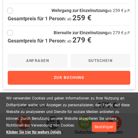
Wehrgang zur Einzelnutzung
259 €
ab
p.P.
259 €
Gesamtpreis für 1 Person:
ab
Biersuite zur Einzelnutzung
279 €
ab
p.P.
279 €
Gesamtpreis für 1 Person:
ab
ANFRAGEN
GUTSCHEIN
ZUR BUCHUNG
Wir
verwenden
Cookies
und
geben
Informationen
zu
Ihrer
Nutzung
an
179 €
Drittanbieter
weiter,
um
Anzeigen
zu
personalisieren,
den
Traffic
auf
diese
3 Tage, 2 Nächte
ab
p.P.
Lage
Website
zu
analysieren
und
Dienste
für
soziale
Medien
anbieten
zu
können.
Durch
Benutzung
unserer
Website
akzeptieren
Sie
unsere
Richtlinien
zur
Verwendung
von
Cookies.
Bestätigen
Anrufen
Anfragen
Gutschein
Buchen
Klicken Sie hier für weitere Details