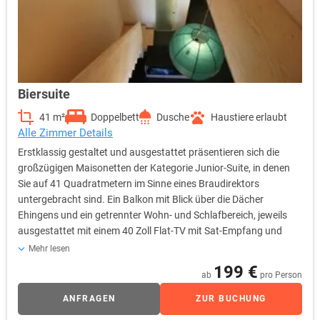
Biersuite
41 m²
Doppelbett
Dusche
Haustiere erlaubt
Alle Zimmer Details
Erstklassig gestaltet und ausgestattet präsentieren sich die
großzügigen Maisonetten der Kategorie Junior-Suite, in denen
Sie auf 41 Quadratmetern im Sinne eines Braudirektors
untergebracht sind. Ein Balkon mit Blick über die Dächer
Ehingens und ein getrennter Wohn- und Schlafbereich, jeweils
ausgestattet mit einem 40 Zoll Flat-TV mit Sat-Empfang und
Sky-free-to-Guest, sind die Highlights dieser Premium-Kategorie.
Mehr lesen
Selbstverständlich stehen Ihnen in den Junior-Suiten ebenfalls
199 €
ab
pro Person
sämtliche Annehmlichkeiten und Ausstattungsdetails der
Kategorien Komfort bzw. Komfort Plus zur Verfügung. Auf
ANFRAGEN
ZUR BUCHUNG
Wunsch können Sie die Minibar, selbstverständlich gefüllt nach