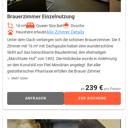
Brauerzimmer Einzelnutzung
16 m²
Queen Size Bett
Dusche
Alle Zimmer Details
Haustiere erlaubt
Unter dem Dach verbergen sich die schönen Brauerzimmer. Die 5
Zimmer mit 16 m² mit Dachgaube haben eine wunderschöne
Sicht auf das benachbarte Baudenkmal, den ehemaligen
„Marchtaler Hof“ von 1492. Die Holzdecke wurde in Anlehnung
an den Kunststil von Piet Mondrian angelegt. Bei aller
gestalterischen Phantasie erfüllen die Brauer-Zimmer
selbstverständlich sämtliche Standards der internationalen
Mehr lesen
Hotellerie. Als Gast verfügen Sie u.a. über eine regelbare
239 €
ab
pro Person
Klimaanlage, 40Zoll LCD-TV, Sky-free-to-Guest, kostenfreies
WLAN, Radio, Telefon, Safe, Wecker sowie eine Kaffee- und
ANFRAGEN
ZUR BUCHUNG
Teestation.