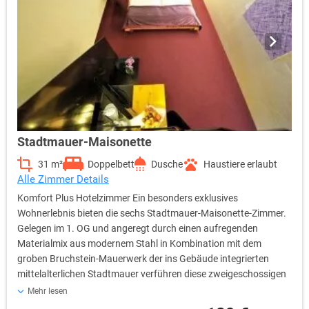
Stadtmauer-Maisonette
31 m²
Doppelbett
Dusche
Haustiere erlaubt
Alle Zimmer Details
Komfort Plus Hotelzimmer Ein besonders exklusives
Wohnerlebnis bieten die sechs Stadtmauer-Maisonette-Zimmer.
Gelegen im 1. OG und angeregt durch einen aufregenden
Materialmix aus modernem Stahl in Kombination mit dem
groben Bruchstein-Mauerwerk der ins Gebäude integrierten
mittelalterlichen Stadtmauer verführen diese zweigeschossigen
Räume den Gast zu einer imaginären Zeitreise. Warmes Licht,
Mehr lesen
behagliche Stoffe und frische Accessoires balancieren die