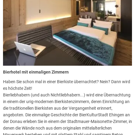
Frühstück im rustikalen Ambiente des Brauereigasthofs gegenüber
vom Hotel. Werfen Sie einen Blick in die Brauerei und schauen Sie dem
Braumeister über die Schulter.
Brennbar
Lassen Sie den Tag mit Ihrem Lieblingsgetränk ausklingen: Vom
hausgebrauten Bier bis hin zu edlen Destillaten aus der hauseigenen
Brennerei können Sie eine reichhaltige Getränkeangebot wählen. Den
Traditionen des Gerstensafts, seiner Geschichte und der bis heute
hochgehaltenen Reinheit und handwerklichen Qualität ist das
BierKulturHotel Schwanen schließlich gewidmet.
Bierhotel mit einmaligen Zimmern
Genussreiche Biergarten-Idylle
Haben Sie schon mal in einer Bierkiste übernachtet? Nein? Dann wird
Praktischerweise befindet sich einer der schönsten Biergärten der
es höchste Zeit!
Bierkulturstadt Ehingen direkt vor dem Eingang des BierKulturHotels
Bierliebhabern (und auch Nichtliebhabern...) wird eine Übernachtung
in dessen anheimelndem Innenhof. Im schönen Ambiente der
in einem der urig-modernen Bierkistenzimmern, deren Einrichtung an
Brauerei Schwanen, lädt er zu erholsamen Stunden des Entspannens
die traditionellen Bierkisten aus der Vergangenheit erinnert,
und Sinnierens ein. Genießen Sie dazu eine herzhafte Brotzeit und die
angeboten. Die einmalige Geschichte der BierKulturStadt Ehingen an
süffigen Schwanen-Spezialitätenbiere.
der Donau erleben Sie in einem der Stadtmauer-Maisonette-Zimmer, in
Sonntags ist der Brauereigasthof zum Mittag- und Abendessen
denen die Wände noch aus dem originalen mittelalterlichen
geschlossen!
Mauerwerk bestehen und mit glattem Stahl und samtigem Beton