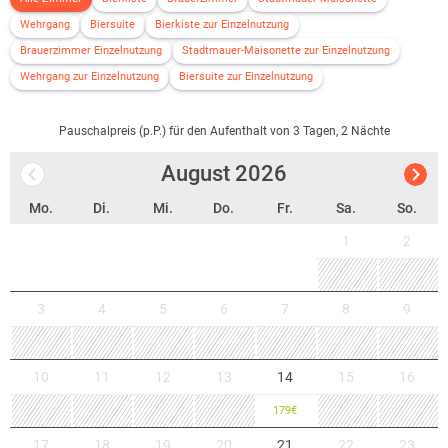
Wehrgang
Biersuite
Bierkiste zur Einzelnutzung
Brauerzimmer Einzelnutzung
Stadtmauer-Maisonette zur Einzelnutzung
Wehrgang zur Einzelnutzung
Biersuite zur Einzelnutzung
Pauschalpreis (p.P.) für den Aufenthalt von 3 Tagen, 2 Nächte
August
2026
Mo.
Di.
Mi.
Do.
Fr.
Sa.
So.
1
2
3
4
5
6
7
8
9
10
11
12
13
14
15
16
179
€
17
18
19
20
21
22
23