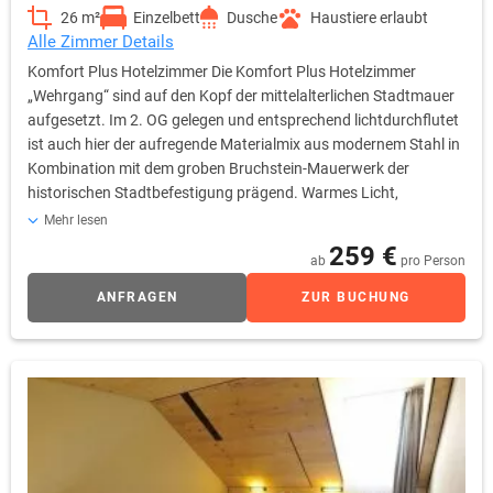
26 m²
Einzelbett
Dusche
Haustiere erlaubt
Alle Zimmer Details
Komfort Plus Hotelzimmer Die Komfort Plus Hotelzimmer
„Wehrgang“ sind auf den Kopf der mittelalterlichen Stadtmauer
aufgesetzt. Im 2. OG gelegen und entsprechend lichtdurchflutet
ist auch hier der aufregende Materialmix aus modernem Stahl in
Kombination mit dem groben Bruchstein-Mauerwerk der
historischen Stadtbefestigung prägend. Warmes Licht,
harmonische Stoffe und frische Accessoires sorgen für die
Mehr lesen
Balance der Materialkontraste und für ein behagliches
259 €
ab
pro Person
Wohlgefühl. Eine weitere Besonderheit dieser Zimmer ist der
originelle Zugang zur Loggia. Über zwei kleine Stufen
ANFRAGEN
ZUR BUCHUNG
überwinden Sie dabei die Wehrgangsbrüstung, bevor Sie es sich
auf ihrem Ausguck gemütlich machen können.
Selbstverständlich erfüllen die Wehrgang-Zimmer sämtliche
Standards der internationalen Hotellerie. Als Gast verfügen Sie
u.a. über eine regelbare Klimaanlage, 40 Zoll LCD-TV, Sky-free-to-
Guest, kostenfreies WLan, Radio, Telefon, Safe, Wecker sowie
eine Kaffee- und Teestation.