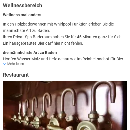
Das Hotel bittet um Mitteilung, wenn die Anreise nach 18Uhr
Wellnessbereich
stattfinden wird!
Wellness mal anders
Hotelöffnungszeiten
: MO-FR 6-23 Uhr & SA, SO + feiertags 7-23 Uhr
In den Holzbadewannen mit Whirlpool Funktion erleben Sie die
Frühstückszeiten:
MO-FR 06:30 - 09:30 Uhr & SA, SO + feiertags
männlichste Art zu Baden.
07:30-10:30 Uhr
Ihren Privat-Spa Baderaum haben Sie für 45 Minuten ganz für Sich.
Parkplätze je nach Verfügbarkeit / ohne Vorreservierung für 7 Euro
Ein hausgebrautes Bier darf hier nicht fehlen.
pro Tag.
die männlichste Art zu Baden
Anfahrtstipp: Lindenstraße als Eingabe im Navigationsgerät eingeben!
Hopfen Wasser Malz und Hefe genau wie im Reinheitsgebot für Bier
Mehr lesen
die Zutaten der Bier-Bäder.
Hopfen ist die Essenz des Bieres. Die etherischen Öle des Hopfens
Restaurant
füllen den Raum mit wohltuenden Gerüchen.
Bierhefe steckt voller wichtiger Nährstoffe welche schon in der Antike
als Schönheitsmittel sehr beliebt war. Gerade das B Vitamin Biotin ist
als Anti-Aging Booster für die Haut bekannt.