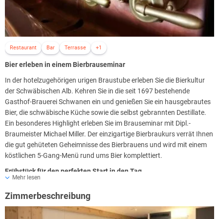
Restaurant
Bar
Terrasse
+1
Bier erleben in einem Bierbrauseminar
In der hotelzugehörigen urigen Braustube erleben Sie die Bierkultur
der Schwäbischen Alb. Kehren Sie in die seit 1697 bestehende
Gasthof-Brauerei Schwanen ein und genießen Sie ein hausgebrautes
Bier, die schwäbische Küche sowie die selbst gebrannten Destillate.
Ein besonderes Highlight erleben Sie im Brauseminar mit Dipl.-
Braumeister Michael Miller. Der einzigartige Bierbraukurs verrät Ihnen
die gut gehüteten Geheimnisse des Bierbrauens und wird mit einem
köstlichen 5-Gang-Menü rund ums Bier komplettiert.
Frühstück für den perfekten Start in den Tag
Mehr lesen
Für viele Menschen ist das Frühstück die wichtigste Mahlzeit des
Zimmerbeschreibung
Tages: Hier gibt es frischen Kaffee, duftende Brötchen und eine
reichhaltige Auswahl an Wurst, Käse und Müsli. Genießen Sie Ihr