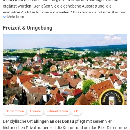
ergänzt wurden. Genießen Sie die gehobene Ausstattung, die
Brauereiführungen finden Montag – Donnerstag um 18:30 Uhr und
einmalige Architektur sowie die vielen Attraktionen rund ums Bier und
Freitag um 17:30 Uhr statt.
Mehr lesen
machen Sie Ihren Besuch auf der Schwäbischen Alb unvergesslich.
Freizeit & Umgebung
Das Hotel empfängt seine Gäste in
50 Zimmern.
Schwimmen
Therme
Fahrrad fahren
+11
Der idyllische Ort
Ehingen an der Donau
pflegt mit seinen vier
historischen Privatbrauereien die Kultur rund um das Bier. Die enorme