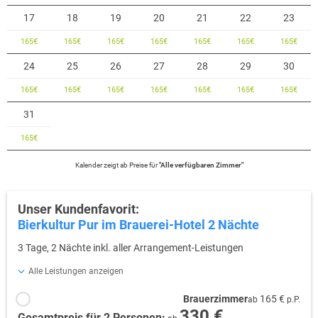
17
18
19
20
21
22
23
165
€
165
€
165
€
165
€
165
€
165
€
165
€
24
25
26
27
28
29
30
165
€
165
€
165
€
165
€
165
€
165
€
165
€
31
165
€
Kalender zeigt
ab
Preise für
"
Alle verfügbaren Zimmer
"
Unser Kundenfavorit:
Bierkultur Pur im Brauerei-Hotel 2 Nächte
3 Tage, 2 Nächte inkl. aller Arrangement-Leistungen
Alle Leistungen anzeigen
Brauerzimmer
165 €
ab
p.P.
330 €
Gesamtpreis für 2 Personen: