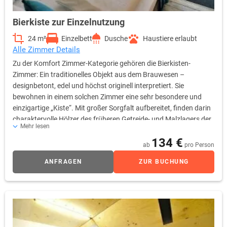
Bierkiste zur Einzelnutzung
24 m²
Einzelbett
Dusche
Haustiere erlaubt
Alle Zimmer Details
Zu der Komfort Zimmer-Kategorie gehören die Bierkisten-
Zimmer: Ein traditionelles Objekt aus dem Brauwesen –
designbetont, edel und höchst originell interpretiert. Sie
bewohnen in einem solchen Zimmer eine sehr besondere und
einzigartige „Kiste“. Mit großer Sorgfalt aufbereitet, finden darin
charaktervolle Hölzer des früheren Getreide- und Malzlagers der
Mehr lesen
Brauerei Verwendung für die Wandverkleidung und den
134 €
Dielenboden. Ein weiteres Highlight ist die multifunktionale und
ab
pro Person
bildschöne Möbelskulptur, die Bett, Schrank und Sitzgruppe in
ANFRAGEN
ZUR BUCHUNG
einem ist und zum Schlafen, Lesen, Arbeiten und Entspannen
einlädt. Der Raumeindruck ist überaus großzügig, da Bad und
Garderobe teiloffen in den Raum integriert sind. Schon auf den
ersten Blick erfassen Sie dieses reizende Raumkunstwerk bis
hinaus zur zugehörigen Loggia, welche das Bierkisten-Zimmer
ins Freie weitet und die Sicht auf ein benachbartes Baudenkmal,