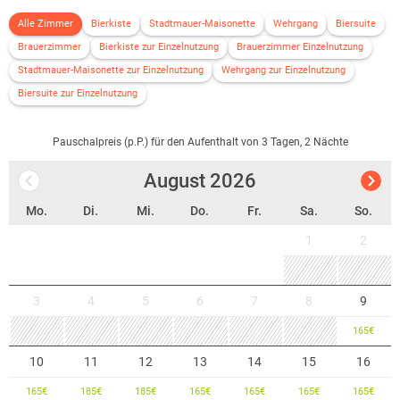
Alle Zimmer
Bierkiste
Stadtmauer-Maisonette
Wehrgang
Biersuite
Brauerzimmer
Bierkiste zur Einzelnutzung
Brauerzimmer Einzelnutzung
Stadtmauer-Maisonette zur Einzelnutzung
Wehrgang zur Einzelnutzung
Biersuite zur Einzelnutzung
Pauschalpreis (p.P.) für den Aufenthalt von 3 Tagen, 2 Nächte
August
2026
Mo.
Di.
Mi.
Do.
Fr.
Sa.
So.
1
2
3
4
5
6
7
8
9
165
€
10
11
12
13
14
15
16
165
€
185
€
185
€
165
€
165
€
165
€
165
€