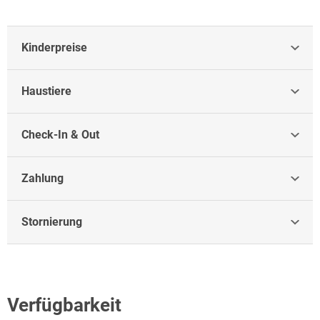
ein Fahrradverleih, der nahe gelegene Golfplatz und ein kleiner
Einkaufs- und Sight-Seeing-Bummel durch die Münsterstadt Ulm
runden das Angebot ab.
Kinderpreise
Haustiere
Check-In & Out
Zahlung
Stornierung
Verfügbarkeit