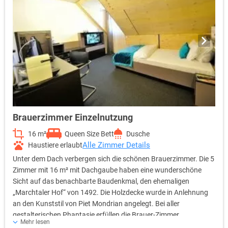
den ehemaligen „Marchtaler Hof“ von 1492, freigibt. Bei aller
gestalterischen Phantasie erfüllen die Bierkisten-Zimmer
selbstverständlich sämtliche Standards der internationalen
Hotellerie. Als Gast verfügen Sie u.a. über eine regelbare
Klimaanlage, 40Zoll LCD-TV, Sky-free-to-Guest, kostenfreies
WLAN, Radio, Telefon, Safe, Wecker sowie eine Kaffee- und
Teestation.
Brauerzimmer Einzelnutzung
16 m²
Queen Size Bett
Dusche
Alle Zimmer Details
Haustiere erlaubt
Unter dem Dach verbergen sich die schönen Brauerzimmer. Die 5
Zimmer mit 16 m² mit Dachgaube haben eine wunderschöne
Sicht auf das benachbarte Baudenkmal, den ehemaligen
„Marchtaler Hof“ von 1492. Die Holzdecke wurde in Anlehnung
an den Kunststil von Piet Mondrian angelegt. Bei aller
gestalterischen Phantasie erfüllen die Brauer-Zimmer
Mehr lesen
selbstverständlich sämtliche Standards der internationalen