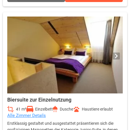
überwinden Sie dabei die Wehrgangsbrüstung, bevor Sie es sich
auf ihrem Ausguck gemütlich machen können.
Selbstverständlich erfüllen die Wehrgang-Zimmer sämtliche
Standards der internationalen Hotellerie. Als Gast verfügen Sie
u.a. über eine regelbare Klimaanlage, 40 Zoll LCD-TV, Sky-free-to-
Guest, kostenfreies WLan, Radio, Telefon, Safe, Wecker sowie
eine Kaffee- und Teestation.
Biersuite zur Einzelnutzung
41 m²
Einzelbett
Dusche
Haustiere erlaubt
Alle Zimmer Details
Erstklassig gestaltet und ausgestattet präsentieren sich die
großzügigen Maisonetten der Kategorie Junior-Suite, in denen