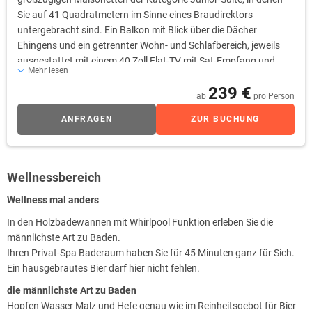
Sie auf 41 Quadratmetern im Sinne eines Braudirektors
untergebracht sind. Ein Balkon mit Blick über die Dächer
Ehingens und ein getrennter Wohn- und Schlafbereich, jeweils
ausgestattet mit einem 40 Zoll Flat-TV mit Sat-Empfang und
Mehr lesen
Sky-free-to-Guest, sind die Highlights dieser Premium-Kategorie.
239 €
Selbstverständlich stehen Ihnen in den Junior-Suiten ebenfalls
ab
pro Person
sämtliche Annehmlichkeiten und Ausstattungsdetails der
ANFRAGEN
ZUR BUCHUNG
Kategorien Komfort bzw. Komfort Plus zur Verfügung. Auf
Wunsch können Sie die Minibar, selbstverständlich gefüllt nach
Ihrem Gusto, ordern. Diese Kategorie wird auch als
Familienzimmer empfohlen!
Wellnessbereich
Wellness mal anders
In den Holzbadewannen mit Whirlpool Funktion erleben Sie die
männlichste Art zu Baden.
Ihren Privat-Spa Baderaum haben Sie für 45 Minuten ganz für Sich.
Ein hausgebrautes Bier darf hier nicht fehlen.
die männlichste Art zu Baden
Hopfen Wasser Malz und Hefe genau wie im Reinheitsgebot für Bier