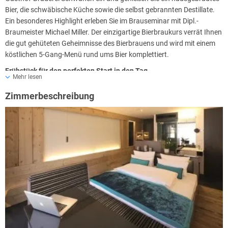
Bier, die schwäbische Küche sowie die selbst gebrannten Destillate.
Ein besonderes Highlight erleben Sie im Brauseminar mit Dipl.-
Braumeister Michael Miller. Der einzigartige Bierbraukurs verrät Ihnen
die gut gehüteten Geheimnisse des Bierbrauens und wird mit einem
köstlichen 5-Gang-Menü rund ums Bier komplettiert.
Frühstück für den perfekten Start in den Tag
Mehr lesen
Für viele Menschen ist das Frühstück die wichtigste Mahlzeit des
Zimmerbeschreibung
Tages: Hier gibt es frischen Kaffee, duftende Brötchen und eine
reichhaltige Auswahl an Wurst, Käse und Müsli. Genießen Sie Ihr
Frühstück im rustikalen Ambiente des Brauereigasthofs gegenüber
vom Hotel. Werfen Sie einen Blick in die Brauerei und schauen Sie dem
Braumeister über die Schulter.
Brennbar
Lassen Sie den Tag mit Ihrem Lieblingsgetränk ausklingen: Vom
hausgebrauten Bier bis hin zu edlen Destillaten aus der hauseigenen
Brennerei können Sie eine reichhaltige Getränkeangebot wählen. Den
Traditionen des Gerstensafts, seiner Geschichte und der bis heute
hochgehaltenen Reinheit und handwerklichen Qualität ist das