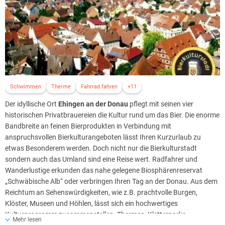
Schwimmen
Therme
Fahrrad fahren
+11
Der idyllische Ort
Ehingen an der Donau
pflegt mit seinen vier
historischen Privatbrauereien die Kultur rund um das Bier. Die enorme
Bandbreite an feinen Bierprodukten in Verbindung mit
anspruchsvollen Bierkulturangeboten lässt Ihren Kurzurlaub zu
etwas Besonderem werden. Doch nicht nur die Bierkulturstadt
sondern auch das Umland sind eine Reise wert. Radfahrer und
Wanderlustige erkunden das nahe gelegene Biosphärenreservat
„Schwäbische Alb“ oder verbringen Ihren Tag an der Donau. Aus dem
Reichtum an Sehenswürdigkeiten, wie z.B. prachtvolle Burgen,
Klöster, Museen und Höhlen, lässt sich ein hochwertiges
Kulturprogramm zusammenstellen. Thermen, Kletterparks,
Mehr lesen