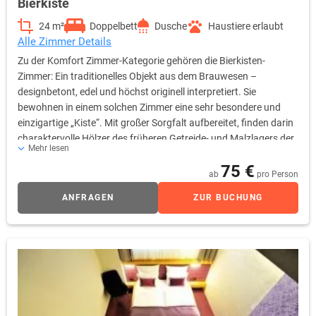
Bierkiste
24 m²
Doppelbett
Dusche
Haustiere erlaubt
Alle Zimmer Details
Zu der Komfort Zimmer-Kategorie gehören die Bierkisten-
Zimmer: Ein traditionelles Objekt aus dem Brauwesen –
designbetont, edel und höchst originell interpretiert. Sie
bewohnen in einem solchen Zimmer eine sehr besondere und
einzigartige „Kiste“. Mit großer Sorgfalt aufbereitet, finden darin
charaktervolle Hölzer des früheren Getreide- und Malzlagers der
Mehr lesen
Brauerei Verwendung für die Wandverkleidung und den
75 €
Dielenboden. Ein weiteres Highlight ist die multifunktionale und
ab
pro Person
bildschöne Möbelskulptur, die Bett, Schrank und Sitzgruppe in
ANFRAGEN
ZUR BUCHUNG
einem ist und zum Schlafen, Lesen, Arbeiten und Entspannen
einlädt. Der Raumeindruck ist überaus großzügig, da Bad und
Garderobe teiloffen in den Raum integriert sind. Schon auf den
ersten Blick erfassen Sie dieses reizende Raumkunstwerk bis
hinaus zur zugehörigen Loggia, welche das Bierkisten-Zimmer
ins Freie weitet und die Sicht auf ein benachbartes Baudenkmal,
den ehemaligen „Marchtaler Hof“ von 1492, freigibt. Bei aller
gestalterischen Phantasie erfüllen die Bierkisten-Zimmer