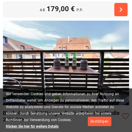
179,00 €
AB
P.P.
Wir
verwenden
Cookies
und
geben
Informationen
zu
Ihrer
Nutzung
an
Drittanbieter
weiter,
um
Anzeigen
zu
personalisieren,
den
Traffic
auf
diese
Website
zu
analysieren
und
Dienste
für
soziale
Medien
anbieten
zu
Bierkultur und Hüttengaudi – im Schwabenländle
können.
Durch
Benutzung
unserer
Website
akzeptieren
Sie
unsere
2 Nächte
Richtlinien
zur
Verwendung
von
Cookies.
Bestätigen
Klicken Sie hier für weitere Details