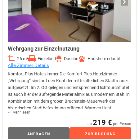
Wehrgang zur Einzelnutzung
26 m²
Einzelbett
Dusche
Haustiere erlaubt
Alle Zimmer Details
Komfort Plus Hotelzimmer Die Komfort Plus Hotelzimmer
„Wehrgang“ sind auf den Kopf der mittelalterlichen Stadtmauer
aufgesetzt. Im 2. OG gelegen und entsprechend lichtdurchflutet
ist auch hier der aufregende Materialmix aus modernem Stahl in
Kombination mit dem groben Bruchstein-Mauerwerk der
historischen Stadtbefestigung prägend. Warmes Licht,
Mehr lesen
harmonische Stoffe und frische Accessoires sorgen für die
219 €
Balance der Materialkontraste und für ein behagliches
ab
pro Person
Wohlgefühl. Eine weitere Besonderheit dieser Zimmer ist der
ANFRAGEN
ZUR BUCHUNG
originelle Zugang zur Loggia. Über zwei kleine Stufen