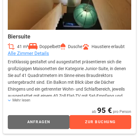
Biersuite
41 m²
Doppelbett
Dusche
Haustiere erlaubt
Alle Zimmer Details
Erstklassig gestaltet und ausgestattet präsentieren sich die
großzügigen Maisonetten der Kategorie Junior-Suite, in denen
Sie auf 41 Quadratmetern im Sinne eines Braudirektors
untergebracht sind. Ein Balkon mit Blick über die Dächer
Ehingens und ein getrennter Wohn- und Schlafbereich, jeweils
ausgestattet mit einem 40 Zoll Flat-TV mit Sat-Empfang und
Mehr lesen
Sky-free-to-Guest, sind die Highlights dieser Premium-Kategorie.
95 €
Selbstverständlich stehen Ihnen in den Junior-Suiten ebenfalls
ab
pro Person
sämtliche Annehmlichkeiten und Ausstattungsdetails der
ANFRAGEN
ZUR BUCHUNG
Kategorien Komfort bzw. Komfort Plus zur Verfügung. Auf
Wunsch können Sie die Minibar, selbstverständlich gefüllt nach
Ihrem Gusto, ordern. Diese Kategorie wird auch als