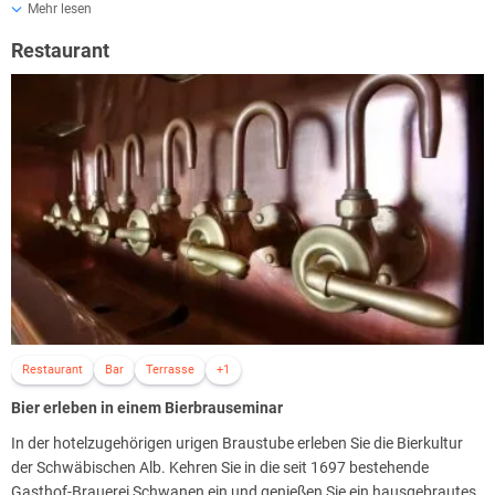
Mehr lesen
die Zutaten der Bier-Bäder.
Hopfen ist die Essenz des Bieres. Die etherischen Öle des Hopfens
Restaurant
füllen den Raum mit wohltuenden Gerüchen.
Bierhefe steckt voller wichtiger Nährstoffe welche schon in der Antike
als Schönheitsmittel sehr beliebt war. Gerade das B Vitamin Biotin ist
als Anti-Aging Booster für die Haut bekannt.
Restaurant
Bar
Terrasse
+1
Bier erleben in einem Bierbrauseminar
In der hotelzugehörigen urigen Braustube erleben Sie die Bierkultur
der Schwäbischen Alb. Kehren Sie in die seit 1697 bestehende
Gasthof-Brauerei Schwanen ein und genießen Sie ein hausgebrautes