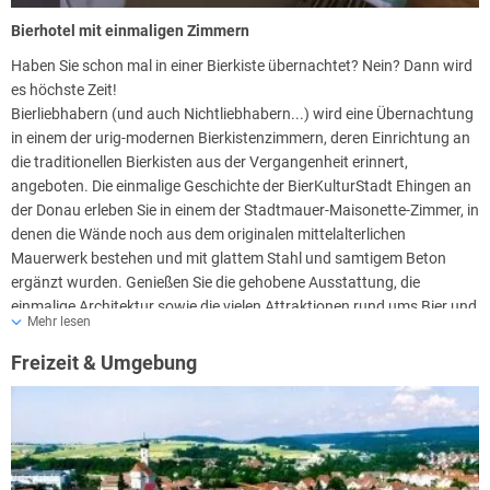
BierKulturHotel Schwanen schließlich gewidmet.
Bierhotel mit einmaligen Zimmern
Genussreiche Biergarten-Idylle
Haben Sie schon mal in einer Bierkiste übernachtet? Nein? Dann wird
Praktischerweise befindet sich einer der schönsten Biergärten der
es höchste Zeit!
Bierkulturstadt Ehingen direkt vor dem Eingang des BierKulturHotels
Bierliebhabern (und auch Nichtliebhabern...) wird eine Übernachtung
in dessen anheimelndem Innenhof. Im schönen Ambiente der
in einem der urig-modernen Bierkistenzimmern, deren Einrichtung an
Brauerei Schwanen, lädt er zu erholsamen Stunden des Entspannens
die traditionellen Bierkisten aus der Vergangenheit erinnert,
und Sinnierens ein. Genießen Sie dazu eine herzhafte Brotzeit und die
angeboten. Die einmalige Geschichte der BierKulturStadt Ehingen an
süffigen Schwanen-Spezialitätenbiere.
der Donau erleben Sie in einem der Stadtmauer-Maisonette-Zimmer, in
Sonntags ist der Brauereigasthof zum Mittag- und Abendessen
denen die Wände noch aus dem originalen mittelalterlichen
geschlossen!
Mauerwerk bestehen und mit glattem Stahl und samtigem Beton
ergänzt wurden. Genießen Sie die gehobene Ausstattung, die
Brauereiführungen finden Montag – Donnerstag um 18:30 Uhr und
einmalige Architektur sowie die vielen Attraktionen rund ums Bier und
Freitag um 17:30 Uhr statt.
Mehr lesen
machen Sie Ihren Besuch auf der Schwäbischen Alb unvergesslich.
Freizeit & Umgebung
Das Hotel empfängt seine Gäste in
50 Zimmern.