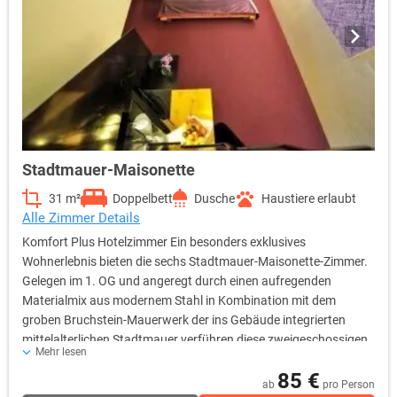
selbstverständlich sämtliche Standards der internationalen
Hotellerie. Als Gast verfügen Sie u.a. über eine regelbare
Klimaanlage, 40Zoll LCD-TV, Sky-free-to-Guest, kostenfreies
WLAN, Radio, Telefon, Safe, Wecker sowie eine Kaffee- und
Teestation.
Stadtmauer-Maisonette
31 m²
Doppelbett
Dusche
Haustiere erlaubt
Alle Zimmer Details
Komfort Plus Hotelzimmer Ein besonders exklusives
Wohnerlebnis bieten die sechs Stadtmauer-Maisonette-Zimmer.
Gelegen im 1. OG und angeregt durch einen aufregenden
Materialmix aus modernem Stahl in Kombination mit dem
groben Bruchstein-Mauerwerk der ins Gebäude integrierten
mittelalterlichen Stadtmauer verführen diese zweigeschossigen
Mehr lesen
Räume den Gast zu einer imaginären Zeitreise. Warmes Licht,
85 €
behagliche Stoffe und frische Accessoires balancieren die
ab
pro Person