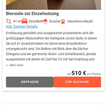
Biersuite zur Einzelnutzung
41 m²
Einzelbett
Dusche
Haustiere erlaubt
Alle Zimmer Details
Erstklassig gestaltet und ausgestattet präsentieren sich die
großzügigen Maisonetten der Kategorie Junior-Suite, in denen
Sie auf 41 Quadratmetern im Sinne eines Braudirektors
untergebracht sind. Ein Balkon mit Blick über die Dächer
Ehingens und ein getrennter Wohn- und Schlafbereich, jeweils
ausgestattet mit einem 40 Zoll Flat-TV mit Sat-Empfang und
Sky-free-to-Guest, sind die Highlights dieser Premium-Kategorie.
Mehr lesen
Selbstverständlich stehen Ihnen in den Junior-Suiten ebenfalls
510 €
ab
pro Person
sämtliche Annehmlichkeiten und Ausstattungsdetails der
Kategorien Komfort bzw. Komfort Plus zur Verfügung. Auf
ANFRAGEN
ZUR BUCHUNG
Wunsch können Sie die Minibar, selbstverständlich gefüllt nach
Ihrem Gusto, ordern. Diese Kategorie wird auch als
Familienzimmer empfohlen!