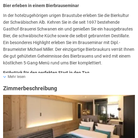
Bier erleben in einem Bierbrauseminar
In der hotelzugehörigen urigen Braustube erleben Sie die Bierkultur
der Schwäbischen Alb. Kehren Sie in die seit 1697 bestehende
Gasthof-Brauerei Schwanen ein und genießen Sie ein hausgebrautes
Bier, die schwäbische Küche sowie die selbst gebrannten Destillate.
Ein besonderes Highlight erleben Sie im Brauseminar mit Dipl.-
Braumeister Michael Miller. Der einzigartige Bierbraukurs verrät Ihnen
die gut gehüteten Geheimnisse des Bierbrauens und wird mit einem
köstlichen 5-Gang-Menü rund ums Bier komplettiert.
Frühstück für den perfekten Start in den Tag
Mehr lesen
Für viele Menschen ist das Frühstück die wichtigste Mahlzeit des
Zimmerbeschreibung
Tages: Hier gibt es frischen Kaffee, duftende Brötchen und eine
reichhaltige Auswahl an Wurst, Käse und Müsli. Genießen Sie Ihr
Frühstück im rustikalen Ambiente des Brauereigasthofs gegenüber
vom Hotel. Werfen Sie einen Blick in die Brauerei und schauen Sie dem
Braumeister über die Schulter.
Brennbar
Lassen Sie den Tag mit Ihrem Lieblingsgetränk ausklingen: Vom