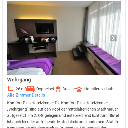
mit ihrem ganz eigenständigen Charme ebenfalls sämtliche
Standards der internationalen Hotellerie. Als Gast verfügen Sie
u.a. über eine regelbare Klimaanlage, 40 Zoll LCD-TV, Sky-free-to-
Guest, kostenfreies WLan, Radio, Telefon, Safe, Wecker sowie
eine Kaffee- und Teestation.
Wehrgang
26 m²
Doppelbett
Dusche
Haustiere erlaubt
Alle Zimmer Details
Komfort Plus Hotelzimmer Die Komfort Plus Hotelzimmer
„Wehrgang“ sind auf den Kopf der mittelalterlichen Stadtmauer
aufgesetzt. Im 2. OG gelegen und entsprechend lichtdurchflutet
ist auch hier der aufregende Materialmix aus modernem Stahl in
Kombination mit dem groben Bruchstein-Mauerwerk der