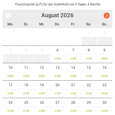
Pauschalpreis (p.P.) für den Aufenthalt von 5 Tagen, 4 Nächte
August
2026
Mo.
Di.
Mi.
Do.
Fr.
Sa.
So.
1
2
3
4
5
6
7
8
9
310
€
310
€
310
€
330
€
10
11
12
13
14
15
16
330
€
330
€
330
€
310
€
310
€
310
€
310
€
17
18
19
20
21
22
23
310
€
310
€
310
€
310
€
310
€
310
€
310
€
24
25
26
27
28
29
30
310
€
310
€
310
€
310
€
310
€
310
€
310
€