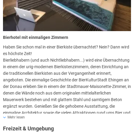
hausgebrauten Bier bis hin zu edlen Destillaten aus der hauseigenen
Brennerei können Sie eine reichhaltige Getränkeangebot wählen. Den
Traditionen des Gerstensafts, seiner Geschichte und der bis heute
hochgehaltenen Reinheit und handwerklichen Qualität ist das
BierKulturHotel Schwanen schließlich gewidmet.
Bierhotel mit einmaligen Zimmern
Genussreiche Biergarten-Idylle
Haben Sie schon mal in einer Bierkiste übernachtet? Nein? Dann wird
Praktischerweise befindet sich einer der schönsten Biergärten der
es höchste Zeit!
Bierkulturstadt Ehingen direkt vor dem Eingang des BierKulturHotels
Bierliebhabern (und auch Nichtliebhabern...) wird eine Übernachtung
in dessen anheimelndem Innenhof. Im schönen Ambiente der
in einem der urig-modernen Bierkistenzimmern, deren Einrichtung an
Brauerei Schwanen, lädt er zu erholsamen Stunden des Entspannens
die traditionellen Bierkisten aus der Vergangenheit erinnert,
und Sinnierens ein. Genießen Sie dazu eine herzhafte Brotzeit und die
angeboten. Die einmalige Geschichte der BierKulturStadt Ehingen an
süffigen Schwanen-Spezialitätenbiere.
der Donau erleben Sie in einem der Stadtmauer-Maisonette-Zimmer, in
Sonntags ist der Brauereigasthof zum Mittag- und Abendessen
denen die Wände noch aus dem originalen mittelalterlichen
geschlossen!
Mauerwerk bestehen und mit glattem Stahl und samtigem Beton
ergänzt wurden. Genießen Sie die gehobene Ausstattung, die
Brauereiführungen finden Montag – Donnerstag um 18:30 Uhr und
einmalige Architektur sowie die vielen Attraktionen rund ums Bier und
Freitag um 17:30 Uhr statt.
Mehr lesen
machen Sie Ihren Besuch auf der Schwäbischen Alb unvergesslich.
Freizeit & Umgebung
Das Hotel empfängt seine Gäste in
50 Zimmern.