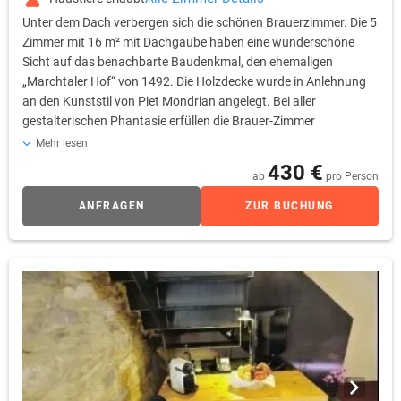
Unter dem Dach verbergen sich die schönen Brauerzimmer. Die 5
Zimmer mit 16 m² mit Dachgaube haben eine wunderschöne
Sicht auf das benachbarte Baudenkmal, den ehemaligen
„Marchtaler Hof“ von 1492. Die Holzdecke wurde in Anlehnung
an den Kunststil von Piet Mondrian angelegt. Bei aller
gestalterischen Phantasie erfüllen die Brauer-Zimmer
selbstverständlich sämtliche Standards der internationalen
Mehr lesen
Hotellerie. Als Gast verfügen Sie u.a. über eine regelbare
430 €
ab
pro Person
Klimaanlage, 40Zoll LCD-TV, Sky-free-to-Guest, kostenfreies
WLAN, Radio, Telefon, Safe, Wecker sowie eine Kaffee- und
ANFRAGEN
ZUR BUCHUNG
Teestation.