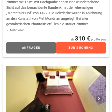
Zimmer mit 16 m² mit Dachgaube haben eine wunderschöne
Sicht auf das benachbarte Baudenkmal, den ehemaligen
„Marchtaler Hof“ von 1492. Die Holzdecke wurde in Anlehnung
an den Kunststil von Piet Mondrian angelegt. Bei aller
gestalterischen Phantasie erfüllen die Brauer-Zimmer
selbstverständlich sämtliche Standards der internationalen
Mehr lesen
Hotellerie. Als Gast verfügen Sie u.a. über eine regelbare
310 €
ab
pro Person
Klimaanlage, 40Zoll LCD-TV, Sky-free-to-Guest, kostenfreies
WLAN, Radio, Telefon, Safe, Wecker sowie eine Kaffee- und
ANFRAGEN
ZUR BUCHUNG
Teestation.