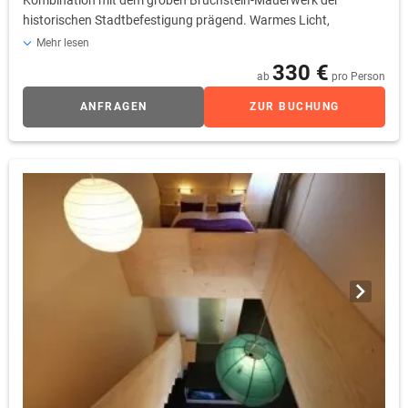
historischen Stadtbefestigung prägend. Warmes Licht,
harmonische Stoffe und frische Accessoires sorgen für die
Mehr lesen
Balance der Materialkontraste und für ein behagliches
330 €
ab
pro Person
Wohlgefühl. Eine weitere Besonderheit dieser Zimmer ist der
originelle Zugang zur Loggia. Über zwei kleine Stufen
ANFRAGEN
ZUR BUCHUNG
überwinden Sie dabei die Wehrgangsbrüstung, bevor Sie es sich
auf ihrem Ausguck gemütlich machen können.
Selbstverständlich erfüllen die Wehrgang-Zimmer sämtliche
Standards der internationalen Hotellerie. Als Gast verfügen Sie
u.a. über eine regelbare Klimaanlage, 40 Zoll LCD-TV, Sky-free-to-
Guest, kostenfreies WLan, Radio, Telefon, Safe, Wecker sowie
eine Kaffee- und Teestation.