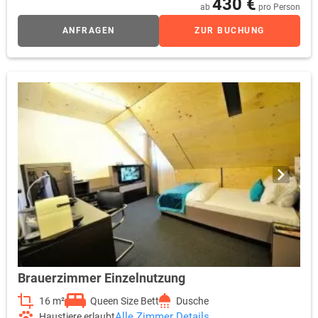
430 €
ab
pro Person
bildschöne Möbelskulptur, die Bett, Schrank und Sitzgruppe in
einem ist und zum Schlafen, Lesen, Arbeiten und Entspannen
ANFRAGEN
ZUR BUCHUNG
einlädt. Der Raumeindruck ist überaus großzügig, da Bad und
Garderobe teiloffen in den Raum integriert sind. Schon auf den
ersten Blick erfassen Sie dieses reizende Raumkunstwerk bis
hinaus zur zugehörigen Loggia, welche das Bierkisten-Zimmer
ins Freie weitet und die Sicht auf ein benachbartes Baudenkmal,
den ehemaligen „Marchtaler Hof“ von 1492, freigibt. Bei aller
gestalterischen Phantasie erfüllen die Bierkisten-Zimmer
selbstverständlich sämtliche Standards der internationalen
Hotellerie. Als Gast verfügen Sie u.a. über eine regelbare
Klimaanlage, 40Zoll LCD-TV, Sky-free-to-Guest, kostenfreies
WLAN, Radio, Telefon, Safe, Wecker sowie eine Kaffee- und
Teestation.
Brauerzimmer Einzelnutzung
16 m²
Queen Size Bett
Dusche
Alle Zimmer Details
Haustiere erlaubt