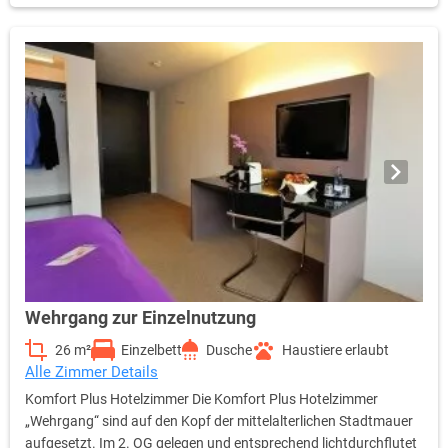
wo Sie Ihr eigener Freisitz zum Relaxen einlädt.
Selbstverständlich erfüllen die Stadtmauer-Maisonette-Zimmer
mit ihrem ganz eigenständigen Charme ebenfalls sämtliche
Standards der internationalen Hotellerie. Als Gast verfügen Sie
u.a. über eine regelbare Klimaanlage, 40 Zoll LCD-TV, Sky-free-to-
Guest, kostenfreies WLan, Radio, Telefon, Safe, Wecker sowie
eine Kaffee- und Teestation.
Wehrgang zur Einzelnutzung
26 m²
Einzelbett
Dusche
Haustiere erlaubt
Alle Zimmer Details
Komfort Plus Hotelzimmer Die Komfort Plus Hotelzimmer
„Wehrgang“ sind auf den Kopf der mittelalterlichen Stadtmauer
aufgesetzt. Im 2. OG gelegen und entsprechend lichtdurchflutet