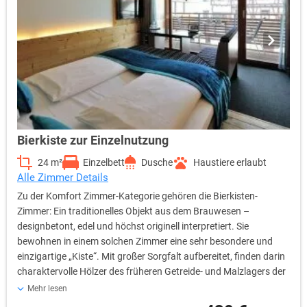
Bierkiste zur Einzelnutzung
24 m²
Einzelbett
Dusche
Haustiere erlaubt
Alle Zimmer Details
Zu der Komfort Zimmer-Kategorie gehören die Bierkisten-
Zimmer: Ein traditionelles Objekt aus dem Brauwesen –
designbetont, edel und höchst originell interpretiert. Sie
bewohnen in einem solchen Zimmer eine sehr besondere und
einzigartige „Kiste“. Mit großer Sorgfalt aufbereitet, finden darin
charaktervolle Hölzer des früheren Getreide- und Malzlagers der
Brauerei Verwendung für die Wandverkleidung und den
Mehr lesen
Dielenboden. Ein weiteres Highlight ist die multifunktionale und