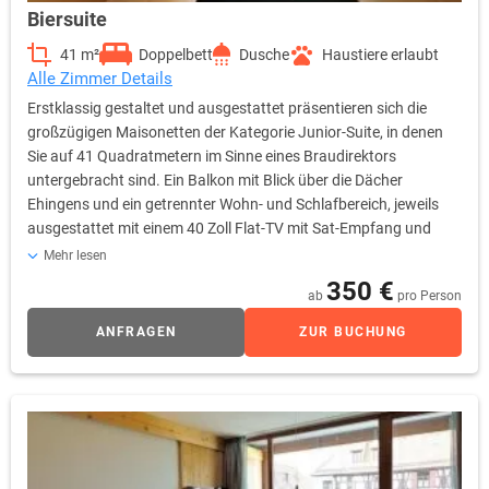
Biersuite
41 m²
Doppelbett
Dusche
Haustiere erlaubt
Alle Zimmer Details
Erstklassig gestaltet und ausgestattet präsentieren sich die
großzügigen Maisonetten der Kategorie Junior-Suite, in denen
Sie auf 41 Quadratmetern im Sinne eines Braudirektors
untergebracht sind. Ein Balkon mit Blick über die Dächer
Ehingens und ein getrennter Wohn- und Schlafbereich, jeweils
ausgestattet mit einem 40 Zoll Flat-TV mit Sat-Empfang und
Sky-free-to-Guest, sind die Highlights dieser Premium-Kategorie.
Mehr lesen
Selbstverständlich stehen Ihnen in den Junior-Suiten ebenfalls
350 €
ab
pro Person
sämtliche Annehmlichkeiten und Ausstattungsdetails der
Kategorien Komfort bzw. Komfort Plus zur Verfügung. Auf
ANFRAGEN
ZUR BUCHUNG
Wunsch können Sie die Minibar, selbstverständlich gefüllt nach
Ihrem Gusto, ordern. Diese Kategorie wird auch als
Familienzimmer empfohlen!