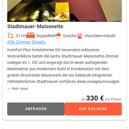
Stadtmauer-Maisonette
31 m²
Doppelbett
Dusche
Haustiere erlaubt
Alle Zimmer Details
Komfort Plus Hotelzimmer Ein besonders exklusives
Wohnerlebnis bieten die sechs Stadtmauer-Maisonette-Zimmer.
Gelegen im 1. OG und angeregt durch einen aufregenden
Materialmix aus modernem Stahl in Kombination mit dem
groben Bruchstein-Mauerwerk der ins Gebäude integrierten
mittelalterlichen Stadtmauer verführen diese zweigeschossigen
Räume den Gast zu einer imaginären Zeitreise. Warmes Licht,
Mehr lesen
behagliche Stoffe und frische Accessoires balancieren die
330 €
ab
pro Person
Materialkontraste aus und setzen sie in Harmonie zueinander. In
einem Teil dieser Zimmer gelangen Sie über einen schmalen Gang
ANFRAGEN
ZUR BUCHUNG
durch die Stadtmauer hindurch in den einstigen Zwingergarten,
wo Sie Ihr eigener Freisitz zum Relaxen einlädt.
Selbstverständlich erfüllen die Stadtmauer-Maisonette-Zimmer