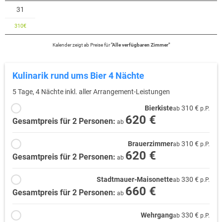
31
310
€
Kalender zeigt
ab
Preise für
"
Alle verfügbaren Zimmer
"
Kulinarik rund ums Bier 4 Nächte
5 Tage, 4 Nächte inkl. aller Arrangement-Leistungen
Bierkiste
310 €
ab
p.P.
620 €
Gesamtpreis für 2 Personen:
ab
Brauerzimmer
310 €
ab
p.P.
620 €
Gesamtpreis für 2 Personen:
ab
Stadtmauer-Maisonette
330 €
ab
p.P.
660 €
Gesamtpreis für 2 Personen:
ab
Wehrgang
330 €
ab
p.P.