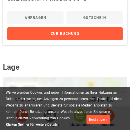
ANFRAGEN
GUTSCHEIN
ZUR BUCHUNG
Lage
Wir
verwenden
Cookies
und
geben
Informationen
zu
Ihrer
Nutzung
an
310 €
Drittanbieter
weiter,
um
Anzeigen
zu
personalisieren,
den
Traffic
auf
diese
5 Tage, 4 Nächte
ab
p.P.
KARTE ANZEIGEN
Website
zu
analysieren
und
Dienste
für
soziale
Medien
anbieten
zu
können.
Durch
Benutzung
unserer
Website
akzeptieren
Sie
unsere
Lage des Hotels auf Google Maps
Richtlinien
zur
Verwendung
von
Cookies.
Bestätigen
ansehen.
Anrufen
Anfragen
Gutschein
Buchen
Klicken Sie hier für weitere Details