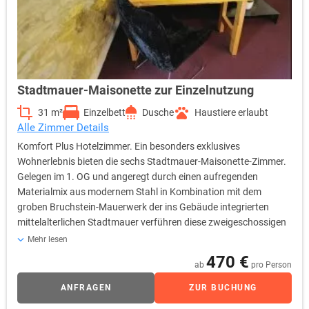
Stadtmauer-Maisonette zur Einzelnutzung
31 m²
Einzelbett
Dusche
Haustiere erlaubt
Alle Zimmer Details
Komfort Plus Hotelzimmer. Ein besonders exklusives
Wohnerlebnis bieten die sechs Stadtmauer-Maisonette-Zimmer.
Gelegen im 1. OG und angeregt durch einen aufregenden
Materialmix aus modernem Stahl in Kombination mit dem
groben Bruchstein-Mauerwerk der ins Gebäude integrierten
mittelalterlichen Stadtmauer verführen diese zweigeschossigen
Räume den Gast zu einer imaginären Zeitreise. Warmes Licht,
Mehr lesen
behagliche Stoffe und frische Accessoires balancieren die
470 €
ab
pro Person
Materialkontraste aus und setzen sie in Harmonie zueinander. In
einem Teil dieser Zimmer gelangen Sie über einen schmalen Gang
ANFRAGEN
ZUR BUCHUNG
durch die Stadtmauer hindurch in den einstigen Zwingergarten,