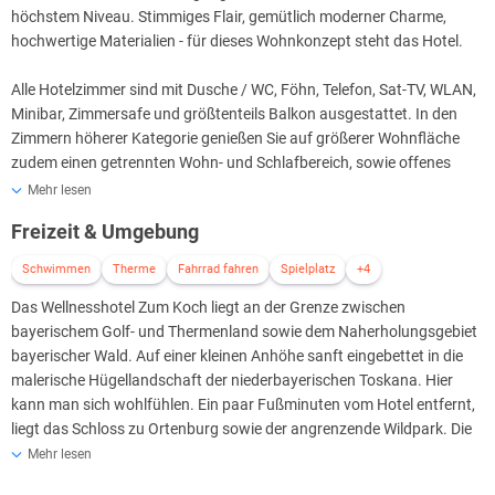
höchstem Niveau. Stimmiges Flair, gemütlich moderner Charme,
hochwertige Materialien - für dieses Wohnkonzept steht das Hotel.
Alle Hotelzimmer sind mit Dusche / WC, Föhn, Telefon, Sat-TV, WLAN,
Minibar, Zimmersafe und größtenteils Balkon ausgestattet. In den
Zimmern höherer Kategorie genießen Sie auf größerer Wohnfläche
zudem einen getrennten Wohn- und Schlafbereich, sowie offenes
Kaminfeuer und/oder freistehende Wohlfühl- Badewannen mit
Mehr lesen
Ausblick!
Freizeit & Umgebung
Alle Zimmer sind weitläufig über 4 Etagen verteilt und bequem mit
Schwimmen
Therme
Fahrrad fahren
Spielplatz
+4
dem Lift erreichbar.
Das Wellnesshotel Zum Koch liegt an der Grenze zwischen
bayerischem Golf- und Thermenland sowie dem Naherholungsgebiet
Die Einzel-und Doppelzimmer Standard sind nicht DEHOGA-
bayerischer Wald. Auf einer kleinen Anhöhe sanft eingebettet in die
klassifiziert sind.
malerische Hügellandschaft der niederbayerischen Toskana. Hier
kann man sich wohlfühlen. Ein paar Fußminuten vom Hotel entfernt,
liegt das Schloss zu Ortenburg sowie der angrenzende Wildpark. Die
Umgebung lädt zum radfahren und wandern ein. Am Hotel entlang
Mehr lesen
führt direkt der bekannte "Apfel-Radweg" der von Passau entlang der