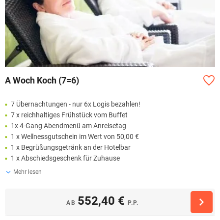
A Woch Koch (7=6)
7 Übernachtungen - nur 6x Logis bezahlen!
7 x reichhaltiges Frühstück vom Buffet
1x 4-Gang Abendmenü am Anreisetag
1 x Wellnessgutschein im Wert von 50,00 €
1 x Begrüßungsgetränk an der Hotelbar
1 x Abschiedsgeschenk für Zuhause
Mehr lesen
552,40 €
AB
P.P.