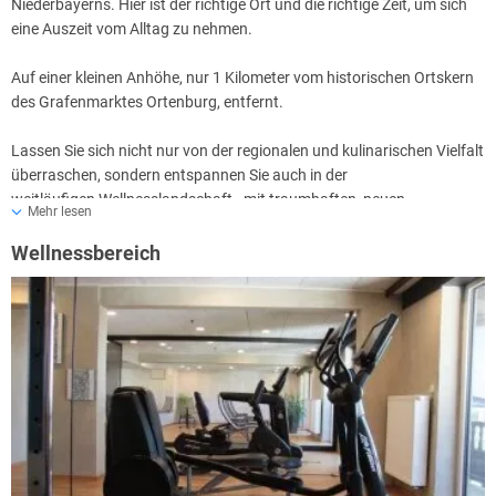
Niederbayerns. Hier ist der richtige Ort und die richtige Zeit, um sich
eine Auszeit vom Alltag zu nehmen.
Auf einer kleinen Anhöhe, nur 1 Kilometer vom historischen Ortskern
des Grafenmarktes Ortenburg, entfernt.
Lassen Sie sich nicht nur von der regionalen und kulinarischen Vielfalt
überraschen, sondern entspannen Sie auch in der
weitläufigen Wellnesslandschaft - mit traumhaften, neuen
Mehr lesen
Ruheräumen.
Wellnessbereich
Genießen Sie unbeschwerte Momente in entspannter Atmosphäre
und schönster Umgebung. Das Hotelteam ist stets bemüht durch
Tradition & Qualität seinen Gästen, sowie auch seinen Mitarbeitern,
ein Lächeln ins Gesicht zu zaubern.