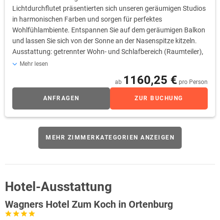
Lichtdurchflutet präsentierten sich unseren geräumigen Studios
in harmonischen Farben und sorgen für perfektes
Wohlfühlambiente. Entspannen Sie auf dem geräumigen Balkon
und lassen Sie sich von der Sonne an der Nasenspitze kitzeln.
Ausstattung: getrennter Wohn- und Schlafbereich (Raumteiler),
Eingangsbereich mit Garderobe, Dusche, separates WC, Föhn,
Mehr lesen
Doppelwaschbecken, Kosmetikspiegel, Sat-TV, Telefon, WLAN,
1160,25 €
ab
pro Person
Minibar, Zimmersafe, Leihbademantel, Balkon zur Westseite
ANFRAGEN
ZUR BUCHUNG
MEHR ZIMMERKATEGORIEN ANZEIGEN
Hotel-Ausstattung
Wagners Hotel Zum Koch in Ortenburg