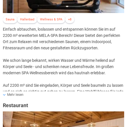
Sauna
Hallenbad
Wellness & SPA
+8
Einfach abtauchen, loslassen und entspannen können Sie im auf
2200 m² erweiterten MELA-SPA Bereich! Dieser bietet den perfekten
Ort zum Relaxen mit verschiedenen Saunen, einem Indoorpool,
Fitnessraum und den neue gestalteten Rückzugsorten.
Wie schon lange bekannt, wirken Wasser und Wärme heilend auf
Körper und Seele - und schenken neue Lebensfreude. Im großen
modernen SPA-Wellnessbereich wird das hautnah erlebbar.
Auf 2200 m² sind Sie eingeladen, Körper und Seele baumeln zu lassen
und es sich so richtig gut gehen zu lassen. Eine Wohlfühloase für jede
Mehr lesen
Jahreszeit.
Restaurant
Aktiv im Schwimmbad, relaxt in einer der Saunen oder beim Träumen
in einem der vielseitigen Ruheräume lassen Sie den Alltag hinter sich
und tanken Sie neue Kraft und Energie.