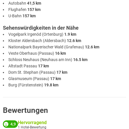
Autobahn
41,5 km
Flughafen
157 km
U-Bahn
157 km
Sehenswürdigkeiten in der Nähe
Vogelpark Irgenöd (Ortenburg)
1.9 km
Kloster Aldersbach (Aldersbach)
12.6 km
Nationalpark Bayerischer Wald (Grafenau)
12.6 km
Veste Oberhaus (Passau)
16 km
Schloss Neuhaus (Neuhaus am Inn)
16.5 km
Altstadt Passau
17 km
Dom St. Stephan (Passau)
17 km
Glasmuseum (Passau)
17 km
Burg (Fürstenstein)
19.8 km
Bewertungen
Hervorragend
4,9
1
Hotel-Bewertung