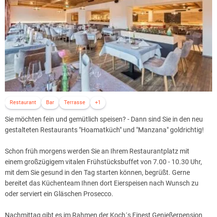
Es erwarten Sie:
Finnische Sauna, BIO-Sauna, Dampfbad, Salzgrotte, Infrarot-Kabine,
Wärmebank, Fußbecken, Schwimmbad, Sternenlichtduschen und
Relaxzonen. Unser MELA-Spa mit sorgsam ausgewählten Kosmetik-
und Massageanwendungen für jedes Bedürfnis rundet das Angebot
ab.
Wer sich und seinem Körper etwas Gutes tun möchte, ist hier genau
Restaurant
Bar
Terrasse
+1
richtig.
Sie möchten fein und gemütlich speisen? - Dann sind Sie in den neu
gestalteten Restaurants "Hoamatküch" und "Manzana" goldrichtig!
Sanfte Berührungen und hochwertige Treatments sorgen für pure
Entspannung und Erholung.
Schon früh morgens werden Sie an Ihrem Restaurantplatz mit
einem großzügigem vitalen Frühstücksbuffet von 7.00 - 10.30 Uhr,
Das MELA-SPA steht für Individualität, Ruhe, Erholung,
mit dem Sie gesund in den Tag starten können, begrüßt. Gerne
Entschleunigung sowie Leidenschaft für die Schönheit.
bereitet das Küchenteam Ihnen dort Eierspeisen nach Wunsch zu
oder serviert ein Gläschen Prosecco.
Mit hochwertigen Produkten aus dem Hause Sofri energy cosmetics
und Pharmos Natur - green luxury verwöhnt das Team Ihre Haut und
Nachmittag gibt es im Rahmen der Koch´s Finest Genießerpension
lässt Sie erstrahlen.