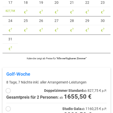
17
18
19
20
21
22
23
827,75
€
?
?
?
?
?
?
€
€
€
€
€
€
24
25
26
27
28
29
30
?
?
?
?
?
?
?
€
€
€
€
€
€
€
31
?
€
Kalender zeigt
ab
Preise für
"
Alle verfügbaren Zimmer
"
Golf-Woche
8 Tage, 7 Nächte inkl. aller Arrangement-Leistungen
Doppelzimmer Standard
827,75 €
ab
p.P.
1655,50 €
Gesamtpreis für 2 Personen:
ab
Studio Gala
1160,25 €
ab
p.P.