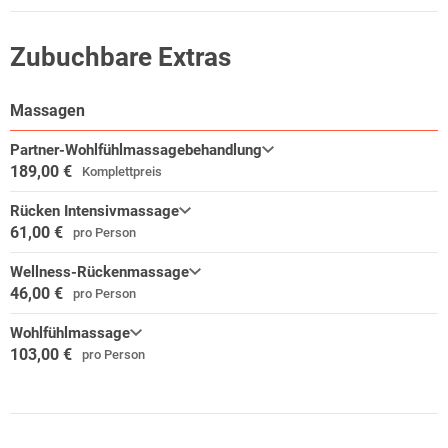
Donau bishin zum Inn führt. So kann man den bayerischen
Klosterwinkel am besten erkunden.
Zubuchbare Extras
Massagen
Partner-Wohlfühlmassagebehandlung
189,00 €
Komplettpreis
Rücken Intensivmassage
61,00 €
pro Person
Wellness-Rückenmassage
46,00 €
pro Person
Wohlfühlmassage
103,00 €
pro Person