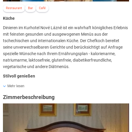
Cabin und der Imperial Room, spezielle Behandlungsräume, in denen
das originale historische Dekor erhalten wurde. In diesem Bereich
Restaurant
Bar
Café
liegt das medizinische Herz des Health Spa, in dem in verschiedenen
Küche
Behandlungsräumen Massagen, balneologische und
hydrotherapeutische Behandlungen, eine breite Palette von
Dinieren im Kurhotel Nové Lázně ist ein wahrhaft königliches Erlebnis
Physiotherapie- und Spa-Behandlungen, Trinkkuren, sowie spezielle
mit feinsten gesunden und ausgewogenen Menüs aus der
Mineralbäder, Schlammpackungen und Inhalationstherapien
tschechischen und internationalen Küche. Der Chefkoch bereitet
durchgeführt werden.
seine unverwechselbaren Gerichte und berücksichtigt auf Anfrage
spezielle Wünsche nach Ihrem Ernährungsplan - kalorienarme,
natriumarme, laktosefreie, glutenfreie, diabetikerfreundliche,
vegetarische und andere Diätmenüs.
Stilvoll genießen
Auch die Mahlzeiten im Nové Lázně Health Spa Hotel sind ein
Mehr lesen
wahrlich königliches Erlebnis. Auf der Speisekarte finden sich
Zimmerbeschreibung
exquisite, ausgewogene Speisen der tschechischen und
internationalen Küche. Neben den Spezialitäten des Hauses werden
für Sie natürlich auch Speisen gemäß den Empfehlungen Ihres
Ernährungsplans zubereitet – kalorienarm, salzreduziert, laktose-
oder glutenfrei, vegetarisch oder entsprechend sonstiger diätischer
Vorgaben.