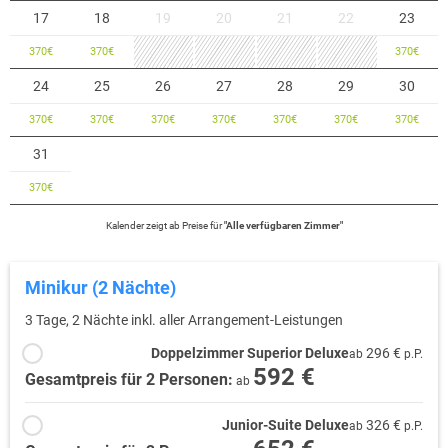
17
18
19
20
21
22
23
370
€
370
€
370
€
24
25
26
27
28
29
30
370
€
370
€
370
€
370
€
370
€
370
€
370
€
31
370
€
Kalender zeigt
ab
Preise für
"
Alle verfügbaren Zimmer
"
Minikur (2 Nächte)
3 Tage, 2 Nächte inkl. aller Arrangement-Leistungen
Doppelzimmer Superior Deluxe
296 €
ab
p.P.
592 €
Gesamtpreis für 2 Personen:
ab
Junior-Suite Deluxe
326 €
ab
p.P.