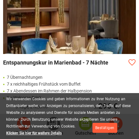
Entspannungskur in Marienbad - 7 Nächte
7 Übernachtungen
7 x reichhaltiges Frühstück vom Buffet
7 x Abendessen im Rahmen der Halbpension
1 x Welcome Drink
Wir
verwenden
Cookies
und
geben
Informationen
zu
Ihrer
Nutzung
an
296 €
1 x fachärztliche Anfangs-und Abschlußuntersuchung mit
Drittanbieter
weiter,
um
Anzeigen
zu
personalisieren,
den
Traffic
auf
diese
3 Tage, 2 Nächte
ab
p.P.
Abschlußbericht. Labor -Basisuntersuchung
Website
zu
analysieren
und
Dienste
für
soziale
Medien
anbieten
zu
12 Kuranwendungen pro Woche
können.
Durch
Benutzung
unserer
Website
akzeptieren
Sie
unsere
Richtlinien
zur
Verwendung
von
Cookies.
Mehr lesen
Bestätigen
Anrufen
Anfragen
Gutschein
Buchen
Klicken Sie hier für weitere Details