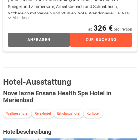
Spiegel und Zimmersafe, Arbeitsbereich und Schreibtisch,
Sitzbereich mit Sesseln und Stühlen, Sofa, Wandspiegel, LED-TV
Mehr lesen
(Kabel-Sender für TV und Radio), Telefon, Kühlschrank mit
326 €
Minibar, Tee- und Kaffeezubereitungsmöglichkeiten, WLAN. En-
ab
pro Person
suite-Badezimmer mit Badewanne oder Dusche, WC, Bidet, zwei
ANFRAGEN
ZUR BUCHUNG
Waschbecken, beleuchtetem Kosmetikspiegel, Haartrockner,
Handtüchern, Bademantel, Frottee-Slippern und kostenlosen
Pflegeprodukten. Bei allen Junior-Suiten besteht die Möglichkeit
auf ein Zustellbett für ein Kind.
Hotel-Ausstattung
Nove lazne Ensana Health Spa Hotel in
Marienbad
Wellnesshotel
Relaxhotel
Erholungshotel
Kurhotel
Hotelbeschreibung