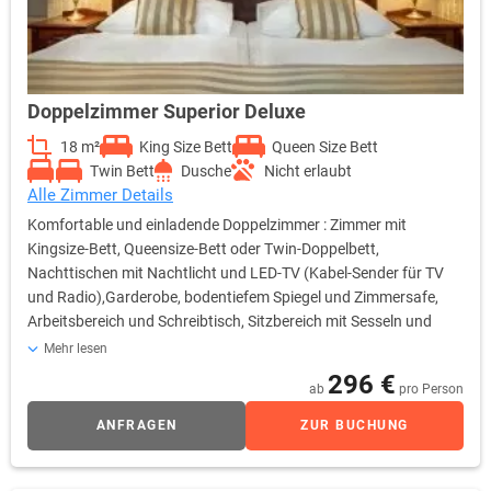
Doppelzimmer Superior Deluxe
18 m²
King Size Bett
Queen Size Bett
Twin Bett
Dusche
Nicht erlaubt
Alle Zimmer Details
Komfortable und einladende Doppelzimmer : Zimmer mit
Kingsize-Bett, Queensize-Bett oder Twin-Doppelbett,
Nachttischen mit Nachtlicht und LED-TV (Kabel-Sender für TV
und Radio),Garderobe, bodentiefem Spiegel und Zimmersafe,
Arbeitsbereich und Schreibtisch, Sitzbereich mit Sesseln und
Stühlen, Sofa, Wandspiegel, LED-TV (Kabel-Sender für TV und
Mehr lesen
Radio), Telefon, Kühlschrank mit Minibar, Tee- und
296 €
ab
pro Person
Kaffeezubereitungsmöglichkeiten, WLAN. En-suite-Badezimmer
mit Badewanne oder Dusche, WC, Bidet, zwei Waschbecken,
ANFRAGEN
ZUR BUCHUNG
beleuchtetem Kosmetikspiegel, Haartrockner, Handtüchern,
Bademantel, Frottee-Slippern und kostenlosen Pflegeprodukten.