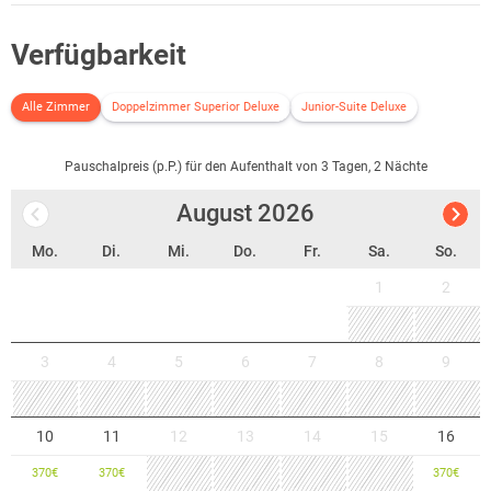
Ein lebendiges und luxuriöses Reiseziel mit dem Glanz vergangener
Zeiten und einem umfangreichen Sportangebot im Umland.
Verfügbarkeit
Alle Zimmer
Doppelzimmer Superior Deluxe
Junior-Suite Deluxe
Pauschalpreis (p.P.) für den Aufenthalt von 3 Tagen, 2 Nächte
August
2026
Mo.
Di.
Mi.
Do.
Fr.
Sa.
So.
1
2
3
4
5
6
7
8
9
10
11
12
13
14
15
16
370
€
370
€
370
€