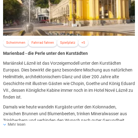
Wiener Art, einem leckeren Aperitif oder einem kleinen Absacker unter
den anderen Gästen zu verweilen und den Ausblick auf die Umgebung
zu genießen
Öffnungszeiten:
10:00 bis 18:00 Uhr
Schwimmen
Fahrrad fahren
Spielplatz
+5
Lobby Bar
Marienbad - die Perle unter den Kurstädten
Sie haben nach dem Essen Lust auf eine Partie Schach, ein
Kartenspiel oder andere Gesellschaftsspiele? Dann besuchen Sie die
Mariánské Láznē ist das Vorzeigemodell unter den Kurstädten
elegant-gemütliche Lobbybar, in der Sie neben einer Spiele-Auswahl
Europas. Dies bewirkt die ganz besondere Mischung aus natürlichen
eine umfangreiche Getränkekarte mit Cocktails sowie Kaffee- und
Heilmitteln, architektonischem Glanz und über 200 Jahre alte
Teespezialitäten finden. Bei einem leckeren Getränk finden Sie hier am
Geschichte mit illustren Gästen wie Chopin, Goethe und König Eduard
Nachmittag oder Abend schnell Anschluss an andere Hotelgäste.
VII., dessen Königliche Kabine immer noch in im Hotel Nové Láznē zu
finden ist.
Öffnungszeiten:
Damals wie heute wandeln Kurgäste unter den Kolonnaden,
11:00 bis 23:00 Uhr
zwischen Brunnen und Blumenbeeten, trinken Mineralwasser aus
Trinkbechern und verbinden den Wunsch nach guter Gesundheit
Mehr lesen
damit, Kontakte zu knüpfen und ein kulturelles Sommerprogramm zu
genießen.