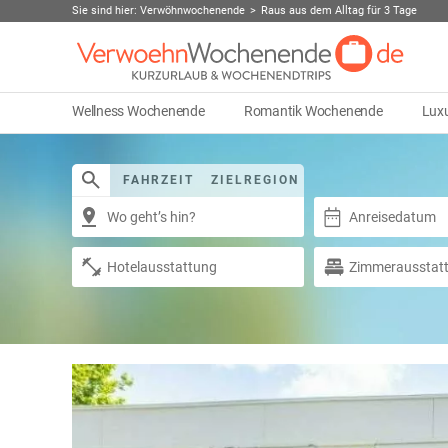
Sie sind hier:
Verwöhnwochenende
Raus aus dem Alltag für 3 Tage
Wellness Wochenende
Romantik Wochenende
Lux
FAHRZEIT
ZIELREGION