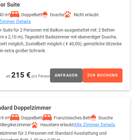
or Suite
40 m²
Doppelbett
Dusche
Nicht erlaubt
 Zimmer Details
r Suite für 2 Personen mit Balkon ausgestattet mit: 2 Betten
 m x 2,10 m), Tageslicht Badezimmer mit ebenerdiger Dusche,
ett möglich, Zustellbett möglich ( € 40,00), gemütliche Sitzecke
in extra großer Schrank.
215 €
ANFRAGEN
ZUR BUCHUNG
ab
pro Person
ndard Doppelzimmer
19 m²
Doppelbett
Französisches Bett
Dusche
Alle Zimmer Details
Allergikerzimmer
Haustiere erlaubt
lzimmer für 2 Personen mit Standard Ausstattung und