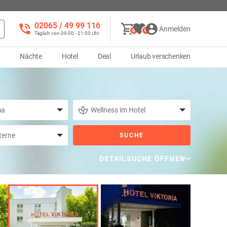
02065 / 49 ‌99 116
Anmelden
0
0
Täglich von 09:00 - 21:00 Uhr
d
Nächte
Hotel
Deal
Urlaub verschenken
SUCHE
DETAILSUCHE ÖFFNEN