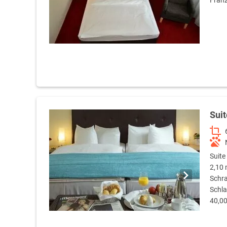
Franz
Suit
Suite
2,10 
Schra
Schla
40,00