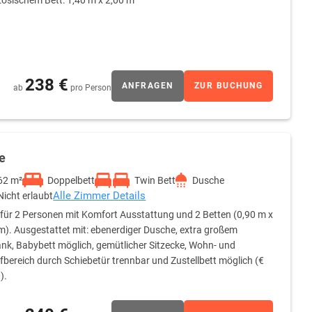
ösischem Bett: 1,40 m x 2,00 m
238 €
ANFRAGEN
ZUR BUCHUNG
ab
pro Person
e
62 m²
Doppelbett
Twin Bett
Dusche
Alle Zimmer Details
Nicht erlaubt
 für 2 Personen mit Komfort Ausstattung und 2 Betten (0,90 m x
m). Ausgestattet mit: ebenerdiger Dusche, extra großem
nk, Babybett möglich, gemütlicher Sitzecke, Wohn- und
fbereich durch Schiebetür trennbar und Zustellbett möglich (€
).