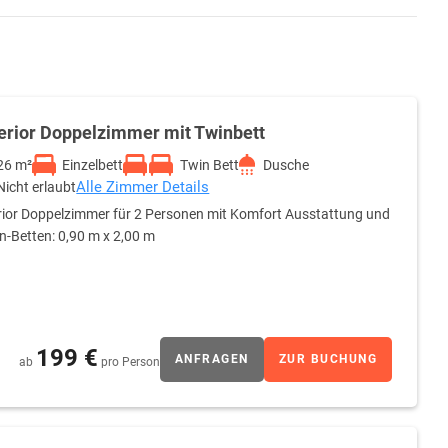
erior Doppelzimmer mit Twinbett
26 m²
Einzelbett
Twin Bett
Dusche
Alle Zimmer Details
Nicht erlaubt
ior Doppelzimmer für 2 Personen mit Komfort Ausstattung und
n-Betten: 0,90 m x 2,00 m
199 €
ANFRAGEN
ZUR BUCHUNG
ab
pro Person