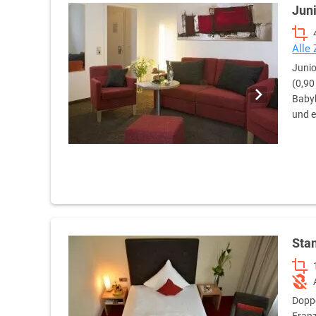
Juni
Alle
Junio
(0,90
Babyb
und e
Sta
Doppe