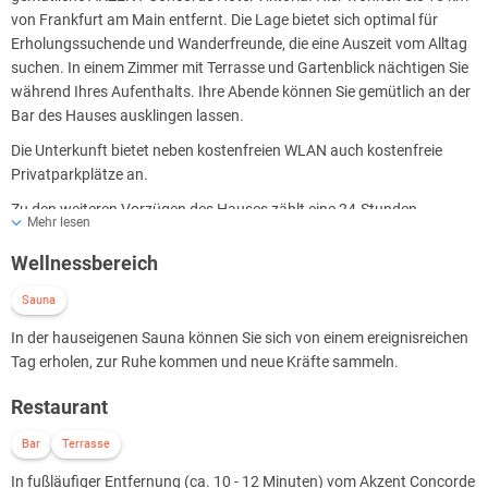
von Frankfurt am Main entfernt. Die Lage bietet sich optimal für
Erholungssuchende und Wanderfreunde, die eine Auszeit vom Alltag
suchen. In einem Zimmer mit Terrasse und Gartenblick nächtigen Sie
während Ihres Aufenthalts. Ihre Abende können Sie gemütlich an der
Bar des Hauses ausklingen lassen.
Die Unterkunft bietet neben kostenfreien WLAN auch kostenfreie
Privatparkplätze an.
Zu den weiteren Vorzügen des Hauses zählt eine 24-Stunden-
Mehr lesen
Rezeption. So werden Sie rund um die Uhr mit entsprechendem
Service betreut.
Wellnessbereich
Sauna
In der hauseigenen Sauna können Sie sich von einem ereignisreichen
Tag erholen, zur Ruhe kommen und neue Kräfte sammeln.
Restaurant
Bar
Terrasse
In fußläufiger Entfernung (ca. 10 - 12 Minuten) vom Akzent Concorde