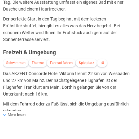
Tag. Die weitere Ausstattung umfasst ein eigenes Bad mit einer
Dusche und einem Haartrockner.
Der perfekte Start in den Tag beginnt mit dem leckeren
Frühstücksbuffet, hier gibt es alles was das Herz begehrt. Bei
schönem Wetter wird Ihnen Ihr Frühstück auch gern auf der
Sonnenterrasse serviert.
Freizeit & Umgebung
Schwimmen
Therme
Fahrrad fahren
Spielplatz
+8
Das AKZENT Concorde Hotel Viktoria trennt 22 km von Wiesbaden
und 27 km von Mainz. Der nächstgelegene Flughafen ist der
Flughafen Frankfurt am Main. Dorthin gelangen Sie von der
Unterkunft nach 16 km.
Mit dem Fahrrad oder zu Fuß lässt sich die Umgebung ausführlich
erkunden.
Mehr lesen
Fahrradtouren rund um Kronberg und den Taunus
In und um Kronberg kommen Wanderer und Fahrradbegeisterte voll
auf ihre Kosten! Ob einfache Strecken für die ganze Familie,