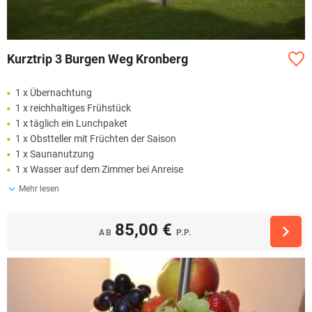
Kurztrip 3 Burgen Weg Kronberg
1 x Übernachtung
1 x reichhaltiges Frühstück
1 x täglich ein Lunchpaket
1 x Obstteller mit Früchten der Saison
1 x Saunanutzung
1 x Wasser auf dem Zimmer bei Anreise
Mehr lesen
85,00 €
AB
P.P.