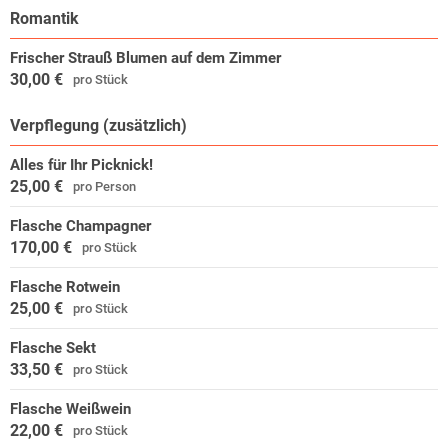
Gerne bietet das Hotel Ihnen und Ihrer Familie auf Anfrage ein Lunch-
Romantik
Paket an, damit Ihr Wandererlebnis den ganzen Tag überdauern
kann.
Frischer Strauß Blumen auf dem Zimmer
30,00 €
pro Stück
Verpflegung (zusätzlich)
Alles für Ihr Picknick!
25,00 €
pro Person
Flasche Champagner
170,00 €
pro Stück
Flasche Rotwein
25,00 €
pro Stück
Flasche Sekt
33,50 €
pro Stück
Flasche Weißwein
22,00 €
pro Stück