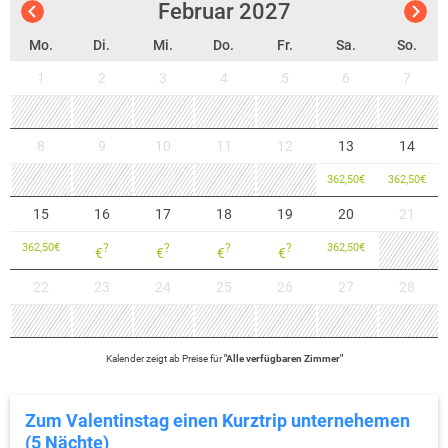
Februar
2027
Mo.
Di.
Mi.
Do.
Fr.
Sa.
So.
1
2
3
4
5
6
7
8
9
10
11
12
13
14
362,50
€
362,50
€
15
16
17
18
19
20
21
362,50
€
?
?
?
?
362,50
€
€
€
€
€
22
23
24
25
26
27
28
Kalender zeigt
ab
Preise für
"
Alle verfügbaren Zimmer
"
Zum Valentinstag einen Kurztrip unternehemen
(5 Nächte)