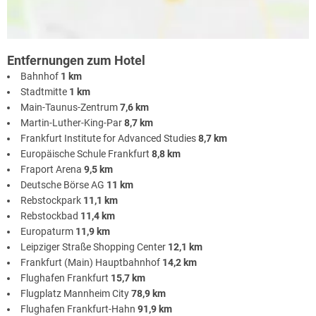
Entfernungen zum Hotel
Bahnhof
1 km
Stadtmitte
1 km
Main-Taunus-Zentrum
7,6 km
Martin-Luther-King-Par
8,7 km
Frankfurt Institute for Advanced Studies
8,7 km
Europäische Schule Frankfurt
8,8 km
Fraport Arena
9,5 km
Deutsche Börse AG
11 km
Rebstockpark
11,1 km
Rebstockbad
11,4 km
Europaturm
11,9 km
Leipziger Straße Shopping Center
12,1 km
Frankfurt (Main) Hauptbahnhof
14,2 km
Flughafen Frankfurt
15,7 km
Flugplatz Mannheim City
78,9 km
Flughafen Frankfurt-Hahn
91,9 km