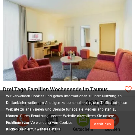
Drei Tage Familien Wochenende im Taunus
Wir
verwenden
Cookies
und
geben
Informationen
zu
Ihrer
Nutzung
an
362,50 €
Drittanbieter
weiter,
um
Anzeigen
zu
personalisieren,
den
Traffic
auf
diese
6 Tage, 5 Nächte
2 x Übernachtung
ab
p.P.
Website
zu
analysieren
und
Dienste
für
soziale
Medien
anbieten
zu
2 x reichhaltiges Frühstück
können.
Durch
Benutzung
unserer
Website
akzeptieren
Sie
unsere
1 x Wasser auf Ihrem Zimmer bei Anreise
Richtlinien
zur
Verwendung
von
Cookies.
1 x Infomaterial über Kronberg und Umgebung
Bestätigen
Anrufen
Anfragen
Gutschein
Buchen
Klicken Sie hier für weitere Details
1 x Parkplatz direkt am Hotel