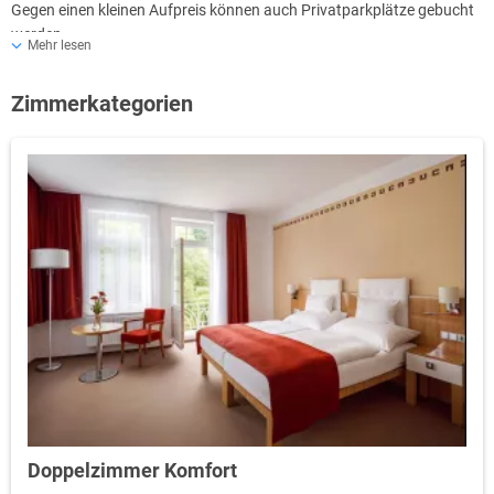
Gegen einen kleinen Aufpreis können auch Privatparkplätze gebucht
werden.
Mehr lesen
Morgens steht in der Unterkunft bereits ein vielfältiges
Frühstücksbuffet bereit, um den Tag unbeschwert und voller Kraft
Zimmerkategorien
starten zu können. Aktivurlauber können in und rund um Jáchymov
sportlich aktiv werden und zum Beispiel Skifahren oder Radfahren.
Eine Buchung für das Hotel ist bis spätestens zwei Tage vor Anreise
möglich.
Doppelzimmer Komfort