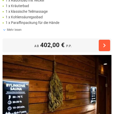
1 x Radonbad mit Wickel
1 x Kräuterbad
1 x klassische Teilmassage
1 x Kohlensäuregasbad
1 x Paraffinpackung für die Hände
Mehr lesen
402,00 €
AB
P.P.