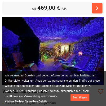
469,00 €
AB
P.P.
Wir
verwenden
Cookies
und
geben
Informationen
zu
Ihrer
Nutzung
an
Drittanbieter
weiter,
um
Anzeigen
zu
personalisieren,
den
Traffic
auf
diese
Website
zu
analysieren
und
Dienste
für
soziale
Medien
anbieten
zu
Vital Klassik (7 Nächte)
können.
Durch
Benutzung
unserer
Website
akzeptieren
Sie
unsere
Richtlinien
zur
Verwendung
von
Cookies.
Bestätigen
Klicken Sie hier für weitere Details
7 x Übernachtung mit Halbpension