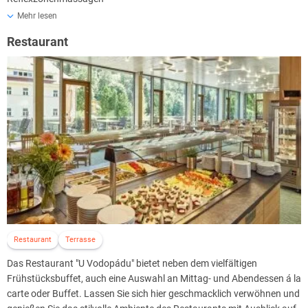
Akupunktur
Mehr lesen
Perlbäder (mit/ohne Zusatz)
Restaurant
Paraffinpackungen
Elektrotherapien
Oxygenotherapien
Radonbäder
Lasertherapie
Whirlbad
und vieles mehr
Wellness & Beauty:
Im Kurzentrum Agricola stehen folgende Einrichtungen zur
Verfügung:
Pool
Sauna
Salzgrotte
Restaurant
Terrasse
Fitnesscenter
Das Restaurant "U Vodopádu" bietet neben dem vielfältigen
Solarium
Frühstücksbuffet, auch eine Auswahl an Mittag- und Abendessen á la
und vieles mehr
carte oder Buffet. Lassen Sie sich hier geschmacklich verwöhnen und
Im Aquazentrum Agricola stehen folgende Einrichtungen zur