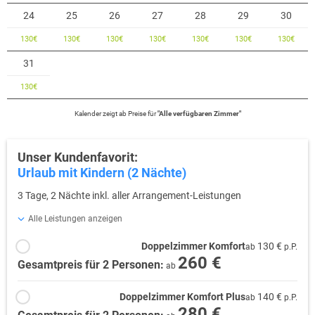
24
25
26
27
28
29
30
130
€
130
€
130
€
130
€
130
€
130
€
130
€
31
130
€
Kalender zeigt
ab
Preise für
"
Alle verfügbaren Zimmer
"
Unser Kundenfavorit:
Urlaub mit Kindern (2 Nächte)
3 Tage, 2 Nächte inkl. aller Arrangement-Leistungen
Alle Leistungen anzeigen
Doppelzimmer Komfort
130 €
ab
p.P.
260 €
Gesamtpreis für 2 Personen:
ab
Doppelzimmer Komfort Plus
140 €
ab
p.P.
280 €