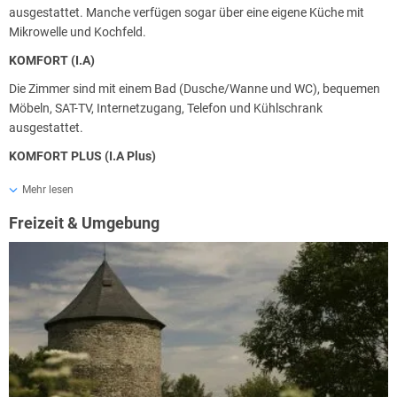
ausgestattet. Manche verfügen sogar über eine eigene Küche mit
Mikrowelle und Kochfeld.
KOMFORT (I.A)
Die Zimmer sind mit einem Bad (Dusche/Wanne und WC), bequemen
Möbeln, SAT-TV, Internetzugang, Telefon und Kühlschrank
ausgestattet.
KOMFORT PLUS (I.A Plus)
Doppelzimmer mit 28 bis 35 m² und ein Einzelzimmer mit 23 m². Diese
Mehr lesen
geräumigen Zimmer sind geschmackvoll mit hellen Möbeln (Bett,
Freizeit & Umgebung
Schrank und Schreibtisch), Telefon, SAT-TV, Internetzugang,
Kühlschrank und modernem Bad mit Dusche eingerichtet.
Harmonische Beige- und Pastelltöne sorgen für ein angenehmes
Ambiente und lassen Sie Ihren verdienten Urlaub genießen.
Appartements
Neu im Astoria sind auch acht schöne geräumige (42 m²) Zweibett-
Appartements mit Zustellbett-Option für zwei weitere Personen
entstanden. Die Suite verfügt über eine voll ausgestattete Küche mit
Kühlschrank, Herd und Wasserkocher.