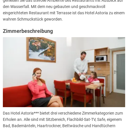
genießen Sie das stilvolle Ambiente des Restaurants mit Ausblick auf
Verfügung:
den Wasserfall. Mit dem neu gebauten und geschmackvoll
Schwimmbahnen bis zu 25 m Länge
eingerichteten Restaurant mit Terrasse ist das Hotel Astoria zu einem
Kinderbecken
wahren Schmuckstück geworden.
Rutschbahn
Zimmerbeschreibung
Massage-Whirlpool
Kneipp-Steg
Außenterrasse
finnische Sauna
Biosauna
und vieles mehr
Das Hotel Astoria*** bietet drei verschiedene Zimmerkategorien zum
Erholen an. Alle sind mit Sitzbereich, Flachbild-Sat-TV, Safe, eigenem
Bad, Bademänteln, Haartrockner, Bettwäsche und Handtüchern