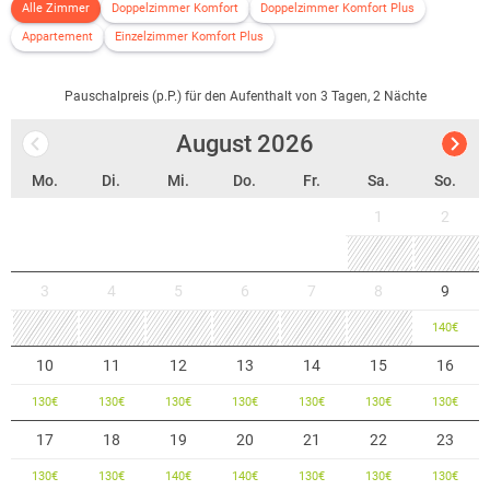
Alle Zimmer
Doppelzimmer Komfort
Doppelzimmer Komfort Plus
Appartement
Einzelzimmer Komfort Plus
Pauschalpreis (p.P.) für den Aufenthalt von 3 Tagen, 2 Nächte
August
2026
Mo.
Di.
Mi.
Do.
Fr.
Sa.
So.
1
2
3
4
5
6
7
8
9
140
€
10
11
12
13
14
15
16
130
€
130
€
130
€
130
€
130
€
130
€
130
€
17
18
19
20
21
22
23
130
€
130
€
140
€
140
€
130
€
130
€
130
€