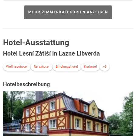
MEHR ZIMMERKATEGORIEN ANZEIGEN
Hotel-Ausstattung
Hotel Lesní Zátiší in Lazne Libverda
Wellnesshotel
Relaxhotel
Erholungshotel
Kurhotel
+3
Hotelbeschreibung