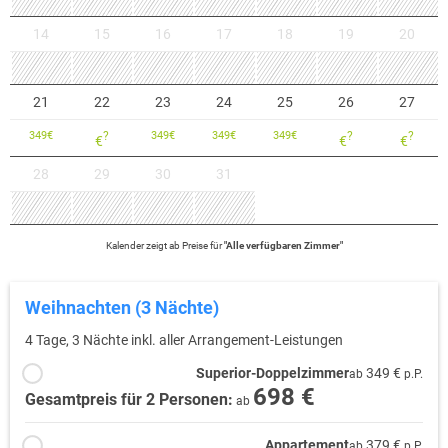
14
15
16
17
18
19
20
21
22
23
24
25
26
27
349
€
?
349
€
349
€
349
€
?
?
€
€
€
28
29
30
31
Kalender zeigt
ab
Preise für
"
Alle verfügbaren Zimmer
"
Weihnachten (3 Nächte)
4 Tage, 3 Nächte inkl. aller Arrangement-Leistungen
Superior-Doppelzimmer
349 €
ab
p.P.
698 €
Gesamtpreis für 2 Personen:
ab
Appartement
379 €
ab
p.P.