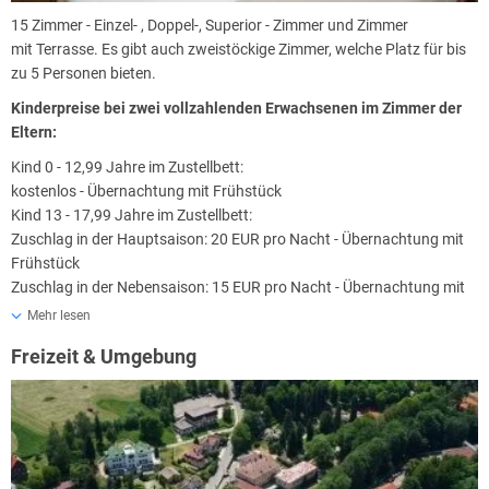
Kohlensäurebads sind: Montag - Freitag von 7.00 bis 15.30 Uhr.
15 Zimmer - Einzel- , Doppel-, Superior - Zimmer und Zimmer
mit Terrasse. Es gibt auch zweistöckige Zimmer, welche Platz für bis
Bitte reservieren Sie Ihre gewünschten Behandlungstermine
zu 5 Personen bieten.
rechtzeitig vor Anreise!
Kinderpreise bei zwei vollzahlenden Erwachsenen im Zimmer der
Eltern:
Kind 0 - 12,99 Jahre im Zustellbett:
kostenlos - Übernachtung mit Frühstück
Kind 13 - 17,99 Jahre im Zustellbett:
Zuschlag in der Hauptsaison: 20 EUR pro Nacht - Übernachtung mit
Frühstück
Zuschlag in der Nebensaison: 15 EUR pro Nacht - Übernachtung mit
Frühstück
Mehr lesen
Halbpension (Abendessen):
Freizeit & Umgebung
0 - 6,99 Jahre - kostenlos
7 - 12,99 Jahre - 5,0 EUR pro Tag
Ab 13,99 Jahre - 10,00 EUR pro Tag
Die Kurabgabe in Höhe von 30 CZK pro Person und Tag ist im Preis
nicht inbegriffen und die Abrechnung erfolgt am Tag der Abreise.