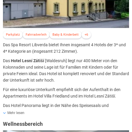
Parkplatz
Fahrradverleih
Baby & Kinderbett
+6
Das Spa Resort Libverda bietet Ihnen insgesamt 4 Hotels der 3* und
4* Kategorie an (insgesamt 212 Zimmer).
Das
Hotel Lesní Zátiší
[Waldesruh] liegt nur 400 Meter von den
Kolonnaden und seine Lage ist für Familien mit Kindern oder für
private Feiern ideal. Das Hotel ist komplett renoviert und der Standard
der Unterkunft ist sehr hoch.
Für eine luxuriöse Unterkunft empfiehlt sich der Aufenthalt in den
Appartments im Hotel Villa Friedland und im Hotel Lesní Zátiší.
Das Hotel Panorama liegt in der Nähe des Speisesaals und
Restaurants und des Kurparks.
Mehr lesen
Die Zentralrezeption für Ankünfte in das Spa Resort Libverda ist in
Wellnessbereich
dem Hotel Nový Dům. Hier findet der Check-In sowie der Check-out