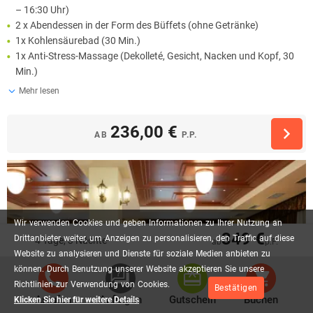
– 16:30 Uhr)
2 x Abendessen in der Form des Büffets (ohne Getränke)
1x Kohlensäurebad (30 Min.)
1x Anti-Stress-Massage (Dekolleté, Gesicht, Nacken und Kopf, 30
Min.)
Mehr lesen
236,00 €
AB
P.P.
Wir
verwenden
Cookies
und
geben
Informationen
zu
Ihrer
Nutzung
an
349 €
Drittanbieter
weiter,
um
Anzeigen
zu
personalisieren,
den
Traffic
auf
diese
4 Tage, 3 Nächte
ab
p.P.
Website
zu
analysieren
und
Dienste
für
soziale
Medien
anbieten
zu
können.
Durch
Benutzung
unserer
Website
akzeptieren
Sie
unsere
Richtlinien
zur
Verwendung
von
Cookies.
Bestätigen
Anrufen
Anfragen
Gutschein
Buchen
Klicken Sie hier für weitere Details