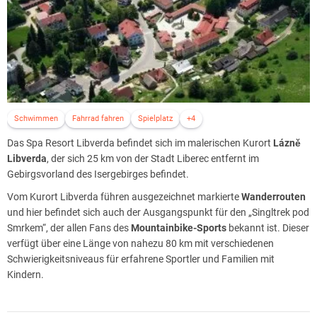
Schwimmen
Fahrrad fahren
Spielplatz
+4
Das Spa Resort Libverda befindet sich im malerischen Kurort
Lázně
Libverda
, der sich 25 km von der Stadt Liberec entfernt im
Gebirgsvorland des Isergebirges befindet.
Vom Kurort Libverda führen ausgezeichnet markierte
Wanderrouten
und hier befindet sich auch der Ausgangspunkt für den „Singltrek pod
Smrkem“, der allen Fans des
Mountainbike-Sports
bekannt ist. Dieser
verfügt über eine Länge von nahezu 80 km mit verschiedenen
Schwierigkeitsniveaus für erfahrene Sportler und Familien mit
Kindern.