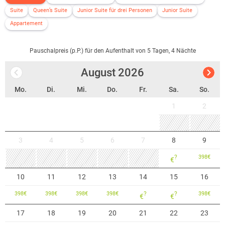
Suite
Queen’s Suite
Junior Suite für drei Personen
Junior Suite
Appartement
Pauschalpreis (p.P.) für den Aufenthalt von 5 Tagen, 4 Nächte
August
2026
Mo.
Di.
Mi.
Do.
Fr.
Sa.
So.
1
2
3
4
5
6
7
8
9
?
398
€
€
10
11
12
13
14
15
16
398
€
398
€
398
€
398
€
?
?
398
€
€
€
17
18
19
20
21
22
23