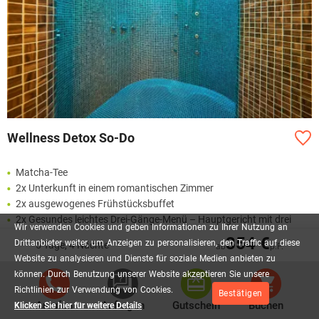
Wellness Detox So-Do
Matcha-Tee
2x Unterkunft in einem romantischen Zimmer
2x ausgewogenes Frühstücksbuffet
2x Gesundes leichtes Drei-Gänge-Menü – Hauptgericht mit drei
Wir
verwenden
Cookies
und
geben
Informationen
zu
Ihrer
Nutzung
an
Gerichten zur Auswahl (Möglichkeit zum Kauf eines Mittagessens
354 €
Drittanbieter
weiter,
um
Anzeigen
zu
personalisieren,
den
Traffic
auf
diese
5 Tage, 4 Nächte
ab
p.P.
„A’la carte“ im stilvollen „Laver’s Restaurant & Lounge“)
Website
zu
analysieren
und
Dienste
für
soziale
Medien
anbieten
zu
Unbegrenzter Zugang zum Hotel-Wellnessbereich (Whirlpool für 12
können.
Durch
Benutzung
unserer
Website
akzeptieren
Sie
unsere
Personen, heißes Entspannungsbecken, Eiskühlbecken, finnische
Richtlinien
zur
Verwendung
von
Cookies.
Bestätigen
Sauna, Dampfsauna, Kneipp-Pfad, Eisbrunnen, Erlebnisduschen
Anrufen
Anfragen
Gutschein
Buchen
Klicken Sie hier für weitere Details
mit Kühleimer, Ruheraum mit Lieges