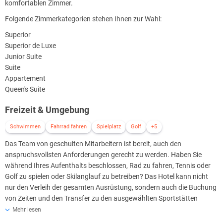
komfortablen Zimmer.
Folgende Zimmerkategorien stehen Ihnen zur Wahl:
Superior
Superior de Luxe
Junior Suite
Suite
Appartement
Queen's Suite
Freizeit & Umgebung
Schwimmen
Fahrrad fahren
Spielplatz
Golf
+5
Das Team von geschulten Mitarbeitern ist bereit, auch den
anspruchsvollsten Anforderungen gerecht zu werden. Haben Sie
während Ihres Aufenthalts beschlossen, Rad zu fahren, Tennis oder
Golf zu spielen oder Skilanglauf zu betreiben? Das Hotel kann nicht
nur den Verleih der gesamten Ausrüstung, sondern auch die Buchung
von Zeiten und den Transfer zu den ausgewählten Sportstätten
organisieren. Das Sportgerätelager (Golfschläger, Fahrrad, Skier)
Mehr lesen
steht Ihnen ebenfalls zur Verfügung. Nach einem aktiven Tag steht