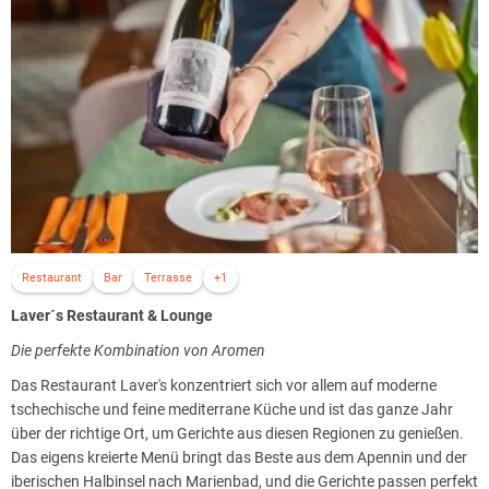
Warmes Entspannungsbecken für 8 Personen
Kaltes Abkühlungsbecken
Kneipp-Gang
Finnische Sauna
Dampfsauna
Erlebnisduschen
Separater Ruhebereich mit Liegestühlen
Das Therapeutenteam geht auf Ihre individuellen Bedürfnisse ein und
hilft Ihnen, sich zu entspannen und neu zu fühlen.
Machen Sie sich den Tag angenehm und gönnen Sie sich eine
Behandlung aus dem Angebot an Massagen und
Wellnessbehandlungen:
Restaurant
Bar
Terrasse
+1
9 verschiedene Arten von Massagen
Laver´s Restaurant & Lounge
Behandlung mit dem Ultraschallspatel
Die perfekte Kombination von Aromen
Chemisches Peeling des Gesichts
Paraffin-Handpackungen
Das Restaurant Laver's konzentriert sich vor allem auf moderne
Inhalation „Waldfrühling“
tschechische und feine mediterrane Küche und ist das ganze Jahr
über der richtige Ort, um Gerichte aus diesen Regionen zu genießen.
Das eigens kreierte Menü bringt das Beste aus dem Apennin und der
iberischen Halbinsel nach Marienbad, und die Gerichte passen perfekt