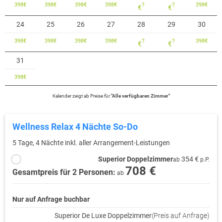
398
€
398
€
398
€
398
€
?
?
398
€
€
€
24
25
26
27
28
29
30
398
€
398
€
398
€
398
€
?
?
398
€
€
€
31
398
€
Kalender zeigt
ab
Preise für
"
Alle verfügbaren Zimmer
"
Wellness Relax 4 Nächte So-Do
5 Tage, 4 Nächte inkl. aller Arrangement-Leistungen
Superior Doppelzimmer
354 €
ab
p.P.
708 €
Gesamtpreis für 2 Personen:
ab
Nur auf Anfrage buchbar
Superior De Luxe Doppelzimmer
(Preis auf Anfrage)