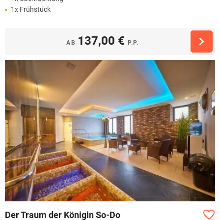
1x Frühstück
137,00 €
AB
P.P.
Der Traum der Königin So-Do