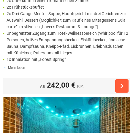
2x Unterkunft in einem romantischen Zimmer
2x Frühstücksbuffet
2x Drei-Gänge-Menü – Suppe, Hauptgericht mit drei Gerichten zur
Auswahl, Dessert (Möglichkeit zum Kauf eines Mittagessens „A’la
carte“ im stilvollen „Laver’s Restaurant & Lounge“)
Unbegrenzter Zugang zum Hotel-Wellnessbereich (Whirlpool für 12
Personen, heißes Entspannungsbecken, Eiskühlbecken, finnische
Sauna, Dampfsauna, Kneipp-Pfad, Eisbrunnen, Erlebnisduschen
mit Kühleimer, Ruheraum mit Lieges
1x Inhalation mit „Forest Spring“
Mehr lesen
242,00 €
AB
P.P.