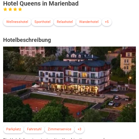
Hotel Queens in Marienbad
Wellnesshotel
Sporthotel
Relaxhotel
Wanderhotel
+5
Hotelbeschreibung
Parkplatz
Fahrstuhl
Zimmerservice
+3