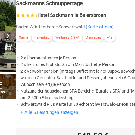
Sackmanns Schnuppertage
Hotel Sackmann in Baiersbronn
Baden-Württemberg
Schwarzwald
(Karte öffnen)
Sauna
Hallenbad
Wellness & SPA
Massagen
+12
2 x Übernachtungen je Person
2 x herrliches Frühstück vom Marktbuffet je Person
2 x Verwöhnpension (mittags Buffet mit feiner Suppe, abwec
warmen Gerichten, Salatbuffet und Dessert, abends ein 6-G
Wunsch serviert) je Person
Nutzung der hauseigenen SPA Bereiche "Burgfels SPA" und "M
tos
auf 2.500m² Inklusivleistung
Schwarzwald Plus Karte für 80 echte Schwarzwald-Erlebnisse 
Zugang zur Sackmann HotelAPP für Ausflugstipps und Infos 
+ Alle 6 Leistungen anzeigen
Aufenthalt Inklusivleistung