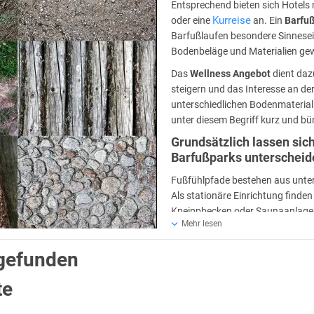
Entsprechend bieten sich Hotels 
Kurreise
oder eine
an. Ein
Barfu
Barfußlaufen besondere Sinnesei
Bodenbeläge und Materialien g
Das
Wellness Angebot
dient daz
steigern und das Interesse an d
unterschiedlichen Bodenmateria
unter diesem Begriff kurz und 
Grundsätzlich lassen si
Barfußparks unterscheid
Fußfühlpfade bestehen aus unters
Als stationäre Einrichtung finde
Kneippbecken oder Saunaanlagen 
Mehr lesen
Wegabschnitte sind mit unterschie
 gefunden
rfußwanderwege, von durchschnittlich 1 bis 5 km Länge, die sich durch 
ommt es nicht an – der Genuss steht im Vordergrund. Barfußparks liege
te
n aus unterschiedlichen Materialien, Erlebnisstationen, Wahrnehmungss