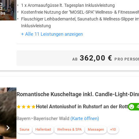
1 x Aromaaufgüsse lt. Tagesplan Inklusivleistung
Kostenfreie Nutzung der "MOSEL-SPA" Wellness- & Fitnesswelt
tos
Flauschiger Leihbademantel, Saunatuch & Wellness-Slipper i
Inklusivleistung
+ Alle 11 Leistungen anzeigen
362,00 €
AB
PRO PERSO
Romantische Kuscheltage inkl. Candle-Light-Din
4
Hotel Antoniushof in Ruhstorf an der Rott
Bayern
Bayerischer Wald
(Karte öffnen)
Sauna
Hallenbad
Wellness & SPA
Massagen
+10