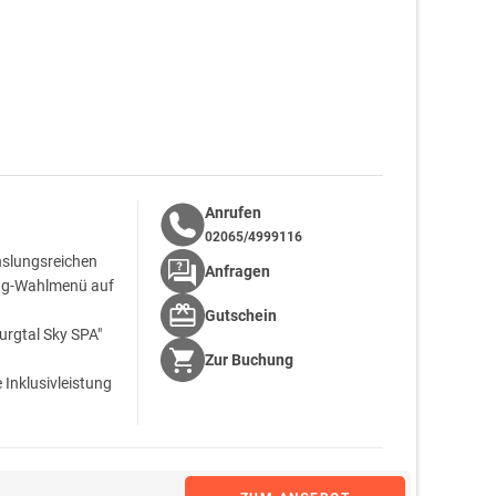
Anrufen
02065/4999116
hslungsreichen
Anfragen
ang-Wahlmenü auf
Gutschein
urgtal Sky SPA"
Zur
Buchung
Inklusivleistung
rund um Ihren