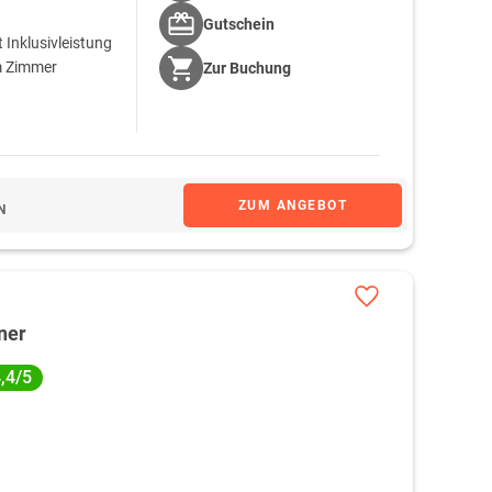
Gutschein
 Inklusivleistung
m Zimmer
Zur
Buchung
ZUM ANGEBOT
N
ner
,4/5