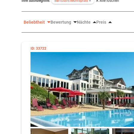
Ihre Suchbegriffe:
Barfuss-Erlebnispfad
Alle löschen
Beliebtheit
Bewertung
Nächte
Preis
ID: 33722