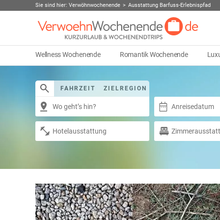
Sie sind hier:
Verwöhnwochenende
Ausstattung Barfuss-Erlebnispfad
Wellness Wochenende
Romantik Wochenende
Lux
FAHRZEIT
ZIELREGION