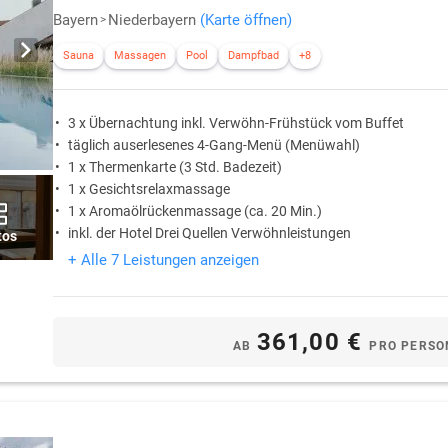
Bayern
Niederbayern
(Karte öffnen)
Sauna
Massagen
Pool
Dampfbad
+8
3 x Übernachtung inkl. Verwöhn-Frühstück vom Buffet
täglich auserlesenes 4-Gang-Menü (Menüwahl)
1 x Thermenkarte (3 Std. Badezeit)
1 x Gesichtsrelaxmassage
1 x Aromaölrückenmassage (ca. 20 Min.)
inkl. der Hotel Drei Quellen Verwöhnleistungen
tos
+ Alle 7 Leistungen anzeigen
361,00 €
AB
PRO PERSO