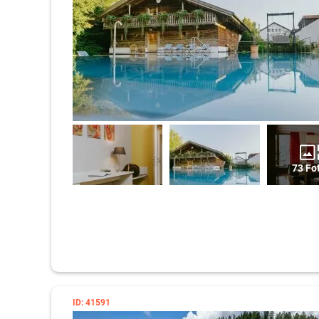
73 Fo
ID: 41591