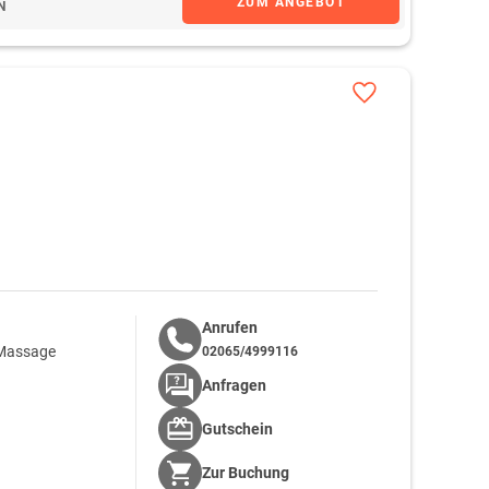
ZUM ANGEBOT
N
Anrufen
-Massage
02065/4999116
Anfragen
Gutschein
Zur
Buchung