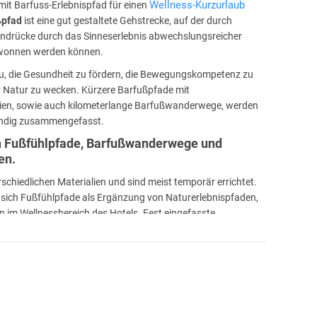
Wellness-Kurzurlaub
mit Barfuss-Erlebnispfad für einen
ßpfad
ist eine gut gestaltete Gehstrecke, auf der durch
ndrücke durch das Sinneserlebnis abwechslungsreicher
ewonnen werden können.
u, die Gesundheit zu fördern, die Bewegungskompetenz zu
er Natur zu wecken. Kürzere Barfußpfade mit
lien, sowie auch kilometerlange Barfußwanderwege, werden
bündig zusammengefasst.
ch Fußfühlpfade, Barfußwanderwege und
en.
chiedlichen Materialien und sind meist temporär errichtet.
n sich Fußfühlpfade als Ergänzung von Naturerlebnispfaden,
im Wellnessbereich des Hotels. Fest eingefasste
dlichen Materialien gestaltet, die Barfußstrecken sind in der
eine geeignete Wegbeschaffenheit zum Barfuß gehen
n dagegen in einem größeren Gebiet mit
tationen und Kneipp-Möglichkeiten.