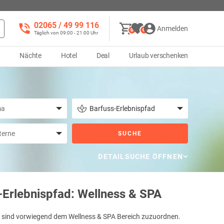
02065 / 49 ‌99 116
Anmelden
0
0
Täglich von 09:00 - 21:00 Uhr
d
Nächte
Hotel
Deal
Urlaub verschenken
SUCHE
DETAILSUCHE ÖFFNEN
-Erlebnispfad: Wellness & SPA
d
sind vorwiegend dem Wellness & SPA Bereich zuzuordnen.