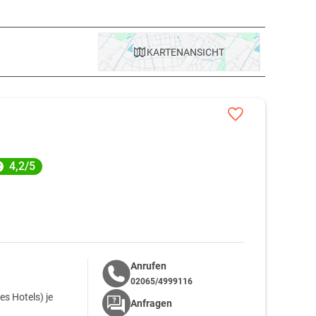
KARTE
NANSICHT
4,2/5
Anrufen
02065/4999116
s Hotels) je
Anfragen