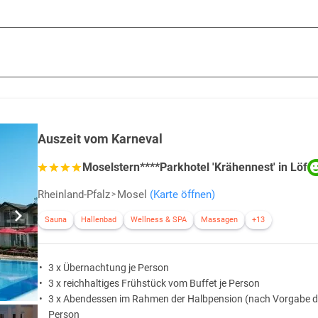
Auszeit vom Karneval
Moselstern****Parkhotel 'Krähennest' in Löf
Rheinland-Pfalz
Mosel
(Karte öffnen)
Sauna
Hallenbad
Wellness & SPA
Massagen
+13
3 x Übernachtung je Person
3 x reichhaltiges Frühstück vom Buffet je Person
3 x Abendessen im Rahmen der Halbpension (nach Vorgabe de
Person