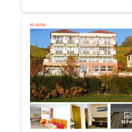
ID: 43726
32 Fo