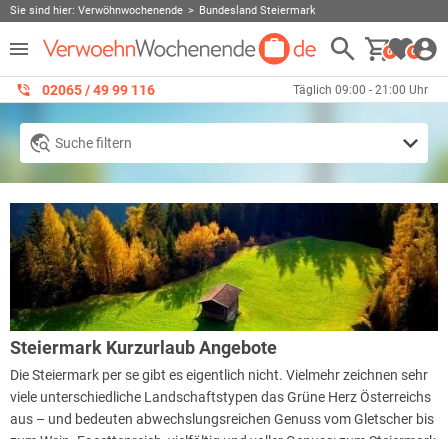
Sie sind hier:
Verwöhnwochenende
Bundesland Steiermark
0
0
02065 / 49 ‌99 116
Täglich 09:00 - 21:00 Uhr
Suche filtern
Steiermark Kurzurlaub Angebote
Die Steiermark per se gibt es eigentlich nicht. Vielmehr zeichnen sehr
viele unterschiedliche Landschaftstypen das Grüne Herz Österreichs
aus – und bedeuten abwechslungsreichen Genuss vom Gletscher bis
zum Wein. Facettenreich, vielfältig und voller Genuss: zum Steiermark