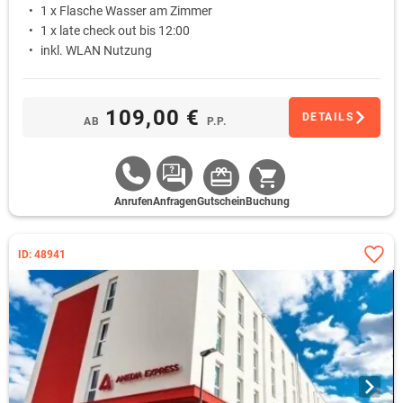
1 x Flasche Wasser am Zimmer
1 x late check out bis 12:00
inkl. WLAN Nutzung
109,00 €
DETAILS
AB
P.P.
Anrufen
Anfragen
Gutschein
Buchung
ID: 48941