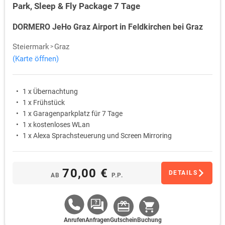
Park, Sleep & Fly Package 7 Tage
DORMERO JeHo Graz Airport in Feldkirchen bei Graz
Steiermark
Graz
(Karte öffnen)
1 x Übernachtung
1 x Frühstück
1 x Garagenparkplatz für 7 Tage
1 x kostenloses WLan
1 x Alexa Sprachsteuerung und Screen Mirroring
70,00 €
DETAILS
AB
P.P.
Anrufen
Anfragen
Gutschein
Buchung