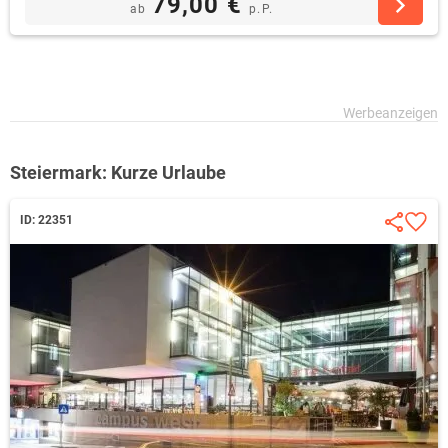
79,00 €
ab
p.P.
Steiermark: Kurze Urlaube
ID: 22351