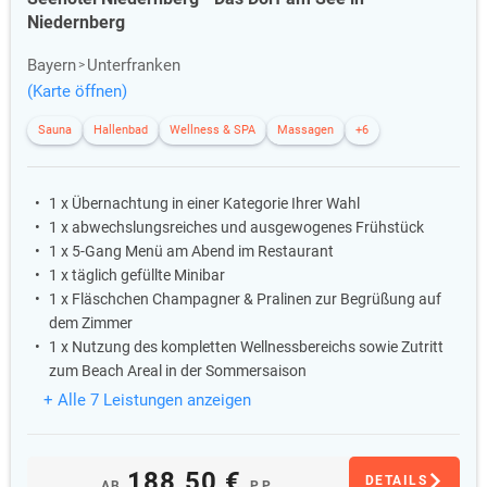
Niedernberg
Bayern
Unterfranken
(Karte öffnen)
Sauna
Hallenbad
Wellness & SPA
Massagen
+6
1 x Übernachtung in einer Kategorie Ihrer Wahl
1 x abwechslungsreiches und ausgewogenes Frühstück
1 x 5-Gang Menü am Abend im Restaurant
1 x täglich gefüllte Minibar
1 x Fläschchen Champagner & Pralinen zur Begrüßung auf
dem Zimmer
1 x Nutzung des kompletten Wellnessbereichs sowie Zutritt
zum Beach Areal in der Sommersaison
+ Alle 7 Leistungen anzeigen
188,50 €
DETAILS
AB
P.P.