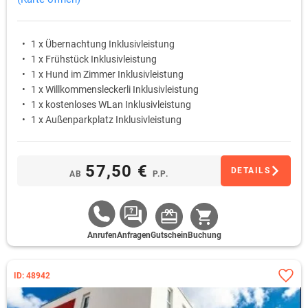
1 x Übernachtung Inklusivleistung
1 x Frühstück Inklusivleistung
1 x Hund im Zimmer Inklusivleistung
1 x Willkommensleckerli Inklusivleistung
1 x kostenloses WLan Inklusivleistung
1 x Außenparkplatz Inklusivleistung
57,50 €
DETAILS
AB
P.P.
Anrufen
Anfragen
Gutschein
Buchung
ID: 48942