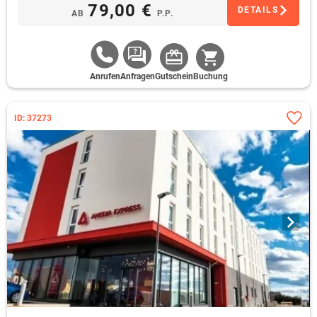
79,00 €
DETAILS
AB
P.P.
Anrufen
Anfragen
Gutschein
Buchung
ID: 37273