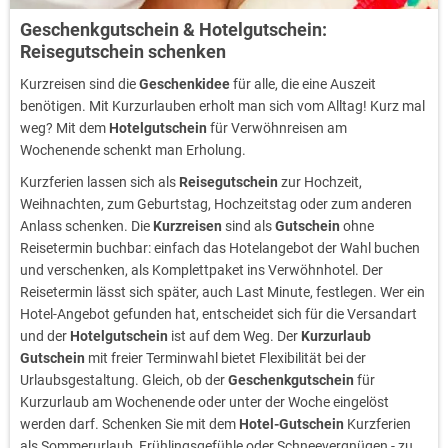
Geschenkgutschein & Hotelgutschein:
Reisegutschein schenken
Kurzreisen sind die
Geschenkidee
für alle, die eine Auszeit
benötigen. Mit Kurzurlauben erholt man sich vom Alltag! Kurz mal
weg? Mit dem
Hotelgutschein
für Verwöhnreisen am
Wochenende schenkt man Erholung.
Kurzferien lassen sich als
Reisegutschein
zur Hochzeit,
Weihnachten, zum Geburtstag, Hochzeitstag oder zum anderen
Anlass schenken. Die
Kurzreisen
sind als
Gutschein
ohne
Reisetermin buchbar: einfach das Hotelangebot der Wahl buchen
und verschenken, als Komplettpaket ins Verwöhnhotel. Der
Reisetermin lässt sich später, auch Last Minute, festlegen. Wer ein
Hotel-Angebot gefunden hat, entscheidet sich für die Versandart
und der
Hotelgutschein
ist auf dem Weg. Der
Kurzurlaub
Gutschein
mit freier Terminwahl bietet Flexibilität bei der
Urlaubsgestaltung. Gleich, ob der
Geschenkgutschein
für
Kurzurlaub am Wochenende oder unter der Woche eingelöst
werden darf. Schenken Sie mit dem
Hotel-Gutschein
Kurzferien
als Sommerurlaub, Frühlingsgefühle oder Schneevergnügen - zu