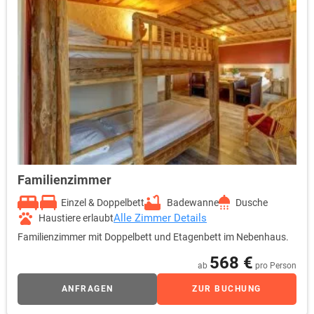
Familienzimmer
Einzel & Doppelbett
Badewanne
Dusche
Alle Zimmer Details
Haustiere erlaubt
Familienzimmer mit Doppelbett und Etagenbett im Nebenhaus.
568 €
ab
pro Person
ANFRAGEN
ZUR BUCHUNG