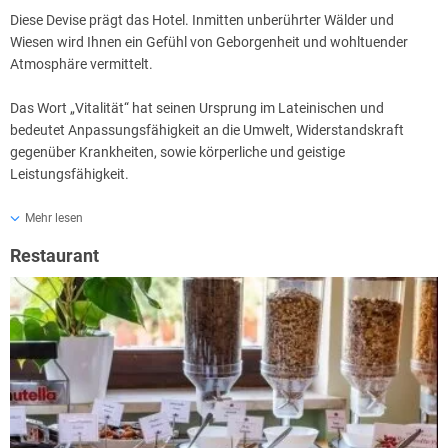
Diese Devise prägt das Hotel. Inmitten unberührter Wälder und
Wiesen wird Ihnen ein Gefühl von Geborgenheit und wohltuender
Atmosphäre vermittelt.
Das Wort „Vitalität“ hat seinen Ursprung im Lateinischen und
bedeutet Anpassungsfähigkeit an die Umwelt, Widerstandskraft
gegenüber Krankheiten, sowie körperliche und geistige
Leistungsfähigkeit.
Im neuen Wellnessbereich wird modernste Ausrüstung und
Mehr lesen
angenehm entspannende Umgebung zu einem perfekt abgerundeten
Restaurant
Wohlfühlpaket verbunden, das direkt auf Ihre speziellen Wünsche
abgestimmt wird.
Zu jeder Jahreszeit, bei jeder Temperatur, bei jedem Wetter:
Wohlfühlen und Genießen, dem Alltagsstress entkommen.