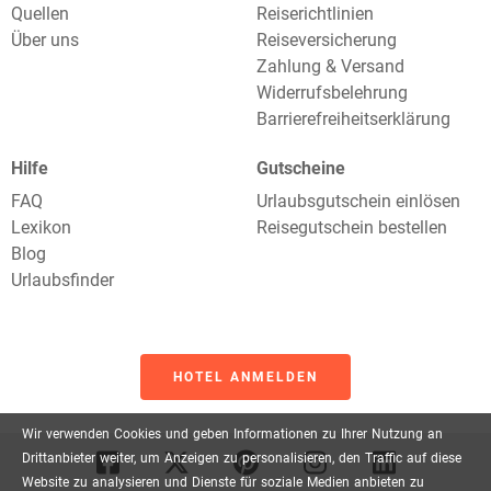
Quellen
Reiserichtlinien
Über uns
Reiseversicherung
Zahlung & Versand
Widerrufsbelehrung
Barrierefreiheitserklärung
Hilfe
Gutscheine
FAQ
Urlaubsgutschein einlösen
Lexikon
Reisegutschein bestellen
Blog
Urlaubsfinder
HOTEL ANMELDEN
Wir
verwenden
Cookies
und
geben
Informationen
zu
Ihrer
Nutzung
an
Drittanbieter
weiter,
um
Anzeigen
zu
personalisieren,
den
Traffic
auf
diese
Website
zu
analysieren
und
Dienste
für
soziale
Medien
anbieten
zu