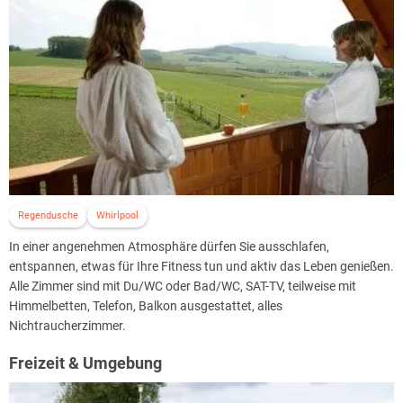
Mittagsbuffet mit frischen Salaten, Tagessuppe & kleinen leckeren
Gerichten
Abendessen mit Hauptgang-Auswahl vom Buffet
von 15.00 bis 17.00 Uhr hausgemachte Kuchen & Torten
von 10.00-21.30 Uhr alkoholfreie Getränke im Restaurant und
Barbereich (Fruchtsäfte, Schorlen, Tee, Kaffee uvm.)
von 12.00 – 14.00 Uhr & 18.00 bis 21.30 Uhr regionale Biere, Weiß- &
Rotwein
Regendusche
Whirlpool
In einer angenehmen Atmosphäre dürfen Sie ausschlafen,
entspannen, etwas für Ihre Fitness tun und aktiv das Leben genießen.
Alle Zimmer sind mit Du/WC oder Bad/WC, SAT-TV, teilweise mit
Himmelbetten, Telefon, Balkon ausgestattet, alles
Nichtraucherzimmer.
Freizeit & Umgebung