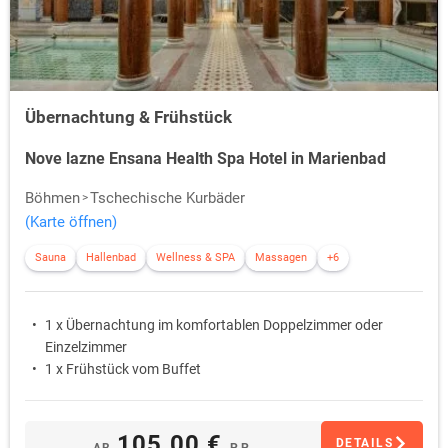
Übernachtung & Frühstück
Nove lazne Ensana Health Spa Hotel in Marienbad
Böhmen
Tschechische Kurbäder
(Karte öffnen)
Sauna
Hallenbad
Wellness & SPA
Massagen
+6
1 x Übernachtung im komfortablen Doppelzimmer oder
Einzelzimmer
1 x Frühstück vom Buffet
105,00 €
DETAILS
AB
P.P.