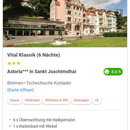
Vital Klassik (6 Nächte)
Astoria*** in Sankt Joachimsthal
4,3/5
Böhmen
Tschechische Kurbäder
(Karte öffnen)
Sauna
Hallenbad
Wellness & SPA
Massagen
+6
6 x Übernachtung mit Halbpension
1 x Radonbad mit Wickel