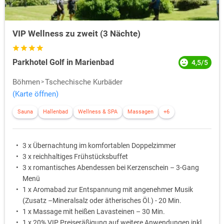
VIP Wellness zu zweit (3 Nächte)
Parkhotel Golf in Marienbad
4,5/5
Böhmen
Tschechische Kurbäder
(Karte öffnen)
Sauna
Hallenbad
Wellness & SPA
Massagen
+6
3 x Übernachtung im komfortablen Doppelzimmer
3 x reichhaltiges Frühstücksbuffet
3 x romantisches Abendessen bei Kerzenschein – 3-Gang
Menü
1 x Aromabad zur Entspannung mit angenehmer Musik
(Zusatz –Mineralsalz oder ätherisches Öl.) - 20 Min.
1 x Massage mit heißen Lavasteinen – 30 Min.
1 x 20% VIP Preiseräßigung auf weitere Anwendungen inkl.