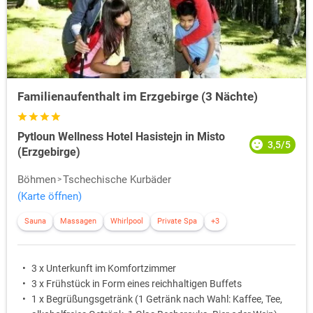
Familienaufenthalt im Erzgebirge (3 Nächte)
Pytloun Wellness Hotel Hasistejn in Misto
3,5/5
(Erzgebirge)
Böhmen
Tschechische Kurbäder
(Karte öffnen)
Sauna
Massagen
Whirlpool
Private Spa
+3
3 x Unterkunft im Komfortzimmer
3 x Frühstück in Form eines reichhaltigen Buffets
1 x Begrüßungsgetränk (1 Getränk nach Wahl: Kaffee, Tee,