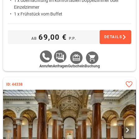
1 x Übernachtung im komfortablen Doppelzimmer oder
Einzelzimmer
1 x Frühstück vom Buffet
69,00 €
DETAILS
AB
P.P.
Anrufen
Anfragen
Gutschein
Buchung
ID: 44338