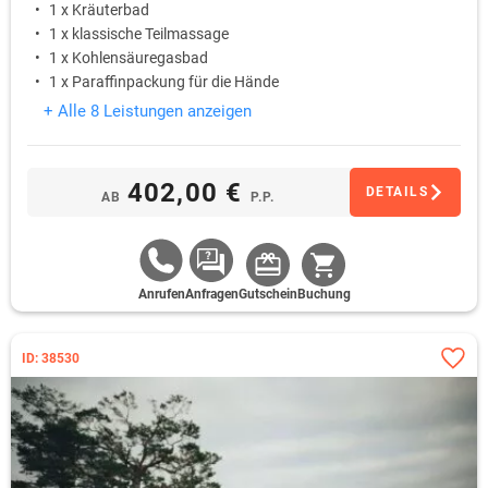
1 x Kräuterbad
1 x klassische Teilmassage
1 x Kohlensäuregasbad
1 x Paraffinpackung für die Hände
+ Alle 8 Leistungen anzeigen
402,00 €
DETAILS
AB
P.P.
Anrufen
Anfragen
Gutschein
Buchung
ID: 38530