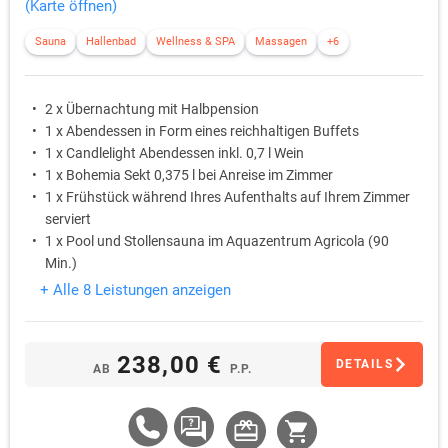
(Karte öffnen)
Sauna
Hallenbad
Wellness & SPA
Massagen
+6
2 x Übernachtung mit Halbpension
1 x Abendessen in Form eines reichhaltigen Buffets
1 x Candlelight Abendessen inkl. 0,7 l Wein
1 x Bohemia Sekt 0,375 l bei Anreise im Zimmer
1 x Frühstück während Ihres Aufenthalts auf Ihrem Zimmer
serviert
1 x Pool und Stollensauna im Aquazentrum Agricola (90
Min.)
+ Alle 8 Leistungen anzeigen
238,00 €
DETAILS
AB
P.P.