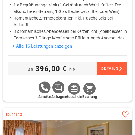
1 x Begrüßungsgetränk (1 Getränk nach Wahl: Kaffee, Tee,
alkoholfreies Getränk, 1 Glas Becherovka, Bier oder Wein)
Romantische Zimmerdekoration inkl. Flasche Sekt bei
Ankunft
3 x romantisches Abendessen bei Kerzenlicht (Abendessen in
Form eines 3-Gänge-Menüs oder Büffets, nach Angebot des
Chefkochs) inkl. Flasche Hauswein (eine Flasche pro Paar)
+ Alle 16 Leistungen anzeigen
1 x Thailändische Öl-Massage (60 Min.)
396,00 €
DETAILS
AB
P.P.
Anrufen
Anfragen
Gutschein
Buchung
ID: 44312