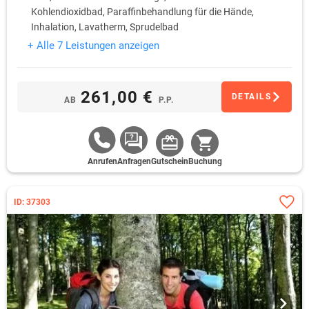
Kohlendioxidbad, Paraffinbehandlung für die Hände,
Inhalation, Lavatherm, Sprudelbad
Eintritt ins Schwimmbad mit Whirlpool und Sauna
+ Alle 7 Leistungen anzeigen
261,00 €
DETAILS
AB
P.P.
Anrufen
Anfragen
Gutschein
Buchung
ID: 37303