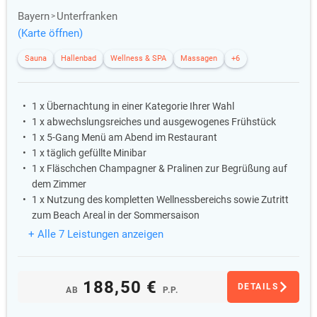
Bayern
Unterfranken
(Karte öffnen)
Sauna
Hallenbad
Wellness & SPA
Massagen
+6
1 x Übernachtung in einer Kategorie Ihrer Wahl
1 x abwechslungsreiches und ausgewogenes Frühstück
1 x 5-Gang Menü am Abend im Restaurant
1 x täglich gefüllte Minibar
1 x Fläschchen Champagner & Pralinen zur Begrüßung auf
dem Zimmer
1 x Nutzung des kompletten Wellnessbereichs sowie Zutritt
zum Beach Areal in der Sommersaison
+ Alle 7 Leistungen anzeigen
188,50 €
DETAILS
AB
P.P.