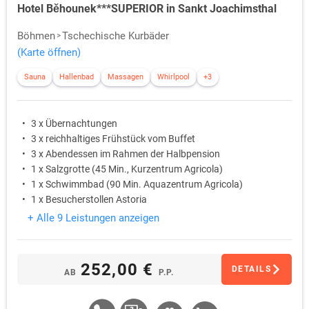
Hotel Běhounek***SUPERIOR in Sankt Joachimsthal
Böhmen
Tschechische Kurbäder
(Karte öffnen)
Sauna
Hallenbad
Massagen
Whirlpool
+3
3 x Übernachtungen
3 x reichhaltiges Frühstück vom Buffet
3 x Abendessen im Rahmen der Halbpension
1 x Salzgrotte (45 Min., Kurzentrum Agricola)
1 x Schwimmbad (90 Min. Aquazentrum Agricola)
1 x Besucherstollen Astoria
+ Alle 9 Leistungen anzeigen
252,00 €
DETAILS
AB
P.P.