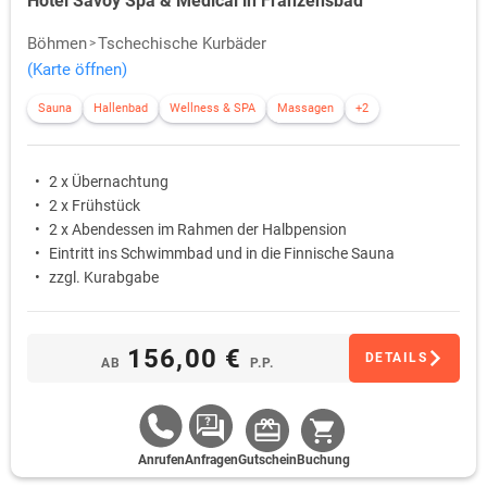
Hotel Savoy Spa & Medical in Franzensbad
Böhmen
Tschechische Kurbäder
(Karte öffnen)
Sauna
Hallenbad
Wellness & SPA
Massagen
+2
2 x Übernachtung
2 x Frühstück
2 x Abendessen im Rahmen der Halbpension
Eintritt ins Schwimmbad und in die Finnische Sauna
zzgl. Kurabgabe
156,00 €
DETAILS
AB
P.P.
Anrufen
Anfragen
Gutschein
Buchung