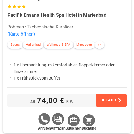
Pacifik Ensana Health Spa Hotel in Marienbad
Böhmen
Tschechische Kurbäder
(Karte öffnen)
Sauna
Hallenbad
Wellness & SPA
Massagen
+4
1 x Übernachtung im komfortablen Doppelzimmer oder
Einzelzimmer
1 x Frühstück vom Buffet
74,00 €
DETAILS
AB
P.P.
Anrufen
Anfragen
Gutschein
Buchung