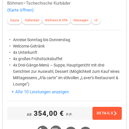
Böhmen
Tschechische Kurbäder
(Karte öffnen)
Sauna
Hallenbad
Wellness & SPA
Massagen
+5
Anreise Sonntag bis Donnerstag
Welcome-Getränk
4x Unterkunft
4x großes Frühstücksbuffet
4x Drei-Gänge-Menü – Suppe, Hauptgericht mit drei
Gerichten zur Auswahl, Dessert (Möglichkeit zum Kauf eines
Mittagessens „A’la carte“ im stilvollen „Laver’s Restaurant &
Lounge“)
Unbegrenzter Zugang zum Hotel-Wellnessbereich (Whirlpool
+ Alle 10 Leistungen anzeigen
für 12 Personen, heißes Entspannungsbecken,
Eiskühlbecken, finnische Sauna, Dampfsauna, Kneipp-Pfad,
Eisbrunnen, Erlebnisduschen mit Kühleimer, Ruheraum
354,00 €
DETAILS
AB
P.P.