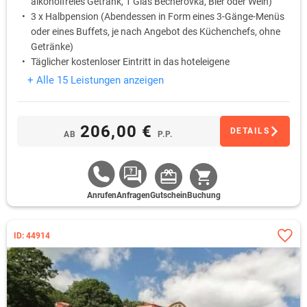
alkoholfreies Getränk, 1 Glas Becherovka, Bier oder Wein)
3 x Halbpension (Abendessen in Form eines 3-Gänge-Menüs
oder eines Buffets, je nach Angebot des Küchenchefs, ohne
Getränke)
Täglicher kostenloser Eintritt in das hoteleigene
Wellnesscenter von 08:00 bis 19:00 (Pool, finnische Sauna,
+ Alle 15 Leistungen anzeigen
Infrasauna, Whirlpool)
1 x Familieneintrittskarte in den Zoo Chomutov (ca 13 Km
vom Hotel entfernt)
206,00 €
DETAILS
AB
P.P.
Anrufen
Anfragen
Gutschein
Buchung
ID: 44914