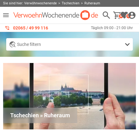
Sie sind hier:
Verwöhnwochenende
Tschechien
Ruheraum
0
0
02065 / 49 ‌99 116
Täglich 09:00 - 21:00 Uhr
Suche filtern
Tschechien » Ruheraum