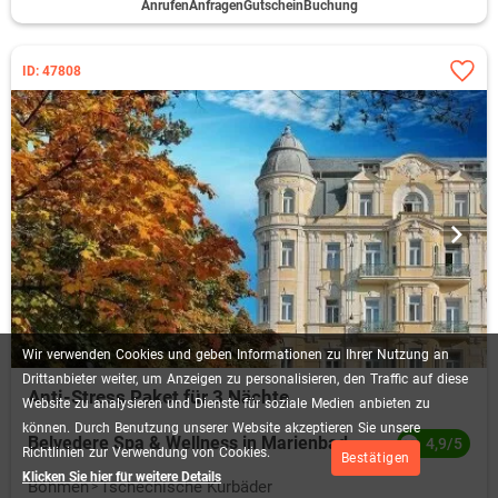
Anrufen
Anfragen
Gutschein
Buchung
ID: 47808
Wir
verwenden
Cookies
und
geben
Informationen
zu
Ihrer
Nutzung
an
Drittanbieter
weiter,
um
Anzeigen
zu
personalisieren,
den
Traffic
auf
diese
Anti-Stress Paket für 3 Nächte
Website
zu
analysieren
und
Dienste
für
soziale
Medien
anbieten
zu
können.
Durch
Benutzung
unserer
Website
akzeptieren
Sie
unsere
Belvedere Spa & Wellness in Marienbad
4,9/5
Richtlinien
zur
Verwendung
von
Cookies.
Bestätigen
Klicken Sie hier für weitere Details
Böhmen
Tschechische Kurbäder