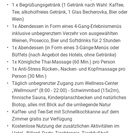
1 x Begrüßungsgetränk (1 Getränk nach Wahl: Kaffee,
Tee, alkoholfreies Getränk, 1 Glas Becherovka, Bier oder
Wein)
1x Abendessen in Form eines 4-Gang-Erlebnismenüs
inklusive unbegrenztem Verzehr von ausgewählten
Weinen, Prosecco, Bier und Softdrinks für 2 Stunden
1x Abendessen (in Form eines 3-Gänge-Menüs oder
Büffets (nach Angebot des Hotels, ohne Getränke)
1x Königliche Thai-Massage (60 Min.) pro Person
1x Anti-Stress Rücken-, Nacken- und Kopfmassage pro
Person (30 Min.)
Täglich unbegrenzter Zugang zum Wellness-Center
„Wellmount“ (8:00 - 22:00) - Schwimmbad (15x2m),
finnische Sauna, Kinderplanschbecken und natürliches
Biotop, alles mit Blick auf die umliegende Natur
Kaffee- und Tee-Set mit Schnellkochkanne auf dem
Zimmer gratis zur Verfügung
Kostenlose Nutzung der zusätzlichen Aktivitäten im