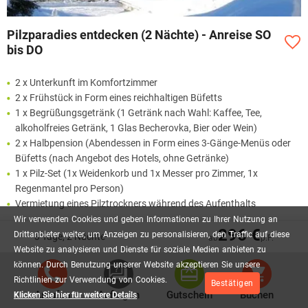
Pilzparadies entdecken (2 Nächte) - Anreise SO
bis DO
2 x Unterkunft im Komfortzimmer
2 x Frühstück in Form eines reichhaltigen Büfetts
1 x Begrüßungsgetränk (1 Getränk nach Wahl: Kaffee, Tee,
alkoholfreies Getränk, 1 Glas Becherovka, Bier oder Wein)
2 x Halbpension (Abendessen in Form eines 3-Gänge-Menüs oder
Büfetts (nach Angebot des Hotels, ohne Getränke)
1 x Pilz-Set (1x Weidenkorb und 1x Messer pro Zimmer, 1x
Regenmantel pro Person)
Vermietung eines Pilztrockners während des Aufenthalts
Wir
verwenden
Cookies
und
geben
Informationen
zu
Ihrer
Nutzung
an
Mehr lesen
296 €
Drittanbieter
weiter,
um
Anzeigen
zu
personalisieren,
den
Traffic
auf
diese
3 Tage, 2 Nächte
ab
p.P.
Website
zu
analysieren
und
Dienste
für
soziale
Medien
anbieten
zu
205,00 €
können.
Durch
Benutzung
unserer
Website
akzeptieren
Sie
unsere
AB
P.P.
Richtlinien
zur
Verwendung
von
Cookies.
Bestätigen
Anrufen
Anfragen
Gutschein
Buchen
Klicken Sie hier für weitere Details