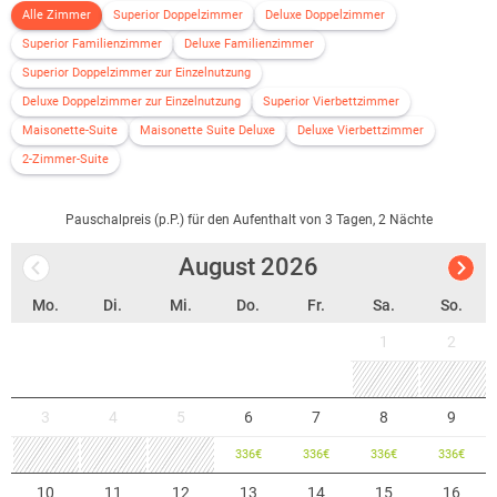
Alle Zimmer
Superior Doppelzimmer
Deluxe Doppelzimmer
Superior Familienzimmer
Deluxe Familienzimmer
Superior Doppelzimmer zur Einzelnutzung
Deluxe Doppelzimmer zur Einzelnutzung
Superior Vierbettzimmer
Maisonette-Suite
Maisonette Suite Deluxe
Deluxe Vierbettzimmer
2-Zimmer-Suite
Pauschalpreis (p.P.) für den Aufenthalt von 3 Tagen, 2 Nächte
August
2026
Mo.
Di.
Mi.
Do.
Fr.
Sa.
So.
1
2
3
4
5
6
7
8
9
336
€
336
€
336
€
336
€
10
11
12
13
14
15
16