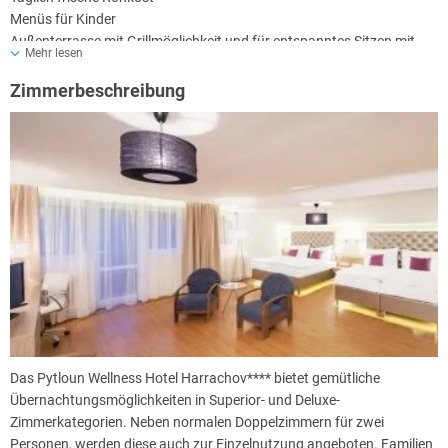
Menüs für Kinder
Außenterrasse mit Grillmöglichkeit und für entspanntes Sitzen mit
Mehr lesen
Blick in die Landschaft
W-Lan im gesamten Hotel kostenlos
Zimmerbeschreibung
Angenehmes Umfeld für Hochzeitsbanketts, Empfänge, Firmenfeiern,
Cocktail-Abende, Werbeaktionen für Unternehmen und Institutionen,
Geschäftsverhandlungen
Das Pytloun Wellness Hotel Harrachov**** bietet gemütliche
Übernachtungsmöglichkeiten in Superior- und Deluxe-
Zimmerkategorien. Neben normalen Doppelzimmern für zwei
Personen, werden diese auch zur Einzelnutzung angeboten. Familien