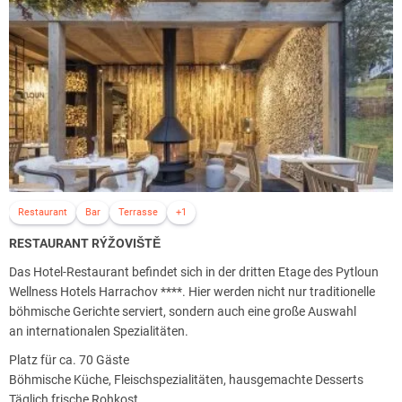
Massagen und Behandlungen. Gegen Gebühr.
Fitness und Yoga: Schwimmbad und Yoga-Einrichtungen mit Lehrern,
die Kurse zur Verbesserung der Fitness und des geistigen
Gleichgewichts anbieten.
Gesunde Küche.
Restaurant
Bar
Terrasse
+1
RESTAURANT RÝŽOVIŠTĚ
Das Hotel-Restaurant befindet sich in der dritten Etage des Pytloun
Wellness Hotels Harrachov ****. Hier werden nicht nur traditionelle
böhmische Gerichte serviert, sondern auch eine große Auswahl
an internationalen Spezialitäten.
Platz für ca. 70 Gäste
Böhmische Küche, Fleischspezialitäten, hausgemachte Desserts
Täglich frische Rohkost