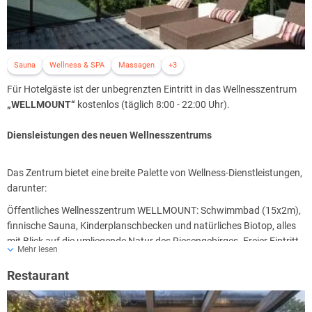
Sauna
Wellness & SPA
Massagen
+3
Für Hotelgäste ist der unbegrenzten Eintritt in das Wellnesszentrum
„WELLMOUNT“
kostenlos (täglich 8:00 - 22:00 Uhr).
Diensleistungen des neuen Wellnesszentrums
Das Zentrum bietet eine breite Palette von Wellness-Dienstleistungen,
darunter:
Öffentliches Wellnesszentrum WELLMOUNT: Schwimmbad (15x2m),
finnische Sauna, Kinderplanschbecken und natürliches Biotop, alles
mit Blick auf die umliegende Natur des Riesengebirges. Freier Eintritt
Mehr lesen
für Hotelgäste.
Private Wellness. Eine Privatsauna und ein Schwimmbad (max. 8
Restaurant
Personen) tragen zur Entspannung der Muskeln und zur Beruhigung
des Geistes bei. Die Kosten hierfür werden extra berechnet.