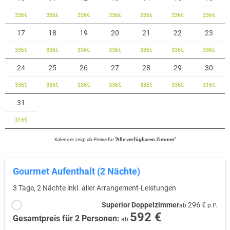
336
€
336
€
336
€
336
€
336
€
336
€
336
€
17
18
19
20
21
22
23
336
€
336
€
336
€
336
€
336
€
336
€
336
€
24
25
26
27
28
29
30
336
€
336
€
336
€
336
€
336
€
336
€
316
€
31
316
€
Kalender zeigt
ab
Preise für
"
Alle verfügbaren Zimmer
"
Gourmet Aufenthalt (2 Nächte)
3 Tage, 2 Nächte inkl. aller Arrangement-Leistungen
Superior Doppelzimmer
296 €
ab
p.P.
592 €
Gesamtpreis für 2 Personen:
ab