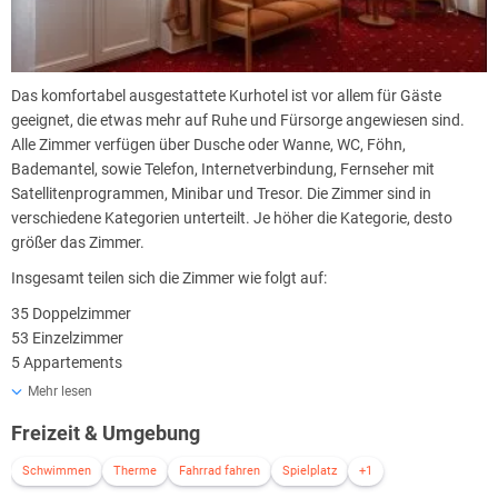
Das komfortabel ausgestattete Kurhotel ist vor allem für Gäste
geeignet, die etwas mehr auf Ruhe und Fürsorge angewiesen sind.
Alle Zimmer verfügen über Dusche oder Wanne, WC, Föhn,
Bademantel, sowie Telefon, Internetverbindung, Fernseher mit
Satellitenprogrammen, Minibar und Tresor. Die Zimmer sind in
verschiedene Kategorien unterteilt. Je höher die Kategorie, desto
größer das Zimmer.
Insgesamt teilen sich die Zimmer wie folgt auf:
35 Doppelzimmer
53 Einzelzimmer
5 Appartements
Dabei gibt es folgende Kategorien:
Mehr lesen
Standard
Freizeit & Umgebung
Die Zimmer der Kategorie Standard verfügen über die oben genannte
Schwimmen
Therme
Fahrrad fahren
Spielplatz
+1
Ausstattung, haben eine kleinere Wohnfläche und den Blick auf die