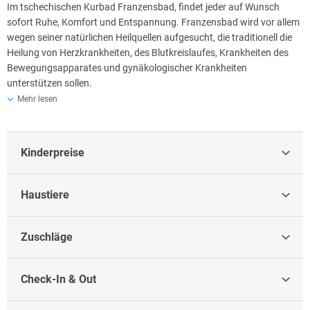
Straße oder den Hof.
Im tschechischen Kurbad Franzensbad, findet jeder auf Wunsch
sofort Ruhe, Komfort und Entspannung. Franzensbad wird vor allem
Komfort
wegen seiner natürlichen Heilquellen aufgesucht, die traditionell die
Die Zimmer der Kategorie Komfort bieten den Blick auf den Kurpark
Heilung von Herzkrankheiten, des Blutkreislaufes, Krankheiten des
oder die Jiráskova-Straße und sind mit einem LCD-Fernseher
Bewegungsapparates und gynäkologischer Krankheiten
ausgestattet.
unterstützen sollen.
Mehr lesen
Appartement
In Franzensbad entspringen 22 Arten von unverwechselbaren
Mineralquellen, von denen die ersten schriftlichen Erwähnungen
Die Zimmer der Kategorie Appartement verfügen ebenfalls über einen
schon aus dem Jahre 1502 sind.
LCD-Fernseher und sind zusätzlich mit einem Balkon ausgestattet.
Kinderpreise
Im Hotel selbst können Sie gerne jederzeit Fahrräder und Nordic-
Walking-Stöcke mieten, um Franzensbad aktiv zu erkunden.
Haustiere
Zuschläge
Check-In & Out