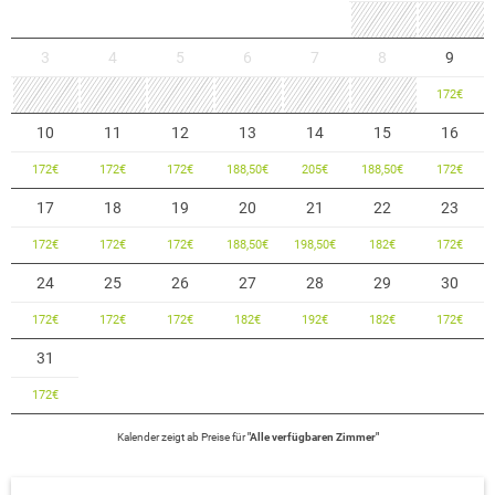
3
4
5
6
7
8
9
172
€
10
11
12
13
14
15
16
172
€
172
€
172
€
188,50
€
205
€
188,50
€
172
€
17
18
19
20
21
22
23
172
€
172
€
172
€
188,50
€
198,50
€
182
€
172
€
24
25
26
27
28
29
30
172
€
172
€
172
€
182
€
192
€
182
€
172
€
31
172
€
Kalender zeigt
ab
Preise für
"
Alle verfügbaren Zimmer
"