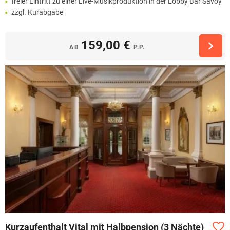
freier Eintritt zu einer Live-Musikproduktion in der Lobby Bar Savoy
zzgl. Kurabgabe
159,00 €
AB
P.P.
Kurzaufenthalt Vital mit Halbpension (3 Nächte)