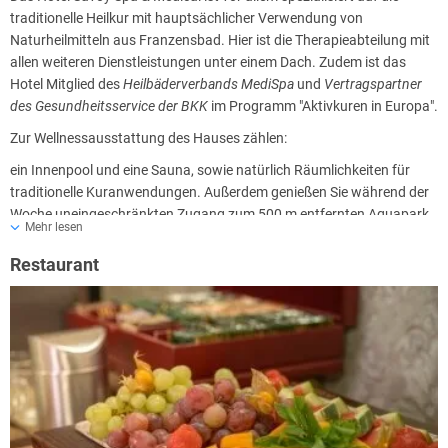
traditionelle Heilkur mit hauptsächlicher Verwendung von
Naturheilmitteln aus Franzensbad. Hier ist die Therapieabteilung mit
allen weiteren Dienstleistungen unter einem Dach. Zudem ist das
Hotel Mitglied des
Heilbäderverbands MediSpa
und
Vertragspartner
des Gesundheitsservice der BKK
im Programm "Aktivkuren in Europa".
Zur Wellnessausstattung des Hauses zählen:
ein Innenpool und eine Sauna, sowie natürlich Räumlichkeiten für
traditionelle Kuranwendungen. Außerdem genießen Sie während der
Woche uneingeschränkten Zugang zum 500 m entfernten Aquapark
Mehr lesen
Aquaforum.
Restaurant
Bitte beachten Sie, dass ein Großteil der zubuchbaren Kur- und
Wellnessbehandlungen nur in Kombination mit einer ärztlichen
Konsultation (11 EUR p.P.) möglich sind.