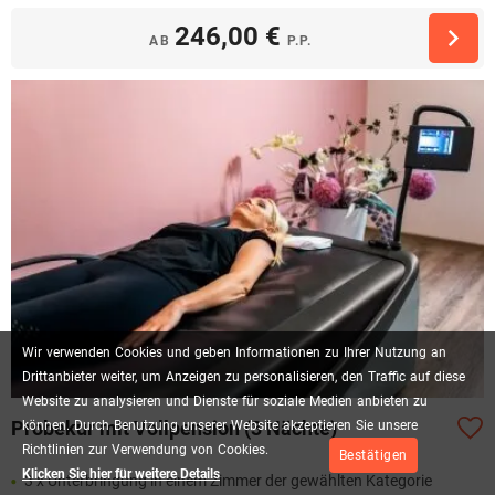
246,00 €
AB
P.P.
Wir
verwenden
Cookies
und
geben
Informationen
zu
Ihrer
Nutzung
an
Drittanbieter
weiter,
um
Anzeigen
zu
personalisieren,
den
Traffic
auf
diese
Website
zu
analysieren
und
Dienste
für
soziale
Medien
anbieten
zu
Probekur mit Vollpension (3 Nächte)
können.
Durch
Benutzung
unserer
Website
akzeptieren
Sie
unsere
Richtlinien
zur
Verwendung
von
Cookies.
Bestätigen
Klicken Sie hier für weitere Details
3 x Unterbringung in einem Zimmer der gewählten Kategorie