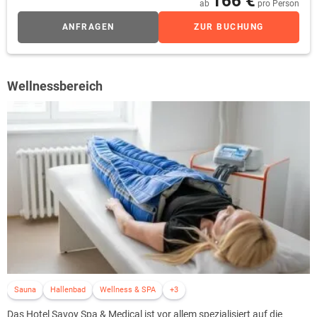
166 €
ab
pro Person
ANFRAGEN
ZUR BUCHUNG
Wellnessbereich
Sauna
Hallenbad
Wellness & SPA
+3
Das Hotel Savoy Spa & Medical ist vor allem spezialisiert auf die