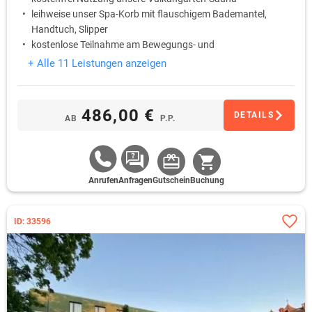
leihweise unser Spa-Korb mit flauschigem Bademantel,
Handtuch, Slipper
kostenlose Teilnahme am Bewegungs- und
Entspannungsprogramm
+ Alle 11 Leistungen anzeigen
486,00 €
DETAILS
AB
P.P.
Anrufen
Anfragen
Gutschein
Buchung
ID: 33596