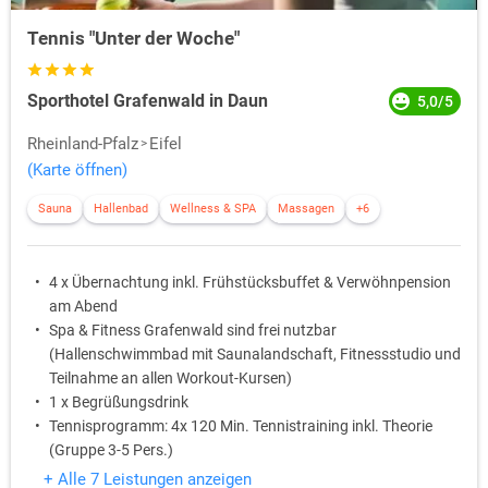
Tennis "Unter der Woche"
Sporthotel Grafenwald in Daun
5,0/5
Rheinland-Pfalz
Eifel
(Karte öffnen)
Sauna
Hallenbad
Wellness & SPA
Massagen
+6
4 x Übernachtung inkl. Frühstücksbuffet & Verwöhnpension
am Abend
Spa & Fitness Grafenwald sind frei nutzbar
(Hallenschwimmbad mit Saunalandschaft, Fitnessstudio und
Teilnahme an allen Workout-Kursen)
1 x Begrüßungsdrink
Tennisprogramm: 4x 120 Min. Tennistraining inkl. Theorie
(Gruppe 3-5 Pers.)
oder 3x 120 Min. Tennistraining inkl. Theorie (2er Gruppe)
+ Alle 7 Leistungen anzeigen