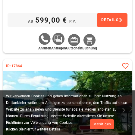
oder 4x 90 Min. Einzel-Tennistraining inkl. Theorie
(Einzeltraining, Aufpreis 120,00 € vor Ort zu zahlen)
599,00 €
DETAILS
AB
P.P.
Anrufen
Anfragen
Gutschein
Buchung
ID: 17864
Wir
verwenden
Cookies
und
geben
Informationen
zu
Ihrer
Nutzung
an
Drittanbieter
weiter,
um
Anzeigen
zu
personalisieren,
den
Traffic
auf
diese
Website
zu
analysieren
und
Dienste
für
soziale
Medien
anbieten
zu
können.
Durch
Benutzung
unserer
Website
akzeptieren
Sie
unsere
Richtlinien
zur
Verwendung
von
Cookies.
Bestätigen
Klicken Sie hier für weitere Details