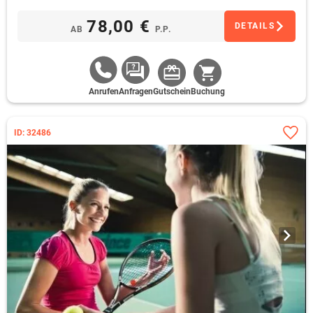
78,00 €
DETAILS
AB
P.P.
Anrufen
Anfragen
Gutschein
Buchung
ID: 32486