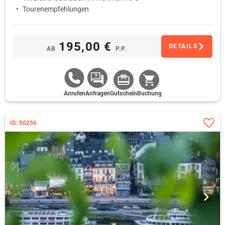
Tourenempfehlungen
195,00 €
DETAILS
AB
P.P.
Anrufen
Anfragen
Gutschein
Buchung
ID: 50256