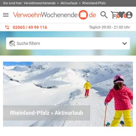
Sie sind hier:
Verwöhnwochenende
Aktivurlaub
Rheinland-Pfalz
0
0
02065 / 49 ‌99 116
Täglich 09:00 - 21:00 Uhr
Suche filtern
Rheinland-Pfalz » Aktivurlaub