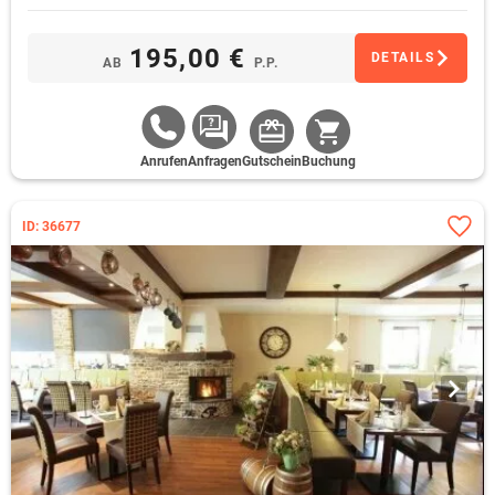
195,00 €
DETAILS
AB
P.P.
Anrufen
Anfragen
Gutschein
Buchung
ID: 36677