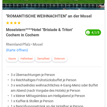
"ROMANTISCHE WEIHNACHTEN" an der Mosel
Moselstern****Hotel "Brixiade & Triton"
4,1/5
Cochem in Cochem
Rheinland-Pfalz
Mosel
(Karte öffnen)
Sauna
Hallenbad
Dampfbad
Solarium
3 x Übernachtungen je Person
3 x Reichhaltiges Frühstücksbuffet je Person
3 x wechselndes weihnachtliches 4-Gang-Menü oder Buffet
am Abend (nach Vorgabe des Hotels) je Person
1 x kleiner Mittagsimbiss am Heiligabend je Person
1 x Kaffee & Stollen je Person
1 x Begrüßungsgetränk an der Hotelbar je Person