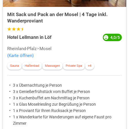
Mit Sack und Pack an der Mosel | 4 Tage inkl.
Wanderproviant
Hotel Lellmann in Löf
4,0/5
Rheinland-Pfalz
Mosel
(Karte öffnen)
Sauna
Hallenbad
Massagen
Private Spa
+4
3 x Übernachtung je Person
3 x Genießerfrühstück vom Buffet je Person
3 x Kuchenbuffet am Nachmittag je Person
1 x Glas Moselriesling zur Begrüßung je Person
1 x Proviant für Ihren Rucksack je Person
1 x Wanderkarte für Wanderungen auf eigene Faust pro
Zimmer