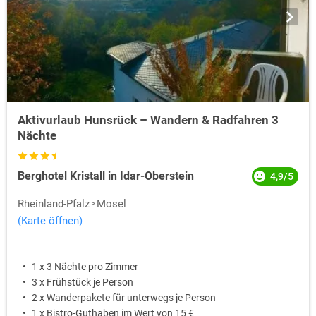
Aktivurlaub Hunsrück – Wandern & Radfahren 3
Nächte
Berghotel Kristall in Idar-Oberstein
4,9/5
Rheinland-Pfalz
Mosel
(Karte öffnen)
1 x 3 Nächte pro Zimmer
3 x Frühstück je Person
2 x Wanderpakete für unterwegs je Person
1 x Bistro-Guthaben im Wert von 15 €