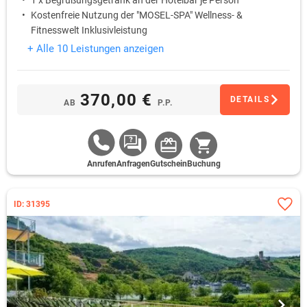
1 x Begrüßungsgetränk an der Hotelbar je Person
Kostenfreie Nutzung der "MOSEL-SPA" Wellness- &
Fitnesswelt Inklusivleistung
+ Alle 10 Leistungen anzeigen
370,00 €
DETAILS
AB
P.P.
Anrufen
Anfragen
Gutschein
Buchung
ID: 31395