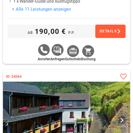
1 x Wander-Guide und Ausflugstipps
+ Alle 11 Leistungen anzeigen
190,00 €
DETAILS
AB
P.P.
Anrufen
Anfragen
Gutschein
Buchung
ID: 24064