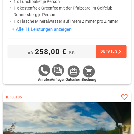
1 x Lunchpaket je Person
1 x kostenfreie Greenfee mit der Pfalzcard im Golfclub
Donnersberg je Person
1 x Flasche Mineralwasser auf Ihrem Zimmer pro Zimmer
+ Alle 11 Leistungen anzeigen
258,00 €
DETAILS
AB
P.P.
Anrufen
Anfragen
Gutschein
Buchung
ID: 50105