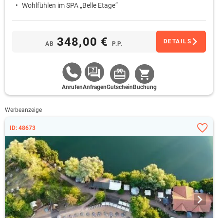
Wohlfühlen im SPA „Belle Etage“
348,00 €
DETAILS
AB
P.P.
Anrufen
Anfragen
Gutschein
Buchung
Werbeanzeige
ID: 48673