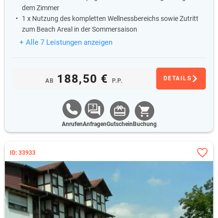
dem Zimmer
1 x Nutzung des kompletten Wellnessbereichs sowie Zutritt
zum Beach Areal in der Sommersaison
+ Alle 7 Leistungen anzeigen
188,50 €
DETAILS
AB
P.P.
Anrufen
Anfragen
Gutschein
Buchung
ID: 33933