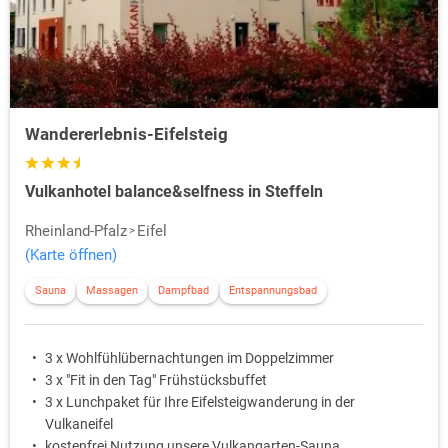
Wandererlebnis-Eifelsteig
Vulkanhotel balance&selfness in Steffeln
Rheinland-Pfalz
Eifel
(Karte öffnen)
Sauna
Massagen
Dampfbad
Entspannungsbad
3 x Wohlfühlübernachtungen im Doppelzimmer
3 x "Fit in den Tag" Frühstücksbuffet
3 x Lunchpaket für Ihre Eifelsteigwanderung in der
Vulkaneifel
kostenfrei Nutzung unsere Vulkangarten-Sauna