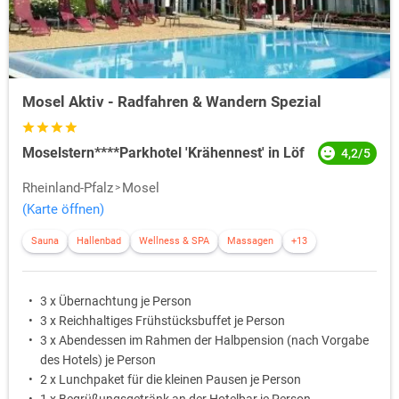
Mosel Aktiv - Radfahren & Wandern Spezial
Moselstern****Parkhotel 'Krähennest' in Löf
4,2/5
Rheinland-Pfalz
Mosel
(Karte öffnen)
Sauna
Hallenbad
Wellness & SPA
Massagen
+13
3 x Übernachtung je Person
3 x Reichhaltiges Frühstücksbuffet je Person
3 x Abendessen im Rahmen der Halbpension (nach Vorgabe
des Hotels) je Person
2 x Lunchpaket für die kleinen Pausen je Person