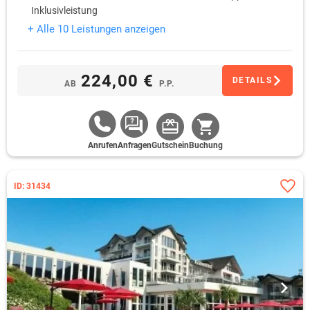
Inklusivleistung
+ Alle 10 Leistungen anzeigen
224,00 €
DETAILS
AB
P.P.
Anrufen
Anfragen
Gutschein
Buchung
ID: 31434