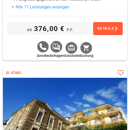
+ Alle 11 Leistungen anzeigen
376,00 €
DETAILS
AB
P.P.
Anrufen
Anfragen
Gutschein
Buchung
ID: 47885