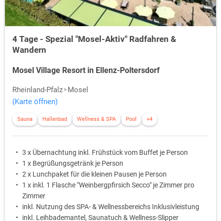
4 Tage - Spezial "Mosel-Aktiv" Radfahren &
Wandern
Mosel Village Resort in Ellenz-Poltersdorf
Rheinland-Pfalz
Mosel
(Karte öffnen)
Sauna
Hallenbad
Wellness & SPA
Pool
+4
3 x Übernachtung inkl. Frühstück vom Buffet je Person
1 x Begrüßungsgetränk je Person
2 x Lunchpaket für die kleinen Pausen je Person
1 x inkl. 1 Flasche "Weinbergpfirsich Secco" je Zimmer pro
Zimmer
inkl. Nutzung des SPA- & Wellnessbereichs Inklusivleistung
inkl. Leihbademantel, Saunatuch & Wellness-Slipper