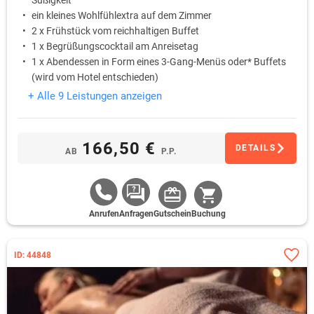
Süßigkeit
ein kleines Wohlfühlextra auf dem Zimmer
2 x Frühstück vom reichhaltigen Buffet
1 x Begrüßungscocktail am Anreisetag
1 x Abendessen in Form eines 3-Gang-Menüs oder* Buffets
(wird vom Hotel entschieden)
+ Alle 9 Leistungen anzeigen
166,50 €
DETAILS
AB
P.P.
Anrufen
Anfragen
Gutschein
Buchung
ID: 44848