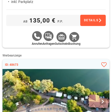
inkl. Parkplatz
135,00 €
DETAILS
AB
P.P.
Anrufen
Anfragen
Gutschein
Buchung
Werbeanzeige
ID: 48673