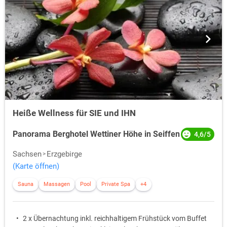
Heiße Wellness für SIE und IHN
Panorama Berghotel Wettiner Höhe in Seiffen
4,6/5
Sachsen
Erzgebirge
(Karte öffnen)
Sauna
Massagen
Pool
Private Spa
+4
2 x Übernachtung inkl. reichhaltigem Frühstück vom Buffet