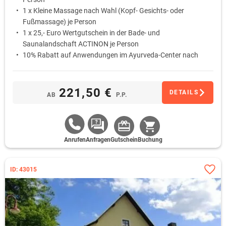
1 x Kleine Massage nach Wahl (Kopf- Gesichts- oder
Fußmassage) je Person
1 x 25,- Euro Wertgutschein in der Bade- und
Saunalandschaft ACTINON je Person
10% Rabatt auf Anwendungen im Ayurveda-Center nach
Verfügbarkeit
1 x Bademantel und Badeschuhe auf dem Zimmer je Person
221,50 €
DETAILS
AB
P.P.
Anrufen
Anfragen
Gutschein
Buchung
ID: 43015