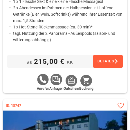
1 x 1 Flasche Sekt & eine kleine Flasche Massageöl
2 x Abendessen im Rahmen der Halbpension inkl. offene
Getränke (Bier, Wein, Softdrinks) während Ihrer Essenzeit von
max. 1,5 Stunden
1 x Hot-Stone-Rückenmassage (ca. 30 min)*
tägl. Nutzung der 2 Panorama - Außenpools (saison- und
witterungsabhängig)
tägl. Nutzung des Saunabereiches (15-21 Uhr)
215,00 €
DETAILS
AB
P.P.
Anrufen
Anfragen
Gutschein
Buchung
ID: 18747