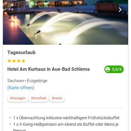
Tagesurlaub
Hotel Am Kurhaus in Aue-Bad Schlema
5,0/5
Sachsen
Erzgebirge
(Karte öffnen)
Massagen
Dampfbad
Beauty
1 x Übernachtung inklusive reichhaltigem Frühstücksbuffet
1 x 3-Gang-Halbpension am Abend als Buffet oder Menü je
Person