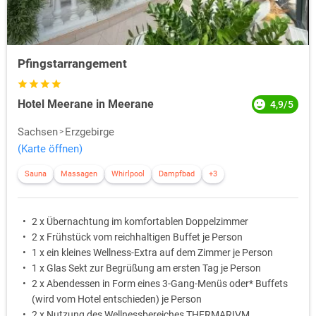
Pfingstarrangement
Hotel Meerane in Meerane
4,9/5
Sachsen
Erzgebirge
(Karte öffnen)
Sauna
Massagen
Whirlpool
Dampfbad
+3
2 x Übernachtung im komfortablen Doppelzimmer
2 x Frühstück vom reichhaltigen Buffet je Person
1 x ein kleines Wellness-Extra auf dem Zimmer je Person
1 x Glas Sekt zur Begrüßung am ersten Tag je Person
2 x Abendessen in Form eines 3-Gang-Menüs oder* Buffets
(wird vom Hotel entschieden) je Person
2 x Nutzung des Wellnessbereiches THERMARIVM