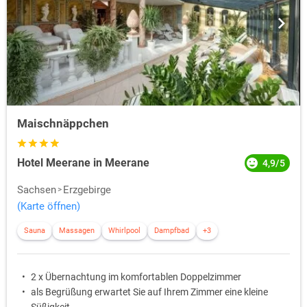
Maischnäppchen
Hotel Meerane in Meerane
4,9/5
Sachsen
Erzgebirge
(Karte öffnen)
Sauna
Massagen
Whirlpool
Dampfbad
+3
2 x Übernachtung im komfortablen Doppelzimmer
als Begrüßung erwartet Sie auf Ihrem Zimmer eine kleine