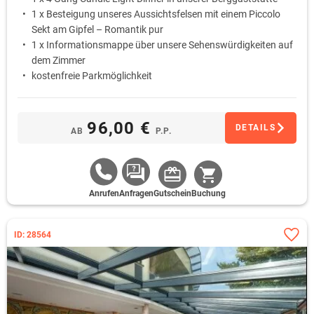
1 x Besteigung unseres Aussichtsfelsen mit einem Piccolo
Sekt am Gipfel – Romantik pur
1 x Informationsmappe über unsere Sehenswürdigkeiten auf
dem Zimmer
kostenfreie Parkmöglichkeit
96,00 €
DETAILS
AB
P.P.
Anrufen
Anfragen
Gutschein
Buchung
ID: 28564