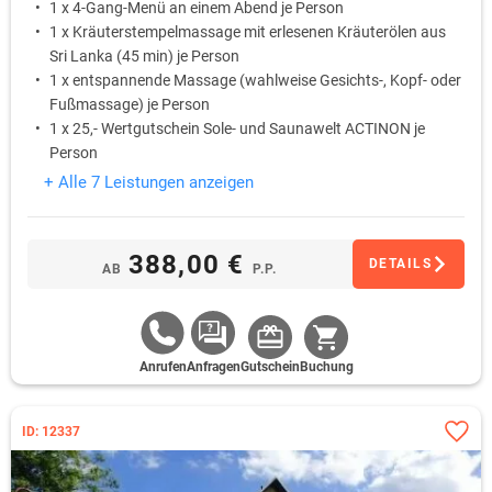
1 x 4-Gang-Menü an einem Abend je Person
1 x Kräuterstempelmassage mit erlesenen Kräuterölen aus
Sri Lanka (45 min) je Person
1 x entspannende Massage (wahlweise Gesichts-, Kopf- oder
Fußmassage) je Person
1 x 25,- Wertgutschein Sole- und Saunawelt ACTINON je
Person
1 x Begrüßungscocktail am Anreisetag je Person
+ Alle 7 Leistungen anzeigen
388,00 €
DETAILS
AB
P.P.
Anrufen
Anfragen
Gutschein
Buchung
ID: 12337