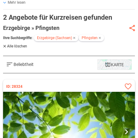
Mehr lesen
der Luft liegt, zeigt sich die Region von ihrer lebendigsten Seite.
Zwischen sanften
Berglandschaften
, traditionellen
Ortschaften
und
2 Angebote für Kurzreisen gefunden
herzlicher
Gastfreundschaft
bietet das Erzgebirge alles, was ein
verlängertes Pfingstwochenende besonders macht – Erholung, Natur
Erzgebirge » Pfingsten
und echte Lebensfreude.
Ihre Suchbegriffe:
Erzgebirge (Sachsen)
Pfingsten
Alle löschen
Beliebtheit
KARTE
ID: 28324