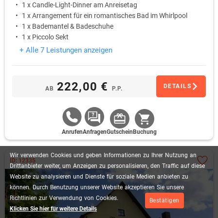
1 x Candle-Light-Dinner am Anreisetag
1 x Arrangement für ein romantisches Bad im Whirlpool
1 x Bademantel & Badeschuhe
1 x Piccolo Sekt
+ Alle 7 Leistungen anzeigen
222,00 €
DETAILS
AB
P.P.
Anrufen
Anfragen
Gutschein
Buchung
Wir
verwenden
Cookies
und
geben
Informationen
zu
Ihrer
Nutzung
an
ID: 12335
Drittanbieter
weiter,
um
Anzeigen
zu
personalisieren,
den
Traffic
auf
diese
Website
zu
analysieren
und
Dienste
für
soziale
Medien
anbieten
zu
können.
Durch
Benutzung
unserer
Website
akzeptieren
Sie
unsere
Richtlinien
zur
Verwendung
von
Cookies.
Bestätigen
Klicken Sie hier für weitere Details