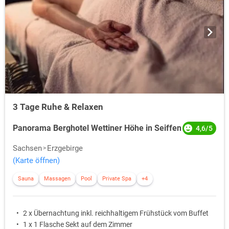
3 Tage Ruhe & Relaxen
Panorama Berghotel Wettiner Höhe in Seiffen
4,6/5
Sachsen
Erzgebirge
(Karte öffnen)
Sauna
Massagen
Pool
Private Spa
+4
2 x Übernachtung inkl. reichhaltigem Frühstück vom Buffet
1 x 1 Flasche Sekt auf dem Zimmer