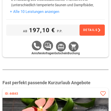
(unterschiedlich temperierte Saunen und Dampfbäder,
Erlebnisduschen, Tauchbecken, großer Ruheraum uvm.) je
+ Alle 10 Leistungen anzeigen
Person
197,10 €
DETAILS
AB
P.P.
Anrufen
Anfragen
Gutschein
Buchung
Fast perfekt passende Kurzurlaub Angebote
ID: 44843