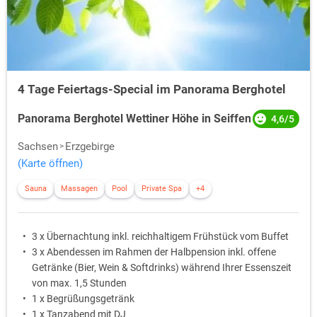
4 Tage Feiertags-Special im Panorama Berghotel
Panorama Berghotel Wettiner Höhe in Seiffen
4,6/5
Sachsen
Erzgebirge
(Karte öffnen)
Sauna
Massagen
Pool
Private Spa
+4
3 x Übernachtung inkl. reichhaltigem Frühstück vom Buffet
3 x Abendessen im Rahmen der Halbpension inkl. offene
Getränke (Bier, Wein & Softdrinks) während Ihrer Essenszeit
von max. 1,5 Stunden
1 x Begrüßungsgetränk
1 x Tanzabend mit DJ