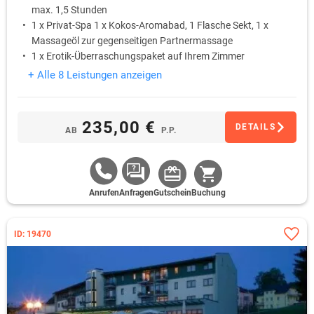
max. 1,5 Stunden
1 x Privat-Spa 1 x Kokos-Aromabad, 1 Flasche Sekt, 1 x
Massageöl zur gegenseitigen Partnermassage
1 x Erotik-Überraschungspaket auf Ihrem Zimmer
kuscheliger Leihbademantel für d. Aufenthalt
+ Alle 8 Leistungen anzeigen
235,00 €
DETAILS
AB
P.P.
Anrufen
Anfragen
Gutschein
Buchung
ID: 19470