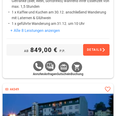
Getränke (Bier, Wein, Softdrinks) während Ihrer Essenzeit von
max. 1,5 Stunden
1 x Kaffee und Kuchen am 30.12. anschließend Wanderung
mit Laternen & Glühwein
1 x geführte Wanderung am 31.12. um 10 Uhr
1 x Silvester-Motto-Party* mit kalt-warmen Buffet inkl. Musik
+ Alle 8 Leistungen anzeigen
mit DJ und Tanz, Eisbombe, Mitternachtssnack &
Höhenfeuerwerk, sowie Getränkepauschale (Bier, Wein &
Softdrinks) am 31.12. von 19.00 - 1.00 Uhr
849,00 €
DETAILS
AB
P.P.
1 x Eintritt ins Spielzeug- und Freilichtmuseum
Anrufen
Anfragen
Gutschein
Buchung
ID: 44349