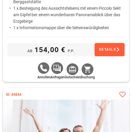
Berggaststätte
1 x Besteigung des Aussichtsfelsens mit einem Piccolo Sekt
am Gipfel bei: einem wunderbaren Panoramablick über das
Erzgebirge
1 x Informationsmappe über die Sehenswürdigkeiten
Kostenfreie Parkmöglichkeit während Ihres Aufenthaltes
154,00 €
DETAILS
AB
P.P.
Anrufen
Anfragen
Gutschein
Buchung
ID: 44844