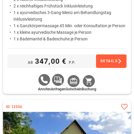
2 x reichhaltiges Frühstück Inklusivleistung
1 x ayurvedisches 3-Gang-Menü am Behandlungstag
Inklusivleistung
1 x Ganzkörpermassage 45 Min. oder Konsultation je Person
1 x kleine ayurvedische Massage je Person
1 x Bademantel & Badeschuhe je Person
347,00 €
DETAILS
AB
P.P.
Anrufen
Anfragen
Gutschein
Buchung
ID: 12334