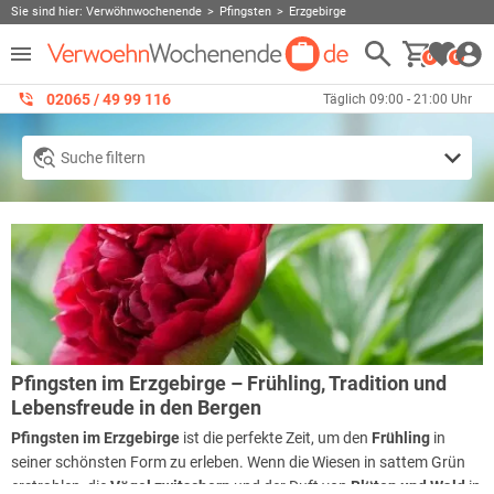
Sie sind hier:
Verwöhnwochenende
Pfingsten
Erzgebirge
0
0
02065 / 49 ‌99 116
Täglich 09:00 - 21:00 Uhr
Suche filtern
Pfingsten im Erzgebirge – Frühling, Tradition und
Lebensfreude in den Bergen
Pfingsten im Erzgebirge
ist die perfekte Zeit, um den
Frühling
in
seiner schönsten Form zu erleben. Wenn die Wiesen in sattem Grün
erstrahlen, die
Vögel zwitschern
und der Duft von
Blüten und Wald
in