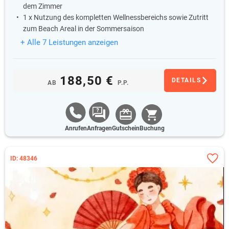
dem Zimmer
1 x Nutzung des kompletten Wellnessbereichs sowie Zutritt
zum Beach Areal in der Sommersaison
+ Alle 7 Leistungen anzeigen
188,50 €
DETAILS
AB
P.P.
Anrufen
Anfragen
Gutschein
Buchung
ID: 48346