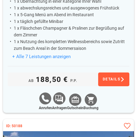
1 x Übernachtung in einer Kategorie Ihrer Wahl
1 x abwechslungsreiches und ausgewogenes Frühstück
1 x 5-Gang Menü am Abend im Restaurant
1 x täglich gefüllte Minibar
1 x Fläschchen Champagner & Pralinen zur Begrüßung auf
dem Zimmer
1 x Nutzung des kompletten Wellnessbereichs sowie Zutritt
zum Beach Areal in der Sommersaison
+ Alle 7 Leistungen anzeigen
188,50 €
DETAILS
AB
P.P.
Anrufen
Anfragen
Gutschein
Buchung
ID: 50188