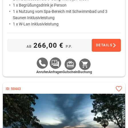
1 x Begrüßungsdrink je Person
1 x Nutzung vom Spa-Bereich mit Schwimmbad und 3
Saunen Inklusivleistung
1 x W-Lan Inklusivleistung
266,00 €
DETAILS
AB
P.P.
Anrufen
Anfragen
Gutschein
Buchung
ID: 50443