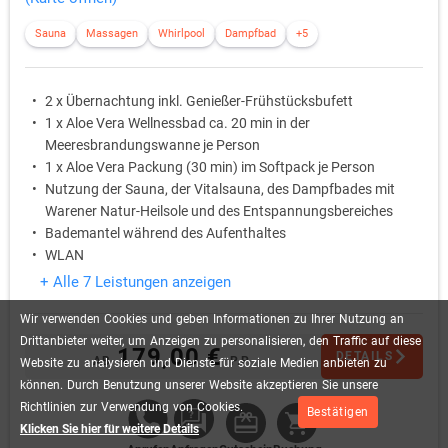
Sauna
Massagen
Whirlpool
Dampfbad
+5
2 x Übernachtung inkl. Genießer-Frühstücksbufett
1 x Aloe Vera Wellnessbad ca. 20 min in der
Meeresbrandungswanne je Person
1 x Aloe Vera Packung (30 min) im Softpack je Person
Nutzung der Sauna, der Vitalsauna, des Dampfbades mit
Warener Natur-Heilsole und des Entspannungsbereiches
Bademantel während des Aufenthaltes
WLAN
+ Alle 7 Leistungen anzeigen
Wir
verwenden
Cookies
und
geben
Informationen
zu
Ihrer
Nutzung
an
Drittanbieter
weiter,
um
Anzeigen
zu
personalisieren,
den
Traffic
auf
diese
179,00 €
DETAILS
AB
P.P.
Website
zu
analysieren
und
Dienste
für
soziale
Medien
anbieten
zu
können.
Durch
Benutzung
unserer
Website
akzeptieren
Sie
unsere
Richtlinien
zur
Verwendung
von
Cookies.
Bestätigen
Klicken Sie hier für weitere Details