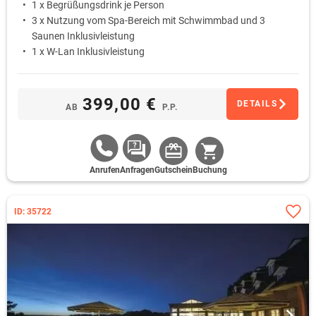
1 x Begrüßungsdrink je Person
3 x Nutzung vom Spa-Bereich mit Schwimmbad und 3
Saunen Inklusivleistung
1 x W-Lan Inklusivleistung
399,00 €
DETAILS
AB
P.P.
Anrufen
Anfragen
Gutschein
Buchung
ID: 35722