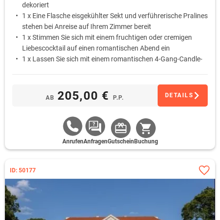
dekoriert
1 x Eine Flasche eisgekühlter Sekt und verführerische Pralines
stehen bei Anreise auf Ihrem Zimmer bereit
1 x Stimmen Sie sich mit einem fruchtigen oder cremigen
Liebescocktail auf einen romantischen Abend ein
1 x Lassen Sie sich mit einem romantischen 4-Gang-Candle-
Light-Dinner am liebevoll gedeckten Tisch verwöhnen
1 x Schlafen Sie am ersten Morgen ungestört aus … Das
Frühstück wird Ihnen auf Wunsch als Bettfrühstück auf das
205,00 €
DETAILS
AB
P.P.
Zimmer gebracht
Anrufen
Anfragen
Gutschein
Buchung
ID: 50177