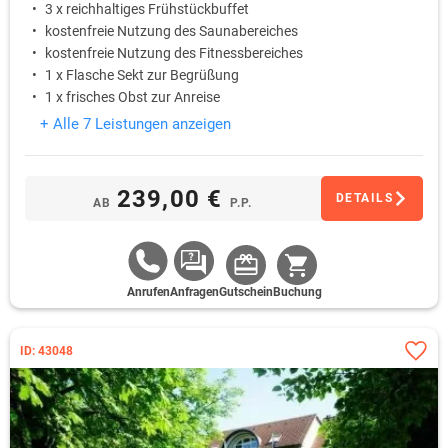
3 x reichhaltiges Frühstückbuffet
kostenfreie Nutzung des Saunabereiches
kostenfreie Nutzung des Fitnessbereiches
1 x Flasche Sekt zur Begrüßung
1 x frisches Obst zur Anreise
+ Alle 7 Leistungen anzeigen
239,00 €
DETAILS
AB
P.P.
Anrufen
Anfragen
Gutschein
Buchung
ID: 43048