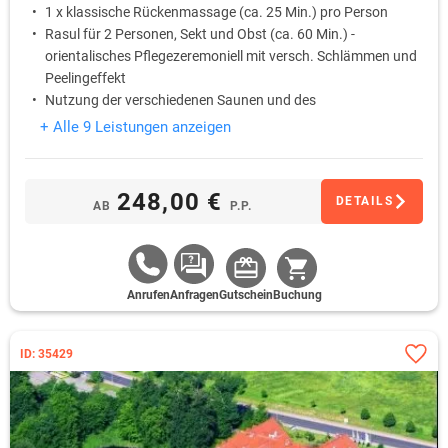
1 x klassische Rückenmassage (ca. 25 Min.) pro Person
Rasul für 2 Personen, Sekt und Obst (ca. 60 Min.) -
orientalisches Pflegezeremoniell mit versch. Schlämmen und
Peelingeffekt
Nutzung der verschiedenen Saunen und des
Entspannungsbereiches im SilvaSPA
+ Alle 9 Leistungen anzeigen
Bademantel während des Aufenthaltes
248,00 €
DETAILS
AB
P.P.
Anrufen
Anfragen
Gutschein
Buchung
ID: 35429