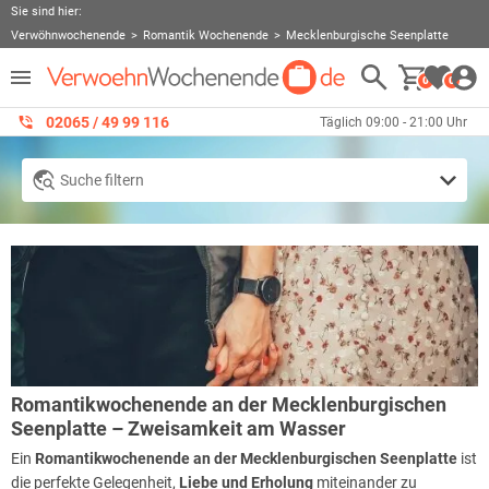
Sie sind hier:
Verwöhnwochenende
Romantik Wochenende
Mecklenburgische Seenplatte
0
0
02065 / 49 ‌99 116
Täglich 09:00 - 21:00 Uhr
Suche filtern
Romantikwochenende an der Mecklenburgischen
Seenplatte – Zweisamkeit am Wasser
Ein
Romantikwochenende an der Mecklenburgischen Seenplatte
ist
die perfekte Gelegenheit,
Liebe und Erholung
miteinander zu