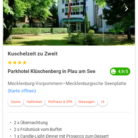
Kuschelzeit zu Zweit
Parkhotel Klüschenberg in Plau am See
4,9/5
Mecklenburg-Vorpommern
Mecklenburgische Seenplatte
(Karte öffnen)
Sauna
Hallenbad
Wellness & SPA
Massagen
+6
2 x Übernachtung
2 x Frühstück vom Buffet
1 x Candle-Light-Dinner mit Prosecco zum Dessert