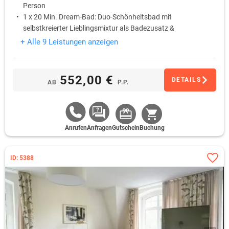
Person
1 x 20 Min. Dream-Bad: Duo-Schönheitsbad mit
selbstkreierter Lieblingsmixtur als Badezusatz &
Champagner je Person
+ Alle 9 Leistungen anzeigen
552,00 €
DETAILS
AB
P.P.
Anrufen
Anfragen
Gutschein
Buchung
ID: 5388