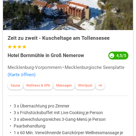
Zeit zu zweit - Kuscheltage am Tollensesee
Hotel Bornmühle in Groß Nemerow
4,5/5
Mecklenburg-Vorpommern
Mecklenburgische Seenplatte
(Karte öffnen)
Sauna
Wellness & SPA
Massagen
Whirlpool
+6
3 x Übernachtung pro Zimmer
3 x Frühstücksbuffet mit Live Cooking je Person
3 x abwechslungsreiches 3-Gang-Menü je Person
Paarbehandlung:
1 x 60 Min. Verwöhnende Ganzkörper-Wellnessmassage je