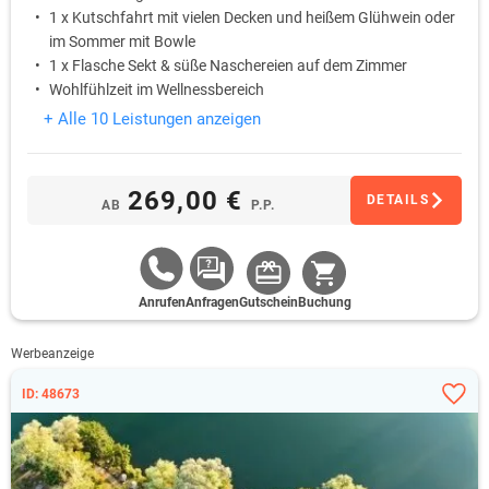
1 x Kutschfahrt mit vielen Decken und heißem Glühwein oder
im Sommer mit Bowle
1 x Flasche Sekt & süße Naschereien auf dem Zimmer
Wohlfühlzeit im Wellnessbereich
+ Alle 10 Leistungen anzeigen
269,00 €
DETAILS
AB
P.P.
Anrufen
Anfragen
Gutschein
Buchung
Werbeanzeige
ID: 48673