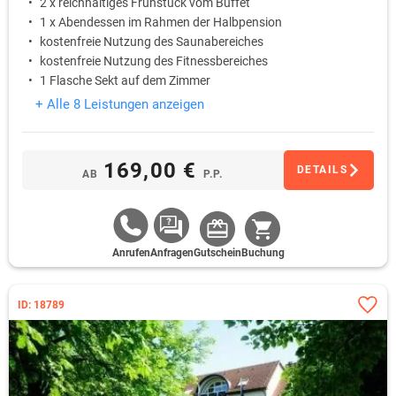
2 x reichhaltiges Frühstück vom Buffet
1 x Abendessen im Rahmen der Halbpension
kostenfreie Nutzung des Saunabereiches
kostenfreie Nutzung des Fitnessbereiches
1 Flasche Sekt auf dem Zimmer
+ Alle 8 Leistungen anzeigen
169,00 €
DETAILS
AB
P.P.
Anrufen
Anfragen
Gutschein
Buchung
ID: 18789