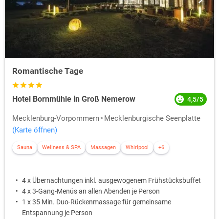
Romantische Tage
Hotel Bornmühle in Groß Nemerow
4,5/5
Mecklenburg-Vorpommern
Mecklenburgische Seenplatte
(Karte öffnen)
Sauna
Wellness & SPA
Massagen
Whirlpool
+6
4 x Übernachtungen inkl. ausgewogenem Frühstücksbuffet
4 x 3-Gang-Menüs an allen Abenden je Person
1 x 35 Min. Duo-Rückenmassage für gemeinsame
Entspannung je Person