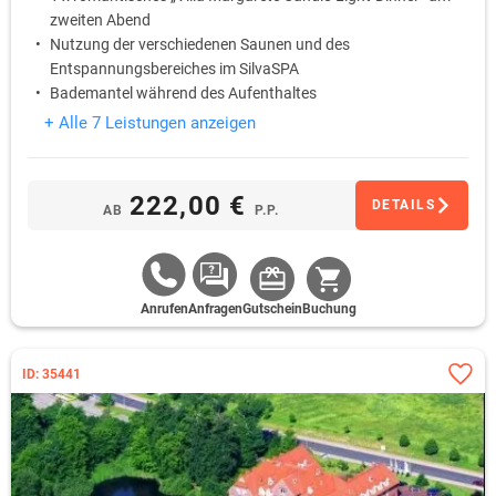
zweiten Abend
Nutzung der verschiedenen Saunen und des
Entspannungsbereiches im SilvaSPA
Bademantel während des Aufenthaltes
Nutzung Internet / W-Lan
+ Alle 7 Leistungen anzeigen
222,00 €
DETAILS
AB
P.P.
Anrufen
Anfragen
Gutschein
Buchung
ID: 35441