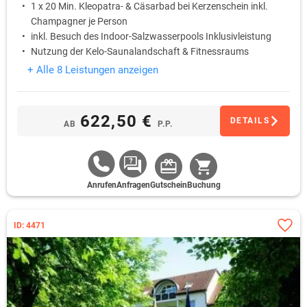
1 x 20 Min. Kleopatra- & Cäsarbad bei Kerzenschein inkl.
Champagner je Person
inkl. Besuch des Indoor-Salzwasserpools Inklusivleistung
Nutzung der Kelo-Saunalandschaft & Fitnessraums
Inklusivleistung
+ Alle 8 Leistungen anzeigen
622,50 €
DETAILS
AB
P.P.
Anrufen
Anfragen
Gutschein
Buchung
ID: 4471