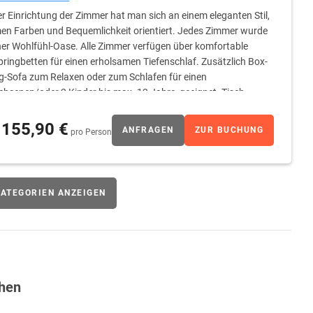
er Einrichtung der Zimmer hat man sich an einem eleganten Stil,
n Farben und Bequemlichkeit orientiert. Jedes Zimmer wurde
ner Wohlfühl-Oase. Alle Zimmer verfügen über komfortable
ringbetten für einen erholsamen Tiefenschlaf. Zusätzlich Box-
g-Sofa zum Relaxen oder zum Schlafen für einen
hsenen/oder 2 Kinder bis max. 12 Jahre, geeignet. Tisch,
aartrockner. Internet ist in allen Zimmern über W-LAN
re gegen Gebühr zustellbar. Ein Kind bis 2 Jahre schläft
155,90 €
ANFRAGEN
ZUR BUCHUNG
pro Person
nen mit Standard Ausstattung
ATEGORIEN ANZEIGEN
hen