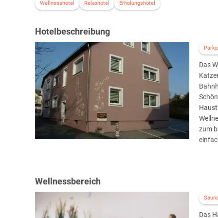
Wellnesshotel
Relaxhotel
Erholungshotel
Hotelbeschreibung
Parkp
Das We
Katzen
Bahnho
Schöne
Haust
Welln
zum b
einfac
Wellnessbereich
Saun
Das Ha