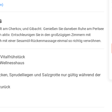
n)
s
gwelt am Cherkov, und Gibacht. Genießen Sie daneben Ruhe am Perlsee
ch aktiv. Entschleunigen Sie in den großzügigen Zimmern mit
ich mit einer Sesamöl-Rückenmassage einmal so richtig verwöhnen.
Vitalfrühstück
m Wellnesshaus
ecken, Sprudelliegen und Salzgrotte nur gültig während der
zurück