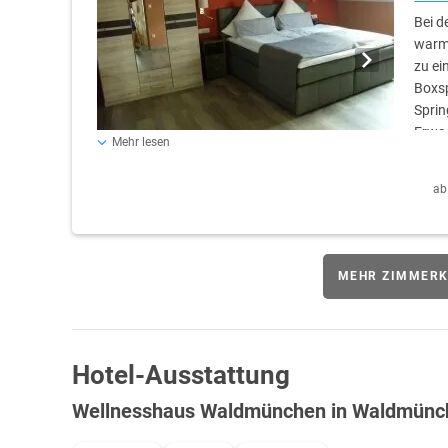
Bei d
warme
zu ei
Boxsp
Sprin
Erwac
Mehr lesen
Farbfernseher mit SAT-Anschluss, Safe, Dusche und WC, H
kostenfrei nutzbar. Kinderbett für Kinder von 0 bis 4 Jah
ab
kostenfrei im Bett der Eltern. Doppelzimmer für 2 Perso
MEHR ZIMMERK
Hotel-Ausstattung
Wellnesshaus Waldmünchen in Waldmünc