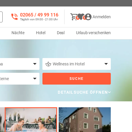
02065 / 49 ‌99 116
Anmelden
0
0
Täglich von 09:00 - 21:00 Uhr
d
Nächte
Hotel
Deal
Urlaub verschenken
SUCHE
DETAILSUCHE ÖFFNEN