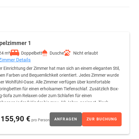
pelzimmer 1
24 m²
Doppelbett
Dusche
Nicht erlaubt
 Zimmer Details
er Einrichtung der Zimmer hat man sich an einem eleganten Stil,
n Farben und Bequemlichkeit orientiert. Jedes Zimmer wurde
ner Wohlfühl-Oase. Alle Zimmer verfügen über komfortable
ringbetten für einen erholsamen Tiefenschlaf. Zusätzlich Box-
g-Sofa zum Relaxen oder zum Schlafen für einen
hsenen/oder 2 Kinder bis max. 12 Jahre, geeignet. Tisch,
aartrockner. Internet ist in allen Zimmern über W-LAN
re gegen Gebühr zustellbar. Ein Kind bis 2 Jahre schläft
155,90 €
ANFRAGEN
ZUR BUCHUNG
pro Person
nen mit Standard Ausstattung