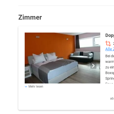
Zimmer
Dop
Alle
Bei d
warme
zu ei
Boxsp
Sprin
Erwac
Mehr lesen
Farbfernseher mit SAT-Anschluss, Safe, Dusche und WC, H
kostenfrei nutzbar. Kinderbett für Kinder von 0 bis 4 Jah
ab
kostenfrei im Bett der Eltern. Doppelzimmer für 2 Perso