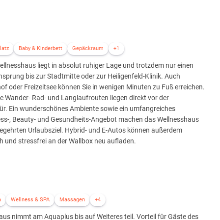
latz
Baby & Kinderbett
Gepäckraum
+1
llnesshaus liegt in absolut ruhiger Lage und trotzdem nur einen
sprung bis zur Stadtmitte oder zur Heiligenfeld-Klinik. Auch
f oder Freizeitsee können Sie in wenigen Minuten zu Fuß erreichen.
 Wander- Rad- und Langlaufrouten liegen direkt vor der
ür. Ein wunderschönes Ambiente sowie ein umfangreiches
ess-, Beauty- und Gesundheits-Angebot machen das Wellnesshaus
egehrten Urlaubsziel. Hybrid- und E-Autos können außerdem
h und stressfrei an der Wallbox neu aufladen.
a
Wellness & SPA
Massagen
+4
us nimmt am Aquaplus bis auf Weiteres teil. Vorteil für Gäste des