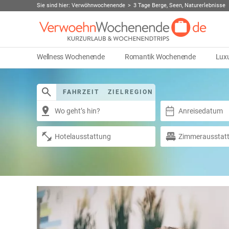
Sie sind hier:
Verwöhnwochenende
3 Tage Berge, Seen, Naturerlebnisse
Wellness Wochenende
Romantik Wochenende
Lux
FAHRZEIT
ZIELREGION