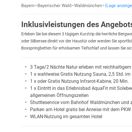
Bayern
Bayerischer Wald
Waldmünchen
(Lage anzeige
Inklusivleistungen des Angebot
Erleben Sie bei diesem 3 tägigen Kurztrip die herrliche Ber
oder Silbersee direkt vor der Haustür oder werden Sie sportli
Boxspringbetten für erholsamen Tiefschlaf und lassen Sie s
3 Tage/2 Nächte Natur erleben mit reichhaltigem 
1 x wahlweise Gratis Nutzung Sauna, 2,5 Std. i
1 x oder Gratis Nutzung Infrarot-Kabine, 20 Min.
1 x Eintritt in das Erlebnisbad AquaFit mit Soleb
allgemeinen Öffnungszeiten
Shuttleservice vom Bahnhof Waldmünchen und 
Parken am Hotel gratis bei Anreise mit dem PKW
WLAN-Nutzung im gesamten Hotel