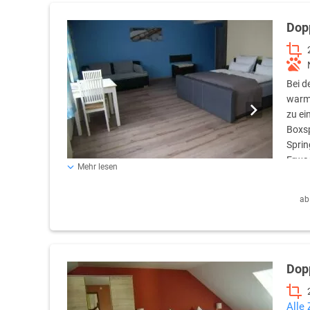
Dop
Bei d
warme
zu ei
Boxsp
Sprin
Erwac
Mehr lesen
Farbfernseher mit SAT-Anschluss, Safe, Dusche und WC, H
kostenfrei nutzbar. Kinderbett für Kinder von 0 bis 4 Jah
ab
kostenfrei im Bett der Eltern. Doppelzimmer für 2 Perso
Dop
Alle