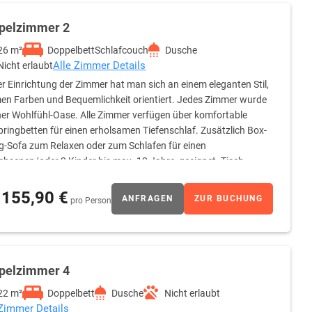
pelzimmer 2
26 m²
Doppelbett
Schlafcouch
Dusche
Alle Zimmer Details
Nicht erlaubt
er Einrichtung der Zimmer hat man sich an einem eleganten Stil,
n Farben und Bequemlichkeit orientiert. Jedes Zimmer wurde
ner Wohlfühl-Oase. Alle Zimmer verfügen über komfortable
ringbetten für einen erholsamen Tiefenschlaf. Zusätzlich Box-
g-Sofa zum Relaxen oder zum Schlafen für einen
hsenen/oder 2 Kinder bis max. 12 Jahre, geeignet. Tisch,
aartrockner. Internet ist in allen Zimmern über W-LAN
re gegen Gebühr zustellbar. Ein Kind bis 2 Jahre schläft
155,90 €
ANFRAGEN
ZUR BUCHUNG
pro Person
nen mit Standard Ausstattung
pelzimmer 4
22 m²
Doppelbett
Dusche
Nicht erlaubt
 Zimmer Details