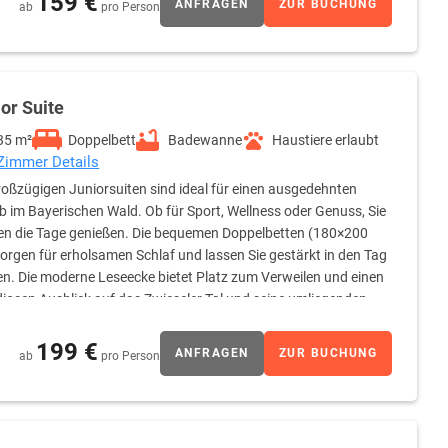
159 €
ANFRAGEN
ZUR BUCHUNG
ab
pro Person
e Badezimmerausstattung ab.
or Suite
35 m²
Doppelbett
Badewanne
Haustiere erlaubt
 Zimmer Details
roßzügigen Juniorsuiten sind ideal für einen ausgedehnten
b im Bayerischen Wald. Ob für Sport, Wellness oder Genuss, Sie
n die Tage genießen. Die bequemen Doppelbetten (180×200
orgen für erholsamen Schlaf und lassen Sie gestärkt in den Tag
en. Die moderne Leseecke bietet Platz zum Verweilen und einen
iosen Ausblick auf das Zwieseler Tal und seine umliegenden
ewanne und extra breitem Waschtisch ausgestattet und
nd Rasierspiegel, Haartrockner und flauschige Bademäntel.
199 €
ANFRAGEN
ZUR BUCHUNG
ab
pro Person