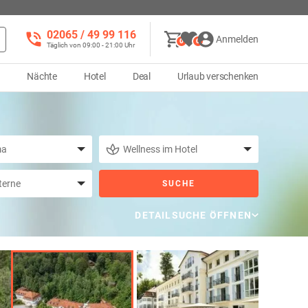
02065 / 49 ‌99 116
Anmelden
0
0
Täglich von 09:00 - 21:00 Uhr
d
Nächte
Hotel
Deal
Urlaub verschenken
SUCHE
DETAILSUCHE ÖFFNEN