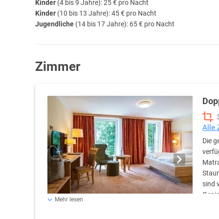
Kinder
(4 bis 9 Jahre): 25 € pro Nacht
Kinder
(10 bis 13 Jahre): 45 € pro Nacht
Jugendliche
(14 bis 17 Jahre): 65 € pro Nacht
Zimmer
Dop
Alle
Die g
verfü
Matra
Staur
sind 
Genie
Mehr lesen
den hoteleigenen Forst. Die großzügigen Badezimmer verf
eine Dusche oder eine Badewanne, einen Haartrockner un