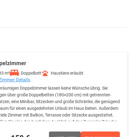
pelzimmer
33 m²
Doppelbett
Haustiere erlaubt
 Zimmer Details
eräumigen Doppelzimmer lassen keine Wünsche übrig. Sie
gen über große Doppelbetten (180×200 cm) mit getrennten
tzen, eine Minibar, Sitzecken und große Schränke, die genügend
aum für einen ausgedehnten Urlaub im Haus bieten. Außerdem
viele Zimmer mit Balkon, Terrasse oder Sitzecke ausgestattet.
ßen Sie also den herrlichen Ausblick auf das Zwieseler Tal oder
ügen über einen großen Waschtisch, der viel Stauraum bietet,
d einen beleuchteten Schmink- und Rasierspiegel. Flauschige