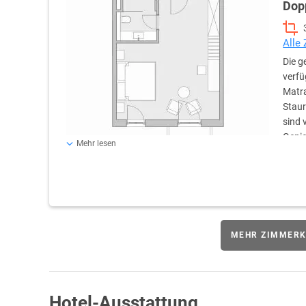
Dop
Alle
Die g
verfü
Matra
Staur
sind 
Genie
Mehr lesen
den hoteleigenen Forst. Die großzügigen Badezimmer verf
eine Dusche oder eine Badewanne, einen Haartrockner un
Bademäntel und hochwertige Pflegeprodukte runden di
MEHR ZIMMERK
Hotel-Ausstattung