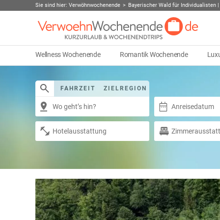
Sie sind hier:
Verwöhnwochenende
Bayerischer Wald für Individualisten |
Wellness Wochenende
Romantik Wochenende
Lux
FAHRZEIT
ZIELREGION