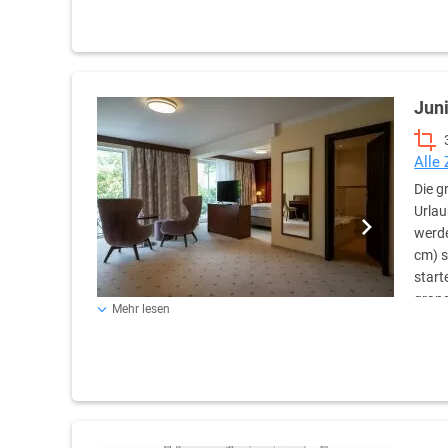
Bademäntel und hochwertige Pflegeprodukte runden di
Juni
Alle
Die g
Urlau
werde
cm) s
start
grand
Mehr lesen
Berglandschaften. Die großen neuen Bäder sind mit Bad
verfügen selbstverständlich über beleuchtete Schmink- u