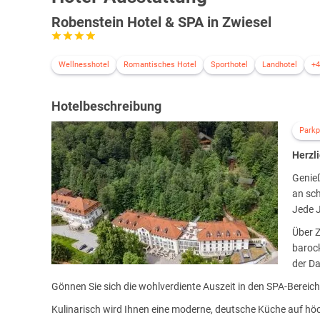
Robenstein Hotel & SPA in Zwiesel
Wellnesshotel
Romantisches Hotel
Sporthotel
Landhotel
+4
Hotelbeschreibung
Parkp
Herzl
Genieß
an sc
Jede J
Über Z
baroc
der D
Gönnen Sie sich die wohlverdiente Auszeit in den SPA-Bereic
Kulinarisch wird Ihnen eine moderne, deutsche Küche auf hö