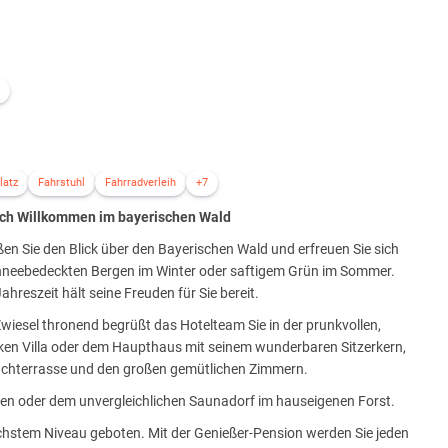
latz
Fahrstuhl
Fahrradverleih
+7
ich Willkommen im bayerischen Wald
en Sie den Blick über den Bayerischen Wald und erfreuen Sie sich
hneebedeckten Bergen im Winter oder saftigem Grün im Sommer.
ahreszeit hält seine Freuden für Sie bereit.
wiesel thronend begrüßt das Hotelteam Sie in der prunkvollen,
ken Villa oder dem Haupthaus mit seinem wunderbaren Sitzerkern,
achterrasse und den großen gemütlichen Zimmern.
hen oder dem unvergleichlichen Saunadorf im hauseigenen Forst.
chstem Niveau geboten. Mit der Genießer-Pension werden Sie jeden