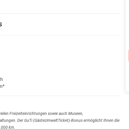
s
ch
en*
vielen Freizeiteinrichtungen sowie auch Museen,
taltungen. Der GuTi (GästeUmweltTicket)-Bonus ermöglicht Ihnen die
1.000 km.