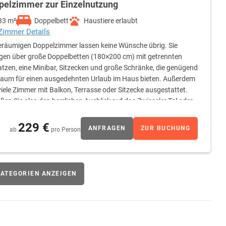
pelzimmer zur Einzelnutzung
33 m²
Doppelbett
Haustiere erlaubt
 Zimmer Details
eräumigen Doppelzimmer lassen keine Wünsche übrig. Sie
gen über große Doppelbetten (180×200 cm) mit getrennten
tzen, eine Minibar, Sitzecken und große Schränke, die genügend
aum für einen ausgedehnten Urlaub im Haus bieten. Außerdem
viele Zimmer mit Balkon, Terrasse oder Sitzecke ausgestattet.
ßen Sie also den herrlichen Ausblick auf das Zwieseler Tal oder
ügen über einen großen Waschtisch, der viel Stauraum bietet,
d einen beleuchteten Schmink- und Rasierspiegel. Flauschige
229 €
ANFRAGEN
ZUR BUCHUNG
ab
pro Person
e Badezimmerausstattung ab.
ATEGORIEN ANZEIGEN