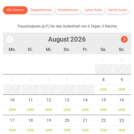
Alle Zimmer
Doppelzimmer
Einzelzimmer
Junior Suite
Family Suite
Pauschalpreis (p.P.) für den Aufenthalt von 6 Tagen, 5 Nächte
August
2026
Mo.
Di.
Mi.
Do.
Fr.
Sa.
So.
1
2
3
4
5
6
7
8
9
289
€
289
€
10
11
12
13
14
15
16
289
€
289
€
289
€
289
€
289
€
289
€
289
€
17
18
19
20
21
22
23
289
€
289
€
289
€
289
€
289
€
289
€
289
€