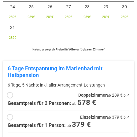
24
25
26
27
28
29
30
289
€
289
€
289
€
289
€
289
€
289
€
289
€
31
289
€
Kalender zeigt
ab
Preise für
"
Alle verfügbaren Zimmer
"
6 Tage Entspannung im Marienbad mit
Halbpension
6 Tage, 5 Nächte inkl. aller Arrangement-Leistungen
Doppelzimmer
289 €
ab
p.P.
578 €
Gesamtpreis für 2 Personen:
ab
Einzelzimmer
379 €
ab
p.P.
379 €
Gesamtpreis für 1 Person:
ab