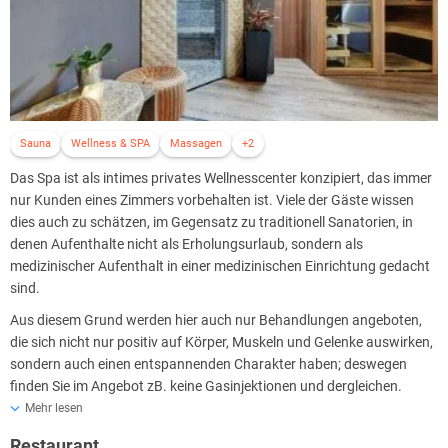
Sauna
Wellness & SPA
Massagen
+2
Das Spa ist als intimes privates Wellnesscenter konzipiert, das immer
nur Kunden eines Zimmers vorbehalten ist. Viele der Gäste wissen
dies auch zu schätzen, im Gegensatz zu traditionell Sanatorien, in
denen Aufenthalte nicht als Erholungsurlaub, sondern als
medizinischer Aufenthalt in einer medizinischen Einrichtung gedacht
sind.
Aus diesem Grund werden hier auch nur Behandlungen angeboten,
die sich nicht nur positiv auf Körper, Muskeln und Gelenke auswirken,
sondern auch einen entspannenden Charakter haben; deswegen
finden Sie im Angebot zB. keine Gasinjektionen und dergleichen.
Mehr lesen
Sie können jedoch bei Muskelverspannungen und Gelenkschmerzen
bei einer Aromamassage entspannen. Zur Auwahl stehen Ihnen
Restaurant