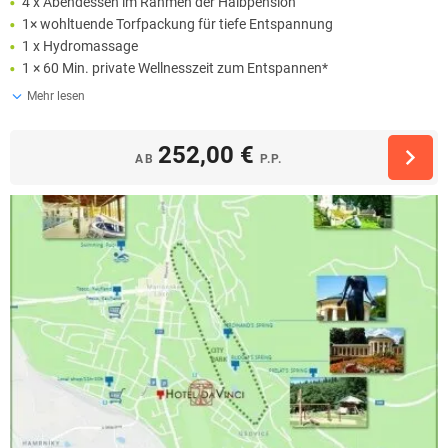
4 x Abendessen im Rahmen der Halbpension
1× wohltuende Torfpackung für tiefe Entspannung
1 x Hydromassage
1 × 60 Min. private Wellnesszeit zum Entspannen*
Mehr lesen
252,00 €
AB
P.P.