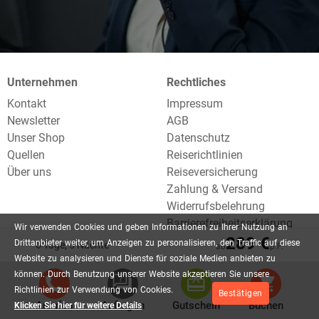
Unternehmen
Rechtliches
Kontakt
Impressum
Newsletter
AGB
Unser Shop
Datenschutz
Quellen
Reiserichtlinien
Über uns
Reiseversicherung
Zahlung & Versand
Widerrufsbelehrung
Barrierefreiheitserklärung
Wir
verwenden
Cookies
und
geben
Informationen
zu
Ihrer
Nutzung
an
289 €
Drittanbieter
weiter,
um
Anzeigen
zu
personalisieren,
den
Traffic
auf
diese
6 Tage, 5 Nächte
ab
p.P.
Hilfe
Gutscheine
Website
zu
analysieren
und
Dienste
für
soziale
Medien
anbieten
zu
können.
Durch
Benutzung
unserer
Website
akzeptieren
Sie
unsere
FAQ
Urlaubsgutschein einlösen
Richtlinien
zur
Verwendung
von
Cookies.
Lexikon
Reisegutschein bestellen
Bestätigen
Anrufen
Anfragen
Gutschein
Buchen
Klicken Sie hier für weitere Details
Blog