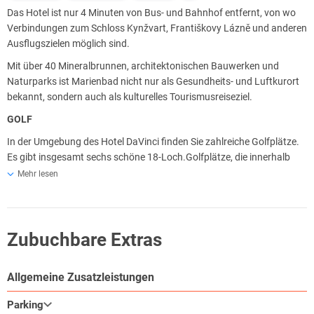
Das Hotel ist nur 4 Minuten von Bus- und Bahnhof entfernt, von wo
Verbindungen zum Schloss Kynžvart, Františkovy Lázně und anderen
Ausflugszielen möglich sind.
Mit über 40 Mineralbrunnen, architektonischen Bauwerken und
Naturparks ist Marienbad nicht nur als Gesundheits- und Luftkurort
bekannt, sondern auch als kulturelles Tourismusreiseziel.
GOLF
In der Umgebung des Hotel DaVinci finden Sie zahlreiche Golfplätze.
Es gibt insgesamt sechs schöne 18-Loch.Golfplätze, die innerhalb
von 10 bis 30 Minuten Fahrt erreichbar sind.
Mehr lesen
WALKING & CYCLING TRAILS
Marienbad bietet zudem zahlreiche, gut markierte Wander- und
Radfahrroten. Zwischen 1km und 42km Länge ist alles Möglich.
Zubuchbare Extras
ALPINE SKIING
Allgemeine Zusatzleistungen
In Marienbad gibt es außerdem ein Mini-Ski-Resort, welches 1,6 Km
lange Pisten hat, einen Skilift und weitere Ausstattung, die Ihr
Parking
Skierlebnis im Winter unvergesslich machen.