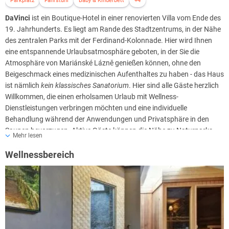
Parkplatz
Fahrstuhl
Baby & Kinderbett
+4
DaVinci
ist ein Boutique-Hotel in einer renovierten Villa vom Ende des
19. Jahrhunderts. Es liegt am Rande des Stadtzentrums, in der Nähe
des zentralen Parks mit der Ferdinand-Kolonnade. Hier wird Ihnen
eine entspannende Urlaubsatmosphäre geboten, in der Sie die
Atmosphäre von Mariánské Lázně genießen können, ohne den
Beigeschmack eines medizinischen Aufenthaltes zu haben - das Haus
ist nämlich
kein klassisches Sanatorium
. Hier sind alle Gäste herzlich
Willkommen, die einen erholsamen Urlaub mit Wellness-
Dienstleistungen verbringen möchten und eine individuelle
Behandlung während der Anwendungen und Privatsphäre in den
Saunen bevorzugen. Aktive Gäste können die Nähe zu Naturparks,
Mehr lesen
einer Mikrobrauerei, Bowling, einem Naturschwimmbad nutzen.
Wellnessbereich
Haustiere sind willkommen - Ihr Aufenthalt ist gerne mit Hund oder
einem anderen Haustier möglich :-)
Aufgrund des Konzepts und der Lage ist dieses Hotel möglicherweise
nicht für ältere Kunden zu empfehlen, insbesondere wenn Sie nach
traditionellen medizinischen Sanatorien suchen.