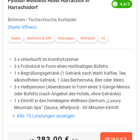
Pytloun Wellness Hotel Harrachov in
4,4/5
Harrachsdorf
Böhmen
Tschechische Kurbäder
(Karte öffnen)
Sauna
Wellness & SPA
Massagen
Whirlpool
+2
3 x Unterkunft im Komfortzimmer
3 x Frühstück in Form eines reichhaltigen Büfetts
1 x Begrüßungsgetränk (1 Getränk nach Wahl: Kaffee, Tee,
alkoholfreies Getränk, 1 Glas Becherovka, Bier oder Wein)
3 x Halbpension (Abendessen in Form eines 3-Gänge-Menüs
oder Büfetts (nach Angebot des Hotels, ohne Getränke)
1 x Eintritt in das hoteleigene Wellness-Zentrum „Luxury
Mountain Spa“ (Sauna, Whirlpool) - 60 Minuten-Eintritt
während der allg. Öffnungszeiten, Terminierung an der
+ Alle 15 Leistungen anzeigen
Hotelrezeption
1 x Anti-Stress-Massage von Rücken, Nacken und Kopf (30
Min.)
283,00 €
DETAILS