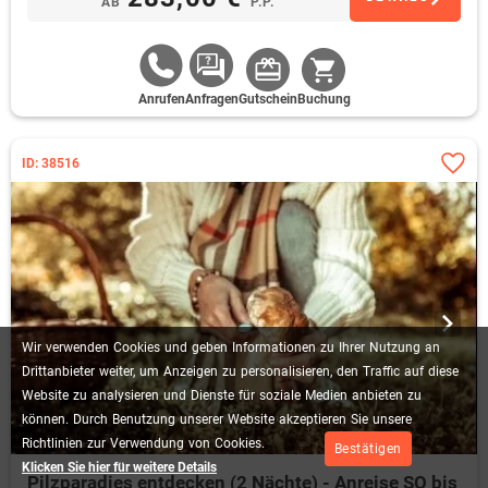
AB
P.P.
Anrufen
Anfragen
Gutschein
Buchung
ID: 38516
Wir
verwenden
Cookies
und
geben
Informationen
zu
Ihrer
Nutzung
an
Drittanbieter
weiter,
um
Anzeigen
zu
personalisieren,
den
Traffic
auf
diese
Website
zu
analysieren
und
Dienste
für
soziale
Medien
anbieten
zu
können.
Durch
Benutzung
unserer
Website
akzeptieren
Sie
unsere
Richtlinien
zur
Verwendung
von
Cookies.
Bestätigen
Klicken Sie hier für weitere Details
Pilzparadies entdecken (2 Nächte) - Anreise SO bis