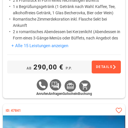
2 x Frühstück in Form eines reichhaltigen Büfetts
1 x Begrüßungsgetränk (1 Getränk nach Wahl: Kaffee, Tee,
alkoholfreies Getränk, 1 Glas Becherovka, Bier oder Wein)
Romantische Zimmerdekoration inkl. Flasche Sekt bei
Ankunft
2 x romantisches Abendessen bei Kerzenlicht (Abendessen in
Form eines 3-Gänge-Menüs oder Büffets, nach Angebot des
Chefkochs) inkl. Flasche Hauswein (eine Flasche pro Paar)
+ Alle 15 Leistungen anzeigen
1 x Thailändische Öl-Massage (60 Min.)
290,00 €
DETAILS
AB
P.P.
Anrufen
Anfragen
Gutschein
Buchung
ID: 47841