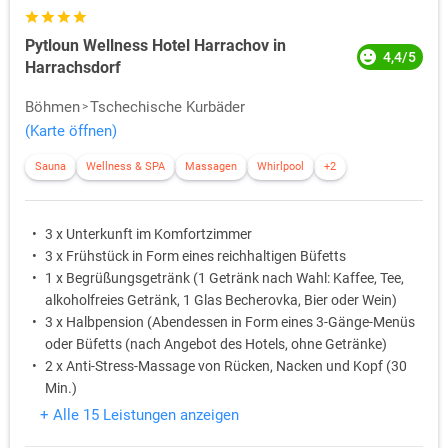
Pytloun Wellness Hotel Harrachov in
4,4/5
Harrachsdorf
Böhmen
Tschechische Kurbäder
(Karte öffnen)
Sauna
Wellness & SPA
Massagen
Whirlpool
+2
3 x Unterkunft im Komfortzimmer
3 x Frühstück in Form eines reichhaltigen Büfetts
1 x Begrüßungsgetränk (1 Getränk nach Wahl: Kaffee, Tee,
alkoholfreies Getränk, 1 Glas Becherovka, Bier oder Wein)
3 x Halbpension (Abendessen in Form eines 3-Gänge-Menüs
oder Büfetts (nach Angebot des Hotels, ohne Getränke)
2 x Anti-Stress-Massage von Rücken, Nacken und Kopf (30
Min.)
2 x Fußreflexzonenmassage (30 Min.)
+ Alle 15 Leistungen anzeigen