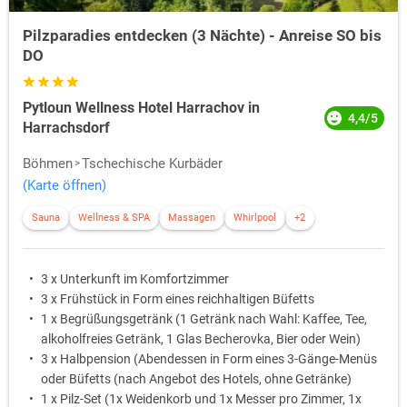
Pilzparadies entdecken (3 Nächte) - Anreise SO bis
DO
Pytloun Wellness Hotel Harrachov in
4,4/5
Harrachsdorf
Böhmen
Tschechische Kurbäder
(Karte öffnen)
Sauna
Wellness & SPA
Massagen
Whirlpool
+2
3 x Unterkunft im Komfortzimmer
3 x Frühstück in Form eines reichhaltigen Büfetts
1 x Begrüßungsgetränk (1 Getränk nach Wahl: Kaffee, Tee,
alkoholfreies Getränk, 1 Glas Becherovka, Bier oder Wein)
3 x Halbpension (Abendessen in Form eines 3-Gänge-Menüs
oder Büfetts (nach Angebot des Hotels, ohne Getränke)
1 x Pilz-Set (1x Weidenkorb und 1x Messer pro Zimmer, 1x