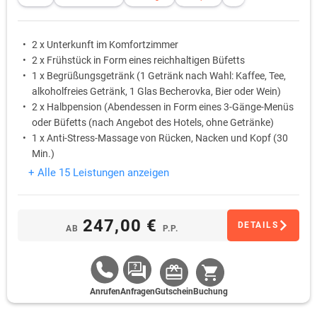
2 x Unterkunft im Komfortzimmer
2 x Frühstück in Form eines reichhaltigen Büfetts
1 x Begrüßungsgetränk (1 Getränk nach Wahl: Kaffee, Tee,
alkoholfreies Getränk, 1 Glas Becherovka, Bier oder Wein)
2 x Halbpension (Abendessen in Form eines 3-Gänge-Menüs
oder Büfetts (nach Angebot des Hotels, ohne Getränke)
1 x Anti-Stress-Massage von Rücken, Nacken und Kopf (30
Min.)
1 x Fußreflexzonenmassage (30 Min.)
+ Alle 15 Leistungen anzeigen
247,00 €
DETAILS
AB
P.P.
Anrufen
Anfragen
Gutschein
Buchung