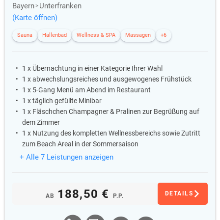
Bayern
Unterfranken
(Karte öffnen)
Sauna
Hallenbad
Wellness & SPA
Massagen
+6
1 x Übernachtung in einer Kategorie Ihrer Wahl
1 x abwechslungsreiches und ausgewogenes Frühstück
1 x 5-Gang Menü am Abend im Restaurant
1 x täglich gefüllte Minibar
1 x Fläschchen Champagner & Pralinen zur Begrüßung auf
dem Zimmer
1 x Nutzung des kompletten Wellnessbereichs sowie Zutritt
zum Beach Areal in der Sommersaison
+ Alle 7 Leistungen anzeigen
188,50 €
DETAILS
AB
P.P.