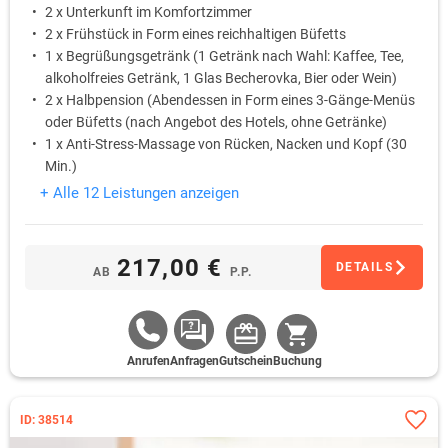
2 x Unterkunft im Komfortzimmer
2 x Frühstück in Form eines reichhaltigen Büfetts
1 x Begrüßungsgetränk (1 Getränk nach Wahl: Kaffee, Tee,
alkoholfreies Getränk, 1 Glas Becherovka, Bier oder Wein)
2 x Halbpension (Abendessen in Form eines 3-Gänge-Menüs
oder Büfetts (nach Angebot des Hotels, ohne Getränke)
1 x Anti-Stress-Massage von Rücken, Nacken und Kopf (30
Min.)
Kaffee- und Tee-Set mit Schnellkochkanne auf dem Zimmer
+ Alle 12 Leistungen anzeigen
gratis zur Verfügung
217,00 €
DETAILS
AB
P.P.
Anrufen
Anfragen
Gutschein
Buchung
ID: 38514