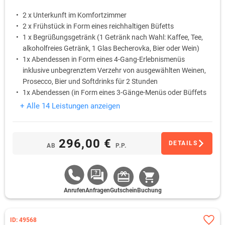
2 x Unterkunft im Komfortzimmer
2 x Frühstück in Form eines reichhaltigen Büfetts
1 x Begrüßungsgetränk (1 Getränk nach Wahl: Kaffee, Tee,
alkoholfreies Getränk, 1 Glas Becherovka, Bier oder Wein)
1x Abendessen in Form eines 4-Gang-Erlebnismenüs
inklusive unbegrenztem Verzehr von ausgewählten Weinen,
Prosecco, Bier und Softdrinks für 2 Stunden
1x Abendessen (in Form eines 3-Gänge-Menüs oder Büffets
(nach Angebot des Hotels, ohne Getränke)
+ Alle 14 Leistungen anzeigen
1x Königliche Thai-Massage (60 Min.) pro Person
296,00 €
DETAILS
AB
P.P.
Anrufen
Anfragen
Gutschein
Buchung
ID: 49568