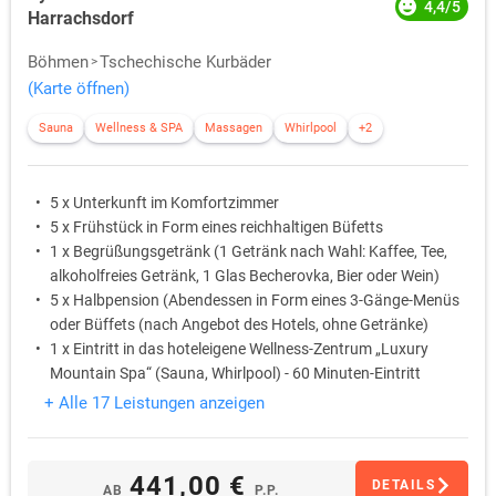
4,4/5
Harrachsdorf
Böhmen
Tschechische Kurbäder
(Karte öffnen)
Sauna
Wellness & SPA
Massagen
Whirlpool
+2
5 x Unterkunft im Komfortzimmer
5 x Frühstück in Form eines reichhaltigen Büfetts
1 x Begrüßungsgetränk (1 Getränk nach Wahl: Kaffee, Tee,
alkoholfreies Getränk, 1 Glas Becherovka, Bier oder Wein)
5 x Halbpension (Abendessen in Form eines 3-Gänge-Menüs
oder Büffets (nach Angebot des Hotels, ohne Getränke)
1 x Eintritt in das hoteleigene Wellness-Zentrum „Luxury
Mountain Spa“ (Sauna, Whirlpool) - 60 Minuten-Eintritt
während der allg. Öffnungszeiten, Terminierung an der
+ Alle 17 Leistungen anzeigen
Hotelrezeption
1 x Anti-Stress-Massage von Rücken, Nacken und Kopf (30
Min.)
441,00 €
DETAILS
AB
P.P.