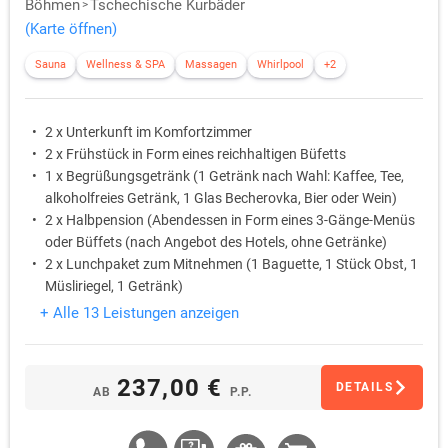
Böhmen
Tschechische Kurbäder
(Karte öffnen)
Sauna
Wellness & SPA
Massagen
Whirlpool
+2
2 x Unterkunft im Komfortzimmer
2 x Frühstück in Form eines reichhaltigen Büfetts
1 x Begrüßungsgetränk (1 Getränk nach Wahl: Kaffee, Tee,
alkoholfreies Getränk, 1 Glas Becherovka, Bier oder Wein)
2 x Halbpension (Abendessen in Form eines 3-Gänge-Menüs
oder Büffets (nach Angebot des Hotels, ohne Getränke)
2 x Lunchpaket zum Mitnehmen (1 Baguette, 1 Stück Obst, 1
Müsliriegel, 1 Getränk)
1 x Fußreflexzonenmassage – NUAT TAO (30 Min.)
+ Alle 13 Leistungen anzeigen
237,00 €
DETAILS
AB
P.P.