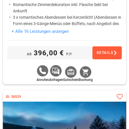
Romantische Zimmerdekoration inkl. Flasche Sekt bei
Ankunft
3 x romantisches Abendessen bei Kerzenlicht (Abendessen in
Form eines 3-Gänge-Menüs oder Büffets, nach Angebot des
Chefkochs) inkl. Flasche Hauswein (eine Flasche pro Paar)
+ Alle 16 Leistungen anzeigen
1 x Thailändische Öl-Massage (60 Min.)
396,00 €
DETAILS
AB
P.P.
Anrufen
Anfragen
Gutschein
Buchung
ID: 38529