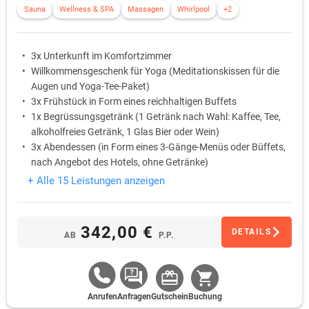
Sauna
Wellness & SPA
Massagen
Whirlpool
+2
3x Unterkunft im Komfortzimmer
Willkommensgeschenk für Yoga (Meditationskissen für die
Augen und Yoga-Tee-Paket)
3x Frühstück in Form eines reichhaltigen Buffets
1x Begrüssungsgetränk (1 Getränk nach Wahl: Kaffee, Tee,
alkoholfreies Getränk, 1 Glas Bier oder Wein)
3x Abendessen (in Form eines 3-Gänge-Menüs oder Büffets,
nach Angebot des Hotels, ohne Getränke)
1x Anti-Stress-Massage von Rücken, Nacken und Kopf (30
+ Alle 15 Leistungen anzeigen
Min.)
342,00 €
DETAILS
AB
P.P.
Anrufen
Anfragen
Gutschein
Buchung