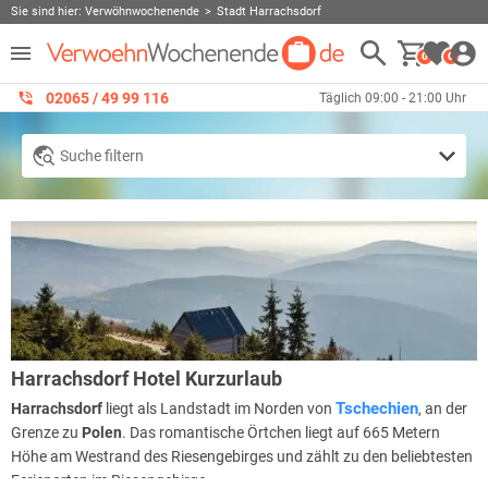
Sie sind hier:
Verwöhnwochenende
Stadt Harrachsdorf
0
0
02065 / 49 ‌99 116
Täglich 09:00 - 21:00 Uhr
Suche filtern
Harrachsdorf Hotel Kurzurlaub
Tschechien
Harrachsdorf
liegt als Landstadt im Norden von
, an der
Grenze zu
Polen
. Das romantische Örtchen liegt auf 665 Metern
Höhe am Westrand des Riesengebirges und zählt zu den beliebtesten
Ferienorten im Riesengebirge.