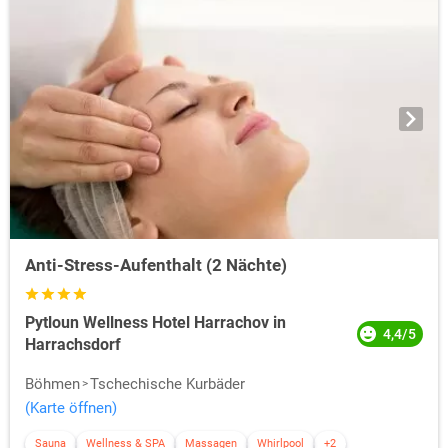
Anti-Stress-Aufenthalt (2 Nächte)
Pytloun Wellness Hotel Harrachov in
4,4/5
Harrachsdorf
Böhmen
Tschechische Kurbäder
(Karte öffnen)
Sauna
Wellness & SPA
Massagen
Whirlpool
+2