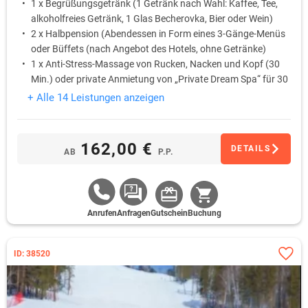
1 x Begrüßungsgetränk (1 Getränk nach Wahl: Kaffee, Tee,
alkoholfreies Getränk, 1 Glas Becherovka, Bier oder Wein)
2 x Halbpension (Abendessen in Form eines 3-Gänge-Menüs
oder Büffets (nach Angebot des Hotels, ohne Getränke)
1 x Anti-Stress-Massage von Rucken, Nacken und Kopf (30
Min.) oder private Anmietung von „Private Dream Spa“ für 30
Min., je nach aktueller Ausstattung des Hotels
+ Alle 14 Leistungen anzeigen
1 x Fussreflexzonenmassage (30 Min.) oder private
Anmietung von „Private Dream Spa“ für 30 Min., je nach
aktueller Ausstattung des Hotels
162,00 €
DETAILS
AB
P.P.
Anrufen
Anfragen
Gutschein
Buchung
ID: 38520