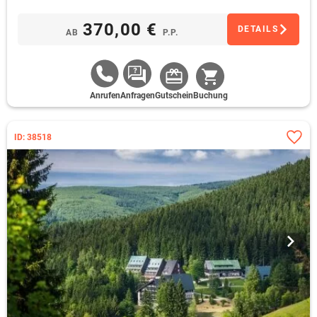
370,00 €
DETAILS
AB
P.P.
Anrufen
Anfragen
Gutschein
Buchung
ID: 38518