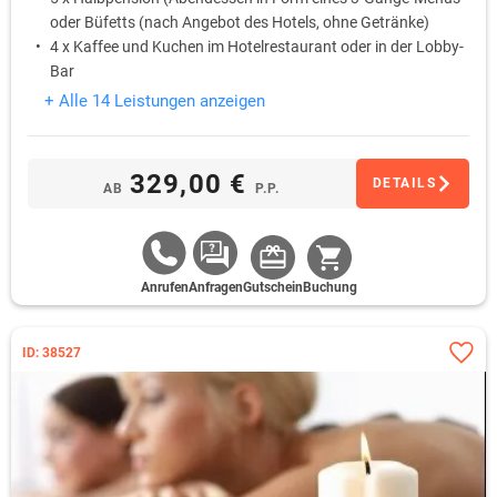
oder Büfetts (nach Angebot des Hotels, ohne Getränke)
4 x Kaffee und Kuchen im Hotelrestaurant oder in der Lobby-
Bar
1 x Fussreflexzonenmassage (30 Min.) pro Person oder
+ Alle 14 Leistungen anzeigen
private Anmietung von „Private Dream Spa“ für 30 Min., je
nach aktueller Ausstattung des Hotels
329,00 €
DETAILS
AB
P.P.
Anrufen
Anfragen
Gutschein
Buchung
ID: 38527