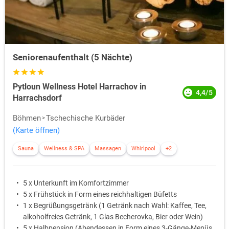
Seniorenaufenthalt (5 Nächte)
Pytloun Wellness Hotel Harrachov in
4,4/5
Harrachsdorf
Böhmen
Tschechische Kurbäder
(Karte öffnen)
Sauna
Wellness & SPA
Massagen
Whirlpool
+2
5 x Unterkunft im Komfortzimmer
5 x Frühstück in Form eines reichhaltigen Büfetts
1 x Begrüßungsgetränk (1 Getränk nach Wahl: Kaffee, Tee,
alkoholfreies Getränk, 1 Glas Becherovka, Bier oder Wein)
5 x Halbpension (Abendessen in Form eines 3-Gänge-Menüs