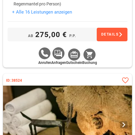
Regenmantel pro Person)
Vermietung eines Pilztrockners während des Aufenthalts
+ Alle 16 Leistungen anzeigen
275,00 €
DETAILS
AB
P.P.
Anrufen
Anfragen
Gutschein
Buchung
ID: 38524