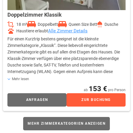
Doppelzimmer Klassik
18 m²
Doppelbett
Queen Size Bett
Dusche
Alle Zimmer Details
Haustiere erlaubt
Für einen Kurztrip bestens geeignet ist die kleinste
Zimmerkategorie „Klassik“. Diese liebevoll eingerichtete
Zimmerkategorie gibt es auf allen drei Etagen des Hauses. Die
Klassik-Zimmer verfügen über eine platzsparende ebenerdige
Dusche sowie Safe, SAT-TV, Telefon und kostenfreiem
Internetzugang (WLAN). Gegen einen Aufpreis kann diese
Zimmerkategorie auch als Einzelzimmer gebucht werden. Bitte
Mehr lesen
beachten Sie, dass in dieser Kategorie keine Zustellmöglichkeit in
153 €
ab
pro Person
Form eines Babybettes oder Zustellbettes besteht.
ANFRAGEN
ZUR BUCHUNG
MEHR ZIMMERKATEGORIEN ANZEIGEN