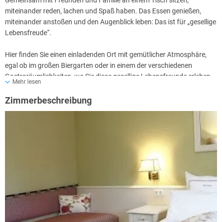
Gemeinsam mit Freunden und Familie an einem Tisch sitzen,
miteinander reden, lachen und Spaß haben. Das Essen genießen,
miteinander anstoßen und den Augenblick leben: Das ist für „gesellige
Lebensfreude“.
Hier finden Sie einen einladenden Ort mit gemütlicher Atmosphäre,
egal ob im großen Biergarten oder in einem der verschiedenen
Gastroräumlichkeiten, wo Sie diese gesellige Lebensfreunde erleben
Mehr lesen
können.
Zimmerbeschreibung
In der Küche werden frische regionale Produkte und Erzeugnisse aus
ökologischem Anbau verarbeitet. Gehen Sie auf eine kulinarische
Entdeckungsreise in der Brauereistube, im Tonkas Biergenuß-
Restaurant oder im Biergarten mit Kinderspielplatz