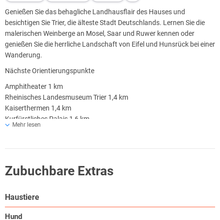
Genießen Sie das behagliche Landhausflair des Hauses und
besichtigen Sie Trier, die älteste Stadt Deutschlands. Lernen Sie die
malerischen Weinberge an Mosel, Saar und Ruwer kennen oder
genießen Sie die herrliche Landschaft von Eifel und Hunsrück bei einer
Wanderung.
Nächste Orientierungspunkte
Amphitheater 1 km
Rheinisches Landesmuseum Trier 1,4 km
Kaiserthermen 1,4 km
Kurfürstliches Palais 1,6 km
Mehr lesen
Konstantinbasilika 1,6 km
Hauptbahnhof Trier 1,7 km
Liebfrauenkirche Trier 1,8 km
St. Gangolf 1,8 km
Zubuchbare Extras
Museum am Dom 1,8 km
Trierer Dom 1,9 km
Fußgängerzone Trier 2 km
Haustiere
Hund