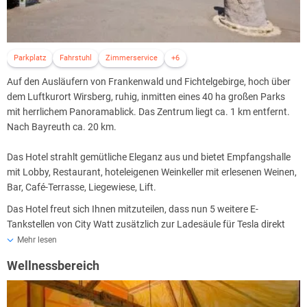
Parkplatz
Fahrstuhl
Zimmerservice
+6
Auf den Ausläufern von Frankenwald und Fichtelgebirge, hoch über
dem Luftkurort Wirsberg, ruhig, inmitten eines 40 ha großen Parks
mit herrlichem Panoramablick. Das Zentrum liegt ca. 1 km entfernt.
Nach Bayreuth ca. 20 km.
Das Hotel strahlt gemütliche Eleganz aus und bietet Empfangshalle
mit Lobby, Restaurant, hoteleigenen Weinkeller mit erlesenen Weinen,
Bar, Café-Terrasse, Liegewiese, Lift.
Das Hotel freut sich Ihnen mitzuteilen, dass nun 5 weitere E-
Tankstellen von City Watt zusätzlich zur Ladesäule für Tesla direkt
vor dem Hotel & Restaurant in Betrieb genommen wurden. Sie
Mehr lesen
können ganz einfach mit Smartphone oder dem RFID-Chip Ihres
Wellnessbereich
Anbieters und mit Ihrem E-Ladekabel, Ihr Fahrzeug während des
Hotelaufenthaltes oder während Ihres Wellness- oder
Restaurantbesuches laden.