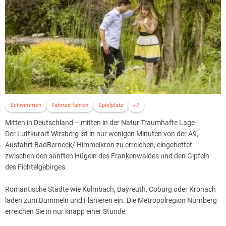
Natürlich bieten Haus und Zimmer Ihnen einen Zugang ins Internet
an.
Wählen Sie:
Kostenfreies Surfen in der Internetcorner an der Rezeption
ISDN-Zugang in Ihrem Business-Zimmer
Zugang über HOT-SPOT Wireless-LAN
Schwimmen
Fahrrad fahren
Spielplatz
+7
Mitten in Deutschland – mitten in der Natur Traumhafte Lage
Der Luftkurort Wirsberg ist in nur wenigen Minuten von der A9,
Ausfahrt BadBerneck/ Himmelkron zu erreichen, eingebettet
zwischen den sanften Hügeln des Frankenwaldes und den Gipfeln
des Fichtelgebirges.
Romantische Städte wie Kulmbach, Bayreuth, Coburg oder Kronach
laden zum Bummeln und Flanieren ein. Die Metropolregion Nürnberg
erreichen Sie in nur knapp einer Stunde.