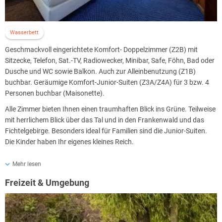
Wasserbett
Geschmackvoll eingerichtete Komfort- Doppelzimmer (Z2B) mit
Sitzecke, Telefon, Sat.-TV, Radiowecker, Minibar, Safe, Föhn, Bad oder
Dusche und WC sowie Balkon. Auch zur Alleinbenutzung (Z1B)
buchbar. Geräumige Komfort-Junior-Suiten (Z3A/Z4A) für 3 bzw. 4
Personen buchbar (Maisonette).
Alle Zimmer bieten Ihnen einen traumhaften Blick ins Grüne. Teilweise
mit herrlichem Blick über das Tal und in den Frankenwald und das
Fichtelgebirge. Besonders ideal für Familien sind die Junior-Suiten.
Die Kinder haben Ihr eigenes kleines Reich.
Für Nichtraucher hält das Hotel neben der rauchfreien Zone im
Mehr lesen
Restaurant natürlich auch Nichtraucherzimmer bereit. Alles Zimmer
Freizeit & Umgebung
sind mit Balkon, Safe und Minibar ausgestattet. Rauchfrei sind z.B.
alle Junior-Suiten. Damit Nichtraucher-Zimmer reserviert werden
können, bitten das Hotel um einen frühzeitigen Hinweis.