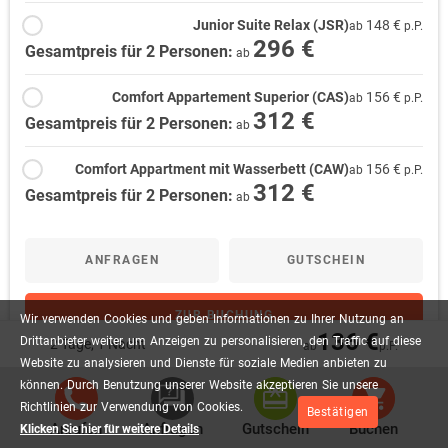
Junior Suite Relax (JSR)
148 €
ab
p.P.
296 €
Gesamtpreis für 2 Personen:
ab
Comfort Appartement Superior (CAS)
156 €
ab
p.P.
312 €
Gesamtpreis für 2 Personen:
ab
Comfort Appartment mit Wasserbett (CAW)
156 €
ab
p.P.
312 €
Gesamtpreis für 2 Personen:
ab
ANFRAGEN
GUTSCHEIN
ZUR BUCHUNG
Wir
verwenden
Cookies
und
geben
Informationen
zu
Ihrer
Nutzung
an
136 €
Drittanbieter
weiter,
um
Anzeigen
zu
personalisieren,
den
Traffic
auf
diese
2 Tage, 1 Nacht
ab
p.P.
Website
zu
analysieren
und
Dienste
für
soziale
Medien
anbieten
zu
können.
Durch
Benutzung
unserer
Website
akzeptieren
Sie
unsere
Richtlinien
zur
Verwendung
von
Cookies.
Bestätigen
Häufig gestellte Fragen
Anrufen
Anfragen
Gutschein
Buchen
Klicken Sie hier für weitere Details