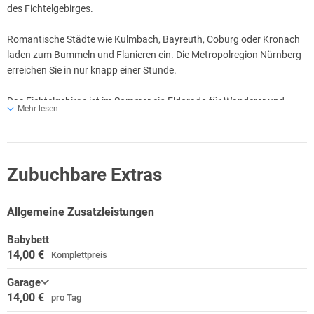
des Fichtelgebirges.
Romantische Städte wie Kulmbach, Bayreuth, Coburg oder Kronach
laden zum Bummeln und Flanieren ein. Die Metropolregion Nürnberg
erreichen Sie in nur knapp einer Stunde.
Das Fichtelgebirge ist im Sommer ein Eldorado für Wanderer und
Mehr lesen
Naturfreunde. Ochsenkopf, Epprechtstein oder Waldstein sind nur
einige der zahlreichen beliebten Wander- und Sportregionen. Skifahrer
finden im Winter viele gepflegte Loipen und Pisten.
Zubuchbare Extras
Die Fränkische Schweiz wartet auf mit bizzarren Felsformationen,
romantischen Tropfsteinhöhlen, grünen Hügeln und tiefen Tälern.
Viele kleine Gasthäuser laden zum Einkehren ein und die Vielfalt der
Allgemeine Zusatzleistungen
Biersorten ist durch die Vielzahl kleiner Privatbrauereien legendär.
Babybett
14,00 €
Komplettpreis
Garage
14,00 €
pro Tag