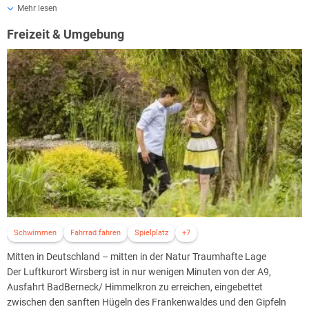
Für Nichtraucher hält das Hotel neben der rauchfreien Zone im
Mehr lesen
Restaurant natürlich auch Nichtraucherzimmer bereit. Alles Zimmer
Freizeit & Umgebung
sind mit Balkon, Safe und Minibar ausgestattet. Rauchfrei sind z.B.
alle Junior-Suiten. Damit Nichtraucher-Zimmer reserviert werden
können, bitten das Hotel um einen frühzeitigen Hinweis.
Natürlich bieten Haus und Zimmer Ihnen einen Zugang ins Internet
an.
Wählen Sie:
Kostenfreies Surfen in der Internetcorner an der Rezeption
ISDN-Zugang in Ihrem Business-Zimmer
Zugang über HOT-SPOT Wireless-LAN
Schwimmen
Fahrrad fahren
Spielplatz
+7
Mitten in Deutschland – mitten in der Natur Traumhafte Lage
Der Luftkurort Wirsberg ist in nur wenigen Minuten von der A9,
Ausfahrt BadBerneck/ Himmelkron zu erreichen, eingebettet
zwischen den sanften Hügeln des Frankenwaldes und den Gipfeln