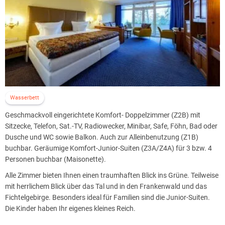
kleinen Snacks für den "späten Hunger".
Täglich frischer Obstkorb an der Rezeption ab 15:00 Uhr.
Wasserbett
Geschmackvoll eingerichtete Komfort- Doppelzimmer (Z2B) mit
Sitzecke, Telefon, Sat.-TV, Radiowecker, Minibar, Safe, Föhn, Bad oder
Dusche und WC sowie Balkon. Auch zur Alleinbenutzung (Z1B)
buchbar. Geräumige Komfort-Junior-Suiten (Z3A/Z4A) für 3 bzw. 4
Personen buchbar (Maisonette).
Alle Zimmer bieten Ihnen einen traumhaften Blick ins Grüne. Teilweise
mit herrlichem Blick über das Tal und in den Frankenwald und das
Fichtelgebirge. Besonders ideal für Familien sind die Junior-Suiten.
Die Kinder haben Ihr eigenes kleines Reich.