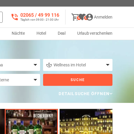
02065 / 49 ‌99 116
Anmelden
0
0
Täglich von 09:00 - 21:00 Uhr
d
Nächte
Hotel
Deal
Urlaub verschenken
SUCHE
DETAILSUCHE ÖFFNEN