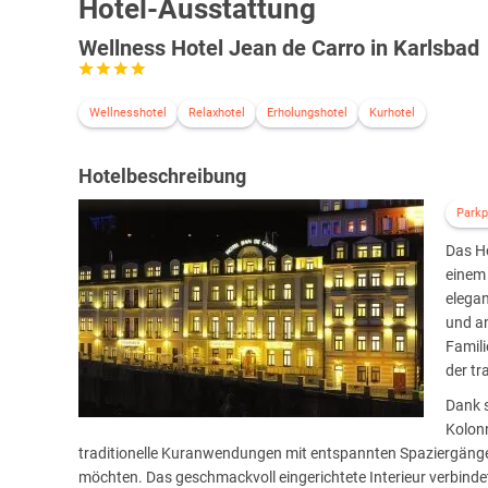
Hotel-Ausstattung
Wellness Hotel Jean de Carro in Karlsbad
Wellnesshotel
Relaxhotel
Erholungshotel
Kurhotel
Hotelbeschreibung
Parkp
Das Ho
einem
elegan
und an
Famili
der tr
Dank 
Kolonn
traditionelle Kuranwendungen mit entspannten Spaziergänge
möchten. Das geschmackvoll eingerichtete Interieur verbinde