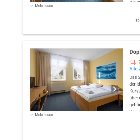
der S
Mehr lesen
einem Sitzbereich, einem Schreibtisch, einem Flachbildf
es ein eigenes Bad mit Dusche oder Badewanne, Toiletten
ab
und ein einzigartiges Kurstadt-Erlebnis.
Dop
Alle
Das S
der i
Kurst
über 
gehör
Von d
Mehr lesen
auf die historischen Sehenswürdigkeiten und die Atmosp
Bad mit Toilettenartikeln und einem Haartrockner. Eine 