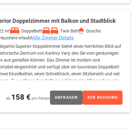
erior Doppelzimmer mit Balkon und Stadtblick
22 m²
Doppelbett
Twin Bett
Dusche
Alle Zimmer Details
Haustiere erlaubt
legante Superior-Doppelzimmer bietet einen herrlichen Blick auf
istorische Zentrum von Karlovy Vary, den Sie vom geräumigen
n aus genießen können. Das Zimmer ist modern und
rtabel eingerichtet und verfügt über ein luxuriöses Doppelbett
zwei Einzelbetten, einen Schreibtisch, einen Sitzbereich und viel
aum. Zur weiteren Ausstattung gehören eine Klimaanlage, ein
 mit Dusche liegen hochwertige Toilettenartikel, ein
e Wahl für diejenigen, die Komfort und ein einzigartiges Erlebnis
158 €
ANFRAGEN
ZUR BUCHUNG
ab
pro Person