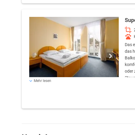
Sup
Das e
das h
Balko
komfo
oder 
Staur
Mehr lesen
Flachbildfernseher und ein Safe. Im stilvollen Badezimmer
Haartrockner und ein Bademantel für Sie bereit. Eine ideal
im Herzen der Kurstadt suchen.