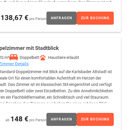
tadt und dem ruhigen Flusslauf verzaubern. Das Zimmer ist mit
ernseher, einem Safe und Stauraum ausgestattet. Außerdem gibt
artikeln und einem Haartrockner. Dieses Zimmer bietet Komfort
138,67 €
ANFRAGEN
ZUR BUCHUNG
pro Person
pelzimmer mit Stadtblick
20 m²
Doppelbett
Haustiere erlaubt
 Zimmer Details
tandard-Doppelzimmer mit Blick auf die Karlsbader Altstadt ist
deale Ort für einen komfortablen Aufenthalt im Herzen der
adt. Das Zimmer ist im klassischen Stil eingerichtet und verfügt
ein Doppelbett oder zwei Einzelbetten. Zu den Annehmlichkeiten
en ein Flachbildfernseher, ein Schreibtisch und viel Stauraum.
en Fenstern des Zimmers aus haben Sie einen schönen Blick
häre der Stadt. Das Zimmer verfügt außerdem über ein eigenes
gute Wahl für einen angenehmen Aufenthalt in Karlovy Vary.
148 €
ANFRAGEN
ZUR BUCHUNG
ab
pro Person