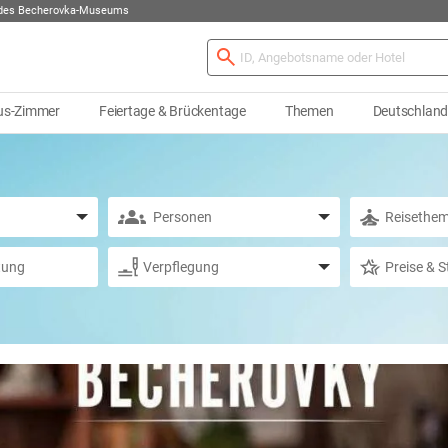
 des Becherovka-Museums
us-Zimmer
Feiertage & Brückentage
Themen
Deutschlan