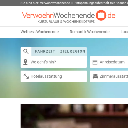
Sie sind hier:
Verwöhnwochenende
Entspannungsaufenthalt mit Besuch
Wellness Wochenende
Romantik Wochenende
Lux
FAHRZEIT
ZIELREGION