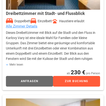
Dreibettzimmer mit Stadt- und Flussblick
Doppelbett
Einzelbett
Haustiere erlaubt
Alle Zimmer Details
Dieses Dreibettzimmer mit Blick auf die Stadt und den Fluss in
Karlovy Vary ist eine ideale Wahl für Familien oder kleine
Gruppen. Das Zimmer bietet eine geräumige und komfortable
Unterkunft mit drei Einzelbetten oder einer Kombination aus
einem Doppelbett und einem Einzelbett. Der Blick aus den
Fenstern wird Sie mit der Kulisse der Stadt und dem ruhigen
Flusslauf verzaubern. Das Zimmer ist mit einem Sitzbereich,
Mehr lesen
einem Schreibtisch, einem Flachbildfernseher, einem Safe und
230 €
ab
pro Person
Stauraum ausgestattet. Außerdem gibt es ein eigenes Bad mit
Dusche oder Badewanne, Toilettenartikeln und einem
ANFRAGEN
ZUR BUCHUNG
Haartrockner. Dieses Zimmer bietet Komfort und ein
einzigartiges Kurstadt-Erlebnis.