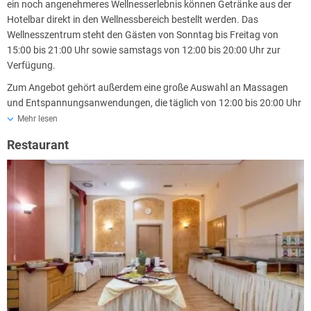
ein noch angenehmeres Wellnesserlebnis können Getränke aus der
Hotelbar direkt in den Wellnessbereich bestellt werden. Das
Wellnesszentrum steht den Gästen von Sonntag bis Freitag von
15:00 bis 21:00 Uhr sowie samstags von 12:00 bis 20:00 Uhr zur
Verfügung.
Zum Angebot gehört außerdem eine große Auswahl an Massagen
und Entspannungsanwendungen, die täglich von 12:00 bis 20:00 Uhr
angeboten werden. Die Gäste können zwischen klassischen Teil- und
Mehr lesen
Ganzkörpermassagen, Aromamassagen, Kerzenmassagen,
Restaurant
Fußreflexzonenmassagen mit Mineralfußbad, Lymphdrainagen sowie
der beliebten indischen Kopfmassage wählen. Ergänzt wird das
Angebot durch Paraffinpackungen für Hände und Füße sowie
ausgewählte kosmetische Behandlungen zur Pflege,
Feuchtigkeitsversorgung und Regeneration der Haut. Der
professionelle Service und die angenehme Atmosphäre schaffen
ideale Voraussetzungen für neue Energie und das Wohlbefinden von
Körper und Geist.