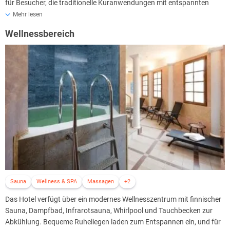
für Besucher, die traditionelle Kuranwendungen mit entspannten
Spaziergängen durch die malerischen Straßen von Karlovy Vary
Mehr lesen
verbinden möchten. Das geschmackvoll eingerichtete Interieur
Wellnessbereich
verbindet klassischen Stil mit modernen Elementen und schafft eine
gemütliche und einladende Atmosphäre für einen erholsamen
Aufenthalt.
Ob romantischer Kurzurlaub zu zweit, Familienreise oder
entspannende Wellness-Auszeit – das Hotel Jean De Carro**** bietet
den idealen Rahmen für unvergessliche Tage im Herzen von Karlovy
Vary.
Sauna
Wellness & SPA
Massagen
+2
Das Hotel verfügt über ein modernes Wellnesszentrum mit finnischer
Sauna, Dampfbad, Infrarotsauna, Whirlpool und Tauchbecken zur
Abkühlung. Bequeme Ruheliegen laden zum Entspannen ein, und für