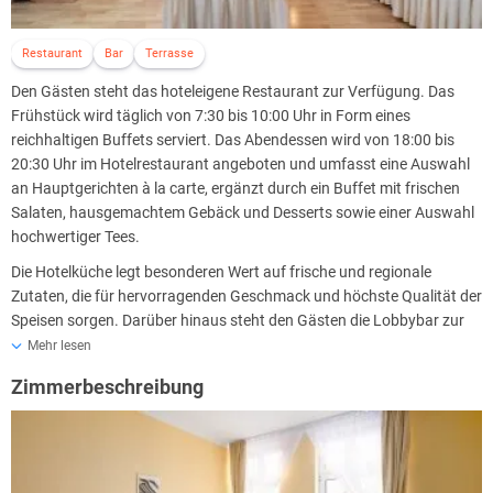
Restaurant
Bar
Terrasse
Den Gästen steht das hoteleigene Restaurant zur Verfügung. Das
Frühstück wird täglich von 7:30 bis 10:00 Uhr in Form eines
reichhaltigen Buffets serviert. Das Abendessen wird von 18:00 bis
20:30 Uhr im Hotelrestaurant angeboten und umfasst eine Auswahl
an Hauptgerichten à la carte, ergänzt durch ein Buffet mit frischen
Salaten, hausgemachtem Gebäck und Desserts sowie einer Auswahl
hochwertiger Tees.
Die Hotelküche legt besonderen Wert auf frische und regionale
Zutaten, die für hervorragenden Geschmack und höchste Qualität der
Speisen sorgen. Darüber hinaus steht den Gästen die Lobbybar zur
Verfügung, in der sie ausgezeichneten Kaffee, erfrischende Cocktails
Mehr lesen
oder andere Getränke in angenehmer Atmosphäre genießen können.
Zimmerbeschreibung