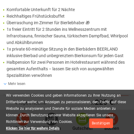
Komfortable Unterkunft für 2 Nächte
Reichhaltiges Frühstücksbuffet
Überraschung im Zimmer für Bierliebhaber 🎁
1x freier Eintritt für 2 Stunden ins Wellnesszentrum mit
Infrarotsauna, finnischer Sauna, türkischem Dampfbad, Whirlpool
und Abkühlbrunnen
1x private 60-minütige Sitzung in den Bierbädern BEERLAND
inklusive Bierbad und unbegrenztem Bierkonsum für jeden Gast
Halbpension für zwei Personen im Hotelrestaurant während des
gesamten Aufenthalts – lassen Sie sich von ausgewählten
Spezialitäten verwöhnen
Mehr lesen
Wir
verwenden
Cookies
und
geben
Informationen
zu
Ihrer
Nutzung
an
169,00 €
228 €
Drittanbieter
weiter,
um
Anzeigen
zu
personalisieren,
den
Traffic
auf
diese
4 Tage, 3 Nächte
AB
P.P.
ab
p.P.
Website
zu
analysieren
und
Dienste
für
soziale
Medien
anbieten
zu
können.
Durch
Benutzung
unserer
Website
akzeptieren
Sie
unsere
Richtlinien
zur
Verwendung
von
Cookies.
Bestätigen
Anrufen
Anfragen
Gutschein
Buchen
Klicken Sie hier für weitere Details