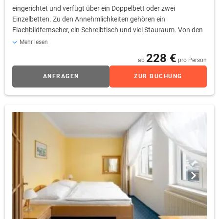
eingerichtet und verfügt über ein Doppelbett oder zwei
Einzelbetten. Zu den Annehmlichkeiten gehören ein
Flachbildfernseher, ein Schreibtisch und viel Stauraum. Von den
Fenstern des Zimmers aus haben Sie einen schönen Blick auf die
Mehr lesen
historischen Sehenswürdigkeiten und die Atmosphäre der Stadt.
228 €
ab
pro Person
Das Zimmer verfügt außerdem über ein eigenes Bad mit
Toilettenartikeln und einem Haartrockner. Eine gute Wahl für
ANFRAGEN
ZUR BUCHUNG
einen angenehmen Aufenthalt in Karlovy Vary.