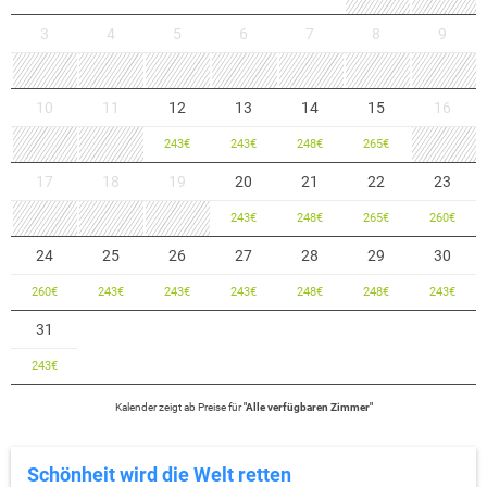
3
4
5
6
7
8
9
10
11
12
13
14
15
16
243
€
243
€
248
€
265
€
17
18
19
20
21
22
23
243
€
248
€
265
€
260
€
24
25
26
27
28
29
30
260
€
243
€
243
€
243
€
248
€
248
€
243
€
31
243
€
Kalender zeigt
ab
Preise für
"
Alle verfügbaren Zimmer
"
Schönheit wird die Welt retten