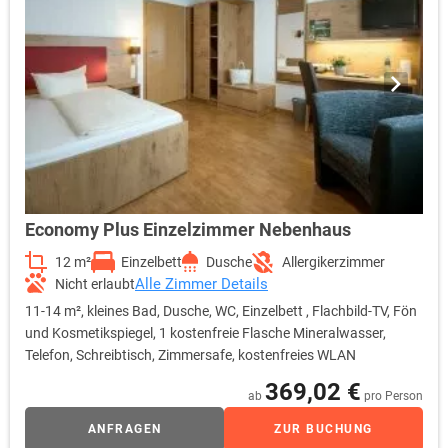
Economy Plus Einzelzimmer Nebenhaus
12 m²
Einzelbett
Dusche
Allergikerzimmer
Alle Zimmer Details
Nicht erlaubt
11-14 m², kleines Bad, Dusche, WC, Einzelbett , Flachbild-TV, Fön
und Kosmetikspiegel, 1 kostenfreie Flasche Mineralwasser,
Telefon, Schreibtisch, Zimmersafe, kostenfreies WLAN
369,02 €
ab
pro Person
ANFRAGEN
ZUR BUCHUNG