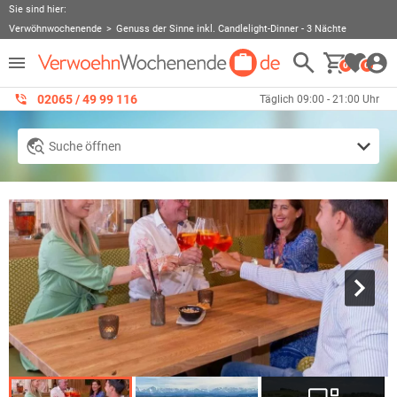
Sie sind hier:
Verwöhnwochenende
Genuss der Sinne inkl. Candlelight-Dinner - 3 Nächte
0
0
02065 / 49 ‌99 116
Täglich 09:00 - 21:00 Uhr
Suche öffnen