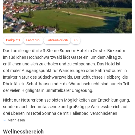
Parkplatz
Fahrstuhl
Fahrradverleih
+6
Das familiengeführte 3-Sterne-Superior-Hotel im Ortsteil Birkendorf
im südlichen Hochschwarzwald lädt Gäste ein, um dem Alltag zu
entfliehen und sich zu erholen und zu entspannen. Das Hotel ist
optimaler Ausgangspunkt für Wanderungen oder Fahrradtouren in
intakter Natur des Südschwarzwalds. Der Schluchsee, Feldberg, die
Rheinfälle in Schaffhausen oder die Wutachschlucht sind nur ein Teil
der vielen Highlights in unmittelbarer Umgebung.
Nicht nur Naturerlebnisse bieten Möglichkeiten zur Entschleunigung,
sondern auch der umfassende und großzügige Wellnessbereich auf
drei Ebenen im Hotel Sonnhalde mit Hallenbad, verschiedenen
Saunen, Infrarotliegen und Ruheräume. Der angrenzende
Mehr lesen
Außenbereich mit vielen Liegemöglichkeiten lässt Sie die Sonne
Wellnessbereich
genießen. Das reichhaltige und vielseitige Frühstücksbuffet im Hotel