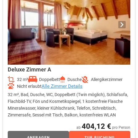
Deluxe Zimmer A
32 m²
Doppelbett
Dusche
Allergikerzimmer
Alle Zimmer Details
Nicht erlaubt
32 m², Bad, Dusche, WC, Doppelbett (Twin möglich), Schlafsofa,
Flachbild-TV, Fön und Kosmetikspiegel, 1 kostenfreie Flasche
Mineralwasser, kleiner Kühlschrank, Telefon, Schreibtisch,
Zimmersafe, Sessel mit Tisch, Balkon, kostenfreies WLAN
404,12 €
ab
pro Person
ANFRAGEN
ZUR BUCHUNG