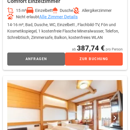
Comfort Einzelzimmer
15 m²
Einzelbett
Dusche
Allergikerzimmer
Alle Zimmer Details
Nicht erlaubt
14-16 m², Bad, Dusche, WC, Einzelbett , Flachbild-TV, Fön und
Kosmetikspiegel, 1 kostenfreie Flasche Mineralwasser, Telefon,
Schreibtisch, Zimmersafe, Balkon, kostenfreies WLAN
387,74 €
ab
pro Person
ANFRAGEN
ZUR BUCHUNG