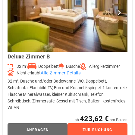
Deluxe Zimmer B
32 m²
Doppelbett
Dusche
Allergikerzimmer
Alle Zimmer Details
Nicht erlaubt
32 m², Dusche und/oder Badewanne, WC, Doppelbett,
Schlafsofa, Flachbild-TV, Fön und Kosmetikspiegel, 1 kostenfreie
Flasche Mineralwasser, kleiner Kühlschrank, Telefon,
Schreibtisch, Zimmersafe, Sessel mit Tisch, Balkon, kostenfreies
WLAN
423,62 €
ab
pro Person
ANFRAGEN
ZUR BUCHUNG