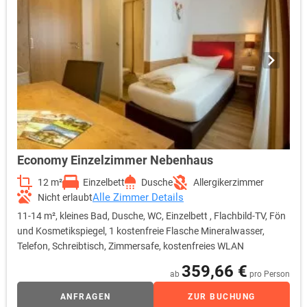
Economy Einzelzimmer Nebenhaus
12 m²
Einzelbett
Dusche
Allergikerzimmer
Alle Zimmer Details
Nicht erlaubt
11-14 m², kleines Bad, Dusche, WC, Einzelbett , Flachbild-TV, Fön
und Kosmetikspiegel, 1 kostenfreie Flasche Mineralwasser,
Telefon, Schreibtisch, Zimmersafe, kostenfreies WLAN
359,66 €
ab
pro Person
ANFRAGEN
ZUR BUCHUNG