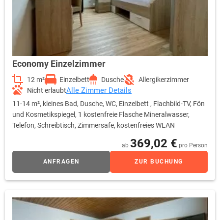
Economy Einzelzimmer
12 m²
Einzelbett
Dusche
Allergikerzimmer
Alle Zimmer Details
Nicht erlaubt
11-14 m², kleines Bad, Dusche, WC, Einzelbett , Flachbild-TV, Fön
und Kosmetikspiegel, 1 kostenfreie Flasche Mineralwasser,
Telefon, Schreibtisch, Zimmersafe, kostenfreies WLAN
369,02 €
ab
pro Person
ANFRAGEN
ZUR BUCHUNG