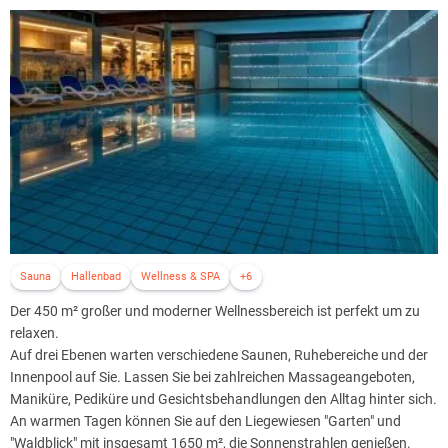
Sonnhalde lässt keine Wünsche offen, um gestärkt in den Tag zu
starten.
Die 51 Zimmer sind modern und komfortabel im Landhausstil
ausgestattet und reichen vom Einzelzimmer bis zum Familienzimmer
für fünf Personen. Im gesamten Hotel steht den Gästen kostenfreies
WLAN zur Verfügung.
Kulinarisch verwöhnt werden Sie im hoteleigenen Restaurant
Sonnenhof mit 200 Sitzplätzen, das sich im heimelig rustikalen Stil
über drei Ebenen verteilt und viel Gemütlichkeit in besonderem
Charme ausstrahlt.
Vor beiden Hotels stehen Gästen ausreichend kostenfreie Parkplätze
Sauna
Hallenbad
Wellness & SPA
+6
zur Verfügung, die durch eine Stromtankstelle für Reisende mit
Elektroauto zeitgemäß ergänzt werden.
Der 450 m² großer und moderner Wellnessbereich ist perfekt um zu
relaxen.
Auf drei Ebenen warten verschiedene Saunen, Ruhebereiche und der
Innenpool auf Sie. Lassen Sie bei zahlreichen Massageangeboten,
Maniküre, Pediküre und Gesichtsbehandlungen den Alltag hinter sich.
An warmen Tagen können Sie auf den Liegewiesen "Garten" und
"Waldblick" mit insgesamt 1650 m², die Sonnenstrahlen genießen.