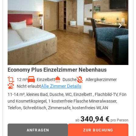
Economy Plus Einzelzimmer Nebenhaus
12 m²
Einzelbett
Dusche
Allergikerzimmer
Alle Zimmer Details
Nicht erlaubt
11-14 m², kleines Bad, Dusche, WC, Einzelbett , Flachbild-TV, Fön
und Kosmetikspiegel, 1 kostenfreie Flasche Mineralwasser,
Telefon, Schreibtisch, Zimmersafe, kostenfreies WLAN
340,94 €
ab
pro Person
ANFRAGEN
ZUR BUCHUNG