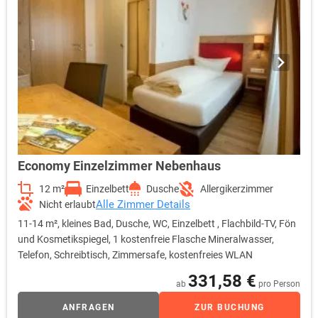
Economy Einzelzimmer Nebenhaus
12 m²
Einzelbett
Dusche
Allergikerzimmer
Alle Zimmer Details
Nicht erlaubt
11-14 m², kleines Bad, Dusche, WC, Einzelbett , Flachbild-TV, Fön
und Kosmetikspiegel, 1 kostenfreie Flasche Mineralwasser,
Telefon, Schreibtisch, Zimmersafe, kostenfreies WLAN
331,58 €
ab
pro Person
ANFRAGEN
ZUR BUCHUNG