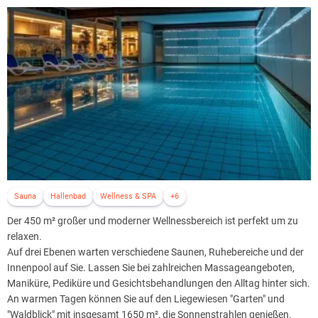
Sonnhalde lässt keine Wünsche offen, um gestärkt in den Tag zu
starten.
Die 51 Zimmer sind modern und komfortabel im Landhausstil
ausgestattet und reichen vom Einzelzimmer bis zum Familienzimmer
für fünf Personen. Im gesamten Hotel steht den Gästen kostenfreies
WLAN zur Verfügung.
Kulinarisch verwöhnt werden Sie im hoteleigenen Restaurant
Sonnenhof mit 200 Sitzplätzen, das sich im heimelig rustikalen Stil
über drei Ebenen verteilt und viel Gemütlichkeit in besonderem
Charme ausstrahlt.
Vor beiden Hotels stehen Gästen ausreichend kostenfreie Parkplätze
Sauna
Hallenbad
Wellness & SPA
+6
zur Verfügung, die durch eine Stromtankstelle für Reisende mit
Elektroauto zeitgemäß ergänzt werden.
Der 450 m² großer und moderner Wellnessbereich ist perfekt um zu
relaxen.
Auf drei Ebenen warten verschiedene Saunen, Ruhebereiche und der
Innenpool auf Sie. Lassen Sie bei zahlreichen Massageangeboten,
Maniküre, Pediküre und Gesichtsbehandlungen den Alltag hinter sich.
An warmen Tagen können Sie auf den Liegewiesen "Garten" und
"Waldblick" mit insgesamt 1650 m², die Sonnenstrahlen genießen.