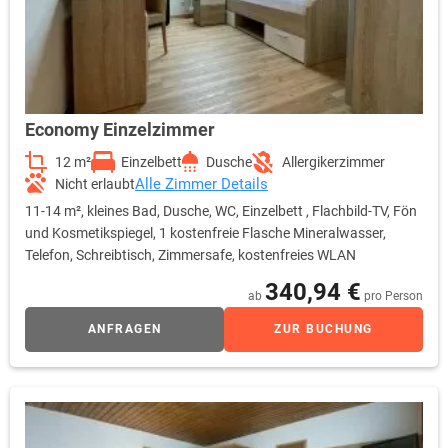
Economy Einzelzimmer
12 m²
Einzelbett
Dusche
Allergikerzimmer
Alle Zimmer Details
Nicht erlaubt
11-14 m², kleines Bad, Dusche, WC, Einzelbett , Flachbild-TV, Fön
und Kosmetikspiegel, 1 kostenfreie Flasche Mineralwasser,
Telefon, Schreibtisch, Zimmersafe, kostenfreies WLAN
340,94 €
ab
pro Person
ANFRAGEN
ZUR BUCHUNG