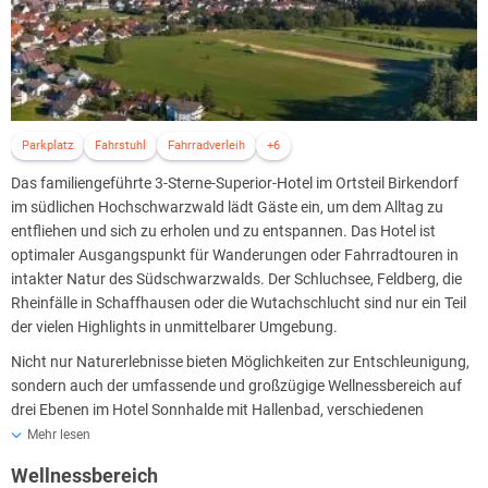
Parkplatz
Fahrstuhl
Fahrradverleih
+6
Das familiengeführte 3-Sterne-Superior-Hotel im Ortsteil Birkendorf
im südlichen Hochschwarzwald lädt Gäste ein, um dem Alltag zu
entfliehen und sich zu erholen und zu entspannen. Das Hotel ist
optimaler Ausgangspunkt für Wanderungen oder Fahrradtouren in
intakter Natur des Südschwarzwalds. Der Schluchsee, Feldberg, die
Rheinfälle in Schaffhausen oder die Wutachschlucht sind nur ein Teil
der vielen Highlights in unmittelbarer Umgebung.
Nicht nur Naturerlebnisse bieten Möglichkeiten zur Entschleunigung,
sondern auch der umfassende und großzügige Wellnessbereich auf
drei Ebenen im Hotel Sonnhalde mit Hallenbad, verschiedenen
Saunen, Infrarotliegen und Ruheräume. Der angrenzende
Mehr lesen
Außenbereich mit vielen Liegemöglichkeiten lässt Sie die Sonne
Wellnessbereich
genießen. Das reichhaltige und vielseitige Frühstücksbuffet im Hotel