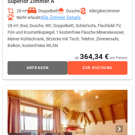
Superior Zimmer A
28 m²
Doppelbett
Dusche
Allergikerzimmer
Alle Zimmer Details
Nicht erlaubt
28 m², Bad, Dusche, WC, Doppelbett, Schlafsofa, Flachbild-TV,
Fön und Kosmetikspiegel, 1 kostenfreie Flasche Mineralwasser,
kleiner Kühlschrank, Sitzecke mit Tisch, Telefon, Zimmersafe,
Balkon, kostenfreies WLAN
364,34 €
ab
pro Person
ANFRAGEN
ZUR BUCHUNG