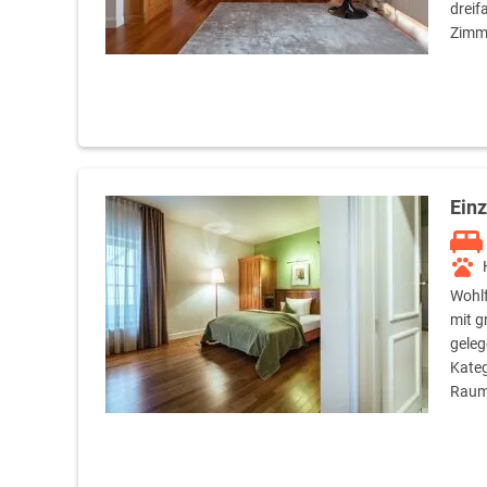
dreif
Zimm
Ein
Wohlf
mit g
geleg
Kateg
Raum 