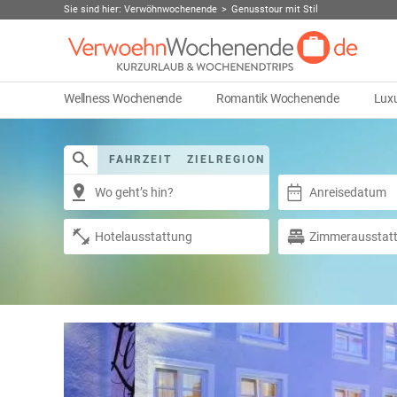
Sie sind hier:
Verwöhnwochenende
Genusstour mit Stil
Wellness Wochenende
Romantik Wochenende
Lux
FAHRZEIT
ZIELREGION