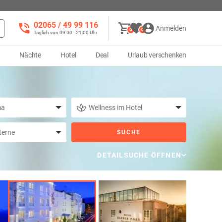
02065 / 49 ‌99 116
Anmelden
0
0
Täglich von 09:00 - 21:00 Uhr
d
Nächte
Hotel
Deal
Urlaub verschenken
SUCHE
DETAILSUCHE ÖFFNEN