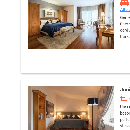
Alle
Genie
überz
geräu
Parke
Juni
Unser
beson
perfe
stilv