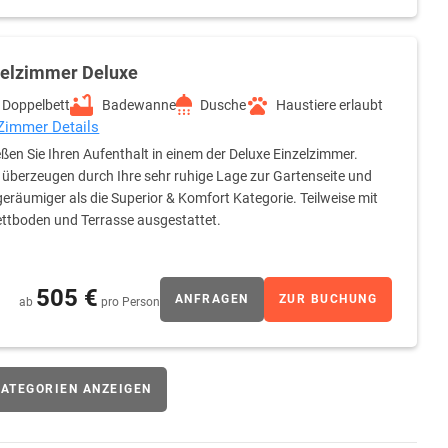
zelzimmer Deluxe
Doppelbett
Badewanne
Dusche
Haustiere erlaubt
 Zimmer Details
ßen Sie Ihren Aufenthalt in einem der Deluxe Einzelzimmer.
 überzeugen durch Ihre sehr ruhige Lage zur Gartenseite und
geräumiger als die Superior & Komfort Kategorie. Teilweise mit
ttboden und Terrasse ausgestattet.
505 €
ANFRAGEN
ZUR BUCHUNG
ab
pro Person
ATEGORIEN ANZEIGEN