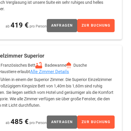
ach Verglasung ist unsere Suite ein sehr ruhiges und helles
er.
419 €
ANFRAGEN
ZUR BUCHUNG
ab
pro Person
zelzimmer Superior
Französisches Bett
Badewanne
Dusche
Alle Zimmer Details
Haustiere erlaubt
ühlen in einem der Superior Zimmer. Die Superior Einzelzimmer
roßzügigem Kingsize Bett von 1,40m bis 1,60m sind ruhig
en. Sie liegen seitlich vom Hotel und geräumiger als die Komfort
orie. Wie alle Zimmer verfügen sie über große Fenster, die den
mit Licht durchfluten.
485 €
ANFRAGEN
ZUR BUCHUNG
ab
pro Person