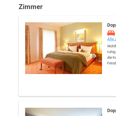
Zimmer
Dop
Alle
Wohlf
ruhig
die K
Fenst
Dop