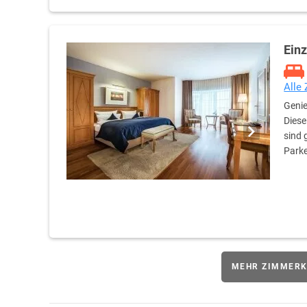
Ein
Alle
Genie
Diese
sind 
Parke
MEHR ZIMMERK