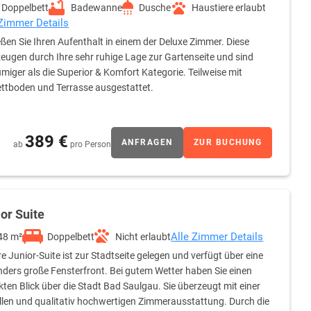
Doppelbett
Badewanne
Dusche
Haustiere erlaubt
 Zimmer Details
ßen Sie Ihren Aufenthalt in einem der Deluxe Zimmer. Diese
eugen durch Ihre sehr ruhige Lage zur Gartenseite und sind
miger als die Superior & Komfort Kategorie. Teilweise mit
ttboden und Terrasse ausgestattet.
389 €
ANFRAGEN
ZUR BUCHUNG
ab
pro Person
or Suite
Alle Zimmer Details
48 m²
Doppelbett
Nicht erlaubt
e Junior-Suite ist zur Stadtseite gelegen und verfügt über eine
ders große Fensterfront. Bei gutem Wetter haben Sie einen
kten Blick über die Stadt Bad Saulgau. Sie überzeugt mit einer
ollen und qualitativ hochwertigen Zimmerausstattung. Durch die