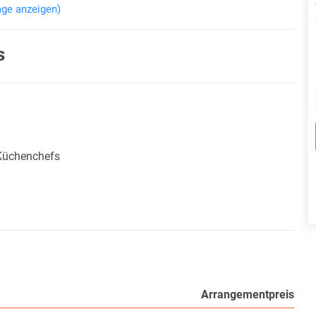
age anzeigen)
s
Küchenchefs
Arrangementpreis