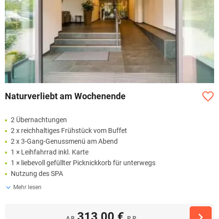
Naturverliebt am Wochenende
2 Übernachtungen
2 x reichhaltiges Frühstück vom Buffet
2 x 3-Gang-Genussmenü am Abend
1 × Leihfahrrad inkl. Karte
1 × liebevoll gefüllter Picknickkorb für unterwegs
Nutzung des SPA
Mehr lesen
313,00 €
AB
P.P.