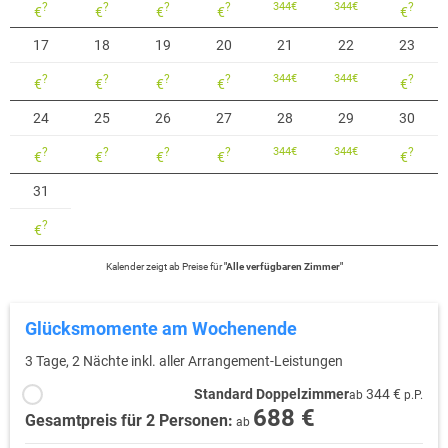
?
?
?
?
344
€
344
€
?
€
€
€
€
€
17
18
19
20
21
22
23
?
?
?
?
344
€
344
€
?
€
€
€
€
€
24
25
26
27
28
29
30
?
?
?
?
344
€
344
€
?
€
€
€
€
€
31
?
€
Kalender zeigt
ab
Preise für
"
Alle verfügbaren Zimmer
"
Glücksmomente am Wochenende
3 Tage, 2 Nächte inkl. aller Arrangement-Leistungen
Standard Doppelzimmer
344 €
ab
p.P.
688 €
Gesamtpreis für 2 Personen:
ab