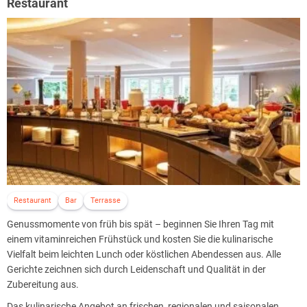
Restaurant
Kinder können echte Wasserratten sein. Im HeidegrundSPA geht es
hauptsächlich um Ruhe und Erholung. Aus diesem Grund bittet das
Hotelteam um Verständnis und um Rücksicht, dass das
HeidegrundSPA für Gäste unter 15 Jahren nur bis 15 Uhr in
Begleitung der Eltern geöffnet ist.
Restaurant
Bar
Terrasse
Genussmomente von früh bis spät – beginnen Sie Ihren Tag mit
einem vitaminreichen Frühstück und kosten Sie die kulinarische
Vielfalt beim leichten Lunch oder köstlichen Abendessen aus. Alle
Gerichte zeichnen sich durch Leidenschaft und Qualität in der
Zubereitung aus.
Das kulinarische Angebot an frischen, regionalen und saisonalen