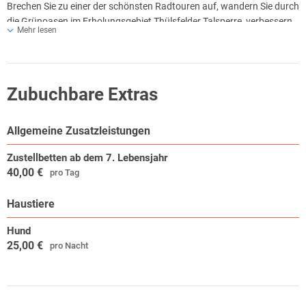
Brechen Sie zu einer der schönsten Radtouren auf, wandern Sie durch
die Grünoasen im Erholungsgebiet Thülsfelder Talsperre, verbessern
Mehr lesen
Sie Ihr Handicap auf dem nahegelegenen Golfplatz, besuchen Sie den
Tier- und Freizeitpark Thüle oder das Museumsdorf Cloppenburg.
Zusätzlich zu den vielseitigen Freizeitmöglichkeiten vor Ort steht
Ihnen auch für Spiel und Spaß die hauseigene Kegelbahn zur
Zubuchbare Extras
Verfügung.
Allgemeine Zusatzleistungen
Zustellbetten ab dem 7. Lebensjahr
40,00 €
pro Tag
Haustiere
Hund
25,00 €
pro Nacht