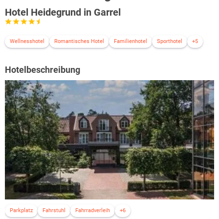
Hotel Heidegrund in Garrel
Wellnesshotel
Romantisches Hotel
Familienhotel
Sporthotel
+5
Hotelbeschreibung
Parkplatz
Fahrstuhl
Fahrradverleih
+6