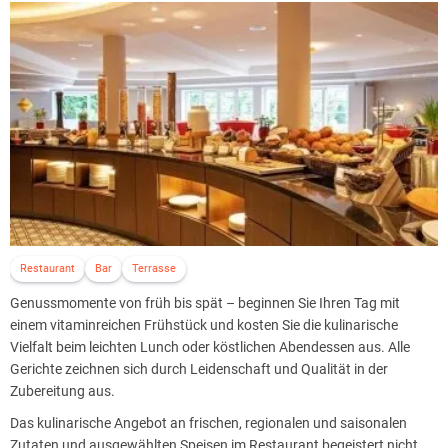
hauptsächlich um Ruhe und Erholung. Aus diesem Grund bittet das
Hotelteam um Verständnis und um Rücksicht, dass das
HeidegrundSPA für Gäste unter 15 Jahren nur bis 15 Uhr in
Begleitung der Eltern geöffnet ist.
Restaurant
Bar
Terrasse
Genussmomente von früh bis spät – beginnen Sie Ihren Tag mit
einem vitaminreichen Frühstück und kosten Sie die kulinarische
Vielfalt beim leichten Lunch oder köstlichen Abendessen aus. Alle
Gerichte zeichnen sich durch Leidenschaft und Qualität in der
Zubereitung aus.
Das kulinarische Angebot an frischen, regionalen und saisonalen
Zutaten und ausgewählten Speisen im Restaurant begeistert nicht