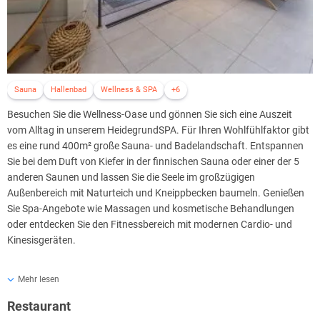
Sauna
Hallenbad
Wellness & SPA
+6
Besuchen Sie die Wellness-Oase und gönnen Sie sich eine Auszeit
vom Alltag in unserem HeidegrundSPA. Für Ihren Wohlfühlfaktor gibt
es eine rund 400m² große Sauna- und Badelandschaft. Entspannen
Sie bei dem Duft von Kiefer in der finnischen Sauna oder einer der 5
anderen Saunen und lassen Sie die Seele im großzügigen
Außenbereich mit Naturteich und Kneippbecken baumeln. Genießen
Sie Spa-Angebote wie Massagen und kosmetische Behandlungen
oder entdecken Sie den Fitnessbereich mit modernen Cardio- und
Kinesisgeräten.
Wellness mit Kindern
Mehr lesen
YOUNG, WILD & FREE
Restaurant
Kinder können echte Wasserratten sein. Im HeidegrundSPA geht es