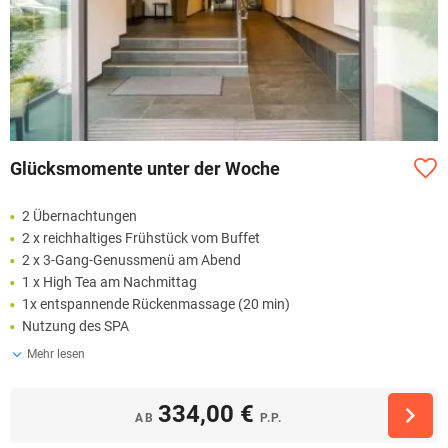
Glücksmomente unter der Woche
2 Übernachtungen
2 x reichhaltiges Frühstück vom Buffet
2 x 3-Gang-Genussmenü am Abend
1 x High Tea am Nachmittag
1x entspannende Rückenmassage (20 min)
Nutzung des SPA
Mehr lesen
334,00 €
AB
P.P.