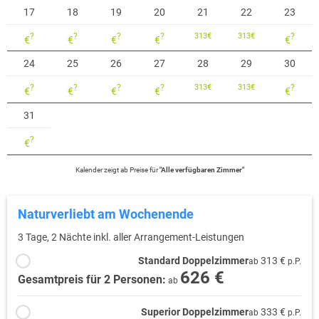
17
18
19
20
21
22
23
?
?
?
?
313
€
313
€
?
€
€
€
€
€
24
25
26
27
28
29
30
?
?
?
?
313
€
313
€
?
€
€
€
€
€
31
?
€
Kalender zeigt
ab
Preise für
"
Alle verfügbaren Zimmer
"
Naturverliebt am Wochenende
3 Tage, 2 Nächte inkl. aller Arrangement-Leistungen
Standard Doppelzimmer
313 €
ab
p.P.
626 €
Gesamtpreis für 2 Personen:
ab
Superior Doppelzimmer
333 €
ab
p.P.