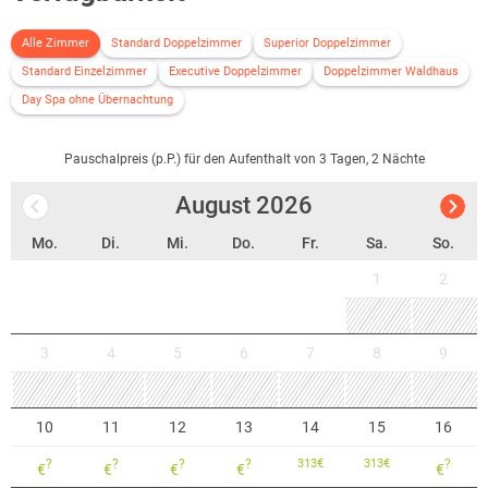
Alle Zimmer
Standard Doppelzimmer
Superior Doppelzimmer
Standard Einzelzimmer
Executive Doppelzimmer
Doppelzimmer Waldhaus
Day Spa ohne Übernachtung
Pauschalpreis (p.P.) für den Aufenthalt von 3 Tagen, 2 Nächte
August
2026
Mo.
Di.
Mi.
Do.
Fr.
Sa.
So.
1
2
3
4
5
6
7
8
9
10
11
12
13
14
15
16
?
?
?
?
313
€
313
€
?
€
€
€
€
€