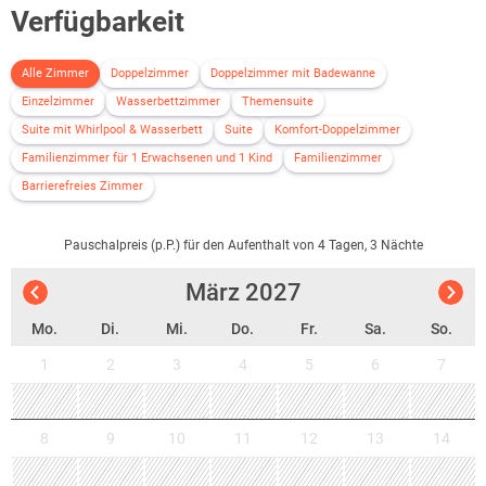
Verfügbarkeit
Alle Zimmer
Doppelzimmer
Doppelzimmer mit Badewanne
Einzelzimmer
Wasserbettzimmer
Themensuite
Suite mit Whirlpool & Wasserbett
Suite
Komfort-Doppelzimmer
Familienzimmer für 1 Erwachsenen und 1 Kind
Familienzimmer
Barrierefreies Zimmer
Pauschalpreis (p.P.) für den Aufenthalt von 4 Tagen, 3 Nächte
März
2027
Mo.
Di.
Mi.
Do.
Fr.
Sa.
So.
1
2
3
4
5
6
7
8
9
10
11
12
13
14