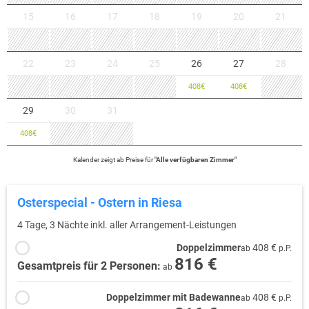
15
16
17
18
19
20
21
22
23
24
25
26
27
28
408
€
408
€
29
30
31
408
€
Kalender zeigt
ab
Preise für
"
Alle verfügbaren Zimmer
"
Osterspecial - Ostern in Riesa
4 Tage, 3 Nächte inkl. aller Arrangement-Leistungen
Doppelzimmer
408 €
ab
p.P.
816 €
Gesamtpreis für 2 Personen:
ab
Doppelzimmer mit Badewanne
408 €
ab
p.P.