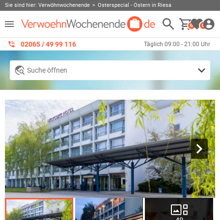
Sie sind hier:
Verwöhnwochenende
Osterspecial - Ostern in Riesa
0
0
02065 / 49 ‌99 116
Täglich 09:00 - 21:00 Uhr
Suche öffnen