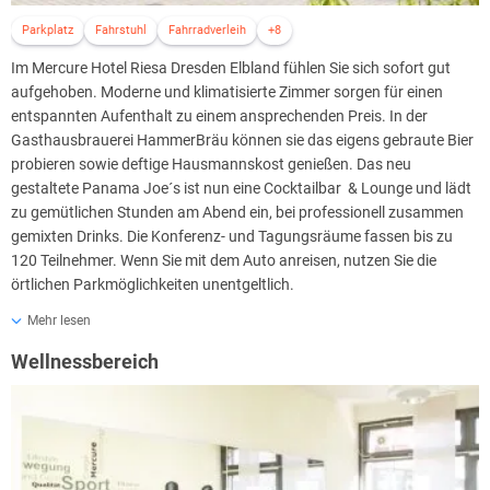
Parkplatz
Fahrstuhl
Fahrradverleih
+8
Im Mercure Hotel Riesa Dresden Elbland fühlen Sie sich sofort gut
aufgehoben. Moderne und klimatisierte Zimmer sorgen für einen
entspannten Aufenthalt zu einem ansprechenden Preis. In der
Gasthausbrauerei HammerBräu können sie das eigens gebraute Bier
probieren sowie deftige Hausmannskost genießen. Das neu
gestaltete Panama Joe´s ist nun eine Cocktailbar & Lounge und lädt
zu gemütlichen Stunden am Abend ein, bei professionell zusammen
gemixten Drinks. Die Konferenz- und Tagungsräume fassen bis zu
120 Teilnehmer. Wenn Sie mit dem Auto anreisen, nutzen Sie die
örtlichen Parkmöglichkeiten unentgeltlich.
Das mehrsprachige Personal der Rezeption hilft Ihnen gerne mit
Mehr lesen
einem Textilreinigungsservice, Unterstützung bei der
Wellnessbereich
Tourenplanung/beim Ticketerwerb und einem Tresorfach. Darüber
hinaus bietet dieses Hotel für Familien tolle Annehmlichkeiten wie
einen Besuch im außerhalb gelegenen Hallenschwimmbad.