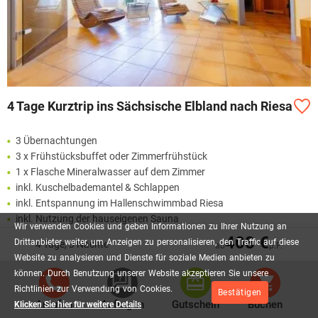
4 Tage Kurztrip ins Sächsische Elbland nach Riesa
3 Übernachtungen
3 x Frühstücksbuffet oder Zimmerfrühstück
1 x Flasche Mineralwasser auf dem Zimmer
inkl. Kuschelbademantel & Schlappen
inkl. Entspannung im Hallenschwimmbad Riesa
inkl. Nutzung der hauseigenen Sauna
Wir
verwenden
Cookies
und
geben
Informationen
zu
Ihrer
Nutzung
an
408 €
Mehr lesen
Drittanbieter
weiter,
um
Anzeigen
zu
personalisieren,
den
Traffic
auf
diese
4 Tage, 3 Nächte
ab
p.P.
Website
zu
analysieren
und
Dienste
für
soziale
Medien
anbieten
zu
können.
Durch
Benutzung
unserer
Website
akzeptieren
Sie
unsere
231,00 €
AB
P.P.
Richtlinien
zur
Verwendung
von
Cookies.
Bestätigen
Anrufen
Anfragen
Gutschein
Buchen
Klicken Sie hier für weitere Details