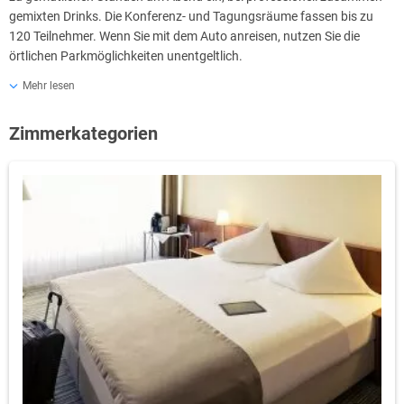
gemixten Drinks. Die Konferenz- und Tagungsräume fassen bis zu
120 Teilnehmer. Wenn Sie mit dem Auto anreisen, nutzen Sie die
örtlichen Parkmöglichkeiten unentgeltlich.
Das mehrsprachige Personal der Rezeption hilft Ihnen gerne mit
Mehr lesen
einem Textilreinigungsservice, Unterstützung bei der
Tourenplanung/beim Ticketerwerb und einem Tresorfach. Darüber
Zimmerkategorien
hinaus bietet dieses Hotel für Familien tolle Annehmlichkeiten wie
einen Besuch im außerhalb gelegenen Hallenschwimmbad.