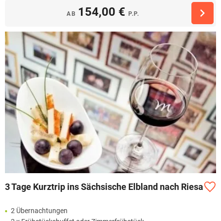
154,00 €
AB
P.P.
3 Tage Kurztrip ins Sächsische Elbland nach Riesa
2 Übernachtungen