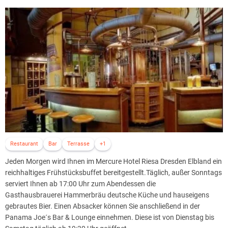
Restaurant
Bar
Terrasse
+1
Jeden Morgen wird Ihnen im Mercure Hotel Riesa Dresden Elbland ein
reichhaltiges Frühstücksbuffet bereitgestellt.Täglich, außer Sonntags
serviert Ihnen ab 17:00 Uhr zum Abendessen die
Gasthausbrauerei Hammerbräu deutsche Küche und hauseigens
gebrautes Bier. Einen Absacker können Sie anschließend in der
Panama Joe´s Bar & Lounge einnehmen. Diese ist von Dienstag bis