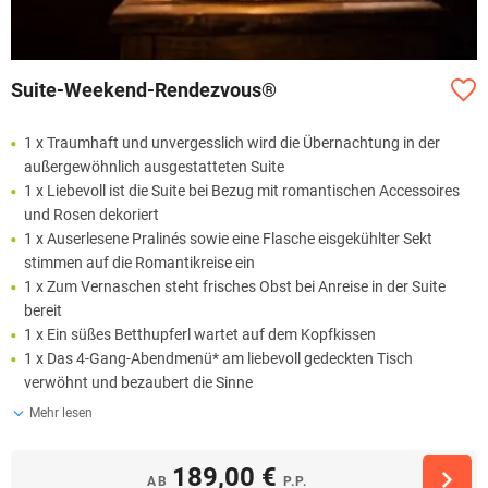
Suite-Weekend-Rendezvous®
1 x Traumhaft und unvergesslich wird die Übernachtung in der
außergewöhnlich ausgestatteten Suite
1 x Liebevoll ist die Suite bei Bezug mit romantischen Accessoires
und Rosen dekoriert
1 x Auserlesene Pralinés sowie eine Flasche eisgekühlter Sekt
stimmen auf die Romantikreise ein
1 x Zum Vernaschen steht frisches Obst bei Anreise in der Suite
bereit
1 x Ein süßes Betthupferl wartet auf dem Kopfkissen
1 x Das 4-Gang-Abendmenü* am liebevoll gedeckten Tisch
verwöhnt und bezaubert die Sinne
Mehr lesen
189,00 €
AB
P.P.