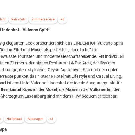
latz
Fahrstuhl
Zimmerservice
+5
Lindenhof - Vulcano Spirit
sig-eleganten Look präsentiert sich das LINDENHOF Vulcano Spirit
 Region
Eifel
und
Mosel
als perfekter „place to be“ für
ewusste Touristen und moderne Geschäftsreisende. Mit individuell
teten Zimmern, der hippen Restaurant & Bar Area, der lässigen
st-Lounge, dem stylischen Geysir Aquapower Spa und der coolen
rrasse punktet das 4 Sterne Hotel mit Lifestyle und Casual Living.
Mosel ist das Hotel Vulcano Lindenhof der ideale Ausgangspunkt für
l
Bernkastel Kues
an der
Mosel
, die
Maare
in der
Vulkaneifel
, der
oßherzogtum
Luxemburg
sind mit dem PKW bequem erreichbar.
a
Hallenbad
Massagen
+3
 Spa