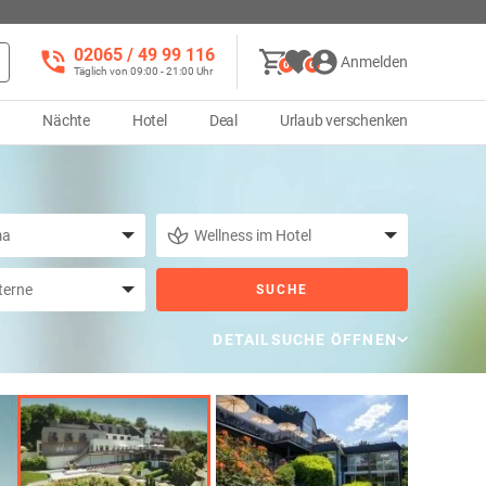
02065 / 49 ‌99 116
Anmelden
0
0
Täglich von 09:00 - 21:00 Uhr
d
Nächte
Hotel
Deal
Urlaub verschenken
SUCHE
DETAILSUCHE ÖFFNEN