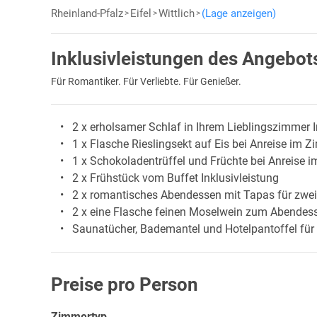
Rheinland-Pfalz
Eifel
Wittlich
(Lage anzeigen)
Inklusivleistungen des Angebot
Für Romantiker. Für Verliebte. Für Genießer.
2 x erholsamer Schlaf in Ihrem Lieblingszimmer I
1 x Flasche Rieslingsekt auf Eis bei Anreise im Z
1 x Schokoladentrüffel und Früchte bei Anreise i
2 x Frühstück vom Buffet Inklusivleistung
2 x romantisches Abendessen mit Tapas für zwei
2 x eine Flasche feinen Moselwein zum Abendess
Saunatücher, Bademantel und Hotelpantoffel für 
Preise pro Person
Zimmertyp