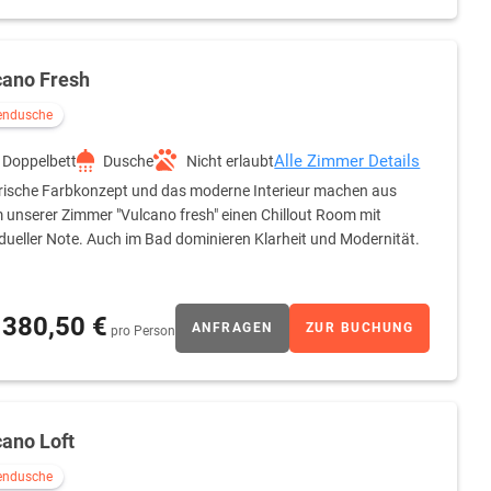
cano Fresh
endusche
Alle Zimmer Details
Doppelbett
Dusche
Nicht erlaubt
rische Farbkonzept und das moderne Interieur machen aus
 unserer Zimmer "Vulcano fresh" einen Chillout Room mit
idueller Note. Auch im Bad dominieren Klarheit und Modernität.
380,50 €
ANFRAGEN
ZUR BUCHUNG
pro Person
cano Loft
endusche