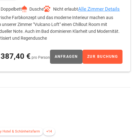
Alle Zimmer Details
Doppelbett
Dusche
Nicht erlaubt
rische Farbkonzept und das moderne Interieur machen aus
 unserer Zimmer "Vulcano Loft" einen Chillout Room mit
idueller Note. Auch im Bad dominieren Klarheit und Modernität.
tisiert und Regendusche
387,40 €
ANFRAGEN
ZUR BUCHUNG
pro Person
y Hotel & Schönheitsfarm
+14