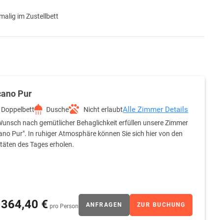
malig im Zustellbett
cano Pur
Alle Zimmer Details
Doppelbett
Dusche
Nicht erlaubt
unsch nach gemütlicher Behaglichkeit erfüllen unsere Zimmer
ano Pur". In ruhiger Atmosphäre können Sie sich hier von den
itäten des Tages erholen.
364,40 €
ANFRAGEN
ZUR BUCHUNG
pro Person