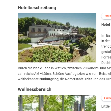
Hotelbeschreibung
Parkp
Hotel 
Im läs
in der
trendb
gestal
Forre
Dachte
Durch die ideale Lage in Wittlich, zwischen Vulkaneifel und 
zahlreiche Aktivitäten. Schöne Ausflugsziele wie zum Beispie
weltbekannte
Nürburgring
, die Römerstadt
Trier
und das Gr
Wellnessbereich
Saun
Little