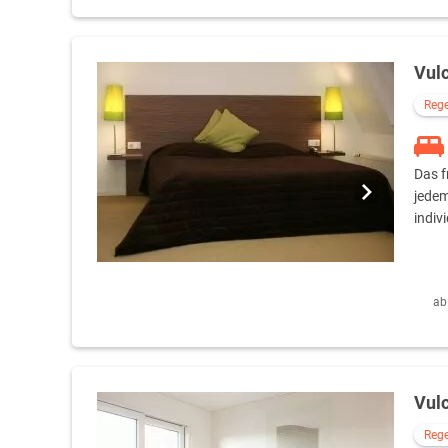
Vul
Reg
Das f
jedem
indiv
ab
Vul
Reg