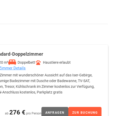
ndard-Doppelzimmer
20 m²
Doppelbett
Haustiere erlaubt
 Zimmer Details
 Zimmer mit wunderschöner Aussicht auf das Iser-Gebirge,
umige Badezimmer mit Dusche oder Badewanne, TV-SAT,
on, Tresor, Kühlschrank im Zimmer kostenlos zur Verfügung,
Anschluss kostenlos, Parkplatz gratis
276 €
ANFRAGEN
ZUR BUCHUNG
ab
pro Person