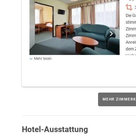
Die G
stimm
Zimme
Zimme
Anrei
dem 
Verbr
Mehr lesen
Zimmer gratis, Bademantel und Pantoffeln gratis über d
Parkplatz gratis
MEHR ZIMMERK
Hotel-Ausstattung