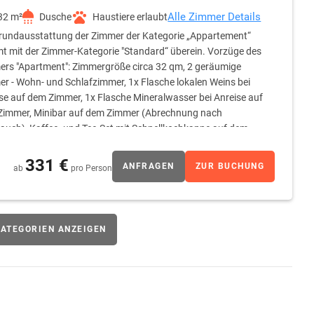
Alle Zimmer Details
32 m²
Dusche
Haustiere erlaubt
rundausstattung der Zimmer der Kategorie „Appartement“
t mit der Zimmer-Kategorie "Standard“ überein. Vorzüge des
rs "Apartment": Zimmergröße circa 32 qm, 2 geräumige
r - Wohn- und Schlafzimmer, 1x Flasche lokalen Weins bei
se auf dem Zimmer, 1x Flasche Mineralwasser bei Anreise auf
Zimmer, Minibar auf dem Zimmer (Abrechnung nach
auch), Kaffee- und Tee-Set mit Schnellkochkanne auf dem
en gesamten Aufenthalt, Hotelkosmetik im Badezimmer gratis
331 €
ANFRAGEN
ZUR BUCHUNG
ab
pro Person
ATEGORIEN ANZEIGEN