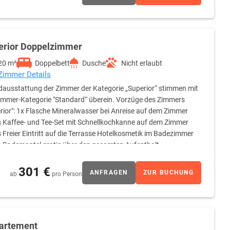
erior Doppelzimmer
20 m²
Doppelbett
Dusche
Nicht erlaubt
 Zimmer Details
ausstattung der Zimmer der Kategorie „Superior“ stimmen mit
immer-Kategorie "Standard“ überein. Vorzüge des Zimmers
rior": 1x Flasche Mineralwasser bei Anreise auf dem Zimmer
s Kaffee- und Tee-Set mit Schnellkochkanne auf dem Zimmer
s Freier Eintritt auf die Terrasse Hotelkosmetik im Badezimmer
s Bademantel gratis über den gesamten Aufenthalt
301 €
ANFRAGEN
ZUR BUCHUNG
ab
pro Person
artement