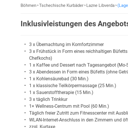
Böhmen
Tschechische Kurbäder
Lazne Libverda
(Lage
Inklusivleistungen des Angebot
3 x Übernachtung im Komfortzimmer
3 x Frühstück in Form eines reichhaltigen Büfett
Chefkochs)
1 x Kaffee und Dessert nach Tagesangebot (Mo-S
3 x Abendessen in Form eines Büfetts (ohne Getr
1 x Kohlensäurebad (30 Min.)
1 x klassische Teilkörpermassage (25 Min.)
1 x Sauerstofftherapie (15 Min.)
3 x täglich Trinkkur
1× Wellness-Centrum mit Pool (60 Min.)
Täglich freier Zutritt zum Fitnesscenter mit Ausbl
WLAN-Internet-Anschluss in den Zimmern und öffe
zzgl. Kurtaxe