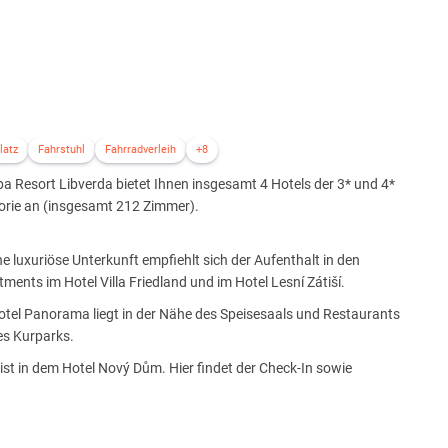
latz
Fahrstuhl
Fahrradverleih
+8
a Resort Libverda bietet Ihnen insgesamt 4 Hotels der 3* und 4*
orie an (insgesamt 212 Zimmer).
ne luxuriöse Unterkunft empfiehlt sich der Aufenthalt in den
ments im Hotel Villa Friedland und im Hotel Lesní Zátiší.
otel Panorama liegt in der Nähe des Speisesaals und Restaurants
es Kurparks.
 ist in dem Hotel Nový Dům. Hier findet der Check-In sowie