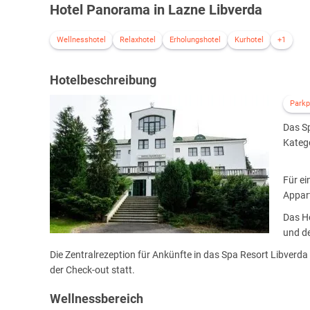
Hotel Panorama in Lazne Libverda
Wellnesshotel
Relaxhotel
Erholungshotel
Kurhotel
+1
Hotelbeschreibung
Parkp
Das Sp
Kateg
Für ei
Appart
Das H
und d
Die Zentralrezeption für Ankünfte in das Spa Resort Libverda
der Check-out statt.
Wellnessbereich