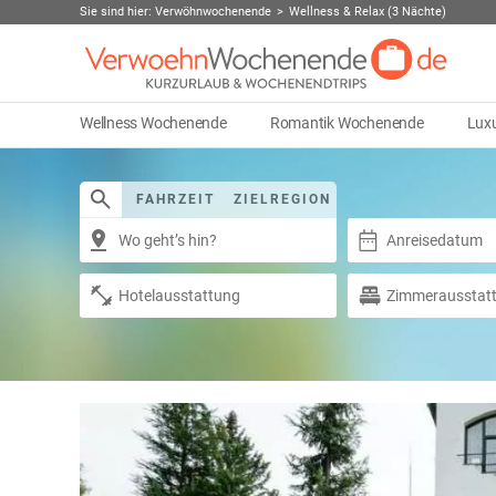
Sie sind hier:
Verwöhnwochenende
Wellness & Relax (3 Nächte)
Wellness Wochenende
Romantik Wochenende
Lux
FAHRZEIT
ZIELREGION