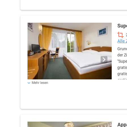
Sup
Alle
Grund
der Z
"Supe
grati
grati
grati
Mehr lesen
App