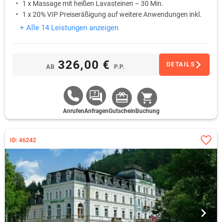
1 x Massage mit heißen Lavasteinen – 30 Min.
1 x 20% VIP Preiseräßigung auf weitere Anwendungen inkl.
Sauna
+ Alle 14 Leistungen anzeigen
326,00 €
DETAILS
AB
P.P.
Anrufen
Anfragen
Gutschein
Buchung
ID: 46242