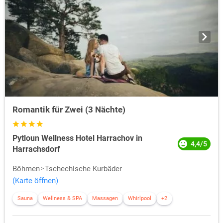
Romantik für Zwei (3 Nächte)
Pytloun Wellness Hotel Harrachov in
4,4/5
Harrachsdorf
Böhmen
Tschechische Kurbäder
(Karte öffnen)
Sauna
Wellness & SPA
Massagen
Whirlpool
+2