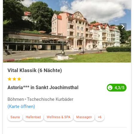
Vital Klassik (6 Nächte)
Astoria*** in Sankt Joachimsthal
4,3/5
Böhmen
Tschechische Kurbäder
(Karte öffnen)
Sauna
Hallenbad
Wellness & SPA
Massagen
+6