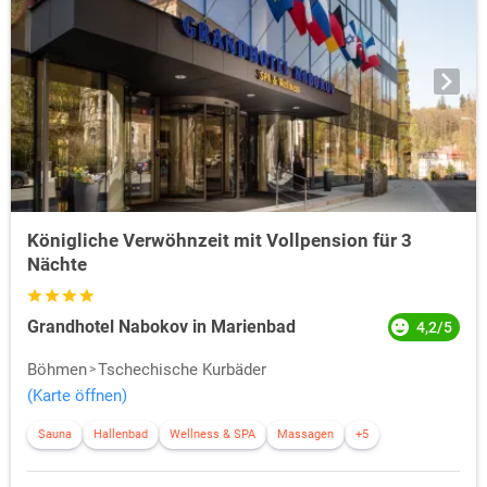
Königliche Verwöhnzeit mit Vollpension für 3
Nächte
Grandhotel Nabokov in Marienbad
4,2/5
Böhmen
Tschechische Kurbäder
(Karte öffnen)
Sauna
Hallenbad
Wellness & SPA
Massagen
+5