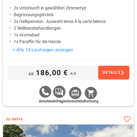
2x Unterkunft in gewählten Zimmertyp
Begrüssungsgetränk
2x Halbpension - Auswahl eines Á la carte Menüs
2 Wellnessbehandlungen:
1x Aromabad
1x Paraffin für die Hände
+ Alle 14 Leistungen anzeigen
186,00 €
DETAILS
AB
P.P.
Anrufen
Anfragen
Gutschein
Buchung
ID: 44914