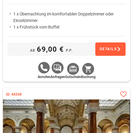
1 x Übernachtung im komfortablen Doppelzimmer oder
Einzelzimmer
1 x Frühstück vom Buffet
69,00 €
DETAILS
AB
P.P.
Anrufen
Anfragen
Gutschein
Buchung
ID: 44338