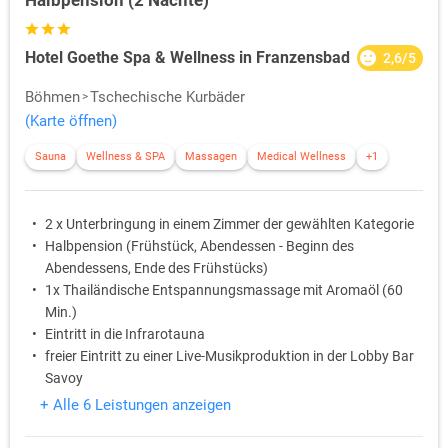
Halbpension (2 Nächte)
Hotel Goethe Spa & Wellness in Franzensbad
2,6/5
Böhmen
Tschechische Kurbäder
(Karte öffnen)
Sauna
Wellness & SPA
Massagen
Medical Wellness
+1
2 x Unterbringung in einem Zimmer der gewählten Kategorie
Halbpension (Frühstück, Abendessen - Beginn des
Abendessens, Ende des Frühstücks)
1x Thailändische Entspannungsmassage mit Aromaöl (60
Min.)
Eintritt in die Infrarotauna
freier Eintritt zu einer Live-Musikproduktion in der Lobby Bar
Savoy
zzgl. Kurtaxe
+ Alle 6 Leistungen anzeigen