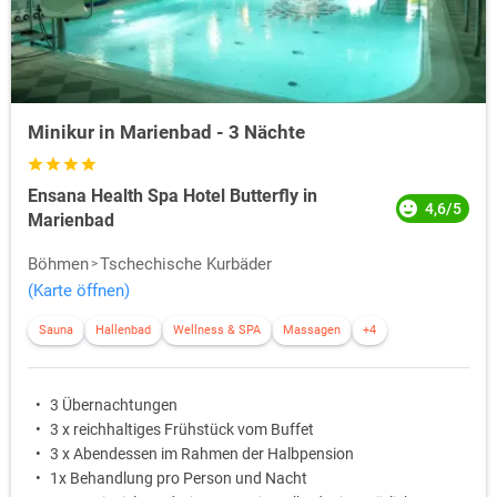
Minikur in Marienbad - 3 Nächte
Ensana Health Spa Hotel Butterfly in
4,6/5
Marienbad
Böhmen
Tschechische Kurbäder
(Karte öffnen)
Sauna
Hallenbad
Wellness & SPA
Massagen
+4
3 Übernachtungen
3 x reichhaltiges Frühstück vom Buffet
3 x Abendessen im Rahmen der Halbpension
1x Behandlung pro Person und Nacht