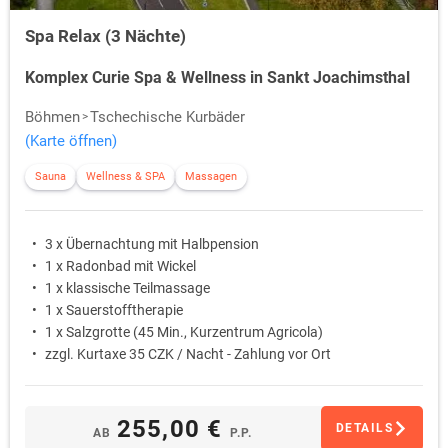
Spa Relax (3 Nächte)
Komplex Curie Spa & Wellness in Sankt Joachimsthal
Böhmen
Tschechische Kurbäder
(Karte öffnen)
Sauna
Wellness & SPA
Massagen
3 x Übernachtung mit Halbpension
1 x Radonbad mit Wickel
1 x klassische Teilmassage
1 x Sauerstofftherapie
1 x Salzgrotte (45 Min., Kurzentrum Agricola)
zzgl. Kurtaxe 35 CZK / Nacht - Zahlung vor Ort
255,00 €
DETAILS
AB
P.P.