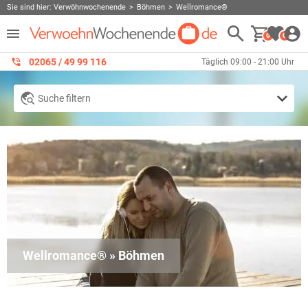
Sie sind hier:
Verwöhnwochenende
Böhmen
Wellromance®
0
0
02065 / 49 ‌99 116
Täglich 09:00 - 21:00 Uhr
Suche filtern
Wellromance® » Böhmen