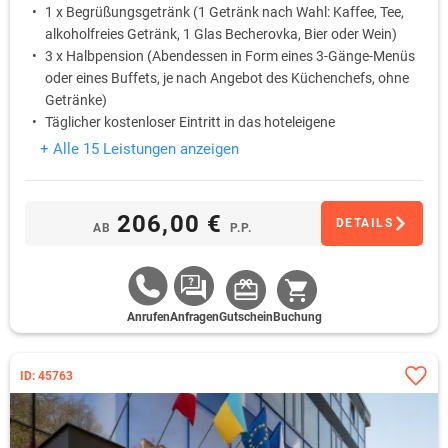
1 x Begrüßungsgetränk (1 Getränk nach Wahl: Kaffee, Tee,
alkoholfreies Getränk, 1 Glas Becherovka, Bier oder Wein)
3 x Halbpension (Abendessen in Form eines 3-Gänge-Menüs
oder eines Buffets, je nach Angebot des Küchenchefs, ohne
Getränke)
Täglicher kostenloser Eintritt in das hoteleigene
Wellnesscenter von 08:00 bis 19:00 (Pool, finnische Sauna,
+ Alle 15 Leistungen anzeigen
Infrasauna, Whirlpool)
1 x Familieneintrittskarte in den Zoo Chomutov (ca 13 Km
vom Hotel entfernt)
206,00 €
DETAILS
AB
P.P.
Anrufen
Anfragen
Gutschein
Buchung
ID: 45763