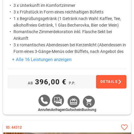
3 x Unterkunft im Komfortzimmer
3 x Frühstück in Form eines reichhaltigen Büfetts
1 x Begrüßungsgetränk (1 Getränk nach Wahl: Kaffee, Tee,
alkoholfreies Getränk, 1 Glas Becherovka, Bier oder Wein)
Romantische Zimmerdekoration inkl. Flasche Sekt bei
Ankunft
3 x romantisches Abendessen bei Kerzenlicht (Abendessen in
Form eines 3-Gänge-Menüs oder Büffets, nach Angebot des
Chefkochs) inkl. Flasche Hauswein (eine Flasche pro Paar)
+ Alle 16 Leistungen anzeigen
1 x Thailändische Öl-Massage (60 Min.)
396,00 €
DETAILS
AB
P.P.
Anrufen
Anfragen
Gutschein
Buchung
ID: 44312