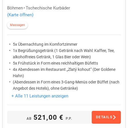
Böhmen
Tschechische Kurbäder
(Karte öffnen)
Massagen
5x Übernachtung im Komfortzimmer
1x Begrüßungsgetränk (1 Getränk nach Wahl: Kaffee, Tee,
alkoholfreies Getränk, 1 Glas Bier oder Wein)
5x Frühstück in Form eines reichhaltigen Büfetts
4x Abendessen im Restaurant „Zlatý kohout“ (Der Goldene
Hahn)
(Abendessen in Form eines 3-Gang-Menüs oder Büffet (nach
Angebot des Hotels), ohne Getränke)
31.12. festliches Silvesterabendessen mit Programm
+ Alle 11 Leistungen anzeigen
(Begrüßungsgetränk, festliches Buffet, Neujahrsgulasch,
Neujahrstoast, Rahmenprogramm)
521,00 €
DETAILS
AB
P.P.