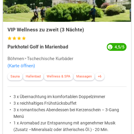
VIP Wellness zu zweit (3 Nächte)
Parkhotel Golf in Marienbad
4,5/5
Böhmen
Tschechische Kurbäder
(Karte öffnen)
Sauna
Hallenbad
Wellness & SPA
Massagen
+6
3 x Übernachtung im komfortablen Doppelzimmer
3 x reichhaltiges Frühstücksbuffet
3 x romantisches Abendessen bei Kerzenschein – 3-Gang
Menü
1 x Aromabad zur Entspannung mit angenehmer Musik
(Zusatz –Mineralsalz oder ätherisches Öl.) - 20 Min.