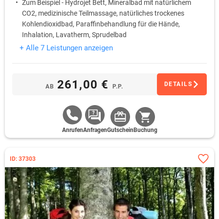
Zum Beispiel - Hydrojet Bett, Mineralbad mit natürlichem
CO2, medizinische Teilmassage, natürliches trockenes
Kohlendioxidbad, Paraffinbehandlung für die Hände,
Inhalation, Lavatherm, Sprudelbad
Eintritt ins Schwimmbad mit Whirlpool und Sauna
+ Alle 7 Leistungen anzeigen
261,00 €
DETAILS
AB
P.P.
Anrufen
Anfragen
Gutschein
Buchung
ID: 37303