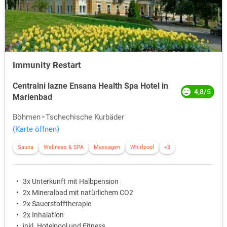
Immunity Restart
Centralni lazne Ensana Health Spa Hotel in
4,8/5
Marienbad
Böhmen
Tschechische Kurbäder
(Karte öffnen)
Sauna
Wellness & SPA
Massagen
Whirlpool
+3
3x Unterkunft mit Halbpension
2x Mineralbad mit natürlichem CO2
2x Sauerstofftherapie
2x Inhalation
inkl. Hotelpool und Fitness