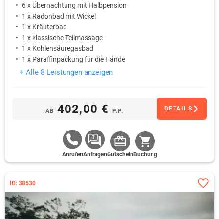
6 x Übernachtung mit Halbpension
1 x Radonbad mit Wickel
1 x Kräuterbad
1 x klassische Teilmassage
1 x Kohlensäuregasbad
1 x Paraffinpackung für die Hände
+ Alle 8 Leistungen anzeigen
402,00 €
DETAILS
AB
P.P.
Anrufen
Anfragen
Gutschein
Buchung
ID: 38530