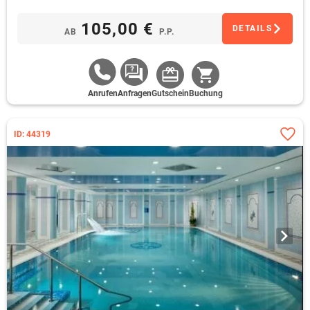
105,00 €
DETAILS
AB
P.P.
Anrufen
Anfragen
Gutschein
Buchung
ID: 44319