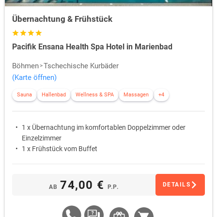
Übernachtung & Frühstück
Pacifik Ensana Health Spa Hotel in Marienbad
Böhmen
Tschechische Kurbäder
(Karte öffnen)
Sauna
Hallenbad
Wellness & SPA
Massagen
+4
1 x Übernachtung im komfortablen Doppelzimmer oder
Einzelzimmer
1 x Frühstück vom Buffet
74,00 €
DETAILS
AB
P.P.