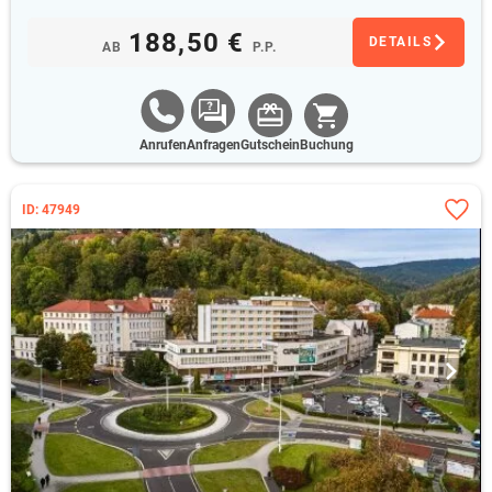
188,50 €
DETAILS
AB
P.P.
Anrufen
Anfragen
Gutschein
Buchung
ID: 47949