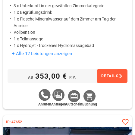
3 x Unterkunft in der gewählten Zimmerkategorie
1 x Begrüßungsdrink
1 x Flasche Mineralwasser auf dem Zimmer am Tag der
Anreise
Vollpension
1 x Teilmassage
1 x Hydrojet - trockenes Hydromassagebad
+ Alle 12 Leistungen anzeigen
353,00 €
DETAILS
AB
P.P.
Anrufen
Anfragen
Gutschein
Buchung
ID: 47652