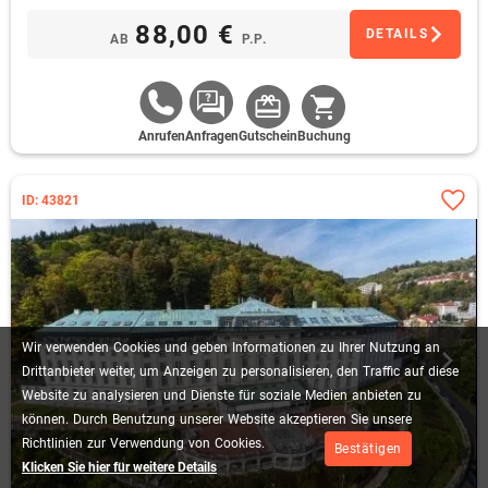
88,00 €
DETAILS
AB
P.P.
Anrufen
Anfragen
Gutschein
Buchung
ID: 43821
Wir
verwenden
Cookies
und
geben
Informationen
zu
Ihrer
Nutzung
an
Drittanbieter
weiter,
um
Anzeigen
zu
personalisieren,
den
Traffic
auf
diese
Website
zu
analysieren
und
Dienste
für
soziale
Medien
anbieten
zu
können.
Durch
Benutzung
unserer
Website
akzeptieren
Sie
unsere
Richtlinien
zur
Verwendung
von
Cookies.
Bestätigen
Klicken Sie hier für weitere Details