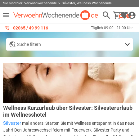
Sie sind hier:
Verwöhnwochenende
Silvester, Wellness Wochenende
0
0
02065 / 49 ‌99 116
Täglich 09:00 - 21:00 Uhr
Suche filtern
Wellness Kurzurlaub über Silvester: Silvesterurlaub
im Wellnesshotel
Silvester
mal anders: Starten Sie mit Wellness entspannt in das neue
Jahr! Den Jahreswechsel feiern mit Feuerwerk, Silvester Party und
Galadinner - Wellness Anwendungen inklusive. Ein großer Wellness &