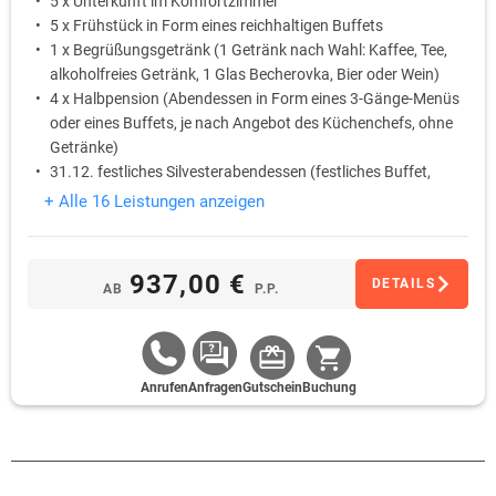
5 x Unterkunft im Komfortzimmer
5 x Frühstück in Form eines reichhaltigen Buffets
1 x Begrüßungsgetränk (1 Getränk nach Wahl: Kaffee, Tee,
alkoholfreies Getränk, 1 Glas Becherovka, Bier oder Wein)
4 x Halbpension (Abendessen in Form eines 3-Gänge-Menüs
oder eines Buffets, je nach Angebot des Küchenchefs, ohne
Getränke)
31.12. festliches Silvesterabendessen (festliches Buffet,
reproduziertes Musik oder DJ, nach Angebot des Hotels)
+ Alle 16 Leistungen anzeigen
1.1. Neues Jahr-Brunch vom 9:00 – 13:00 Uhr
937,00 €
DETAILS
AB
P.P.
Anrufen
Anfragen
Gutschein
Buchung