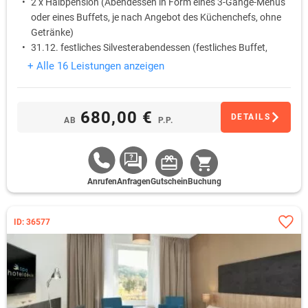
2 x Halbpension (Abendessen in Form eines 3-Gänge-Menüs
oder eines Buffets, je nach Angebot des Küchenchefs, ohne
Getränke)
31.12. festliches Silvesterabendessen (festliches Buffet,
reproduziertes Musik oder DJ, nach Angebot des Hotels)
+ Alle 16 Leistungen anzeigen
1.1. Neues Jahr-Brunch vom 9:00 – 13:00 Uhr
680,00 €
DETAILS
AB
P.P.
Anrufen
Anfragen
Gutschein
Buchung
ID: 36577