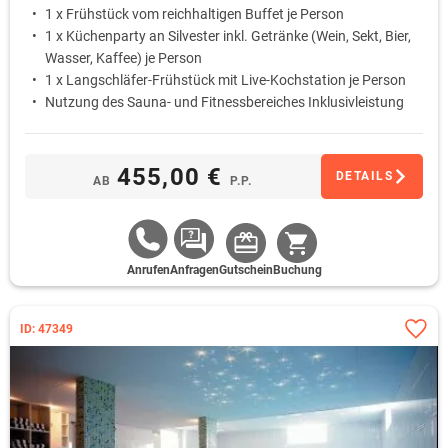
1 x Frühstück vom reichhaltigen Buffet je Person
1 x Küchenparty an Silvester inkl. Getränke (Wein, Sekt, Bier,
Wasser, Kaffee) je Person
1 x Langschläfer-Frühstück mit Live-Kochstation je Person
Nutzung des Sauna- und Fitnessbereiches Inklusivleistung
455,00 €
DETAILS
AB
P.P.
Anrufen
Anfragen
Gutschein
Buchung
ID: 47349