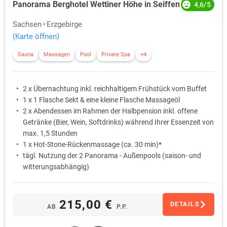
Panorama Berghotel Wettiner Höhe in Seiffen
4,6/5
Sachsen
Erzgebirge
(Karte öffnen)
Sauna
Massagen
Pool
Private Spa
+4
2 x Übernachtung inkl. reichhaltigem Frühstück vom Buffet
1 x 1 Flasche Sekt & eine kleine Flasche Massageöl
2 x Abendessen im Rahmen der Halbpension inkl. offene
Getränke (Bier, Wein, Softdrinks) während Ihrer Essenzeit von
max. 1,5 Stunden
1 x Hot-Stone-Rückenmassage (ca. 30 min)*
tägl. Nutzung der 2 Panorama - Außenpools (saison- und
witterungsabhängig)
tägl. Nutzung des Saunabereiches (15-21 Uhr)
215,00 €
DETAILS
AB
P.P.