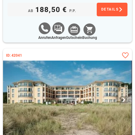
188,50 €
DETAILS
AB
P.P.
Anrufen
Anfragen
Gutschein
Buchung
ID: 42041