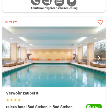
Anrufen
Anfragen
Gutschein
Buchung
ID: 28171
Verwöhnzauber®
relexa hotel Bad Steben in Bad Steben
4,6/5