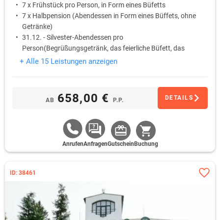
7 x Frühstück pro Person, in Form eines Büfetts
7 x Halbpension (Abendessen in Form eines Büffets, ohne
Getränke)
31.12. - Silvester-Abendessen pro
Person(Begrüßungsgetränk, das feierliche Büfett, das
Mitternachtsbüfett, ein Glas Sekt zum Neujahrs-Prosit,
+ Alle 15 Leistungen anzeigen
reproduzierte Musik)
01.01.- Neujahrsbrunch (9:00 - 10:30 Uhr)
658,00 €
DETAILS
AB
P.P.
Anrufen
Anfragen
Gutschein
Buchung
ID: 38461