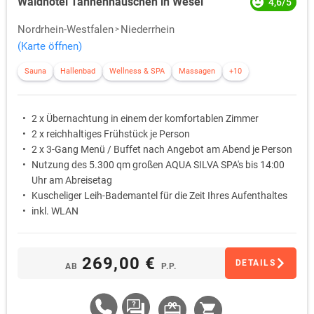
Waldhotel Tannenhäuschen in Wesel
4,6/5
Nordrhein-Westfalen
Niederrhein
(Karte öffnen)
Sauna
Hallenbad
Wellness & SPA
Massagen
+10
2 x Übernachtung in einem der komfortablen Zimmer
2 x reichhaltiges Frühstück je Person
2 x 3-Gang Menü / Buffet nach Angebot am Abend je Person
Nutzung des 5.300 qm großen AQUA SILVA SPA's bis 14:00
Uhr am Abreisetag
Kuscheliger Leih-Bademantel für die Zeit Ihres Aufenthaltes
inkl. WLAN
269,00 €
DETAILS
AB
P.P.