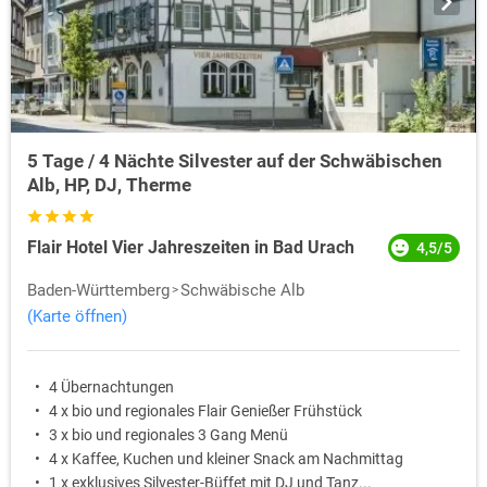
traditionellen und modernen Wellness Anwendungen wie Massagen,
Bäder oder Packungen. Mit
Silvester & Wellness
entfliehen Sie dem
Stress und lösen sich erholt von den Lasten des Weihnachtsstresses.
Wellness
Traumhafte Silvesterangebote haben wir Ihnen für einen
Kurzurlaub
über Silvester eigens zusammengestellt. Buchen sie jetzt
Ihren
Wellness Kurzurlaub über Silvester
und starten sie entspannt
5 Tage / 4 Nächte Silvester auf der Schwäbischen
ins neue Jahr. Dabei können sie auch Preisvorteile nutzen, da wir
Alb, HP, DJ, Therme
besondere Silvesterangebote zu Sonderpreisen anbieten können, die
viele Sonderleistungen beinhalten.
Flair Hotel Vier Jahreszeiten in Bad Urach
4,5/5
Baden-Württemberg
Schwäbische Alb
(Karte öffnen)
4 Übernachtungen
4 x bio und regionales Flair Genießer Frühstück
3 x bio und regionales 3 Gang Menü
4 x Kaffee, Kuchen und kleiner Snack am Nachmittag
1 x exklusives Silvester-Büffet mit DJ und Tanz...