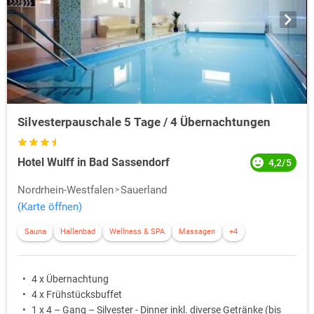
Silvesterpauschale 5 Tage / 4 Übernachtungen
Hotel Wulff in Bad Sassendorf
4,2/5
Nordrhein-Westfalen
Sauerland
(Karte öffnen)
Sauna
Hallenbad
Wellness & SPA
Massagen
+4
4 x Übernachtung
4 x Frühstücksbuffet
1 x 4 – Gang – Silvester - Dinner inkl. diverse Getränke (bis