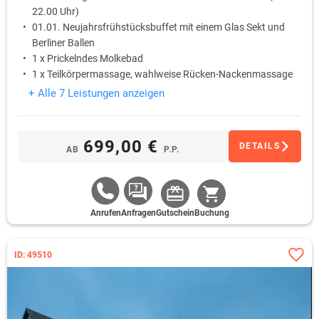
22.00 Uhr)
01.01. Neujahrsfrühstücksbuffet mit einem Glas Sekt und
Berliner Ballen
1 x Prickelndes Molkebad
1 x Teilkörpermassage, wahlweise Rücken-Nackenmassage
oder Bein-Fußmassage
+ Alle 7 Leistungen anzeigen
699,00 €
DETAILS
AB
P.P.
Anrufen
Anfragen
Gutschein
Buchung
ID: 49510