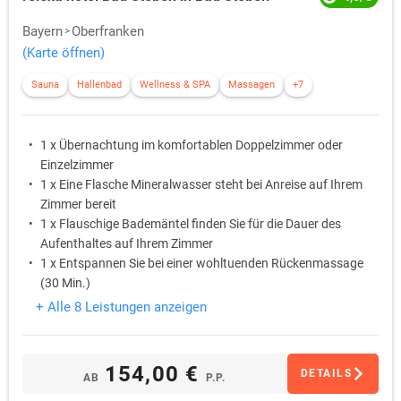
Bayern
Oberfranken
(Karte öffnen)
Sauna
Hallenbad
Wellness & SPA
Massagen
+7
1 x Übernachtung im komfortablen Doppelzimmer oder
Einzelzimmer
1 x Eine Flasche Mineralwasser steht bei Anreise auf Ihrem
Zimmer bereit
1 x Flauschige Bademäntel finden Sie für die Dauer des
Aufenthaltes auf Ihrem Zimmer
1 x Entspannen Sie bei einer wohltuenden Rückenmassage
(30 Min.)
1 x Nutzen Sie nach Lust und Laune im Rahmen der
+ Alle 8 Leistungen anzeigen
Öffnungszeiten den hoteleigenen Freizeit- und
Wellnessbereich
1 x Genießen Sie am Abend ein 3-Gänge-Menü
154,00 €
DETAILS
AB
P.P.