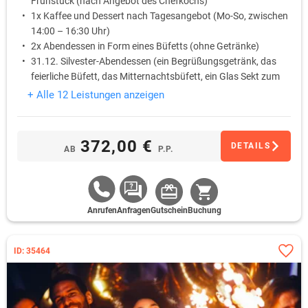
Frühstück (nach Angebot des Chefkochs)
1x Kaffee und Dessert nach Tagesangebot (Mo-So, zwischen
14:00 – 16:30 Uhr)
2x Abendessen in Form eines Büfetts (ohne Getränke)
31.12. Silvester-Abendessen (ein Begrüßungsgetränk, das
feierliche Büfett, das Mitternachtsbüfett, ein Glas Sekt zum
Neujahrs-Prosit, Live-Musik zum Tanz und Hören, mit
+ Alle 12 Leistungen anzeigen
Programm, Feuerwerk
1.1. Neujahrsbrunch
372,00 €
DETAILS
AB
P.P.
Anrufen
Anfragen
Gutschein
Buchung
ID: 35464