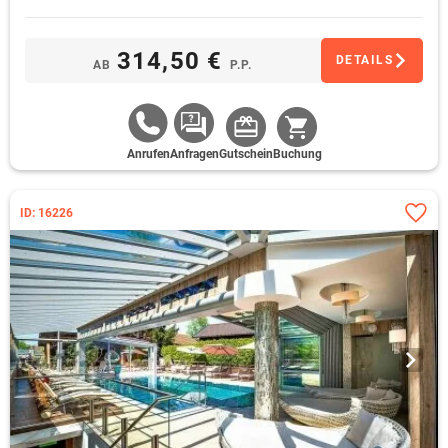
314,50 €
DETAILS
AB
P.P.
Anrufen
Anfragen
Gutschein
Buchung
ID: 16226