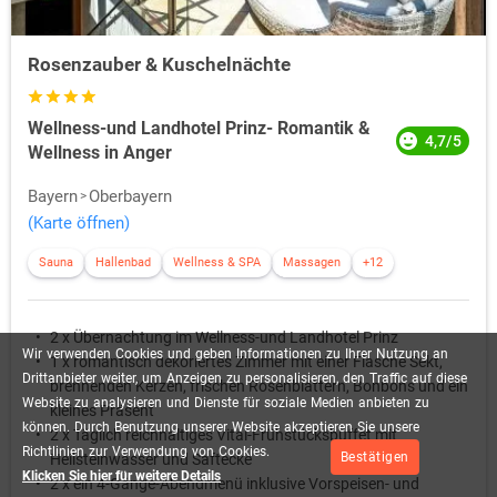
Rosenzauber & Kuschelnächte
Wellness-und Landhotel Prinz- Romantik &
4,7/5
Wellness in Anger
Bayern
Oberbayern
(Karte öffnen)
Sauna
Hallenbad
Wellness & SPA
Massagen
+12
2 x Übernachtung im Wellness-und Landhotel Prinz
Wir
verwenden
Cookies
und
geben
Informationen
zu
Ihrer
Nutzung
an
1 x romantisch dekoriertes Zimmer mit einer Flasche Sekt,
Drittanbieter
weiter,
um
Anzeigen
zu
personalisieren,
den
Traffic
auf
diese
brennenden Kerzen, frischen Rosenblättern, Bonbons und ein
Website
zu
analysieren
und
Dienste
für
soziale
Medien
anbieten
zu
kleines Präsent
können.
Durch
Benutzung
unserer
Website
akzeptieren
Sie
unsere
2 x Täglich reichhaltiges Vital-Frühstücksbüffet mit
Richtlinien
zur
Verwendung
von
Cookies.
Bestätigen
Heilsteinwasser und Saftecke
Klicken Sie hier für weitere Details
2 x ein 4-Gänge-Abendmenü inklusive Vorspeisen- und