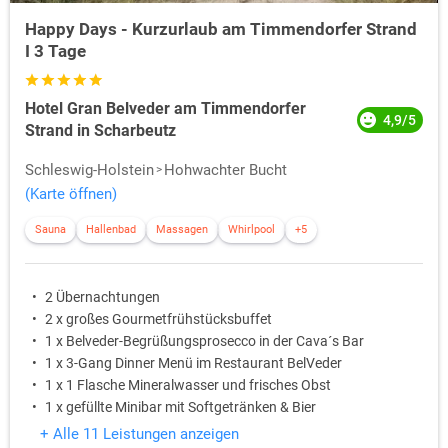
Happy Days - Kurzurlaub am Timmendorfer Strand
I 3 Tage
Hotel Gran Belveder am Timmendorfer
4,9/5
Strand in Scharbeutz
Schleswig-Holstein
Hohwachter Bucht
(Karte öffnen)
Sauna
Hallenbad
Massagen
Whirlpool
+5
2 Übernachtungen
2 x großes Gourmetfrühstücksbuffet
1 x Belveder-Begrüßungsprosecco in der Cava´s Bar
1 x 3-Gang Dinner Menü im Restaurant BelVeder
1 x 1 Flasche Mineralwasser und frisches Obst
1 x gefüllte Minibar mit Softgetränken & Bier
+ Alle 11 Leistungen anzeigen