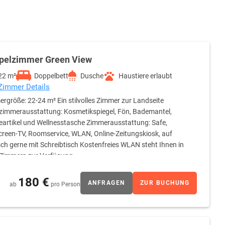
pelzimmer Green View
22 m²
Doppelbett
Dusche
Haustiere erlaubt
 Zimmer Details
rgröße: 22-24 m² Ein stilvolles Zimmer zur Landseite
immerausstattung: Kosmetikspiegel, Fön, Bademantel,
eartikel und Wellnesstasche Zimmerausstattung: Safe,
creen-TV, Roomservice, WLAN, Online-Zeitungskiosk, auf
h gerne mit Schreibtisch Kostenfreies WLAN steht Ihnen in
 Zimmern zur Verfügung.
180 €
ANFRAGEN
ZUR BUCHUNG
ab
pro Person