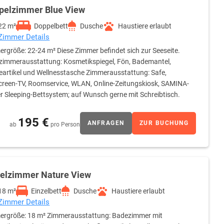
pelzimmer Blue View
22 m²
Doppelbett
Dusche
Haustiere erlaubt
 Zimmer Details
rgröße: 22-24 m² Diese Zimmer befindet sich zur Seeseite.
immerausstattung: Kosmetikspiegel, Fön, Bademantel,
eartikel und Wellnesstasche Zimmerausstattung: Safe,
creen-TV, Roomservice, WLAN, Online-Zeitungskiosk, SAMINA-
 Sleeping-Bettsystem; auf Wunsch gerne mit Schreibtisch.
195 €
ANFRAGEN
ZUR BUCHUNG
ab
pro Person
zelzimmer Nature View
18 m²
Einzelbett
Dusche
Haustiere erlaubt
 Zimmer Details
ergröße: 18 m² Zimmerausstattung: Badezimmer mit