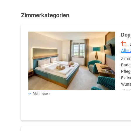
Zimmerkategorien
Dop
Alle
Zimme
Badez
Pfleg
Flats
Wunsc
allen
Mehr lesen