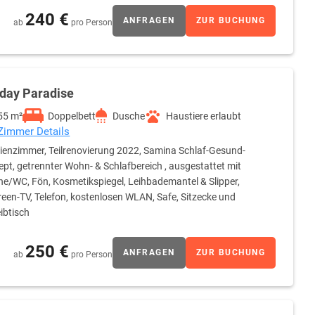
240 €
ANFRAGEN
ZUR BUCHUNG
ab
pro Person
iday Paradise
55 m²
Doppelbett
Dusche
Haustiere erlaubt
 Zimmer Details
ienzimmer, Teilrenovierung 2022, Samina Schlaf-Gesund-
pt, getrennter Wohn- & Schlafbereich , ausgestattet mit
e/WC, Fön, Kosmetikspiegel, Leihbademantel & Slipper,
reen-TV, Telefon, kostenlosen WLAN, Safe, Sitzecke und
ibtisch
250 €
ANFRAGEN
ZUR BUCHUNG
ab
pro Person