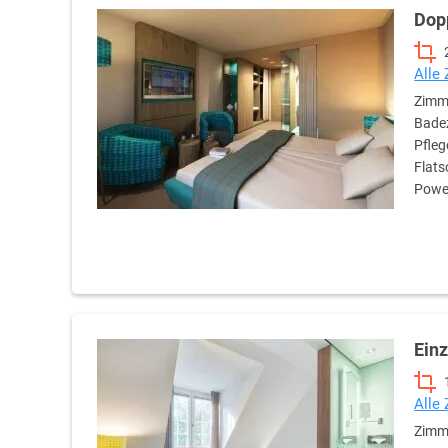
Dop
Alle
Zimme
Badez
Pfleg
Flats
Power
Ein
Alle
Zimm