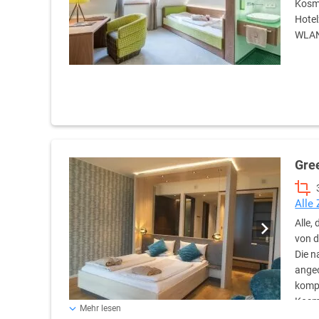
Kosme
Hotel
WLAN
Gre
Alle
Alle,
von d
Die n
angeo
kompl
Kosme
Mehr lesen
Hochgeschwindigkeits-WLAN, Tee- & Kaffeestation, Safe, 