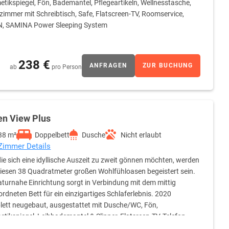
tikspiegel, Fön, Bademantel, Pflegeartikeln, Wellnesstasche,
zimmer mit Schreibtisch, Safe, Flatscreen-TV, Roomservice,
, SAMINA Power Sleeping System
238 €
ANFRAGEN
ZUR BUCHUNG
ab
pro Person
en View Plus
38 m²
Doppelbett
Dusche
Nicht erlaubt
 Zimmer Details
 die sich eine idyllische Auszeit zu zweit gönnen möchten, werden
iesen 38 Quadratmeter großen Wohlfühloasen begeistert sein.
aturnahe Einrichtung sorgt in Verbindung mit dem mittig
rdneten Bett für ein einzigartiges Schlaferlebnis. 2020
ett neugebaut, ausgestattet mit Dusche/WC, Fön,
tikspiegel, Leihbademantel & Slipper, Flatsreen-TV, Telefon,
Sitzecke und Schreibtisch. Natürlich gibt's auch Room Service!