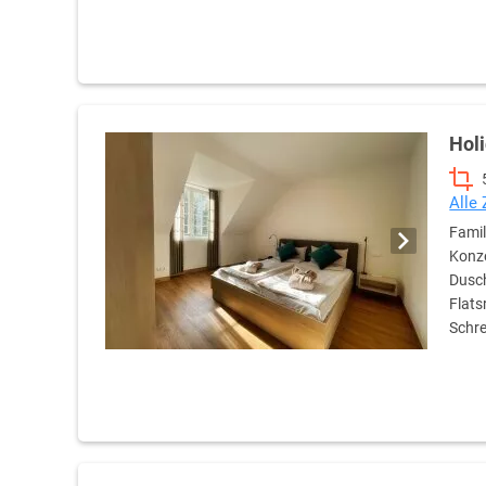
Eine Aufbettung ist nicht möglich!
Hol
Alle
Famil
Konze
Dusch
Flats
Schre