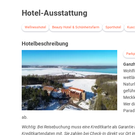
Hotel-Ausstattung
Wellnesshotel
Beauty Hotel & Schönheitsfarm
Sporthotel
Kusc
Hotelbeschreibung
Parkp
Ganzhe
Wohlfü
weitl
Naturl
geführ
Meckle
Wer di
Paradi
ab.
Wichtig: Bei Reisebuchung muss eine Kreditkarte als Garantie hi
Kreditkartendaten mit. Sie zahlen bei Check-In direkt vor Ort i