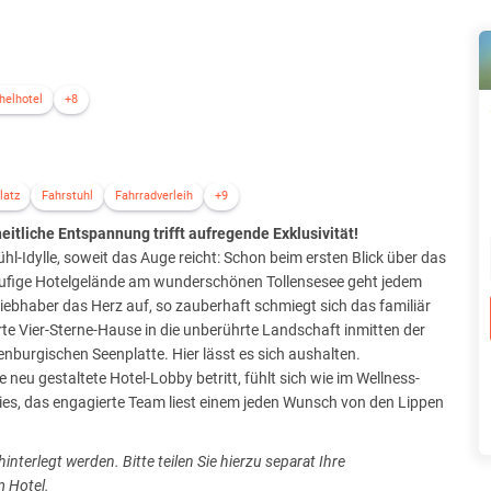
helhotel
+8
latz
Fahrstuhl
Fahrradverleih
+9
itliche Entspannung trifft aufregende Exklusivität!
hl-Idylle, soweit das Auge reicht: Schon beim ersten Blick über das
äufige Hotelgelände am wunderschönen Tollensesee geht jedem
iebhaber das Herz auf, so zauberhaft schmiegt sich das familiär
te Vier-Sterne-Hause in die unberührte Landschaft inmitten der
nburgischen Seenplatte. Hier lässt es sich aushalten.
e neu gestaltete Hotel-Lobby betritt, fühlt sich wie im Wellness-
es, das engagierte Team liest einem jeden Wunsch von den Lippen
nterlegt werden. Bitte teilen Sie hierzu separat Ihre
m Hotel.