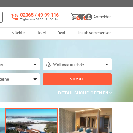
02065 / 49 ‌99 116
Anmelden
0
0
Täglich von 09:00 - 21:00 Uhr
d
Nächte
Hotel
Deal
Urlaub verschenken
SUCHE
DETAILSUCHE ÖFFNEN