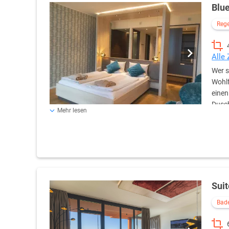
Blu
Reg
Alle
Wer s
Wohlf
einen
Dusch
Mehr lesen
die Natur. Und im zentral positionierten Bett schläft ma
Terrasse oder Balkon, ausgestattet mit Dusche/WC, Fön, 
Telefon, Hochgeschwindigkeits-WLAN, Tee- & Kaffeestatio
Service! Eine Aufbettung ist nicht möglich!
Sui
Bad