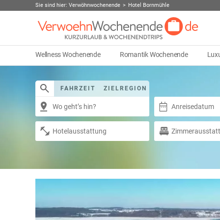
Sie sind hier:
Verwöhnwochenende
Hotel Bornmühle
Wellness Wochenende
Romantik Wochenende
Lux
FAHRZEIT
ZIELREGION