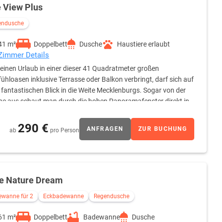
e View Plus
endusche
41 m²
Doppelbett
Dusche
Haustiere erlaubt
 Zimmer Details
einen Urlaub in einer dieser 41 Quadratmeter großen
ühloasen inklusive Terrasse oder Balkon verbringt, darf sich auf
 fantastischen Blick in die Weite Mecklenburgs. Sogar von der
e aus schaut man durch die hohen Panoramafenster direkt in
n einfach nur himmlisch. 2020 komplett neugebaut, verfügt über
Kosmetikspiegel, Leihbademantel & Slipper, Flatsreen-TV,
290 €
ANFRAGEN
ZUR BUCHUNG
ab
pro Person
n, Safe, Sitzecke und Schreibtisch. Natürlich gibt's auch Room
te Nature Dream
ewanne für 2
Eckbadewanne
Regendusche
61 m²
Doppelbett
Badewanne
Dusche