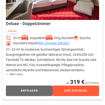
Deluxe - Doppelzimmer
Kamin
33 m²
Doppelbett
King Size Bett
Dusche
Alle Zimmer Details
Haustiere erlaubt
27–33 m² im modernen hochwertigen Stil eingerichtet,
Boxspringbetten mit geteilter Matratze (mind. 2x90x200 cm)
Flachbild TV, Minibar, Schreibtisch, WLAN, Bad mit Dusche oder
Wanne und WC, Fön, Kosmetikspiegel, Pflegeprodukte,
gemütliche Sitzecke und Relaxsessel, Deckenventilator,
Mehr lesen
Kaffeestation, Zimmersafe, und Kamin.
319 €
ab
pro Person
ANFRAGEN
ZUR BUCHUNG