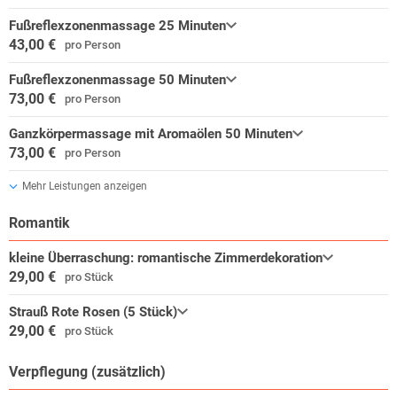
Mini-a-Thür Ruhla
Fußreflexzonenmassage 25 Minuten
Detailgetreue Modelle Thüringer Bauwerke werden Sie in Staunen
43,00 €
pro Person
versetzen! Liebevoll gestaltete Alltagsszenen lassen die Modellwelt
fast real erscheinen.
Fußreflexzonenmassage 50 Minuten
73,00 €
pro Person
uvm.
Ganzkörpermassage mit Aromaölen 50 Minuten
73,00 €
pro Person
Mehr Leistungen anzeigen
Romantik
kleine Überraschung: romantische Zimmerdekoration
29,00 €
pro Stück
Strauß Rote Rosen (5 Stück)
29,00 €
pro Stück
Verpflegung (zusätzlich)