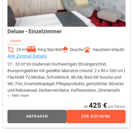
Deluxe - Einzelzimmer
Kamin
29 m²
King Size Bett
Dusche
Haustiere erlaubt
Alle Zimmer Details
27 - 33 m² im modernen hochwertigen Stil eingerichtet,
Boxspringbetten mit geteilter Matratze (miond. 2 x 90 x 200 cm )
Flachbild TV, Minibar, Schreibtisch, WLAN, Bad mit Dusche und
WC, Fön, Kosmetikspiegel, Pflegeprodukte, gemütlicher Sitzecke
und Relaxsessel, Deckenventilator, Kaffeestation, Zimmersafe
Mehr lesen
und Kamin.
425 €
ab
pro Person
ANFRAGEN
ZUR BUCHUNG