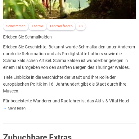
Schwimmen
Therme
Fahrrad fahren
+8
Erleben Sie Schmalkalden
Erleben Sie Geschichte. Bekannt wurde Schmalkalden unter Anderem
durch die Reformation und als Predigtstätte Luthers sowie die
Schmalkaldischen Artikel. Schmalkalden ist wunderbar gelegen in
einem Tal umgeben von den sanften Bergen des Thüringer Waldes.
Tiefe Einblicke in die Geschichte der Stadt und ihre Rolle der
europäischen Politik im 16. Jahrhundert gibt die Stadt durch ihre
Museen.
Für begeisterte Wanderer und Radfahrer ist das Aktiv & Vital Hotel
Thüringen in perfekter Lage als Ausgangspunkt für längere
Mehr lesen
Tagestouren. Spezielle Strecken- und Wanderkarten hält das Hotel für
Sie bereit.
Motorradfahrer, die gern fernab von verkehrs- und abgasbelasteten
Zubuchbare Extras
Straßen fahren und ein anspruchsvolles Gelände suchen, sind im