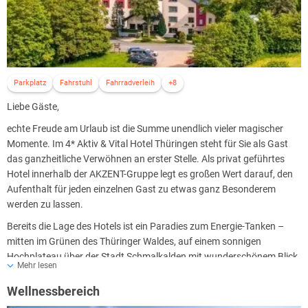
Parkplatz
Fahrstuhl
Fahrradverleih
+8
Liebe Gäste,
echte Freude am Urlaub ist die Summe unendlich vieler magischer
Momente. Im 4* Aktiv & Vital Hotel Thüringen steht für Sie als Gast
das ganzheitliche Verwöhnen an erster Stelle. Als privat geführtes
Hotel innerhalb der AKZENT-Gruppe legt es großen Wert darauf, den
Aufenthalt für jeden einzelnen Gast zu etwas ganz Besonderem
werden zu lassen.
Bereits die Lage des Hotels ist ein Paradies zum Energie-Tanken –
mitten im Grünen des Thüringer Waldes, auf einem sonnigen
Hochplateau über der Stadt Schmalkalden mit wunderschönem Blick
Mehr lesen
über das Tal, sowie auf die Rhön und den Rennsteig. Ob Wanderer,
Mountainbiker oder Naturliebhaber – im Aktiv & Vital Hotel Thüringen
Wellnessbereich
können Sie einfach entspannt loslassen, genießen und sich inmitten