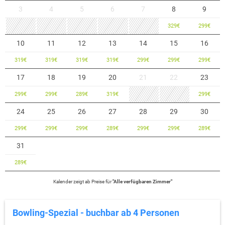
3
4
5
6
7
8
9
329
€
299
€
10
11
12
13
14
15
16
319
€
319
€
319
€
319
€
299
€
299
€
299
€
17
18
19
20
21
22
23
299
€
299
€
289
€
319
€
299
€
24
25
26
27
28
29
30
299
€
299
€
299
€
289
€
299
€
299
€
289
€
31
289
€
Kalender zeigt
ab
Preise für
"
Alle verfügbaren Zimmer
"
Bowling-Spezial - buchbar ab 4 Personen