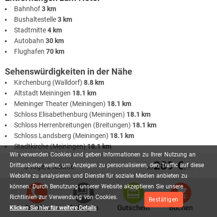
Bahnhof
3 km
Bushaltestelle
3 km
Stadtmitte
4 km
Autobahn
30 km
Flughafen
70 km
Sehenswürdigkeiten in der Nähe
Kirchenburg (Walldorf)
8.8 km
Altstadt Meiningen
18.1 km
Meininger Theater (Meiningen)
18.1 km
Schloss Elisabethenburg (Meiningen)
18.1 km
Schloss Herrenbreitungen (Breitungen)
18.1 km
Schloss Landsberg (Meiningen)
18.1 km
Stadtkirche (Meiningen)
18.1 km
Wir
verwenden
Cookies
und
geben
Informationen
zu
Ihrer
Nutzung
an
289 €
Drittanbieter
weiter,
um
Anzeigen
zu
personalisieren,
den
Traffic
auf
diese
3 Tage, 2 Nächte
ab
p.P.
Website
zu
analysieren
und
Dienste
für
soziale
Medien
anbieten
zu
Bewertungen
können.
Durch
Benutzung
unserer
Website
akzeptieren
Sie
unsere
Richtlinien
zur
Verwendung
von
Cookies.
Bestätigen
Anrufen
Anfragen
Gutschein
Buchen
Klicken Sie hier für weitere Details
Hervorragend
4,6