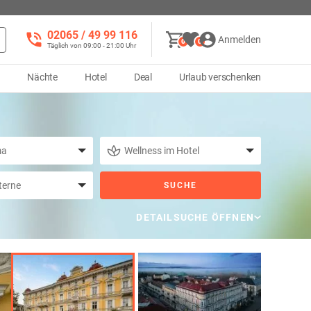
02065 / 49 ‌99 116
Anmelden
0
0
Täglich von 09:00 - 21:00 Uhr
d
Nächte
Hotel
Deal
Urlaub verschenken
SUCHE
DETAILSUCHE ÖFFNEN