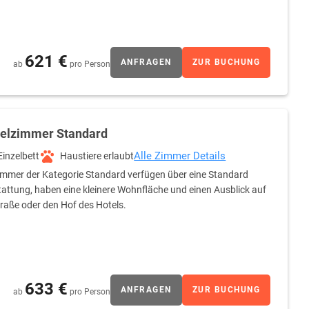
621 €
ANFRAGEN
ZUR BUCHUNG
ab
pro Person
zelzimmer Standard
Alle Zimmer Details
Einzelbett
Haustiere erlaubt
immer der Kategorie Standard verfügen über eine Standard
attung, haben eine kleinere Wohnfläche und einen Ausblick auf
traße oder den Hof des Hotels.
633 €
ANFRAGEN
ZUR BUCHUNG
ab
pro Person