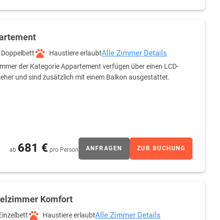
artement
Alle Zimmer Details
Doppelbett
Haustiere erlaubt
immer der Kategorie Appartement verfügen über einen LCD-
eher und sind zusätzlich mit einem Balkon ausgestattet.
681 €
ANFRAGEN
ZUR BUCHUNG
ab
pro Person
zelzimmer Komfort
Alle Zimmer Details
Einzelbett
Haustiere erlaubt