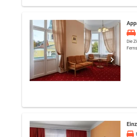
App
Die Z
Ferns
Ein