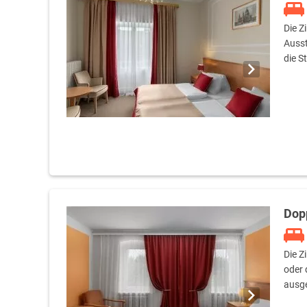
Die Z
Ausst
die S
Dop
Die Z
oder 
ausge