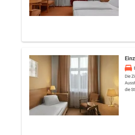
Ein
Die Z
Ausst
die S