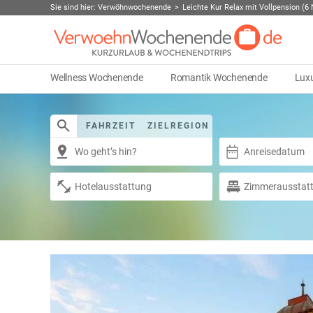
Sie sind hier:
Verwöhnwochenende
Leichte Kur Relax mit Vollpension (6
Wellness Wochenende
Romantik Wochenende
Lux
FAHRZEIT
ZIELREGION