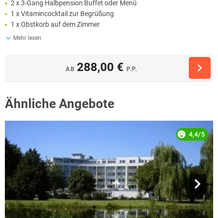
2 x 3-Gang Halbpension Buffet oder Menü
1 x Vitamincocktail zur Begrüßung
1 x Obstkorb auf dem Zimmer
Mehr lesen
288,00 €
AB
P.P.
Ähnliche Angebote
4,4/5