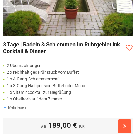
3 Tage | Radeln & Schlemmen im Ruhrgebiet inkl.
Cocktail & Dinner
2 Übernachtungen
2 x reichhaltiges Frühstück vom Buffet
1 x 4-Gang-Schlemmermenü
1 x 3-Gang Halbpension Buffet oder Menü
1 x Vitamincocktail zur Begrüßung
1 x Obstkorb auf dem Zimmer
Mehr lesen
189,00 €
AB
P.P.