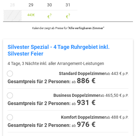
28
29
30
31
443
€
?
?
€
€
Kalender zeigt
ab
Preise für
"
Alle verfügbaren Zimmer
"
Silvester Spezial - 4 Tage Ruhrgebiet inkl.
Silvester Feier
4 Tage, 3 Nächte inkl. aller Arrangement-Leistungen
Standard Doppelzimmer
443 €
ab
p.P.
886 €
Gesamtpreis für 2 Personen:
ab
Business Doppelzimmer
465,50 €
ab
p.P.
931 €
Gesamtpreis für 2 Personen:
ab
Komfort Doppelzimmer
488 €
ab
p.P.
976 €
Gesamtpreis für 2 Personen:
ab