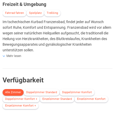
Freizeit & Umgebung
Fahrrad fahren
Spielplatz
Trekking
Im tschechischen Kurbad Franzensbad, findet jeder auf Wunsch
sofort Ruhe, Komfort und Entspannung. Franzensbad wird vor allem
wegen seiner natürlichen Heilquellen aufgesucht, die traditionell die
Heilung von Herzkrankheiten, des Blutkreislaufes, Krankheiten des
Bewegungsapparates und gynäkologischer Krankheiten
unterstützen sollen.
Mehr lesen
In Franzensbad entspringen 22 Arten von unverwechselbaren
Mineralquellen, von denen die ersten schriftlichen Erwähnungen
schon aus dem Jahre 1502 sind.
Im Hotel selbst können Sie gerne jederzeit Fahrräder und Nordic-
Verfügbarkeit
Walking-Stöcke mieten, um Franzensbad aktiv zu erkunden.
Alle Zimmer
Doppelzimmer Standard
Doppelzimmer Komfort
Doppelzimmer Komfort +
Einzelzimmer Standard
Einzelzimmer Komfort
Einzelzimmer Komfort +