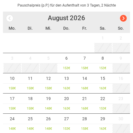
Pauschalpreis (p.P.) für den Aufenthalt von 3 Tagen, 2 Nächte
August
2026
Mo.
Di.
Mi.
Do.
Fr.
Sa.
So.
1
2
3
4
5
6
7
8
9
153
€
158
€
153
€
10
11
12
13
14
15
16
158
€
158
€
158
€
163
€
168
€
163
€
17
18
19
20
21
22
23
158
€
158
€
148
€
163
€
168
€
153
€
24
25
26
27
28
29
30
148
€
148
€
148
€
153
€
158
€
163
€