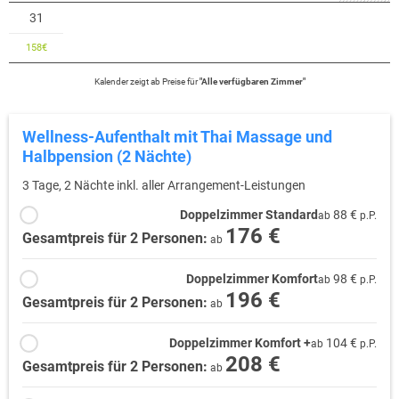
31
158
€
Kalender zeigt
ab
Preise für
"
Alle verfügbaren Zimmer
"
Wellness-Aufenthalt mit Thai Massage und
Halbpension (2 Nächte)
3 Tage, 2 Nächte inkl. aller Arrangement-Leistungen
Doppelzimmer Standard
88 €
ab
p.P.
176 €
Gesamtpreis für 2 Personen:
ab
Doppelzimmer Komfort
98 €
ab
p.P.
196 €
Gesamtpreis für 2 Personen:
ab
Doppelzimmer Komfort +
104 €
ab
p.P.
208 €
Gesamtpreis für 2 Personen:
ab