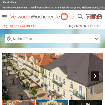
Sie sind hier:
Verwöhnwochenende
Wellness-Aufenthalt mit Thai Massage und Halbpension (2 Näc
0
0
02065 / 49 ‌99 116
Täglich 09:00 - 21:00 Uhr
Suche öffnen