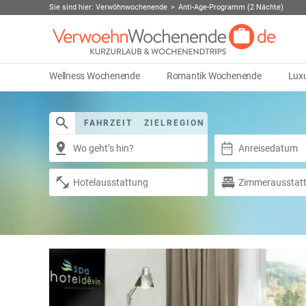
Sie sind hier:
Verwöhnwochenende
Anti-Age-Programm (2 Nächte)
Wellness Wochenende
Romantik Wochenende
Lux
FAHRZEIT
ZIELREGION