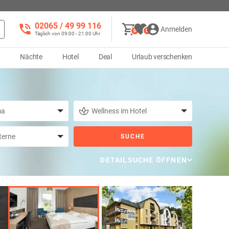
02065 / 49 ‌99 116
Anmelden
0
0
Täglich von 09:00 - 21:00 Uhr
d
Nächte
Hotel
Deal
Urlaub verschenken
SUCHE
DETAILSUCHE ÖFFNEN