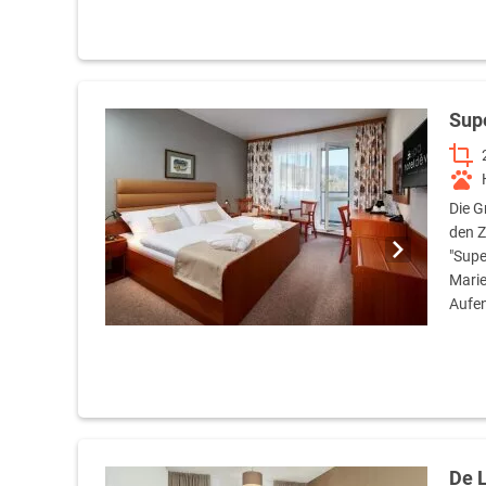
Sup
Die G
den Z
"Supe
Marie
Aufen
De 