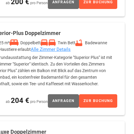
200 €
ANFRAGEN
ZUR BUCHUNG
ab
pro Person
erior-Plus Doppelzimmer
25 m²
Doppelbett
Twin Bett
Badewanne
Alle Zimmer Details
Haustiere erlaubt
rundausstattung der Zimmer-Kategorie "Superior Plus" ist mit
immer "Superior" identisch. Zu den Vorteilen des Zimmers
rior Plus" zählen ein Balkon mit Blick auf das Zentrum von
nbad, ein kostenfreier Bademantel für den gesamten
thalt, sowie ein Tee- und Kaffeeset mit Wasserkocher.
204 €
ANFRAGEN
ZUR BUCHUNG
ab
pro Person
Luxe Doppelzimmer