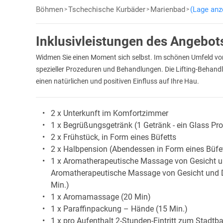
Böhmen
Tschechische Kurbäder
Marienbad
(Lage anz
Inklusivleistungen des Angebot
Widmen Sie einen Moment sich selbst. Im schönen Umfeld v
spezieller Prozeduren und Behandlungen. Die Lifting-Behandlu
einen natürlichen und positiven Einfluss auf Ihre Hau.
2 x Unterkunft im Komfortzimmer
1 x Begrüßungsgetränk (1 Getränk - ein Glass Pro
2 x Frühstück, in Form eines Büfetts
2 x Halbpension (Abendessen in Form eines Büfet
1 x Aromatherapeutische Massage von Gesicht un
Aromatherapeutische Massage von Gesicht und D
Min.)
1 x Aromamassage (20 Min)
1 x Paraffinpackung – Hände (15 Min.)
1 x pro Aufenthalt 2-Stunden-Eintritt zum Stadtb