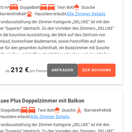
25 m²
Doppelbett
Twin Bett
Dusche
Alle Zimmer Details
Barrierefreiheit
Haustiere erlaubt
rundausstattung der Zimmer-Kategorie „DELUXE“ ist mit den
r "Superior" identisch. Zu den Vorteilen des Zimmers „DELUXE“
n die luxuriöse Ausstattung, der Blick auf das Zentrum von
nbad, kostenfreier Bademantel, sowie Pantoffeln auf dem
r für den gesamten Aufenthalt, ein Badezimmer mit Dusche
C, ein Tee- und Kaffeeset mit Wasserkocher und eine Minibar
212 €
ANFRAGEN
ZUR BUCHUNG
ab
pro Person
Luxe Plus Doppelzimmer mit Balkon
Doppelbett
Twin Bett
Dusche
Barrierefreiheit
Alle Zimmer Details
Haustiere erlaubt
rundausstattung der Zimmer-Kategorie „DELUXE“ ist mit den
r "Superior" identisch. Zu den Vorteilen des Zimmers „DELUXE“