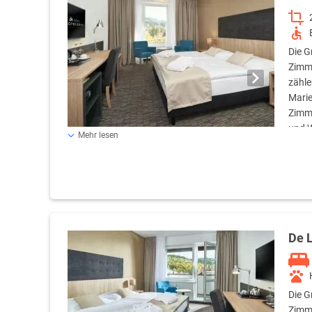
Die G
Zimme
zähle
Marie
Zimme
und W
Mehr lesen
(Nutzung ist nicht im Preis inbegriffen).
De 
Die G
Zimme