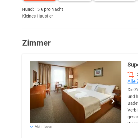
Hund:
15 € pro Nacht
Kleines Haustier
Zimmer
Sup
Alle
Die Z
und h
Badew
Verbi
gesam
Wass
Mehr lesen