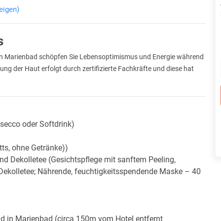
eigen)
s
on Marienbad schöpfen Sie Lebensoptimismus und Energie während
ng der Haut erfolgt durch zertifizierte Fachkräfte und diese hat
secco oder Softdrink)
ts, ohne Getränke))
d Dekolletee (Gesichtspflege mit sanftem Peeling,
ekolletee; Nährende, feuchtigkeitsspendende Maske – 40
ad in Marienbad (circa 150m vom Hotel entfernt